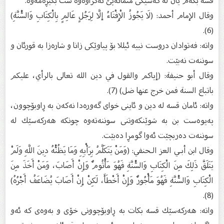
قسە بكەم یان لە كەسێكی متمانەپێ‌ نەكراوەوە شت بگێڕەمەوە.
وقال الإمام أحمد: (لَا يَجُوزُ الْإِفْتَاءُ إلَّا لِرَجُلٍ عَالِمٍ بِالْكِتَابِ وَالسُّنَّةِ)
(6).
‌واتە: فەتوادان دروست نییە ئیللا بۆ پیاوێكی زانا و شارەزا بە قورئان و
سوننەت نەبێت.
وقال أبو حنيفة: (إياكم والقول في دين الله تعالى بالرأي، عليكم
باتباع السنة فمن خرج عنها ضل) (7).
‌واتە: ئامان قسە لە دین و ئاینی خوای گەورەدا نەكەن بە ڕاوبۆچوون،
پەیوەست بن بە شوێنكەوتنی سوننەتەوە چونكە هەركەسێك لە
سوننەت دەربچێت ئەوا گومڕا دەبێت.
وقال ابن أبـي العز الـحنفي: (وَمَنْ يَتَكَلَّمُ بِرَأْيِهِ وَمَا يَظُنُّهُ دِينَ اللَّهِ وَلَمْ
يَتَلَقَّ ذَلِكَ مِنَ الْكِتَابِ وَالسُّنَّةِ فَهُوَ مَأْثُومٌ وَإِنْ أَصَابَ، وَمَنْ أَخَذَ مِنَ
الْكِتَابِ وَالسُّنَّةِ فَهُوَ مَأْجُورٌ وَإِنْ أَخْطَأَ، لَكِنْ إِنْ أَصَابَ يُضَاعَفُ أَجْرُهُ)
(8).
‌واتە: هەركەسێك قسە بكات بە ڕاوبۆچوونی خۆی و بەوەی كە ئەو