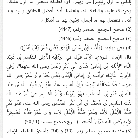
لِلنَّاسِ مَا نزلَ إِلَيْهِمْ} من ربهم، أي: لعلمك بـمعنى ما أنزل عليك،
وحرصك عليه، واتباعك له، ولعلمنا بأنك أفضل الخلائق وسيد ولد
آدم، فتفصل لهم ما أجمل، وتبين لهم ما أشكل).
(2) صحيح الـجامع الصغير رقم: (4447).
(3) صحيح الـجامع الصغير رقم: (4446)
(4) وفي رواية: ((وَأَنْتَ ابْنُ إِمَامَي الْهُدَى يَعْنِي عُمَرَ وَابْنَ عُمَرَ)).
قال الإمام النووي: (وَأَمَّا قَوْله فِي الرِّوَايَة الْأُولَى لِلْقَاسِمِ بْن عُبَيْد
اللَّه: "لِأَنَّك اِبْن إِمَامَيْ هُدًى أَبِي بَكْرٍ وَعُمَرَ رضي الله عنهما"، وَفِي
الرِّوَايَة الثَّانِيَة: "وَأَنْتَ اِبْن إِمَامَي الْهُدَى يَعْنِي عُمَرَ وَابْن عُمَرَ رضي الله
عنهما " فَلَا مُخَالَفَة بَيْنهمَا: فَإِنَّ الْقَاسِم هَذَا هُوَ اِبْن عُبَيْد اللَّه بْن عَبْد
اللَّه بْن عُمَر بْن الْخَطَّاب فَهُوَ اِبْنُهُمَا، وَأُمُّ الْقَاسِمِ هِيَ أُمّ عَبْد اللَّه
بِنْت الْقَاسِم بْن مُحَمَّد بْن أَبِي بَكْر الصِّدِّيق رضي الله عنه، فَأَبُو بَكْرٍ
جَدُّهُ الْأَعْلَى لِأُمِّهِ وَعُمَرُ جَدُّهُ الْأَعْلَى لِأَبِيهِ وَابْن عُمَرَ جَدُّهُ الْحَقِيقِيُّ
لِأَبِيهِ رَضِيَ اللَّه عَنْهُمْ أَجْمَعِينَ) شرح صحيح مسلم: (1 / 50).
(5) مقدمة صحيح مسلم رقم: (33) و (34) وأخلاق العلماء للإمام