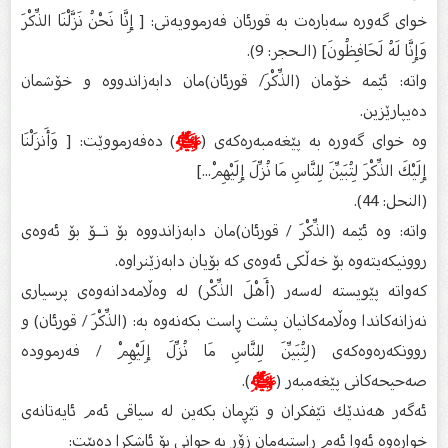
خوای گەورە سەبارەت بە قورئان فەرموویەتی: [ إِنَّا نَحْنُ نَزَّلْنَا الذِّكْرَ
وَإِنَّا لَهُ لَحَافِظُونَ] (الـحجر: 9).
واتە: ئێمە خۆمان (الذِّكْرَ/ قورئان)مان دابەزاندووە و خۆشمان
دەیپارێزین.
وە خوای گەورە بە پێغەمبەرەكەی (
ﷺ
) دەفەرمووێت: [ وَأَنزَلْنَا
إِلَيْكَ الذِّكْرَ لِتُبَيِّنَ لِلنَّاسِ مَا نُزِّلَ إِلَيْهِمْ...]
(النحل: 44).
واتە: وە ئێمە (الذِّكْرَ / قورئان)مان دابەزاندووە بۆ تــۆ بۆ ئەوەی
روونیكەیتەوە بۆ خەڵكی ئەوەی كە بۆیان دابەزێنراوە.
كەواتە پێویستە لەسەر (أَهْلَ الذِّكْر) لە وەڵامەدانەوەی پرسیاری
نەزانەكاندا وەڵامەكانیان پشت ڕاست بكەنەوە بە: (الذِّكْرَ / قورئان) و
روونكەرەوەكەی (لِتُبَيِّنَ لِلنَّاسِ مَا نُزِّلَ إِلَيْهِمْ / فەرموودە
صەحیحەكانی پێغەمبەر (
ﷺ
).
ئەگەر هەندێك تێفكران و تێڕمان بكەین لە سیاقی ئەم ئایەتانەی
خوارەوە ئەوا ئەم ڕاستیەمان زۆر بە جوانی بۆ ئاشكرا دەبێت: