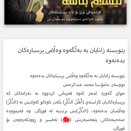
پێویستە زانایان بە بەڵگەوە وەڵامی پرسیارەكان
بدەنەوە
پێویستە زانایان بە بەڵگەوە وەڵامی پرسیارەكان بدەنەوە
نووسەر: مامۆستا محمد عبدالرحمن
خوای گەورە لەبەر ئەوە فەرمانی كردووە بە نەزانەكان كە
پرسیارەكانیان ئاراستەی (أَهْلَ الذِّكْڕ) بكەن تاوەكو ئەوانیش بە (الذِّكْرَ)
وەڵامیان بدەنەوە، (الذِّكْرَ)یش بریتییە لە قورئان.. وە فەرموودە
صەحیحەكانی پێغەمبەریش (
ﷺ
) تەفسیر و ڕوونكەرەوەن بۆ
قورئان: