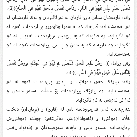
قَضَى بِغَيْڕ عِلْمٍ فَهُوَ فِي النَّاڕ، وَقَاضٍ قَضَى بِالْحَقِّ فَهُوَ فِي الْجَنَّةِ))(2).
واتە: قازیەكـان سیانن دوو قازیان لە ناو ئاگـردان و یەك قازیشیان لە
ناو بەهەشتدایە: قازیەك كە بە هەوا وئارەزوو بریاردەدات ئەوە لە
ناو ئاگردایە، وە قازیەك كە بە بـێ‌عیلم بریاردەدات ئەویش لە ناو
ئاگردایە، وە قازیەك كە بە حەق و ڕاستی بریاردەدات ئەوە لە ناو
بەهەشتدایە.
وفي رواية: ((... رَجُلٌ عَلِمَ الْحَقَّ فَقَضَى بِهِ فَهُوَ فِي الْجَنَّةِ، وَرَجُلٌ قَضَى
لِلنَّاسِ عَلَى جَهْلٍ فَهُوَ فِي النَّاڕ...))(3).
‌واتە: پیاوێك حەق دەزانێت و بڕیاری پـێ‌دەدات ئەوە لە ناو
بەهەشتدایە، وە پیاوێك بڕیاردەدات بۆ خەڵك لەسەر جەهل و
نەزانی ئەوەش لە ناو ئاگردایە.
هەرچەندە ئەم فەرموودەیە باس لە (قازی) و (بڕیاردان) دەكات
بەڵام (موفتی) و (فەتوادان)یش دەگرێتەوە چونكە (موفتی)ش
بڕیاردەدات لەسەر پرس و بابەتە شەرعییەكان و (فەتوادان)یش
(بڕیاردان)ـە لەسەر پرس و بابەتە شەرعییەكان.