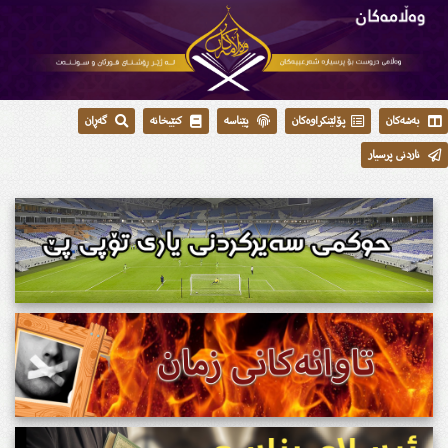
بەشەکان
پۆلێنکراوەکان
پێناسە
کتێبخانە
گەڕان
ناردنی پرسیار