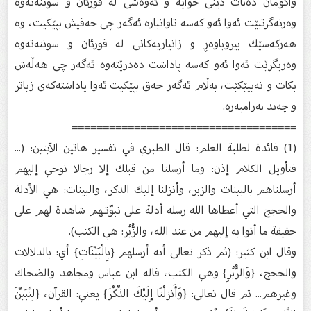
واگومان دەبات دینی خوایە و ئەوەشی لە قورئان و سوننەتەوە
وەرنەگرتبێت ئەوا ئەو كەسە تاوانبارە ئەگەر چی حەقیش بپێكیت، وە
هەركەسێك بیروباوەڕ و زانیاریەكانی لە قورئان و سوننەتەوە
وەربگرێت ئەوا ئەو كەسە پاداشت دەدرێتەوە ئەگەر چی هەڵەش
بكات و نەیپێكێت، بەڵام ئەگەر حەق بپێكیت ئەوا پاداشتەكەی زیاتر
و چەند بەرامبەرە.
====================================
(1) فائدة لطلبة العلم: قال الطبري في تفسير هاتين الآيتين: (...
فتأويل الكلام إذن: وما أرسلنا من قبلك إلا رجالا نوحي إليهم
أرسلناهم بالبينات والزبر، وأنزلنا إليك الذكر، والبينات: هي الأدلة
والحجج التي أعطاها الله رسله أدلة على نبوّتـهم شاهدة لهم على
حقيقة ما أتوا به إليهم من عند الله، والزُّبُر: هي الكتب).
وقال ابن كثير: (ثم ذكر تعالى أنه أرسلهم {بِالْبَيِّنَاتِ} أي: بالدلالات
والحجج، {وَالزُّبُرِ} وهي الكتب، قاله ابن عباس ومجاهد والضحاك
وغيرهم... ثم قال تعالى: {وَأَنزلْنَا إِلَيْكَ الذِّكْرَ} يعني: القرآن، {لِتُبَيِّنَ