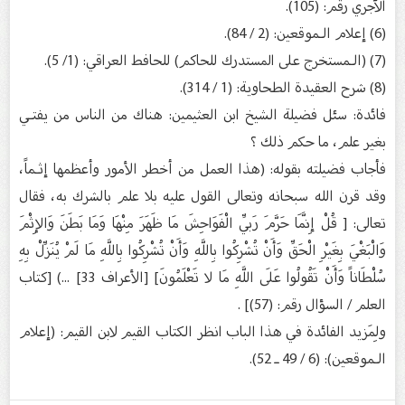
الآجري رقم: (105).
(6) إعلام الـموقعين: (2 / 84).
(7) (الـمستخرج على المستدرك للحاكم) للحافط العراقي: (1/ 5).
(8) شرح العقيدة الطحاوية: (1 / 314).
فائدة: سئل فضيلة الشيخ ابن العثيمين: هناك من الناس من يفتـي
بغير علم، ما حكم ذلك ؟
فأجاب فضيلته بقوله: (هذا العمل من أخطر الأمور وأعظمها إثـماً،
وقد قرن الله سبحانه وتعالى القول عليه بلا علم بالشرك به، فقال
تعالى: [ قُلْ إِنَّمَا حَرَّمَ رَبِّي الْفَوَاحِشَ مَا ظَهَرَ مِنْهَا وَمَا بَطَنَ وَالإِثْمَ
وَالْبَغْيَ بِغَيْرِ الْحَقِّ وَأَنْ تُشْرِكُوا بِاللَّهِ وَأَنْ تُشْرِكُوا بِاللَّهِ مَا لَمْ يُنَزِّلْ بِهِ
سُلْطَاناً وَأَنْ تَقُولُوا عَلَى اللَّهِ مَا لا تَعْلَمُونَ] [الأعراف 33] ...) [كتاب
العلم / السؤال رقم: (57)] .
ولِمَزيد الفائدة في هذا الباب انظر الكتاب القيم لابن القيم: (إعلام
الـموقعين): (6 / 49 ـ 52).