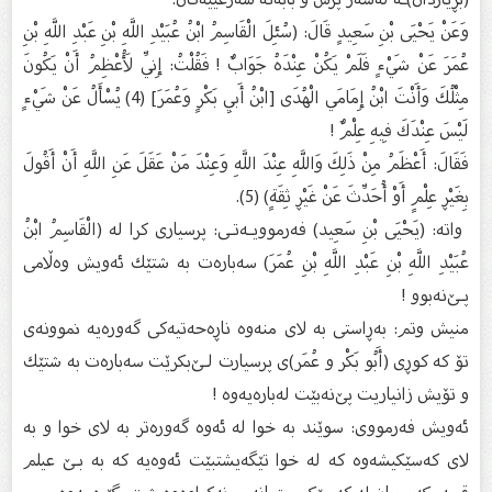
وَعَنْ يَحْيَى بْنِ سَعِيدٍ قَالَ: (سُئِلَ الْقَاسِمُ ابْنُ عُبَيْدِ اللَّهِ بْنِ عَبْدِ اللَّهِ بْنِ
عُمَرَ عَنْ شَيْءٍ فَلَمْ يَكُنْ عِنْدَهُ جَوَابٌ ! فَقُلْتُ: إِنِّي لَأُعْظِمُ أَنْ يَكُونَ
مِثْلُكَ وَأَنْتَ ابْنُ إِمَامَي الْهُدَى [ابْنُ أَبِي بَكْرٍ وَعُمَرَ] (4) يُسْأَلُ عَنْ شَيْءٍ
لَيْسَ عِنْدَكَ فِيهِ عِلْمٌ !
فَقَالَ: أَعْظَمُ مِنْ ذَلِكَ وَاللَّهِ عِنْدَ اللَّهِ وَعِنْدَ مَنْ عَقَلَ عَنِ اللَّهِ أَنْ أَقُولَ
بِغَيْڕ عِلْمٍ أَوْ أُحَدِّثَ عَنْ غَيْڕ ثِقَةٍ) (5).
‌ واتە: (يَحْيَى بْنِ سَعِيد) فەرموویـەتـی: پرسیاری كرا لە (الْقَاسِمُ ابْنُ
عُبَيْدِ اللَّهِ بْنِ عَبْدِ اللَّهِ بْنِ عُمَرَ) سەبارەت بە شتێك ئەویش وەڵامی
پـێ‌نەبوو !
منیش وتم: بەڕاستی بە لای منەوە ناڕەحەتیەكی گەورەیە نموونەی
تۆ كە كوڕی (أَبُو بَكْر و عُمَر)ی پرسیارت لـێ‌بكرێت سەبارەت بە شتێك
و تۆیش زانیاریت پێ‌نەبێت لەبارەیەوە !
ئەویش فەرمووی: سوێند بە خوا لە ئەوە گەورەتر بە لای خوا و بە
لای كەسێكیشەوە كە لە خوا تێگەیشتبێت ئەوەیە كە بە بـێ‌ عیلم