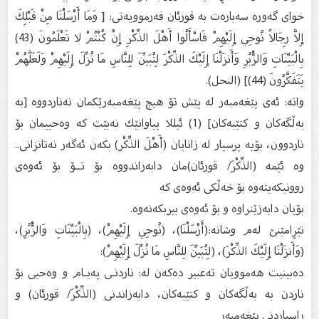
خوای گەورە سەبارەت بە قورئان فەرموویەتی: [ وَمَا أَرْسَلْنَا مِنْ قَبْلِكَ
إِلاَّ رِجَالاً نُوحِي إِلَيْهِمْ فَاسْأَلُوا أَهْلَ الذِّكْرِ إِنْ كُنْتُمْ لا تَعْلَمُونَ (43)
بِالْبَيِّنَاتِ وَالزُّبُرِ وَأَنزَلْنَا إِلَيْكَ الذِّكْرَ لِتُبَيِّنَ لِلنَّاسِ مَا نُزِّلَ إِلَيْهِمْ وَلَعَلَّهُمْ
يَتَفَكَّرُونَ (44)] (النحل).
واتە: ئەی پێغەمبەر لە پێش تۆ هیچ پێغەمبەرێكمان نەناردووە [بە
بەڵگەكان و كتێبەكان] (1) ئیللا پیاوانێك نەبێت كە وەحییمان بۆ
ناردوون، بۆیە پرسیار لە زانایان (أَهْلَ الذِّكْر) بكەن ئەگەر نەتانزانی..
وە ئێمە (الذِّكْرَ/ قورئان)مان دابەزاندووە بۆ تــۆ بۆ ئەوەی
روونیكەیتەوە بۆ خەڵكی ئەوەی كە
بۆیان دابەزێنراوە و بۆ ئەوەی بیربكەنەوە.
تێڕامێنێ‌ لەم وشانە:(أَرْسَلْنَا)، (نُوحِي إِلَيْهِمْ)، (بِالْبَيِّنَاتِ وَالزُّبُڕ)،
(وَأَنزَلْنَا إِلَيْكَ الذِّكْرَ)، (لِتُبَيِّنَ لِلنَّاسِ مَا نُزِّلَ إِلَيْهِمْ):
دەبینیت هەموویان تەعبیر دەكەن لە: ناردنـی پەیـام و وەحیی بۆ
ناردن بە بەڵگەكان و كتێبەكان، دابەزاندنی (الذِّكْرَ/ قورئان) و
ڕاسپاردنی پێغەمبەر