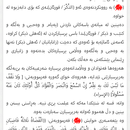
(
ﷺ
) بە روونكردنەوەی ئەو (الذِّكْرَ / قورئان)ـەی كە بۆی دابەزیوە لە
خواوە.
دەبینین لە میانەی باسەكانی ناردنی (پەیام و وەحـیی و بەڵگە و
كتێـب و ذیكر / قورئان)ـدا باسی پرسیاركردن لە (ئەهلی ذیكر) كراوە،
ئەمەش ئاماژەیە بۆ ئەوەی كە دەبێت (زانایانیان / ئەهلی ذیكر) تەنها
بە وەحیی و بەڵگەوە وەڵامی پرسیارەكان بدەنەوە و زانیاری و
ڕێنمایی پێشكەش بە خەڵك بكەن.
هەروەها فەتوادان و وەڵامدانەوەی پرسیارە شەرعییەكان بە بێ‌بەڵگە
بەرپرسیارێتی تێدایە، هەروەك خوای گەورە فەرموویەتی: [ وَلا تَقْفُ
مَا لَيْسَ لَكَ بِهِ عِلْمٌ إِنَّ السَّمْعَ وَالْبَصَرَ وَالْفُؤَادَ كُلُّ أُوْلَئِكَ كَانَ عَنْهُ
مَسْئُولاً] (الإسراء).
واتە: قسە لە شتێكدا مەكە كە عیلمت پێ‌ی نییە.. بەڕاستی بیستن و
بینین و دڵ هەموو ئەوانە بەرپرسیارن سەبارەت بەوە.
وە پێغەمبەری خوایش (
ﷺ
) فەرموویەتی: ((الْقُضَاةُ ثَلاثَةٌ قَاضِيَانِ
فِي النَّاڕ وَقَاضٍ فِي الْجَنَّةِ: قَاضٍ قَضَى بِالْهَوَى فَهُوَ فِي النَّاڕ، وَقَاضٍ