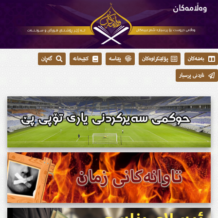
بەشەکان
پۆلێنکراوەکان
پێناسە
کتێبخانە
گەڕان
ناردنی پرسیار