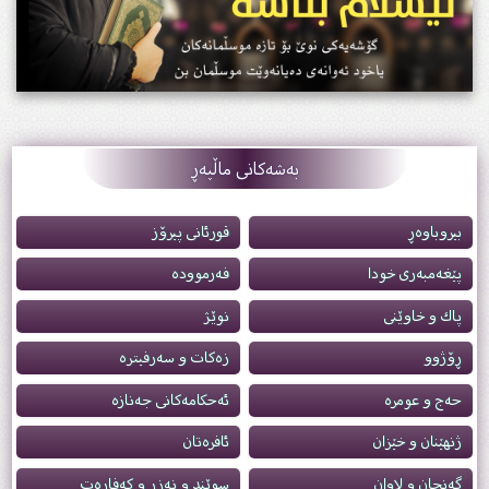
بەشەکانی ماڵپەڕ
بیروباوه‌ڕ
قورئانی پیرۆز
پێغەمبەری خودا
فەرموودە
پاك و خاوێنى
نوێژ
ڕۆژوو
زەکات و سەرفیترە
حەج و عومرە
ئه‌حكامه‌كانى جه‌نازه‌
ژنهێنان و خێزان
ئافرەتان
گەنجان و لاوان
سوێند و نەزر و کەفارەت