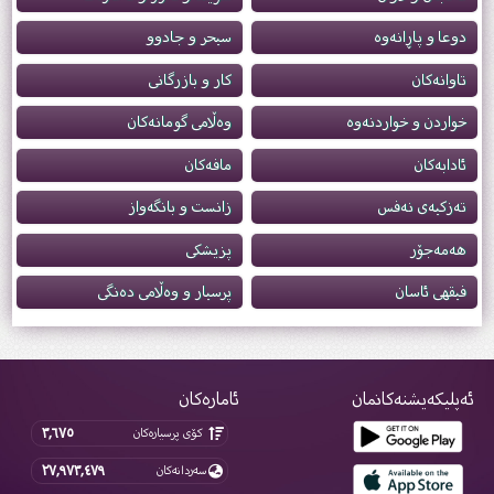
دوعا و پاڕانه‌وه‌
سيحر و جادوو
تاوانه‌كان
کار و بازرگانی
خواردن و خواردنەوە
وه‌ڵامى گومانه‌كان
ئادابەکان
مافەکان
تەزکیەى نەفس
زانست و بانگەواز
هەمەجۆر
پزیشکى
فیقهی ئاسان
پرسیار و وەڵامی دەنگی
ئەپلیکەیشنەکانمان
ئامارەکان
٣,٦٧٥
کۆی پرسیارەکان
٢٧,٩٧٣,٤٧٩
سەردانەکان