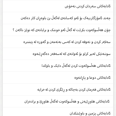
ئادابەکانی سەردان کردنی نەخۆش
چەند ئامۆژگارییەک بۆ ئەو کەسانەی لەگەڵ بێ باوەڕان کار دەکەن
چۆن هەڵسوکەوت بکرێت لە گەڵ ئەو خوشک و برایانەی کە نوێژ ناکەن ؟
سەلام کردن و تەوقە کردن لە کەسی بەتەمەن و گەورە لە پێشترە
سوننەتێکى لەبیر کراو بۆ ئەوانەى کە لەسەفەر دەگەڕێنەوە
ئادابەکانی هەڵسوکەوت کردن لەگەڵ دایک و باوکدا
ئادابەکانی دوعا و پاڕانەوە
ئادابەکانی فەرمان کردن بەچاکە و ڕێگری کردن لە خراپە
ئادابەکانی هاوڕێیەتی و هەڵسوکەوت لەگەڵ هاوڕێ و برادەران
ئادابەکانی پژمین و باوێشکدان