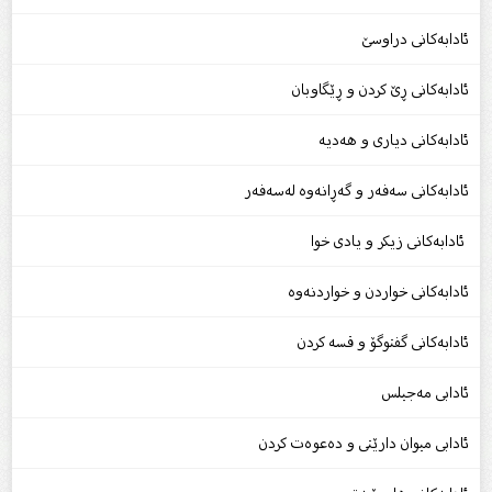
ئادابەکانى دراوسێ
ئادابەکانى ڕێ کردن و ڕێگاوبان
ئادابەکانی دیارى و هەدیە
ئادابەکانى سەفەر و گەڕانەوە لەسەفەر
ئادابەکانی زیکر و یادی خوا
ئادابەکانى خواردن و خواردنەوە
ئادابەکانى گفتوگۆ و قسە کردن
ئادابی مەجیلس
ئادابی میوان دارێتی و دەعوەت کردن