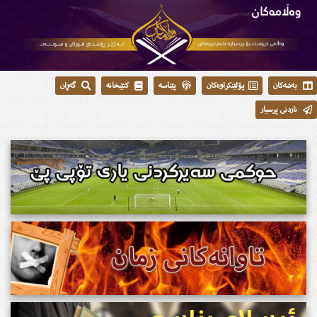
بەشەکان
پۆلێنکراوەکان
پێناسە
کتێبخانە
گەڕان
ناردنی پرسیار