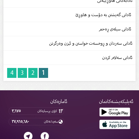
ئادابەکانى هاوڕێیەتى
ئادابی گەیشتن بە دۆست و هاوڕێ
ئادابی سیلەی ڕەحم
ئادابی سەردان و ڕوخسەت خواستن و ئیزن وەرگرتن
ئادابی سەلام کردن
4
3
2
1
ئەپلیکەیشنەکانمان
ئامارەکان
٣,٦٧٥
کۆی پرسیارەکان
٢٧,٩٦٥,٦٨٠
سەردانەکان