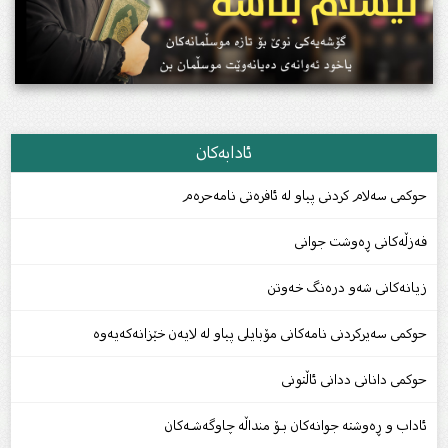
ئادابەکان
حوکمی سەلام کردنی پیاو لە ئافرەتی نامەحرەم
فەزڵەکانی ڕەوشت جوانی
زیانەکانى شەو درەنگ خەوتن
حوکمى سەیرکردنى نامەکانى مۆبایلی پیاو لە لایەن خێزانەکەیەوە
حوكمى دانانى ددانى ئاڵتونى
ئاداب و ڕەوشتە جوانەكان بـۆ منداڵە چاوگەشـەكان