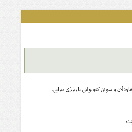
اوەڵان و شوێن كەوتوانى تا رۆژى دوایى.