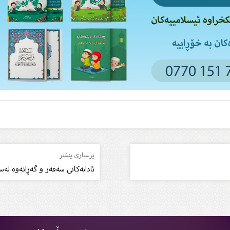
پرسیاری پێشتر
ئادابەکانى سەفەر و گەڕانەوە لەس