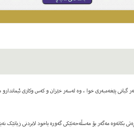
 گیانى پێغەمبەرى خوا ، وە لەسەر خێزان و كەس وكارى ئیماندارو ه