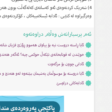
4) شەریک کردنەوەی ئەو کەسانەی کەلەگەڵت بوون هەر چەند بەشتێکی کەمیش بێت.
وەرگیراوە لە کتێبی : ئادابە ئیسلامییەکان ، کۆکردنەوەى
ئەم پرسیارانەش وەڵام دراوەتەوە
ئایا ڕاستە دروست نیە بۆ پیاوان هەموو ڕؤژێ قژیان شان
خوێندن لە قوتابخانەى تێکەڵ حوکمى چیە؟ ئەگەر هەندێ
ئادابی چوون بۆ مزگەوت
ئایا دروستە بۆ موسوڵمان پەشیمان ببێتەوە لەو هەدێ و 
ئادابەکانى دراوسێ