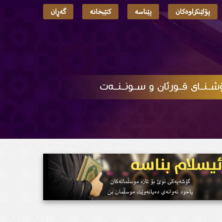
پۆلێنکراوەکان
پێناسە
کتێبخانە
گەڕان