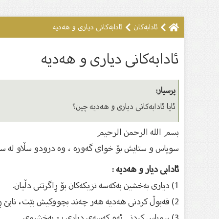
ئادابەکان
ئادابەکانی دیارى و هەدیە
ئادابەکانی دیارى و هەدیە
پرسیار:
ئایا ئادابەکانی دیارى و هەدیە چین؟
بسم الله الرحمن الرحیم
سوپاس و ستایش بۆ خواى گەورە ، وە درودو سڵاو لە سەر
ئادابی دیار و هەدیە :
1) دیاری بەخشین بەکەسە نزیکەکان بۆ ڕاگرتنی دڵیان.
2) قەبوڵ کردنی هەدیە هەر چەند بچووکیش بێت، نابێ ڕەتی بکاتەوە مەگەر بۆ مەسڵەحەتێکی گەورە یاخود لابردنی زیانێک نەبێت
3) سوپاس کردنی ئەو کەسەی دیاری پێ بەخشیوی.