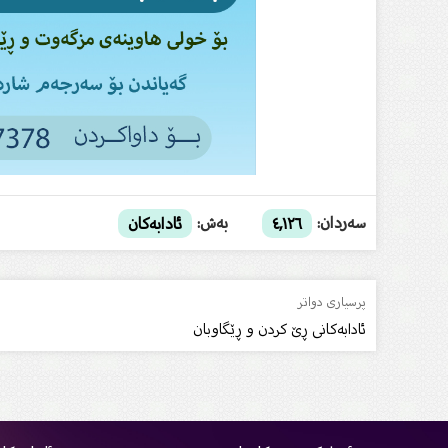
سەردان:
بەش:
٤,١٢٦
ئادابەکان
پرسیاری دواتر
ئادابەکانى ڕێ کردن و ڕێگاوبان