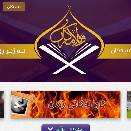
بەشەکان
بەشەکانی ماڵپەڕ