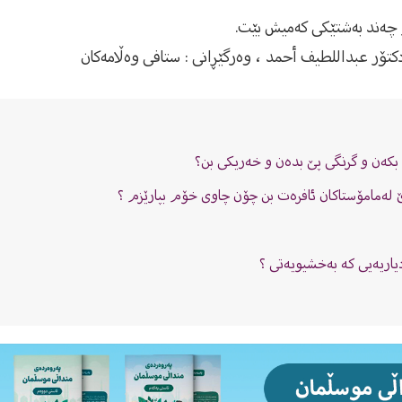
 دکتۆر عبداللطیف أحمد ، وەرگێڕانى : ستافى وەڵامەکان
ە بکەن و گرنگى پێ بدەن و خەریکى بن؟
 لەمامۆستاکان ئافرەت بن چۆن چاوی خۆم بپارێزم ؟
دیاریەیی کە بەخشیویەتی ؟