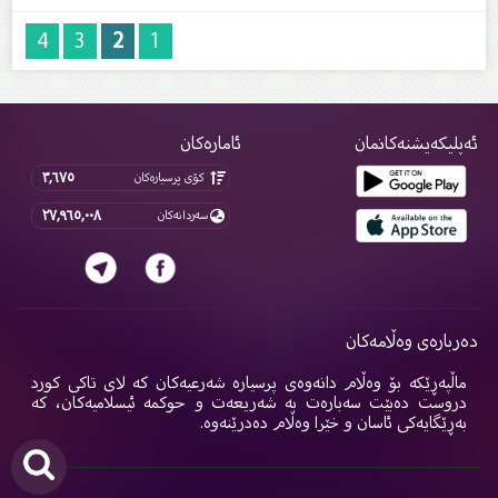
4
3
2
1
ئەپلیکەیشنەکانمان
ئامارەکان
٣,٦٧٥
کۆی پرسیارەکان
٢٧,٩٦٥,٠٠٨
سەردانەکان
دەربارەی وەڵامەکان
ماڵپەڕێکە بۆ وەڵام دانەوەی پرسیارە شەرعیەکان کە لای تاکی کورد
دروست دەبێت سەبارەت بە شەریعەت و حوکمە ئیسلامیەکان، کە
بەڕێگایەکی ئاسان و خێرا وەڵام دەدرێنەوە.