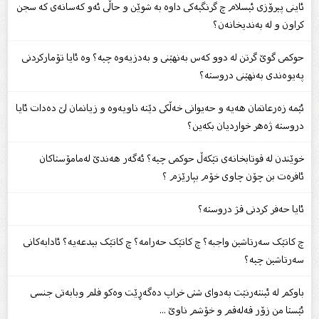
ئاینى پیرۆزى ئیسلام چ گرنگیەکى داوە بە شوێن و حاڵى ئەو کەسانەى کە سجن
کراون و لە بەندیخانەن؟
حوکمى گوێ گرتن لە دوو کەس بەنهێنى و بەدزیەوە چیە؟ وە ئایا تۆمارکردنى
پەیوەندی بەنهێنى دروستە؟
ئێمە زەرعاتمان هەیە و حەیوانى خەڵکى دێتە ناویەوە و زیانمان لێ دەدات ئایا
دروستە ژەهر خواردیان بکەین؟
خوێندن لە قوتابخانەى تێکەڵ حوکمى چیە؟ ئەگەر هەندێ لەمامۆستاکان
ئافرەت بن چۆن چاوی خۆم بپارێزم ؟
ئایا حەفر کردنى قژ دروستە؟
چ کاتێک سەرتاشین واجبە؟ چ کاتێک حەرامە؟ چ کاتێک بیدعەیە؟ ئادابەکانى
سەرتاشین چیە؟
باوکم لە ئینتەرنێت بەدوای شتى خراپ دەگەڕێت وەکو فلم وبابەتى جنسی
ئێستا من زۆر قەلەقم و خۆشم ناوێ ...