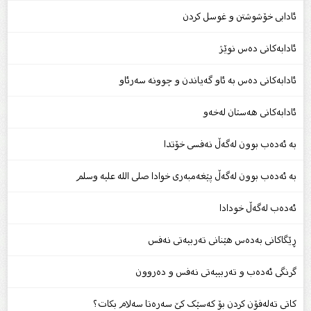
ئادابی خۆشوشتن و غوسل کردن
ئادابەکانی دەس نوێژ
ئادابەکانی دەس بە ئاو گەیاندن و چوونە سەرئاو
ئادابەکانی هەستان لەخەو
بە ئەدەب بوون لەگەڵ نەفسی خۆتدا
بە ئەدەب بوون لەگەڵ پێغەمبەری خوادا صلى الله علیه وسلم
ئەدەب لەگەڵ خودادا
ڕێگاکانی بەدەس هێنانی تەربیەتی نەفس
گرنگی ئەدەب و تەربییەتى نەفس و دەروون
کاتى تەلەفۆن کردن بۆ کەسێک کێ سەرەتا سەلام بکات؟