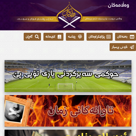
بەشەکان
پۆلێنکراوەکان
پێناسە
کتێبخانە
گەڕان
ناردنی پرسیار