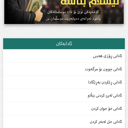
ئادابەکان
ئادابی ڕۆژی هەینی
ئادابی چوون بۆ مزگەوت
ئادابی ڕێکردن بەڕێگادا
ئادابی لەپێ کردنی پێڵاو
ئادابی خۆ جوان کردن
ئادابی جل لەبەر کردن