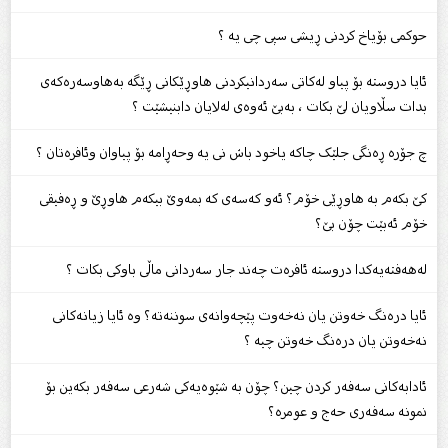
حوکمی بۆیاخ کردنی ڕیشی سپی چی یە ؟
ئایا دروستە بۆ پیاو لەکاتی سەردانیکردنی هاوڕێکانی ڕێگە بەهاوسەرەکەی
بدات سڵاویان لێ بکات ، بەبێ ئەوەی لەلایان دابنیشێت ؟
چ جۆره ڕەنگی جلێک چاکە یاخود باش نی یە وحەڕامە بۆ پیاوان وئافرەتان ؟
کێ بکەم بە هاوڕێى خۆم؟ ئەو کەسەى کە بمەوێ بیکەم هاوڕێ و ڕەفیقى
خۆم ئەبێت چۆن بێ؟
لەهەفتەیەکدا دروستە ئافرەت چەند جار سەردانی ماڵی باوکی بکات ؟
ئایا درەنگ خەوتن یان نەخەوت پێچەوانەى سوننەتە؟ وە ئایا زیانەکانى
نەخەوتن یان درەنگ خەوتن چیە ؟
ئادابەکانى سەفەر کردن چین؟ چۆن بە شێوەیەکى شەرعى سەفەر بکەین بۆ
نمونە سەفەرى حەج و عومرە؟