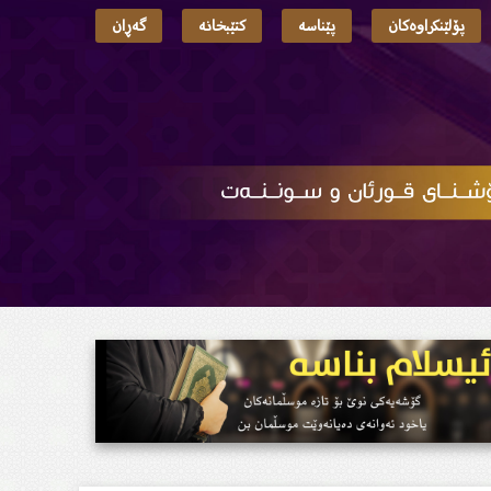
پۆلێنکراوەکان
پێناسە
کتێبخانە
گەڕان