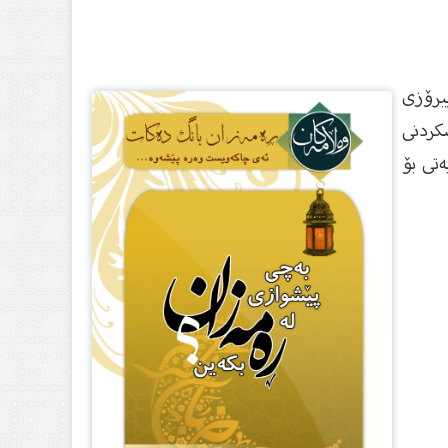
پیرۆزى
سکردنى
ەتى بۆ