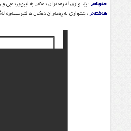
حەوتەم
: پێشوازی لە ڕەمەزان دەكەن بە لێبووردەیی و 
هەشتەم
: پێشوازی لە ڕەمەزان دەكەن بە لێپرسینەوە لە