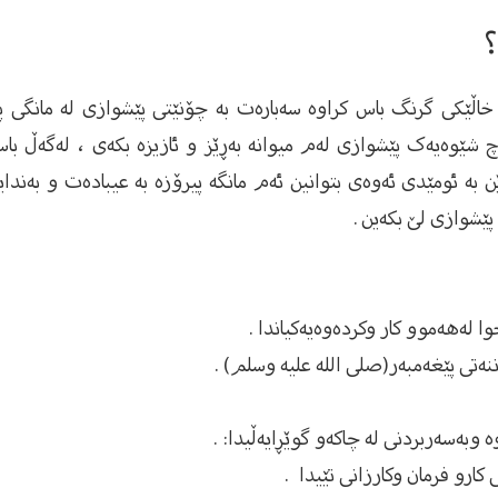
؟
 خاڵێکى گرنگ باس کراوە سەبارەت بە چۆنێتى پێشوازى لە مانگى 
 شێوەیەک پێشوازى لەم میوانە بەڕێز و ئازیزە بکەى ، لەگەڵ با
ن بە ئومێدى ئەوەى بتوانین ئەم مانگە پیرۆزە بە عیبادەت و بەندای
پێشوازى لێ بکەین .
ا لەهەموو كار وكردەوەیەكیاندا .
نەتی پێغەمبەر(صلی الله علیە وسلم) .
 وبەسەربردنی لە چاكەو گوێڕایەڵیدا: .
كارو فرمان وكارزانی تێیدا .