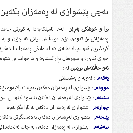
بەچی پێشوازی لە ڕەمەزان بكەین
برا و خوشکى بەڕێز
: لەم نامیلکەیەدا بە کورتى چەند
ڕەمەزانى بۆ ئەوەى تۆى موسڵمان بزانى کە چۆن و بە چ
گرنگترین ئەو عیبادەتانەى کە لە مانگى ڕەمەزاندا دەکرێ
خواى گەورە و میهرەبان بڕازێنینەوە و بە جوانترین شێوە 
ئەو خاڵانەش بریتین لە :
یەکەم
: تەوبە و پەشیمانی .
دووەم
: پێشوازی لە ڕەمەزان دەكەن بەنیەت پاكیەوە بۆخو
سێیەم
: پێشوازی لە ڕەمەزان دەكەن بە شوێنكەوتنی سون
چوارەم
: پێشوازی لە ڕەمەزان دەكەن بە ئارامگریەوە .
پێنجەم
: پێشوازی لەڕەمەزان دەكەن بەدەستگرتن بەكاتەوە
شەشەم
: پێشوازی لە ڕەمەزان دەكەن بە چاك ئەنجامدانی 