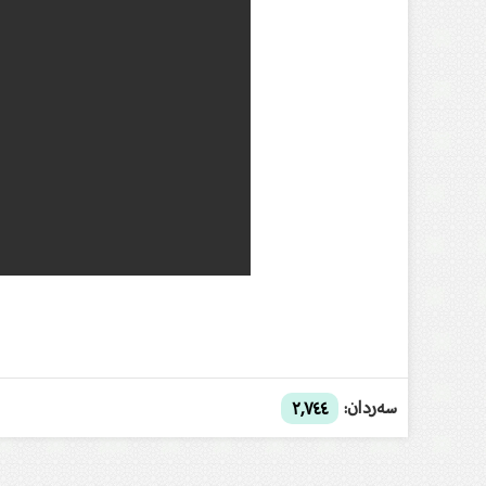
سەردان:
٢,٧٤٤