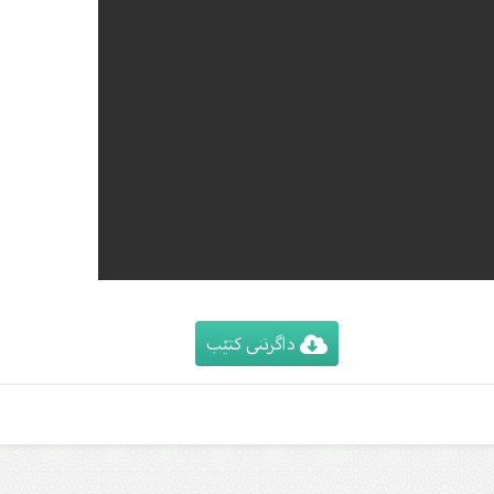
داگرتنی کتێب