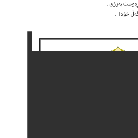
ڕەوشت بەرزی .
گەڵ خۆدا .