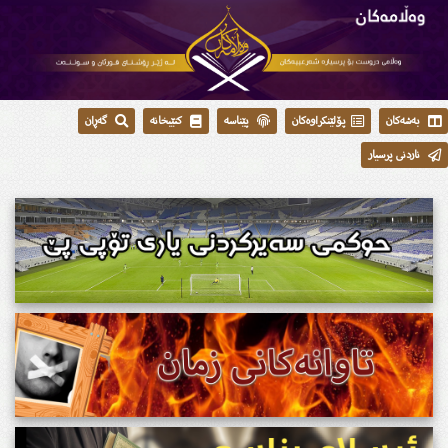
بەشەکان
پۆلێنکراوەکان
پێناسە
کتێبخانە
گەڕان
ناردنی پرسیار