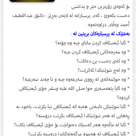
بۆ ئەوەى زۆرترین خێر و پداشتى
دەست بکەوێ ، ئەم پرسیارانە له‌ لایه‌ن به‌ڕێز : دكتۆر عبداللطیف
أحمد وه‌ڵام دراوه‌ته‌وه‌ .
بەشێک لە پرسیارەکان بریتین لە
:
* ئایا ئیعتیكاف كردن مانای چیە وە چۆنە؟
* وە مەرجەكانی ئیعتیكاف كردن چیە؟
* وە كەی دەست پێ‌ دەكات؟
* وە لەچ شوێنێكدا ئەكرێت؟
* وە حوكمەکەى لە ڕووی شەرعەوە چیە‌ و تا چەند شەرعیە؟
* وە ئایا پێغەمبەری خوا صلى الله علیه وسلم خۆی ئیعتیكافی
كردوە؟
* ئایا شوێنێكی تایبەتی هەیە كە ئیعتیكافی تیا بكرێت، یاخود بە
ڕەهایی لە هەر شوێنێكدا ئیعتیكاف بكرێت دروستە؟
* ئایا لە ماڵەوە هەر كەسێك دەتوانێت بۆ خۆی ئیعتیكاف بكات؟
* ئایا ئیعتیكاف لە هەموو مزگەوتەكاندا دروستە بكرێت؟