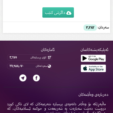
داگرتنی کتێب
سەردان:
٣,٣٨٢
ئەپلیکەیشنەکانمان
ئامارەکان
٣,٦٧٥
کۆی پرسیارەکان
٢٧,٩٨٨,٠٧٠
سەردانەکان
دەربارەی وەڵامەکان
ماڵپەڕێکە بۆ وەڵام دانەوەی پرسیارە شەرعیەکان کە لای تاکی کورد
دروست دەبێت سەبارەت بە شەریعەت و حوکمە ئیسلامیەکان، کە