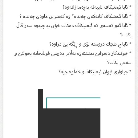
* ئایا ئیعتیكاف تایبەتە بەڕەمەزانەوە؟
* ئایا ئیعتیكاف كاتەكەی چەندە؟ وە كەمترین ماوەی چەندە ؟
* ئایا ئەو كەسەی كە ئیعتیكاف دەكات خۆی بە چیەوە سەر قاڵ
بكات‌؟
* ئایا چ شتێك دروستە بۆى و ڕێگە پێ‌ دراوە؟
* خوێندکار دەتوانێ بمێنێتەوە بەڵام دەرسی قوتابخانە بخوێنێ و
سەعى بکات؟
* جیاوازی نێوان ئیعتیكاف‌و خەڵوە چیە؟