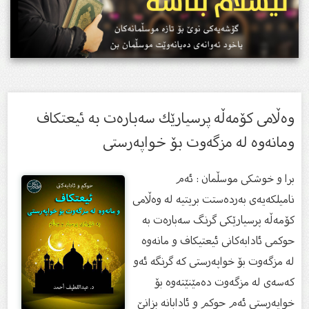
وه‌ڵامى كۆمه‌ڵه‌ پرسیارێك سه‌باره‌ت به‌ ئیعتكاف
ومانه‌وه‌ له‌ مزگه‌وت بۆ خواپه‌رستى
برا و خوشكى موسڵمان : ئه‌م
نامیلكه‌یه‌ی به‌رده‌ستت بریتیه‌ له‌ وه‌ڵامى
کۆمەڵە پرسیارێکى گرنگ سه‌باره‌ت به‌
حوكمى ئادابه‌كانى ئیعتیكاف و مانه‌وه‌
له‌ مزگه‌وت بۆ خواپه‌رستى کە گرنگە ئەو
کەسەى لە مزگەوت دەمێنێتەوە بۆ
خواپەرستى ئەم حوکم و ئادابانە بزانێ