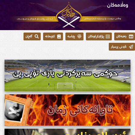
بەشەکان
پۆلێنکراوەکان
پێناسە
کتێبخانە
گەڕان
ناردنی پرسیار