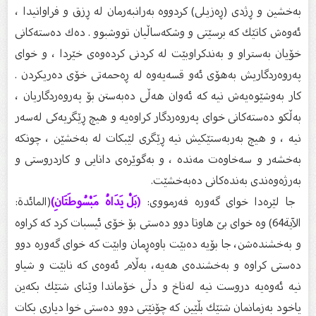
بەخشین و ڕژدى (ڕەزیلى) كردووە بەرانبەرمان لە ڕزق و فراوانیدا ،
ئەوەش كاتێك كە برسێتى و وشكەساڵیان تووشبوو . دەك دەستەكانى
خۆیان بەستراو و بەندكراوبێت لە كردنى كردەوەى خێردا ، و خواى
پەروەردگاریش بەهۆى ئەو قسەیەوە لە ڕەحمەتى خۆى دەریكردن .
كار بەوشێوەیەش نیە كە ئەوان هەڵى دەبەستن بۆ پەروەردگاریان ،
بەڵكو دەستەكانى خواى پەروەردگار كراوەیە و هیچ ڕێگریەكى لەسەر
نیە ، و هیچ بەربەستێكیش نیە ڕێگرى لێبكات لە بەخشێن ، چونكە
بەخشەر و سەخاوەت مەندە ، و بەگوێرەى دانایی و كاردروستى و
بەرژەوەندى بەندەكانى دەبەخشێت.
جا لێرەدا خواى گەورە فەرمووى:
(بَلْ يَدَاهُ مَبْسُوطَتَانِ)
(المائدة:
الآية64) وە خواى بێ هاوتا دوو دەستى بۆ خۆى ئیسبات كرد كە كراوە
و بەخشندەشن، جا بۆیە دەبێت باوەڕمان وابێت كە خواى گەورە دوو
دەستى كراوە و بەخشندەى هەیە، بەڵام ئەوەى كە نابێت و شیاو
نیە ئەوەیە دروست نیە لەناخ و دڵى خۆماندا وێناى شتێك بكەین
یاخود بەزمانمان شتێك بڵێین كە چۆنێتى دوو دەستى خوا دیارى بكات