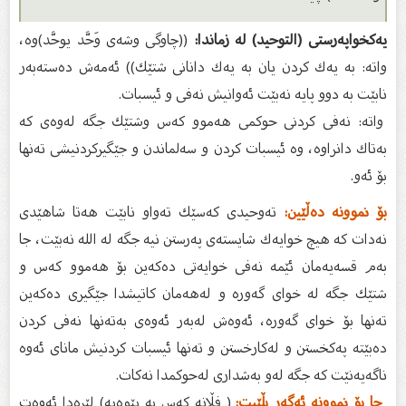
یەكخواپەرستى (التوحید) لە زماندا:
((چاوگى وشەى وَحَّد يوحَّد)وە،
واتە: بە یەك كردن یان بە یەك دانانى شتێك)) ئەمەش دەستەبەر
نابێت بە دوو پایە نەبێت ئەوانیش نەفی و ئیسبات.
واتە: نەفى كردنى حوكمى هەموو كەس وشتێك جگە لەوەى كە
بەتاك دانراوە، وە ئیسبات كردن و سەلماندن و جێگیركردنیشی تەنها
بۆ ئەو.
بۆ نموونە دەڵێین:
تەوحیدى كەسێك تەواو نابێت هەتا شاهێدى
نەدات كە هیچ خوایەك شایستەى پەرستن نیە جگە لە الله نەبێت، جا
بەم قسەیەمان ئێمە نەفی خوایەتى دەكەین بۆ هەموو كەس و
شتێك جگە لە خواى گەورە و لەهەمان كاتیشدا جێگیری دەكەین
تەنها بۆ خواى گەورە، ئەوەش لەبەر ئەوەى بەتەنها نەفى كردن
دەبێتە پەكخستن و لەكارخستن و تەنها ئیسبات كردنیش ماناى ئەوە
ناگەیەنێت كە جگە لەو بەشدارى لەحوكمدا نەكات.
جا بۆ نموونە ئەگەر بڵێیت:
( فڵانە كەس بە پێوەیە) لێرەدا ئەوەت