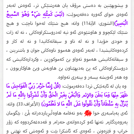
و بیشوبهێنین بە دەستى مرۆڤ یان هەرشتێكى تر، ئەوەش لەبەر
ئەوەى خواى گەورە دەفەرموێت:
(لَيْسَ كَمِثْلِهِ شَيْءٌ وَهُوَ السَّمِيعُ
الْبَصِيرُ)
(الشورى: الآية11) واتە: هیچ شتێك لەخوا ناچێت و هیچ
شتێك لێكچوو و هاوشێوەى ئەو نیە لەدروستكراوەكانى ، نە لە زات
و خودى خۆیدا و نە لە ناو و سیفاتەكانیدا و نە لە كار و
كردەوەكانیشیدا ، لەبەر ئەوەى هەموو ناوەكانى جوان و باشترینن ،
و سیفاتەكانیشى هەموو تەواو بێ كەموكوڕین ، وكردارەكانیشى كە
دروستكراوەكانى كە پێ بەدیهێناون بێ هاوبەش وبێ هاوكاربوون ،
وە هەر ئەویشە بیسەر و بینەرى تەواوە.
وە یان لە ئایەتێكى تردا دەفەرموێت:
(قُلْ إِنَّمَا حَرَّمَ رَبِّيَ الْفَوَاحِشَ مَا
ظَهَرَ مِنْهَا وَمَا بَطَنَ والإثم وَالْبَغْيَ بِغَيْرِ الْحَقِّ وَأَنْ تُشْرِكُوا بِاللَّهِ مَا لَمْ
يُنَزِّلْ بِهِ سُلْطَاناً وَأَنْ تَقُولُوا عَلَى اللَّهِ مَا لا تَعْلَمُونَ)
(الأعراف:33). واتە:
ئەى پەیامبەرى خوا
ﷺ
بەو نەفامە هاوەڵبڕیاردەرانە بڵێ : بێگومان
پەروەردگارم تەنها ئەو كردەوانەى حەرام و قەدەغەكردووە كە زۆر
خراپ و قێزەونن ، ئەوەى كە ئاشكرا بێت و ئەوەشى كە نهێنى و