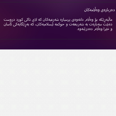
ربارەی وەڵامەکان
اڵپەڕێکە بۆ وەڵام دانەوەی پرسیارە شەرعیەکان کە لای تاکی کورد دروست
ەبێت سەبارەت بە شەریعەت و حوکمە ئیسلامیەکان، کە بەڕێگایەکی ئاسان
 خێرا وەڵام دەدرێنەوە.