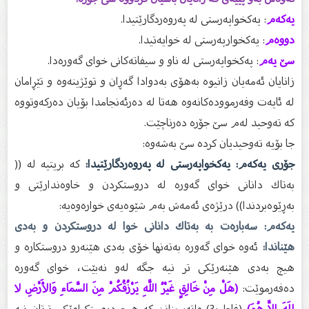
یەكەم
: یەكخواپەرستى لە پەروەردگارێتیدا.
دووەم
: یەكخوارپەرستى لە خوایەتیدا.
سێ یەم
: پەكخواپەرستى لە ناو و سیفاتەكانى خواى گەورەدا.
زانایان ئەمەیان زانیوە بەهۆى بەدوادا گەڕان و توێژینەوە و تێڕامان
لە ئایەت وفەرموودەكانەوە هەتا لە دەرئەنجامدا بۆیان دەركەوتووە
كە تەوحید لەم سێ جۆرە دەرناچێت.
جا بۆیە تەوحیدیان كردە سێ بەشەوە:
جۆرى یەكەم: یەكخواپەرستى لە پەروەردگارێتیدا:
كە بریتیە لە ((
بەتاك دانانى خواى گەورە لە دروستكردن و خاوەندارێتى و
بەڕێوەبردندا)) درێژەى ئەمەش بەم شێوەیەى خوارەوەیە:
یەكەم: سەبارەت بە بەتاك دانانى خوا لە دروستكردن و بەدی
هێناندا:
ئەوە خواى گەورە بەتەنها خۆى بەدى هێنەرو دروستكارە و
هیچ بەدی هێنەرێكى تر نیە جگە لەو نەبێت، خواى گەورە
دەفەرموێت:
(هَلْ مِنْ خَالِقٍ غَيْرُ اللَّهِ يَرْزُقُكُمْ مِنَ السَّمَاءِ وَالأَرْضِ لا
إِلَهَ إِلاَّ هُوَ)
(فاطر:3) واتە: بزانن كە هیچ دروستكراوێكى ترتان نیە