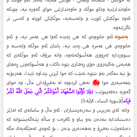
خاوەندارێتیە وەكو موڵك و خاوەندارێتى خواى گەورە نیە، چونكە
ئەوە موڵكێكى كورت و وابەستەیە، موڵكێكى كورتە و كەسی تر
ناگرێتەوە.
بەنمونە
ئەو خانووەى كە هی زەیدە ئەوا هی عەمر نیە، و ئەو
خانووەى هی عەمرە هی زەید نیە، پاشان ئەو موڵكە وابەستە و
سنووردارە لەڕووى هەڵسوكەتەوە، واتە مرۆڤ ئەو موڵكەى كە
هەیەتى بەئارەزوى خۆى ڕەفتارى پێوە ناكات و هەڵسوكەوتى ڕەهاى
بۆ نیە مەگەر بەو شێوە نەبێت كە خوا ئیزنى پێداوە تێیدا، هەربۆیە
پێغەمبەرى خوا
ﷺ
نەهى كردووە لە بەفیڕۆدانى ماڵ، وە خواى
گەورە دەفەرموێت:
(وَلا تُؤْتُوا السُّفَهَاءَ أَمْوَالَكُمُ الَّتِي جَعَلَ اللَّهُ لَكُمْ
قِيَام
اً)(سورة النساء، الآية:5)
واتە: ئەى بەرپرس و سەرپەرشتیاران : ئەو ماڵ و سامانەی كە لەژێر
دەستتاندایە مەدەن بەو پیاو و ئافرەت و مناڵە پێنەگەیشتوانە كە
دەیانەوێت بەفیڕۆ و بەهەدەرى بدەن ، بۆ ئەوەى لەجێگەیەك جگە