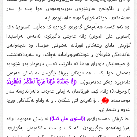
نابێ و ناگونجێ هاوشێوەى بەرزبوونەوەى خوا بێت بۆ سەر
عەرشەكەى، چونكە خواى گەورە هاوشێوەى نیە.
وە ئەو كەسە هەڵەیەكى گەورەى كردووە كە دەڵێت (استوى) واتە
(استولى على العرش) واتە عەرشى داگیركرد، ئەمەش لەڕاستیدا
گۆڕینى ماناى وشەكانى قورئانە لەشوێنى خۆیدا، وە پێچەوانەى
یەكدەنگى هاوەڵان و شوێنكەوتووانیانە بەچاكە، وە سەردەكەێشێت
بۆ صیفەتێكى ناڕەواى وەها كە ناكرێت كەسى باوەڕدار بەو شێوەیە
وەصفى خوا بكات، وە قورئانى پیرۆز بێگومان بە زمانی عەرەبی
دابەزیوە وەكو دەفەرموێت:
(إِنَّا جَعَلْنَاهُ قُرْآناً عَرَبِيّاً لَعَلَّكُمْ تَعْقِلُونَ)
(الزخرف:3) واتە: ئێمە قورئانمان بە زمانى عەرەب دابەزاندوەتە سەر
موحەممەد
ﷺ
، بۆ ئەوەى لێى تێبگەن ، و لە واتاو بەڵگەكانى وورد
بنەوە و تێبفكرێن.
جا كرۆكى دەستەواژەى
((استوى على كذا))
لە زمانى عەرەبیدا واتە
بەرزبوونەوەو جێگیربوون، كە كت و مت ماناكەیەتى بەگوێرەى
ووشەكە. جا واتاكەشى واتە بەرزبونەوەیەكى تایبەت كە شایەن و