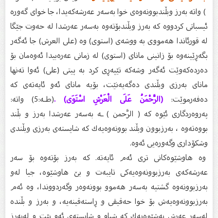
) واتە بەرز وبڵندبوونەوەى خوا بەسەر عەرشەكەیدا، جا خواى گەورە
ئیسباتى كردووە كە بەرز وبڵندبۆتەوە بەسەر عەرشدا لە حەوت جێگا
لە قورئاندا هەمووى بە ووشەى (استوى) وە (على العرش) جا ئەگەر
بگەڕێینەوە بۆ زانینى ماناى (استوى) لە زمانى عەرەبیدا ئەوەمان بۆ
دەردەكەوێت ئەگەر وشەكە تێپەڕى كرد بە پیتى (علی) ئەوا تەنها
ماناى بەرزى وبڵندى دەگەیەنێت، بۆیە ماناى ئەو ئایەتەى كە
دەفەرموێت:
(الرَّحْمَنُ عَلَى الْعَرْشِ اسْتَوَى) .
(طـه:5) واتە:
پەروەردگارى ئێوە كە ( الرَّحمن ) ـە بەسەر عەرشدا بەرز و بڵند
بووەتەوە ، بەرزبوون وبڵند بوونەوەیەك كە شایستەى بەرزى وبڵندى
وشكۆدارى وگەورەیى ئەوە.
وە هاوشێوەكانى ترى ئەم ئایەتە. كە بەرز بۆتەوە بۆ سەر
عەرشەكەى بەرزبوونەوەیەكى تایبەت و بێ هاوشێوە، جیا لەو
بەرزبوونەوە گشتیە بەسەر هەموو بوونەوەر وگەردووندا، وە ئەم
بەرزبوونەوەیەش بۆ خوا حەقیقی و ڕاستەقینەیە، و بەرز و بڵندە
لەسەر عەرش بەشێوەیەك كە شیاو و شایستەى ئەو بێت و لەبەرز