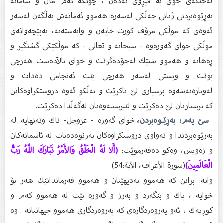
لەجێگەى خۆى بە فیڕۆى نەدەن ، چونكە ئەم ماڵ و سامانە
بەڕێوەبردنى ژیانى خەڵكى لەسەرە. هەموو ئەمانەش بەڵگەن لەسەر
ئەوەى كە موڵكى مرۆڤ كورت خایەن و وابەستەیە، بەپێچەوانەى
موڵكى خواى گەورەوە - سبحانە و تعالى - كە موڵكێكى گشتگیر و
ڕەهایە و هەموو شتێك لەخۆدەگرێت و خواى بالآدەست هەرچی
بوێت و ویستى لەسەر هەرچى بێت ئەنجامى دەدات و
لەوبارەیەشەوە پرسیارى لێ ناكرێت و بەڵكو ئەوە دروستكراوەكانن
كە پرسیاریان لێ دەكرێت و لێپرسینەوەیان لەگەڵدا دەكرێت.
سێ یەم: بەڕێـوەبردن،
خواى گەورە - عزوجل- تاك وتەنهایە لە
بەرێوەبردندا و تەواوى دروستكراوەكان بەرێوەدەبات لە ئاسمانەكان
و زەویش، وەكو دەفەرموێت:
(أَلا لَهُ الْخَلْقُ وَالأَمْرُ تَبَارَكَ اللَّهُ رَبُّ
الْعَالَمِينَ)
(سورة الأعراف، الآية:54)
واتە: بزانن كە هەموو بەدیهێنان و هەموو فەرماندانێك هەر بۆ
خوایە ، پاك و بێگەرد و بەرز و گەورە بێت لە هەموو كەم و
كوڕیەك ، ئەو پەروەردگارەى كە پەروەردگارى هەموو جیهانیانە . وە