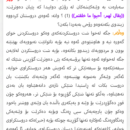
سەبارەت بە وێنەكێشەكان لە رۆژى دواییدا كە پێیان دەوترێت:
((يقال لهم: أحيوا ما خلقتم))
(1) ؟ واتە: ئەوەى دروستتان كردووە
زیندوى بكەنەوەو رۆحى بەبەردا بكەن؟
وەڵام:
جگە لەخوا شت دروستكردنەكەى وەكو دروستكردنى خواى
گەورە نیە و هاوشێوەى ئەوە نیە بۆیە ناتوانێت نەبوویەك بهێنێتە
بوون و مردوویەك زیندوو بكاتەوە، بۆیە شت دروستكردن لەلایەن
جگە لەخواوە ئەوە تەنها پرۆسەیەكە پێى دەوترێت گۆڕینى شتێك لە
سیفەتێكەوە بۆ سیفەتێكى تر كە ئەویش هەر دروستكراوى خوایە،
ئەگەر وێنەگر بەنمونە بهێنینەوە: ئەگەر وێنەیەك بكێشێت یان
دروست بكات لە ڕاستیدا شتێكى تازەى دانەهێناوە یان بەدى
نەهێناوە، بەڵكو تەنها شتێكى گۆڕیوە بۆ شتێكى تر، هەروەكو چۆن
قوڕ دەگۆڕدرێت بۆ وێنە و پەیكەرى باڵندە یان وێنەى ووشتر یاخود
وەكو چۆن پارچەیەكى سپی ڕەنگ وبۆیە دەكرێت بۆ وێنەیەكى
ڕەنگاوڕەنگ ئەوكارە تەنها گۆڕینە چونكە بۆیە (حبر)ەكە دروستكراوى
خوایە، كاغەزەكە لەبنەڕەتدا دیسان دروستكراوى خوایە، ئا ئەوەیە