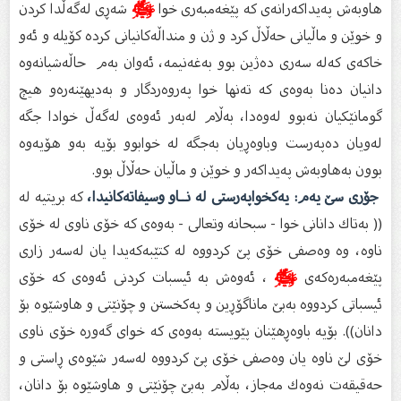
هاوبەش پەیداكەرانەى كە پێغەمبەرى خوا
ﷺ
شەڕى لەگەڵدا كردن
و خوێن و ماڵیانى حەڵاڵ كرد و ژن و منداڵەكانیانى كردە كۆیلە و ئەو
خاكەى كەلە سەرى دەژین بوو بەغەنیمە، ئەوان بەم حاڵەشیانەوە
دانیان دەنا بەوەى كە تەنها خوا پەروەردگار و بەدیهێنەرەو هیچ
گومانێكیان نەبوو لەوەدا، بەڵام لەبەر ئەوەى لەگەڵ خوادا جگە
لەویان دەپەرست وباوەڕیان بەجگە لە خوابوو بۆیە بەو هۆیەوە
بوون بەهاوبەش پەیداكەر و خوێن و ماڵیان حەڵاڵ بوو.
جۆرى سێ یەم: یەكخواپەرستى لە نــاو وسیفاتەكانیدا،
كە بریتیە لە
(( بەتاك دانانى خوا - سبحانە وتعالى - بەوەى كە خۆى ناوى لە خۆى
ناوە، وە وەصفی خۆى پێ كردووە لە كتێبەكەیدا یان لەسەر زارى
پێغەمبەرەكەى
ﷺ
، ئەوەش بە ئیسبات كردنى ئەوەى كە خۆى
ئیسباتى كردووە بەبێ ماناگۆڕین و پەكخستن و چۆنێتى و هاوشێوە بۆ
دانان)). بۆیە باوەڕهێنان پێویستە بەوەى كە خواى گەورە خۆى ناوى
خۆى لێ ناوە یان وەصفى خۆى پێ كردووە لەسەر شێوەى ڕاستى و
حەقیقەت نەوەك مەجاز، بەڵام بەبێ چۆنێتى و هاوشێوە بۆ دانان،