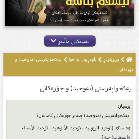
بەشەکانی ماڵپەڕ
بیروباوه‌ڕ
باوەڕبون بە خوا
یەكخواپەرستى (تەوحید) و
جۆرەكانى
یەكخواپەرستى (تەوحید) و جۆرەكانى
پرسیار:
یەكخواپەرستى (تەوحید) چیە و جۆرەكانى كامانەن؟
وە ماناى (توحيد الربوبية ، توحيد الألوهية ، توحيد الأسماء
والصفات) چیە؟