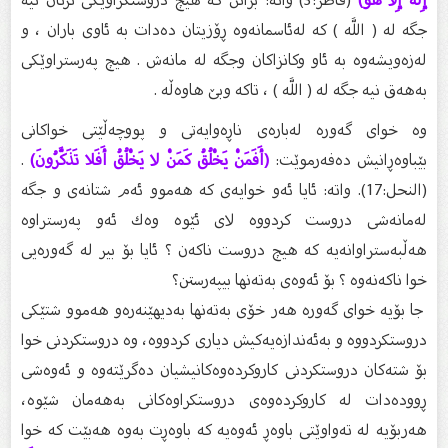
جگە لە ( اللَّه ) كە لەئاسمانەوە ڕۆزیتان دەدات بە ئاوی باران ، و
لەزەویشەوە بە ئاو وكانزاكان وجگە لە مانەش . هیچ پەرستراوێكى
بەهەق نیە جگە لە ( اللَّه ) ، تاكە وبێ هاوەڵە .
وە خواى گەورە لەبارەى ناڕەوایەتى و پووچەڵێتى خواكانى
بێباوەڕانیش دەفەرموێت:
(أَفَمَنْ يَخْلُقُ كَمَنْ لا يَخْلُقُ أَفَلا تَذَكَّرُونَ)
.
(النحل:17). واتە: ئایا ئەو خوایەى كە هەموو ئەم شتانەى و جگە
لەمانەشی دروست كردووە لاى ئێوە وەك ئەو پەرستراوە
هەڵبەستراوانەیە كە هیچ دروست ناكەن ؟ ئایا بۆ بیر لە گەورەیی
خوا ناكەنەوە ؟ بۆ ئەوەی بەتەنها بیپەرستن؟
جا بۆیە خواى گەورە هەر خۆى بەتەنها بەدیهێنەرەو هەموو شتێكى
دروستكردووە و بەئەندازەیەكیش دیارى كردووە، وە دروستكردنى خوا
بۆ شتەكان دروستكردنى كاروكردەوەكانیشیان دەگرێتەوە و ئەوەشی
ڕوودەدات لە كاروكردەوەى دروستكراوەكانی بەهەمان شێوە،
هەربۆیە لە تەواوێتى باوەڕ ئەوەیە كە باوەڕت بەوە هەبێت كە خوا