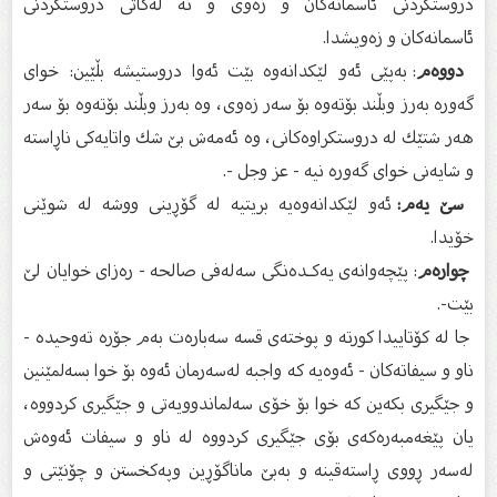
دروستكردنى ئاسمانەكان و زەوى و نە لەكاتى دروستكردنى
ئاسمانەكان و زەویشدا.
دووەم
: بەپێى ئەو لێكدانەوە بێت ئەوا دروستیشە بڵێین: خواى
گەورە بەرز وبڵند بۆتەوە بۆ سەر زەوى، وە بەرز وبڵند بۆتەوە بۆ سەر
هەر شتێك لە دروستكراوەكانى، وە ئەمەش بێ شك واتایەكى ناڕاستە
و شایەنى خواى گەورە نیە - عز وجل -.
سێ یەم:
ئەو لێكدانەوەیە بریتیە لە گۆڕینى ووشە لە شوێنى
خۆیدا.
چوارەم
: پێچەوانەى یەكـدەنگى سەلەفى صالحە - رەزاى خوایان لێ
بێت-.
جا لە كۆتاییدا كورتە و پوختەى قسە سەبارەت بەم جۆرە تەوحیدە -
ناو و سیفاتەكان - ئەوەیە كە واجبە لەسەرمان ئەوە بۆ خوا بسەلمێنین
و جێگیرى بكەین كە خوا بۆ خۆى سەلماندوویەتى و جێگیرى كردووە،
یان پێغەمبەرەكەى بۆى جێگیرى كردووە لە ناو و سیفات ئەوەش
لەسەر ڕووى ڕاستەقینە و بەبێ ماناگۆڕین وپەكخستن و چۆنێتى و