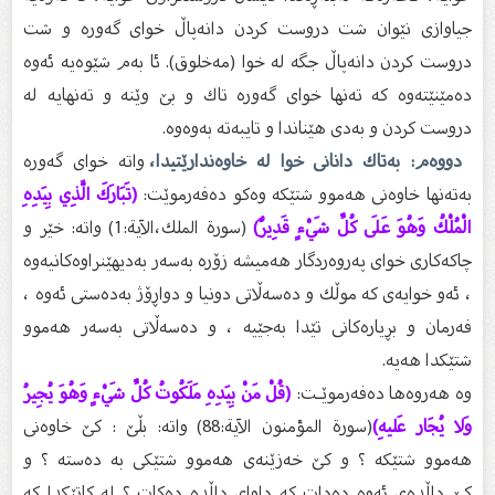
جیاوازى نێوان شت دروست كردن دانەپاڵ خواى گەورە و شت
دروست كردن دانەپاڵ جگە لە خوا (مەخلوق). ئا بەم شێوەیە ئەوە
دەمێنێتەوە كە تەنها خواى گەورە تاك و بێ وێنە و تەنهایە لە
دروست كردن و بەدى هێناندا و تایبەتە بەوەوە.
دووەم: بەتاك دانانى خوا لە خاوەندارێتیدا،
واتە خواى گەورە
بەتەنها خاوەنى هەموو شتێكە وەكو دەفەرموێت:
(تَبَارَكَ الَّذِي بِيَدِهِ
الْمُلْكُ وَهُوَ عَلَى كُلِّ شَيْءٍ قَدِيرٌ)
(سورة الملك،الآية:1) واتە: خێر و
چاكەكارى خواى پەروەردگار هەمیشە زۆرە بەسەر بەدیهێنراوەكانیەوە
، ئەو خوایەى كە موڵك و دەسەڵاتى دونیا و دواڕۆژ بەدەستى ئەوە ،
فەرمان و بڕیارەكانى تێدا بەجێیە ، و دەسەڵاتى بەسەر هەموو
شتێكدا هەیە.
وە هەروەها دەفەرموێـت:
(قُلْ مَنْ بِيَدِهِ مَلَكُوتُ كُلِّ شَيْءٍ وَهُوَ يُجِيرُ
وَلا يُجَار عَليهِ)
(سورة المؤمنون الآية:88) واتە: بڵێ : كێ خاوەنى
هەموو شتێكە ؟ و كێ خەزێنەى هەموو شتێكى بە دەستە ؟ و
كێ داڵدەى ئەوە دەدات كە داواى داڵدە دەكات ؟ لە كاتێكدا كە