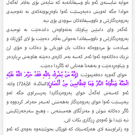
خوایە شایستەى ئەو ناو وسیفاتانەیە كە شایەنن بۆى بەڵام لەگەڵ
خوادا جگە لەویش دەپەرستێت ئەوا باوەڕبوونەكەى بە تەوحیدى
پەروەردگارێتى و ناووسیفاتەكان سوودى بۆى نیە.
ئەگەر واى دابنێین پیاوێك بەتەواوەتى داندەنێت بە توحیدى
پەروەردگارێتى و ناووسیفاتدا بەجوانى بەڵام دەچێت بۆ لاى گۆڕێك و
عیبادەت بۆ مردووەكە دەكات یان قوربانى بۆ دەكات و خۆى لێ
نزیك دەكاتەوە ئەوا ئەم كەسە بەم كارەى دەبێتە هاوبەش بڕیاردەر
و بێباوەڕدەبێت و بەهەتا هەتایی لە ئاگردا دەبێت.
خواى گەورە دەفەرموێت:
(إِنَّهُ مَنْ يُشْرِكْ بِاللَّهِ فَقَدْ حَرَّمَ اللَّهُ عَلَيْهِ
الْجَنَّةَ وَمَأْوَاهُ النَّارُ وَمَا لِلظَّالِمِينَ مِنْ أَنْصَارٍ)
(المائدة: الآية72) واتە:
ئەو كەسەش لەگەڵ خواى پەروەردگاردا پەرستراوى جگە لەو
بپەرستێت ئەوا خواى پەروەردگار بەهەشتى لەسەر حەرام كردووە و
ئاگر دەكاتە شوێن و مەنزڵگاى هەمیشەیی ، وهیچ سەرخەرێكیشى
نیە تێیدا بۆ ئەوەى ڕزگارى بكات لێى.
وە زانراویشە لاى هەركەسێك كە قورئان بخوێنێتەوە بەوەى كە ئەو