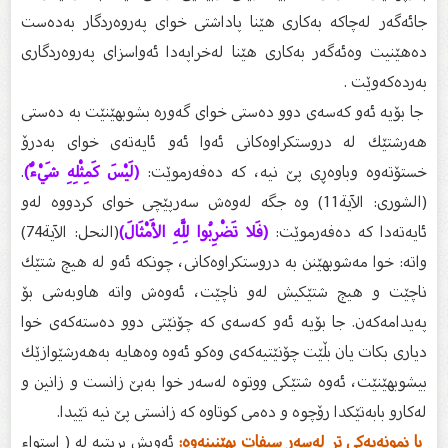
جائەگەر لەچاكە بەكارى هێنا پاداشتى خواى پەروەردگار بەدەست
دەهێنیت وەئەگەر بەكارى هێنا لەخراپەدا ئەواسزاى پەروەردگارى
بەردەكەوێت .
جا بۆیە ئەو كەسەى دوو دەستى خواى گەورە بشوبهێنێت بە دەستى
هەرشتێك لە دروستكراوەكانى ئەوا ئەو ئایەتەى خواى بەدرۆ
خستۆتەوە وباوەڕى پێ نیە، كە دەفەرموێت:
(لَيْسَ كَمِثْلِهِ شَيْءٌ)
.
(الشورى: الآية11) وە جگە لەوەش سەرپێچى خواى كردووە لەو
ئایەتەدا كە دەفەرموێت:
(فَلا تَضْرِبُوا لِلَّهِ الأَمْثَالَ)
(النحل: الآية74)
واتە: خوا مەشوبهێنن بە دروستكراوەكانى، چونكە ئەو لە هیچ شتێك
ناچێت و هیچ شتێكیش لەو ناچێت، ئەوەش واتە هاوبەشى بۆ
پەیدامەكەن. جا بۆیە ئەو كەسەى كە چۆنێتی دوو دەستەكەى خوا
دیارى بكات یان بڵێت چۆنێتیەكەى وەكو ئەوە وەهایە بەهەرشێوازێك
بیشوبهێنێت، ئەوە شتێكى ووتوە لەسەر خوا بەبێ زانست و زانین و
لەكارو بابەتێكدا رۆچوە و دەمى كوتاوە كە زانستى پێ نیە تێیدا.
با نمونەیەكى تر لەسەر سیفات بهێنینەوە:
ئەویش بریتیە لە ( استواء