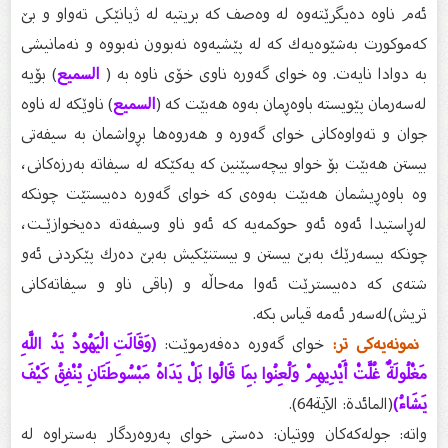
ئەم ناوە دەیگرێتەوە لە وەصف كە بریتیە لە ژیانێكى تەواو و بێ
كەموكورت بەشێوەیەك كە لە پێشیەوە نەبوون نەبووە و نەمانیشی
بە دوادا نایەت. وە خواى گەورە ناوى خۆى ناوە بە (
السمیع
) بۆیە
لەسەرمان پێویستە باوەڕمان بەوە هەبێت كە (
السمیع
) ناوێكە لە ناوە
جوان و تەواوەكانى خواى گەورە و هەروەها بڕواشمان بە سیفەتى
بیستن هەبێت بۆ خواو بیچەسپێنین كە یەكێكە لە سیفاتە بەرزەكانى،
وە باوەڕیشمان هەبێت بەوەى كە خواى گەورە دەبیستێت چونكە
لەڕاستیدا ئەوە ئەو حوكمەیە كە ئەو ناو وسیفەتە دەیخوازێـت،
چونكە بیسەرێك بەبێ بیستن و بیستنێكیش بەبێ دەرك پێكردنى ئەو
شتەى كە دەبیسترێت ئەوا مەحاڵە و (باقی ناو و سیفاتەكانى
تریش)لەسەر ئەمە قیاس بكە.
نمونەیەكى تر:
خواى گەورە دەفەرموێت:
(وَقَالَتِ الْيَهُودُ يَدُ اللَّهِ
مَغْلُولَةٌ غُلَّتْ أَيْدِيهِمْ وَلُعِنُوا بِمَا قَالُوا بَلْ يَدَاهُ مَبْسُوطَتَانِ يُنْفِقُ كَيْفَ
يَشَاءُ)
(المائدة: الآية64).
واتە: جولەكەكان ووتیان: دەستى خواى پەروەردگار بەستراوە لە