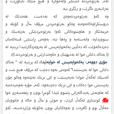
ئەم بەرێوەبردنە گشتگیر ولەخۆگرە و هیچ شتێك نایگۆڕێت و
بەرانبەرى ناگرێت و رێگرى نیە.
وە ئەو بەرێوەبردنەوەى كە بەدەست هەندێك لە
دروستكراوەكانەوەیە وەكو بەرێوەبردنى مرۆڤ ماڵ و كۆیلە و
خزمەتكار و هاوشێوەكانى ئەوا بەرێوەبردنێكى بەرتەسك و
سنووردارە، وابەستەیە و ڕەها نیە، بەوەش ڕاستێتى قسەكەمان
دەردەكەوێت كە دەڵێین یەكخواپەرستى لە پەروەردگارێتیدا بریتیە لە
(( بەتاك دانانى خوا لە بەدیهێنان و خاوەندارێتى و بەرێوەبردندا)).
جۆرى دووەم: یەكخواپەرستى لە خوایەتیدا،
كە بریتیە لە: " بەتاك
دانانى خوا لە پەرستشدا" ئەوەش بەوە دەبێت كە مرۆڤ هیچ شت و
كەسێك لەگەڵ خوادا نەپەرستێت و لێى نزیك نەبێتەوە وەكو چۆن
پەرستشى خوا دەكات و لێى نزیك دەبێـتەوە، ئەم جۆرە تەوحیدەشە
كە هاوبەش پەیداكەرانى پێشوو تێیدا گومڕا بوون و پێغەمبەرى خوا
ﷺ
كوشتارى لەگەڵ كردن، و خوێن و ماڵ و خاك و خانوویان
حەڵاڵ بوو و ئافرەت و نەوەكانیان بوون بەكۆیلە وژێردەستە، ئەو