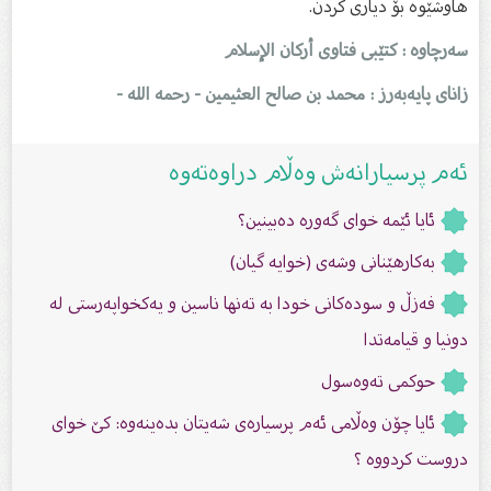
هاوشێوە بۆ دیارى كردن.
سەرچاوە : کتێبی فتاوى أرکان الإسلام
زاناى پایەبەرز : محمد بن صالح العثیمین - رحمه الله -
ئەم پرسیارانەش وەڵام دراوەتەوە
ئایا ئێمە خوای گەورە دەبینین؟
بەکارهێنانى وشەى (خوایە گیان)
فەزڵ و سودەكانی خودا بە تەنها ناسین و یەکخواپەرستى لە
دونیا و قیامەتدا
حوكمى تەوەسول
ئایا چۆن وەڵامی ئەم پرسیارەی شەیتان بدەینەوە: كێ‌ خوای
دروست كردووە ؟‏