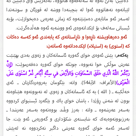
دەڵێین: بەڵێ ئەوە لە سەلەفەوە هاتووە، ئەگەریش واى دابنێین كە
لێیانەوە نەهاتووە ئەوا لە بنچینەدا ووشە لە قورئان و سوننەتدا
لەسەر ئەو مانایەى دەمێنێتەوە كە زمانى عەرەبی دەیخوازێت، بۆیە
ئیسباتى سەلەف بۆ لێكدانەوەى ئەو ووشەیە ئەوە هەڵدەگرێت.
ئەو دەرهاویشتە ناڕەوا و ناڕاستانەى كە پابەندى ئەو كەسە دەكات
كە (استوى) بە (استیلاء) لێكدەداتەوە ئەمانەن:
یەكەم:
پێش ئەوەى خواى گەورە ئاسمانەكان و زەوى بەدی بهێنێت
عەرش موڵكى خوا نەبووە، چونكە خواى گەورە دەفەرموێت:
(إِنَّ
رَبَّكُمُ اللَّهُ الَّذِي خَلَقَ السَّمَاوَاتِ وَالأَرْضَ فِي سِتَّةِ أَيَّامٍ ثُمَّ اسْتَوَى عَلَى
الْعَرْش)
(الأعراف: الآية54). واتە: بێگومان پەروەردگارتان ـ ئەى
خەڵكینە ـ ( الله ) یە كە ئاسمانەكان و زەوى لە نەبوونەوە هێناوەتە
بوون لە شەش ڕۆژدا ، پاشان خواى پاك و بێگەرد ئیستیواى كردووە
بەسەر عەرشەوە ـ واتە : بەرز وبڵند بووەتەوە بەسەر عەرشدا ـ
بەرزبوونەوەیەك كە شایستەى شكۆدارى و گەورەیى ئەو بێت. جا
لەسەر ئەمە خواى گەورە عەرشى داگیر نەكردووە نە لەپێش