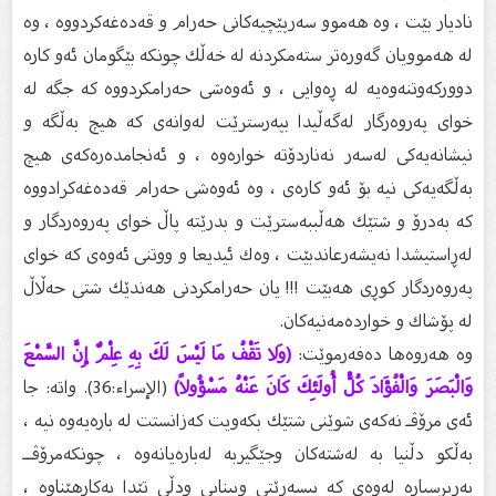
نادیار بێت ، وە هەموو سەرپێچیەكانى حەرام و قەدەغەكردووە ، وە
لە هەموویان گەورەتر ستەمكردنە لە خەڵك چونكە بێگومان ئەو كارە
دووركەوتنەوەیە لە ڕەوایى ، و ئەوەشى حەرامكردووە كە جگە لە
خواى پەروەرگار لەگەڵیدا بپەرسترێت لەوانەى كە هیچ بەڵگە و
نیشانەیەكى لەسەر نەناردۆتە خوارەوە ، و ئەنجامدەرەكەى هیچ
بەڵگەیەكى نیە بۆ ئەو كارەى ، وە ئەوەشى حەرام قەدەغەكرادووە
كە بەدرۆ و شتێك هەڵببەسترێت و بدرێتە پاڵ خواى پەروەردگار و
لەڕاستیشدا نەیشەرعاندبێت ، وەك ئیدیعا و ووتنى ئەوەى كە خواى
پەروەردگار كوڕى هەبێت !!! یان حەرامكردنى هەندێك شتى حەڵاڵ
لە پۆشاك و خواردەمەنیەكان.
وە هەروەها دەفەرموێت:
(وَلا تَقْفُ مَا لَيْسَ لَكَ بِهِ عِلْمٌ إِنَّ السَّمْعَ
وَالْبَصَرَ وَالْفُؤَادَ كُلُّ أُولَئِكَ كَانَ عَنْهُ مَسْؤُولاً)
(الإسراء:36). واتە: جا
ئەى مرۆڤـ نەكەى شوێنى شتێك بكەویت كەزانستت لە بارەیەوە نیە ،
بەڵكو دڵنیا بە لەشتەكان وجێگیربە لەبارەیانەوە ، چونكەمرۆڤــ
بەرپرسیارە لەوەى كە بیسەرێتى وبینایى ودڵى تێدا بەكارهێناوە ،