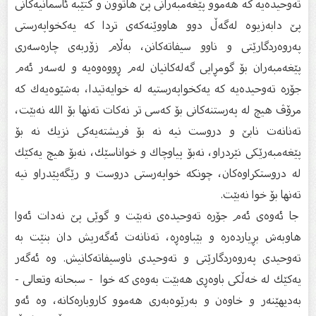
تەوحیدەیە كە هەموو پێغەمبەرانى پێ هاتوون و كتێبە ئاسمانیەكانى
پێ دابەزیوە لەگەڵ دوو هاووێنەكەى تردا كە یەكخواپەرستى
پەروەردگارێتى و ناوو سیفاتەكانن، بەڵام زۆربەى چارەسەرى
پێغەمبەران بۆ گومڕایی گەلەكانیان لەم ڕووەوەیە و لەسەر ئەم
جۆرە تەوحیدەیە كە یەكخواپەرستیە لە خوایەتیدا، بەشێوەیەك كە
مرۆڤ هیچ لە پەرستنەكانى بۆ كەسی تر نەكات تەنها بۆ الله نەبێت،
تەنانەت نابێ و دروست نیە نە بۆ فریشتەیەكى نزیك نە بۆ
پێغەمبەرێكى نێردراو، نەبۆ پیاوچاك و خواناسێك، نەبۆ هیچ یەكێك
لە دروستكراوەكان، چونكە خواپەرستى دروست و رێگەپێدراو نیە
تەنها بۆ خوا نەبێت.
جا ئەوەى ئەم جۆرە تەوحیدەى نەبێت و گوێى پێ نەدات ئەوا
هاوبەش بڕیاردەرە و بێباوەڕە، تەنانەت ئەگەریش دان بنێت بە
تەوحیدى پەروەردگارێتى و تەوحیدى ناوسیفاتەكانیش. وە ئەگەر
یەكێك لە خەڵكى باوەڕى هەبێت بەوەى كە خوا - سبحانە وتعالى -
بەدیهێنەر و خاوەن و بەرێوەبەرى هەموو كاروبارەكانە، وە ئەو