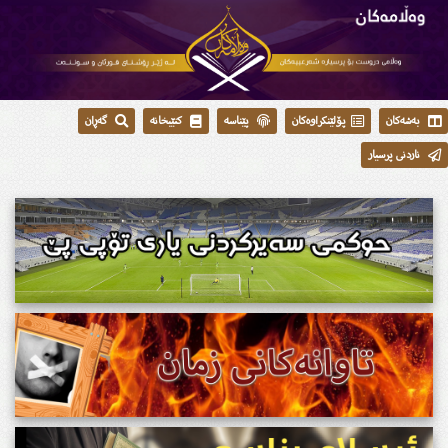
بەشەکان
پۆلێنکراوەکان
پێناسە
کتێبخانە
گەڕان
ناردنی پرسیار