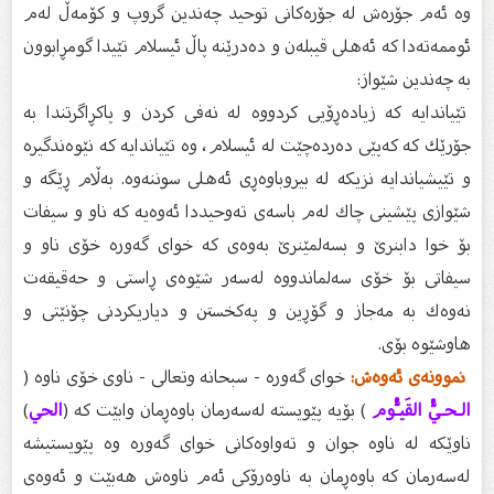
وە ئەم جۆرەش لە جۆرەكانى توحید چەندین گروپ و كۆمەڵ لەم
ئوممەتەدا كە ئەهلى قیبلەن و دەدرێنە پاڵ ئیسلام تێیدا گومڕابوون
بە چەندین شێواز:
تێیاندایە كە زیادەڕۆیی كردووە لە نەفی كردن و پاكڕاگرتندا بە
جۆرێك كە كەپێى دەردەچێت لە ئیسلام، وە تێیاندایە كە نێوەندگیرە
و تێیشیاندایە نزیكە لە بیروباوەڕى ئەهلى سوننەوە. بەڵام ڕێگە و
شێوازى پێشینى چاك لەم باسەى تەوحیددا ئەوەیە كە ناو و سیفات
بۆ خوا دابنرێ و بسەلمێنرێ بەوەى كە خواى گەورە خۆى ناو و
سیفاتى بۆ خۆى سەلماندووە لەسەر شێوەى ڕاستى و حەقیقەت
نەوەك بە مەجاز و گۆڕین و پەكخستن و دیاریكردنى چۆنێتى و
هاوشێوە بۆى.
نموونەى ئەوەش:
خواى گەورە - سبحانە وتعالى - ناوى خۆى ناوە (
الـحـيُّ القَيـُّوم
) بۆیە پێویستە لەسەرمان باوەڕمان وابێت كە (
الحي
)
ناوێكە لە ناوە جوان و تەواوەكانى خواى گەورە وە پێویستیشە
لەسەرمان كە باوەڕمان بە ناوەرۆكى ئەم ناوەش هەبێت و ئەوەى