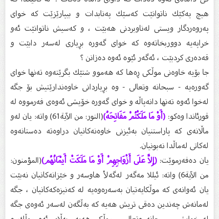
هیچ یەكێك ناتوانێت كەسێك پەنابدات و بیپارێزێت كە خواى
پەروەردگار ویستى لەناوبردنى هەبێت ، و كەسیش ناتوانێت ئەو
خراپەیە دووربخاتەوە كە خواى گەورە بڕیارى لەسەر دابێت و
قەدەری كردبێت ، ئەگەر ئێوە ئەوە دەزانن ؟
جا بۆیە خاوەنى موڵكى ڕەها كە هەموو شتێك بگرێتەوە تەنها خواى
گەورەیە - سبحانە وتعالى - وە بڕیاردانى خاوەندارێتیش بۆ جگە
لەخوا ئەوە تەنها دانەپاڵە و خواى گەورە خۆیشی ئەوەى فەرمووە لە
قورئاندا وەكو:
(أَوْ مَا مَلَكْتُمْ مَفَاتِحَهُ)
(النور: من الآية61) واتە: یان لەو
ماڵانەى كە پاراستنیان بەئیزنى خاوەنەكانیان دراوەتە دەستانەوە
لەكاتى لەماڵدا نەبونیان.
یان دەفەرموێت:
(إِلاَّ عَلَى أَزْوَاجِهِمْ أَوْ مَا مَلَكَتْ أَيْمَانُهُم)
(المؤمنون:
من الآية6) واتە: ئیللا مەگەر لەگەلأ هاوسەر و خێزانەكانیان نەبێت
یان ئەوانەى كە موڵكایەتیان بەسەرەوەیە لە كەنیزەكەكانیان ، جگە
لەمانەش چەندین دەقى تریش هەیە كە بەڵگەن لەسەر ئەوەى جگە
لە خوایش - سبحانە وتعالى - موڵكى هەیە، بەڵام ئەو موڵك و