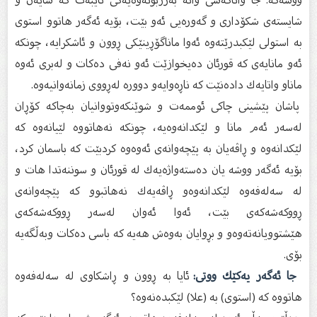
شایستەى شكۆدارى و گەورەیی ئەو بێت، بۆیە ئەگەر هاتوو استوى
بە استولی لێكبدرێتەوە ئەوا ماناگۆڕینێكى ڕوون و ئاشكرایە، چونكە
ئەو مانایەى كە قورئان دەیخوازێت ئەو نەفى دەكات و لەبرى ئەوە
ماناو واتایەك دادەنێت كە ناڕەوایەو دوورە لەڕووى زمانەوانیەوە.
پاشان پێشینى چاكى ئوممەت و شوێنكەوتووانیان بەچاكە كۆڕان
لەسەر ئەم مانا و لێكدانەوەیە، چونكە نەهاتووە لێیانەوە كە
لێكدانەوە و ڕاڤەیان بە پێچەوانەى ئەوەوە كردبێت كە باسمان كرد،
بۆیە ئەگەر ووشە یان دەستەواژەیەك لە قورئان و سوننەتدا هات و
لە سەلەفەوە لێكدانەوەو ڕاڤەیەك نەهاتبوو كە پێچەوانەى
ڕووكەشەكەى بێت، ئەوا ئەوان لەسەر ڕووكەشەكەى
هێشتوویانەتەوەو و بڕوایان بەوەش هەیە كە باسى دەكات وبەڵگەیە
بۆى.
جا ئەگەر یەكێك ووتى:
ئایا بە ڕوون و ڕاشكاوى لە سەلەفەوە
هاتووە كە (استوى) بە (علا) لێكبدەنەوە؟