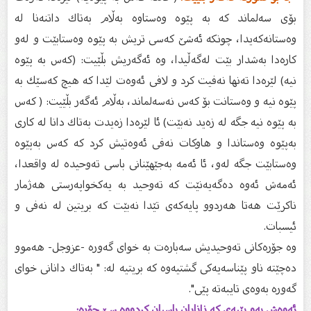
بۆى سەلماند كە بە پێوە وەستاوە بەڵام بەتاك داتنەنا لە
وەستانەكەیدا، چونكە ئەشێ كەسی تریش بە پێوە وەستابێت و لەو
كارەدا بەشدار بێت لەگەڵیدا، وە ئەگەریش بڵێیت: (كەس بە پێوە
نیە) لێرەدا تەنها نەفیت كرد و لافى ئەوەت لێدا كە هیچ كەسێك بە
پێوە نیە و وەستانت بۆ كەس نەسەلماند، بەڵام ئەگەر بڵێیت: ( كەس
بە پێوە نیە جگە لە زەید نەبێت) ئا لێرەدا زەیدت بەتاك دانا لە كارى
بەپێوە وەستاندا و هاوكات نەفی ئەوەتیش كرد كە كەس بەپێوە
وەستابێت جگە لەو، ئا ئەمە بەجێهێنانى باسی تەوحیدە لە واقعدا،
ئەمەش ئەوە دەگەیەنێت كە تەوحید بە یەكخواپەرستى هەژمار
ناكرێت هەتا هەردوو پایەكەى تێدا نەبێت كە بریتین لە نەفی و
ئیسبات.
وە جۆرەكانى تەوحیدیش سەبارەت بە خواى گەورە -عزوجل- هەموو
دەچێتە ناو پێناسەیەكى گشتیەوە كە بریتیە لە: " بەتاك دانانى خواى
گەورە بەوەى تایبەتە پێى".
ئەوەش بەو پێیەى كە زانایان باسیان كردووە سێ جۆرە: