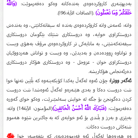
بەدیهێنەرى كاروكردەوەى بەندەكانە وەكو دەفەرموێت:
(وَاللَّهُ
خَلَقَكُمْ وَمَا تَعْمَلُونَ)
.(الصافات الآية:96ا).
واتە: ئەمەش واتە كاروكردەوەى بەندە لە سیفاتەكانێتى، وە بەندەش
دروستكراوى خوایە، وە دروستكارى شتێك بێگومان دروستكارى
سیفەتەكەشێتى، بە مانایەكى تر كاروكردەوەى مرۆڤ بەهۆى ویست
و تواناوە ڕوودەدەن و بەدیدێن، وە ویست و تواناش هەردووكیان
دروستكراوى خوان - عزوجل - وە دروستكارى هۆكار دروستكارى
دەرئەنجامى هۆكاریشە.
ئەگەر ووترا:
چۆن ئەوە لەگەڵ یەكدا كۆبكەینەوە كە بڵێین تەنها خوا
شت دروست دەكا و بەدى هێنەرەو لەگەڵ ئەوەشدا شت دروست
كردن دەگونجێ بۆ جگە لە خوایش بسەلمێنرێت، وەكو خواى گەورە
دەفەرموێت:
(فَتَبَارَكَ اللَّهُ أَحْسَنُ الْخَالِقِينَ)
(المؤمنون: الآية14) واتە:
بەپێزى و بەرز و بڵندى بۆ ئەو خوایەی كە بە چاكترین شێوە هەموو
شتەكانى دروست دەكات.
وە هەروەها لەگەڵ ئەو فەرموودەیەی كە پێغەمبەر خوا
ﷺ