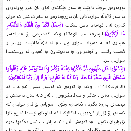
بوونەوەى مرۆڤ ناچێت بە سەر جێگاكەى خۆى یان بەرز بوونەوەى
بە سەر ئاژەڵە سواریەكانى یان بەرزبونەوەى بە سەر كەشتى كە خواى
گەورە لەم ئایەتەدا باسى دەكات:
(وَجَعَلَ لَكُمْ مِنَ الْفُلْكِ وَالأَنْعَامِ
مَا تَرْكَبُونَ)
(الزخرف: من الآية12) واتە: كەشتیشى بۆ فەراهەم
هێناون كە لە دەریادا سوارى ببن ، و لە ئاژەڵەكانیشدا ووشتر و
ئەسپ وئێستر و گوێدرێژی بۆ بەدیهێناون بۆ ئەوەى لە ووشكانیدا
سواریان ببن.
(لِتَسْتَوُوا عَلَى ظُهُورِهِ ثُمَّ تَذْكُرُوا نِعْمَةَ رَبِّكُمْ إِذَا اسْتَوَيْتُمْ عَلَيْهِ وَتَقُولُوا
سُبْحَانَ الَّذِي سَخَّرَ لَنَا هَذَا وَمَا كُنَّا لَهُ مُقْرِنِينَ وَإِنَّا إِلَى رَبِّنَا لَمُنْقَلِبُونَ)
.
(الزخرف14:13) . واتە: بۆ ئەوەى كە لەسەر پشتى ئەوانە ـ كە
سواریان دەبن ـ جێگیر و سەقامگیربوون ، ئەو كاتە یادى بەخشش و
نیعمەتى پەروەردگارتان بكەنەوە وبڵێن : سوپاس بۆ ئەو خوایەى كە
ئەمەى بۆ ژێربار كردووین، لەكاتێكدا كە لەتواناى ئێمەدا نەبوو ئاوا
ژێرباریان بكەین ، وە ئەوەش بڵێن : ئێمە پاش مردنمان دەگەڕێینەوە
بۆ لاى پەروەردگارمان. جا بۆیە بەرزبوونەوەى مرۆڤ بۆ سەر شتێك