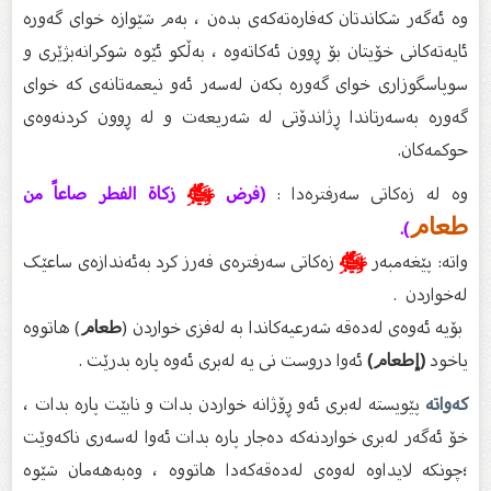
وه‌ ئه‌گه‌ر شكاندتان كه‌فاره‌ته‌كه‌ی بده‌ن ، به‌م شێوازه‌ خوای گه‌وره‌
ئایه‌ته‌كانی خۆیتان بۆ ڕوون ئه‌كاته‌وه‌ ، به‌ڵكو ئێوه‌ شوكرانه‌بژێری و
سوپاسگوزاری خوای گه‌وره‌ بكه‌ن له‌سه‌ر ئه‌و نیعمه‌تانه‌ی كه‌ خوای
گه‌وره‌ به‌سه‌رتاندا ڕژاندۆتی له‌ شه‌ریعه‌ت و له‌ ڕوون كردنه‌وه‌ی
حوكمه‌كان.
وە لە زەکاتی سەرفترەدا :
(فرض
ﷺ
زكاة الفطر صاعاً من
طعام
).
واتە: پێغەمبەر
ﷺ
زەکاتی سەرفترەی فەرز کرد بەئەندازەی ساعێک
لەخواردن .
بۆیە ئەوەی لەدەقە شەرعیەکاندا بە لەفزی خواردن (
طعام
) هاتووە
یاخود
(إطعام)
ئەوا دروست نی یە لەبری ئەوە پارە بدرێت .
کەواتە
پێویستە لەبری ئەو ڕۆژانە خواردن بدات و نابێت پارە بدات ،
خۆ ئەگەر لەبری خواردنەکە دەجار پارە بدات ئەوا لەسەری ناکەوێت
؛چونکە لایداوە لەوەی لەدەقەکەدا هاتووە ، وەبەهەمان شێوە