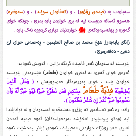
سەبارەت بە (
فیدەى ڕۆژوو
) ، و (
کەفارەتى سوێند
) ، و (
سەرفترە
)
هەموو ئەمانە دروست نیە لە برى خواردن پارە بدرێ ، چونکە خواى
گەورە و پێغەمبەرەکەى
ﷺ
خواردنیان دیارى کردووە نەک پارە .
زانای پایەبەرز شێخ محمد بن صالح العثیمین - ڕەحمەتى خواى لێ
دەبێ - دەفەرموێ :
پێویستە لە سەرمان ئەم قاعیدە گرنگە بزانین ، ئەویش ئەوەیە:
ئەوەی خواى گەورە بە لەفزی خواردن
(طعام)
هێناویەتی پێویستە
خواردن بێت ، خوای پەروەردگار فەرموویەتی :
( وَعَلَى ٱلَّذِينَ
فِدْيَةٌ طَعَامُ
يُطِيقُونَهُ
مِسْكِينٍ فَمَن تَطَوَّعَ خَيْرًا فَهُوَ خَيْرٌ لَّهُ وَأَن
تَصُومُواْ خَيْرٌ لَّكُمْ إِن كُنتُمْ تَعْلَمُونَ ) .
واتە: ‌وه‌ ئه‌و كه‌سانه‌ی كه‌ ڕۆژوو مه‌شه‌قه‌یه‌ له‌سه‌ریان و له‌ توانایاندا
نیه (وه‌كو پیره‌مێردو نه‌خۆشه‌ به‌رده‌وامه‌كان) ئه‌وه‌ فیدیه‌ ئه‌ده‌ن
له‌بری هه‌ر ڕۆژێك خواردنی فه‌قیرێك، ئه‌وه‌ی زیاتر ببه‌خشێت ئه‌وه‌