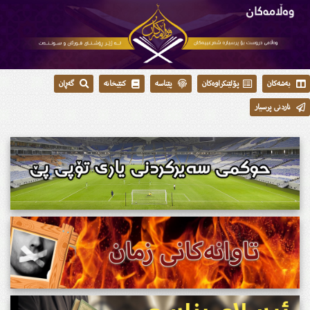
بەشەکان
پۆلێنکراوەکان
پێناسە
کتێبخانە
گەڕان
ناردنی پرسیار