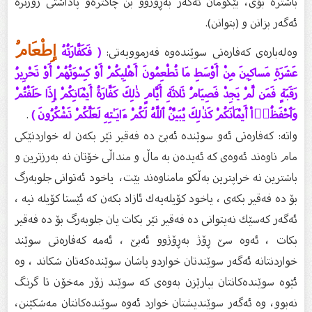
باشتره‌ بۆی، بێگومان ئه‌گه‌ر به‌ڕۆژوو بن چاكتره‌و پاداشتی زۆرتره‌
ئه‌گه‌ر بزانن و (بتوانن).
إِطْعَامُ
وەلەبارەی کەفارەتی سوێندەوە فەرموویەتی:
( فَكَفَّارَتُهُ
عَشَرَةِ مَساكِينَ مِنْ أَوْسَطِ مَا تُطْعِمُونَ أَهْلِيكُمْ أَوْ كِسْوَتُهُمْ أَوْ تَحْرِيرُ
رَقَبَةٍ فَمَن لَّمْ يَجِدْ فَصِيَامُ ثَلاثَةِ أَيَّامٍ ذٰلِكَ كَفَّارَةُ أَيْمَانِكُمْ إِذَا حَلَفْتُمْ
وَٱحْفَظُوۤاْ أَيْمَاٰنَكُمْ كَذٰلِكَ يُبَيِّنُ ٱللَّهُ لَكُمْ ءَايَـٰتِهِ لَعَلَّكُمْ تَشْكُرُونَ )
.
واتە: كه‌فاره‌تی ئه‌و سوێنده‌ ئه‌بێ ده‌ فه‌قیر تێر بكه‌ن له‌ خواردنێكی
مام ناوه‌ند ئه‌وه‌ی كه‌ ئه‌یده‌ن به‌ ماڵ و منداڵی خۆتان نه‌ به‌رزترین و
باشترین نه‌ خراپترین به‌ڵكو مامناوه‌ند بێت، یاخود ئه‌توانی جلوبه‌رگ
بۆ ده‌ فه‌قیر بكه‌ی ، یاخود كۆیله‌یه‌ك ئازاد بكه‌ن كه‌ ئێستا كۆیله‌ نیه‌ ،
ئه‌گه‌ر كه‌سێك نه‌یتوانی ده‌ فه‌قیر تێر بكات یان جلوبه‌رگ بۆ ده‌ فه‌قیر
بكات ، ئه‌وه‌ سێ ڕۆژ به‌ڕۆژوو ئه‌بێ ، ئه‌مه‌ كه‌فاره‌تی سوێند
خواردنتانه‌ ئه‌گه‌ر سوێندتان خواردو پاشان سوێنده‌كه‌تان شكاند ، وه‌
ئێوه‌ سوێنده‌كانتان بپارێزن به‌وه‌ی كه‌ سوێند زۆر مه‌خۆن تا گرنگ
نه‌بوو، وه‌ ئه‌گه‌ر سوێندیشتان خوارد ئه‌وه‌ سوێنده‌كانتان مه‌شكێنن،