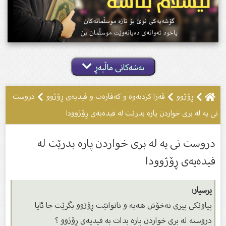
بەشەکانی ماڵپەڕ
ڕۆژوو
قەزا کردنەوە و کەفارەت و فیدیەى ڕۆژوو
دروست
نی یە لە بری خواردن پارە بدرێت لە فیدەیەی ڕۆژوودا
دروست نی یە لە بری خواردن پارە بدرێت لە
فیدەیەی ڕۆژوودا
پرسیار:
پیاوێکی پیری نەخۆش هەیە و ناتوانێت ڕۆژوو بگرێت جا ئایا
دروسته لە بری خواردن پارە بدات بە فیدیەى ڕۆژوو ؟