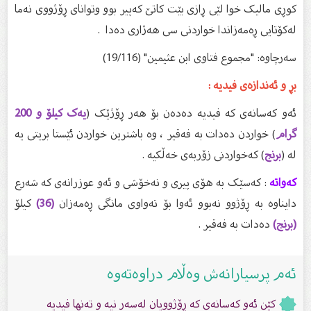
کوڕی مالیک خوا لێی ڕازی بێت کاتێ کەپیر بوو وتوانای ڕۆژووی نەما
لەکۆتایی ڕەمەزاندا خواردنی سی هەژاری دەدا .
سەرچاوە: "مجموع فتاوى ابن عثيمين" (19/116)
بڕ و ئەندازەى فیدیە :
ئەو کەسانەى کە فیدیە دەدەن بۆ هەر ڕۆژێک (
یەک کیلۆ و 200
گرام
) خواردن دەدات بە فەقیر ، وە باشترین خواردن ئێستا بریتی یە
لە (
برنج
) کەخواردنى زۆربەى خەڵکیە .
کەواتە
: کەسێک بە هۆى پیری و نەخۆشی و ئەو عوزرانەى کە شەرع
دایناوە بە ڕۆژوو نەبوو ئەوا بۆ تەواوى مانگى ڕەمەزان
(36)
کیلۆ
(برنج)
دەدات بە فەقیر .
ئەم پرسیارانەش وەڵام دراوەتەوە
کێن ئەو کەسانەى کە ڕۆژوویان لەسەر نیە و تەنها فیدیە