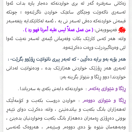
زەکاتی سەرفترە گەر لە بری خواردنەکە دەجار پارە بدات ئەوا
لەسەری ناکەوێت وجێگای ساعێک خواردن ناگرێتەوە ؛ چونکە
قیمەتی خواردنەکە دەقی لەسەر نی یە ، ئەمە لەکاتێکدایە پێغەمبەر
ﷺ
فەرموویەتی:
( من عمل عملاً ليس عليه أمرنا فهو رد ) .
واتە: هەر کەس کارێک بکات وفەرمانی ئێمەی لەسەر نەبێت ئەوا
لێی وەرناگیردرێت وڕەت دەکرێتەوە.
هەر بۆیە بەو برایە دەڵێین - کە لەبەر پیری ناتوانێت ڕۆژوو بگرێت- :
لەبەری هەر ڕۆژێک خواردنی هەژارێک بدە ، ودەتوانێت لەدانی
خواردندا دوو ڕێگا و شێواز بگریتە بەر:
ڕێگا و شێوازی یەکەم
: خواردنەکە دابەش بکەی بە سەریاندا .
ڕێگا و شێوازی دووەم
: خواردن دروست بکەیت و کۆمەڵێک
لەهەژاران بانگ بکەیت و بیاندەتیتێ ، واتە: دەکرێت دوای تێپەڕ
بوونی دەڕۆژی ڕەمەزان دەهەژار بانگ بکەیت وخواردنیان بدەیتێ ،
وەبەهەمان شێوە بۆ دەی دووەم وسێیەم ، هەروەک ئەنەسی