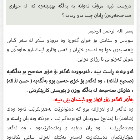
دروست نییە مرۆڤ ئەوانە بە بەڵگە بهێنێتەوە كە لە خواری
صەحیحەوەن) ڕاتان چییە بەو وتەیە ؟
بسم الله الرحمن الرحیم
سوپاس و ستایش بۆ خواى گەورە وە درودو سڵاو لە سەر گیانى
پێغەمبەرى خوا وە لەسەر خێزان و كەس وكارى ئیماندارو هاوەڵان و
شوێن كەوتوانى تا رۆژى دوایى.
ئەو وتەیە ڕاست نییە ، فەرموودە ئەگەر بۆ خۆی صەحیح بو بەڵگەیە
(صحيح لذاته) ، وە ئەگەر بۆ خۆی حەسن بوو بەڵگەیە ( حسن لذاته)
، هاوتای صەحیحە لە بەڵگە بوون و پێویستی كارپێكردنی .
بەڵام ئەگەر زۆر لاواز بوو ئیشمان پێی نییە .
وە ئەگەر لەو لاوازانە بوو كە دەتوانرێت بەهێزبكرێت ئەوە وەك
(شاهد) یا (متابع) سوودیان لێوەردەگیرێت ، چونكە وتە یان ڕاستە و
وەردەگیرێت ، وە یان درۆیە و ڕەتدەكرێتەوە ، وە ئەگەر
هۆكارێكمان دەستكەوت لەسەر یەكێك لەوانە ساغی بكاتەوە