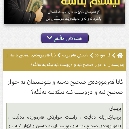
بەشەکانی ماڵپەڕ
فەرموودە
زانستى فەرمودە
ئایا فەرموودەی صحیح بەسە و
پێویستمان بە خوار صحیح نیە و دروست نیە بیکەینە بەڵگە؟
ئایا فەرموودەی صحیح بەسە و پێویستمان بە خوار
صحیح نیە و دروست نیە بیکەینە بەڵگە؟
پرسیار:
پرسیاركەرێك دەڵێت : زانست خوازێكی فەرموودە دەڵێت :
(فەرموودەی صحیح بەسە و پێویستمان بە حەسن و لاواز نییە ، و