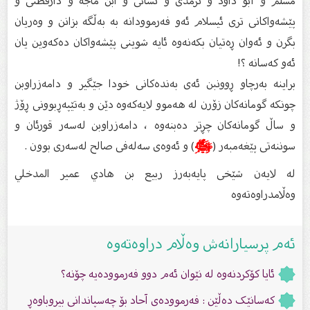
مسلم و أبو داود و ترمذى و نسائى و ابن ماجة و دارقطنى و
پێشەواكانی تری ئیسلام ئەو فەرموودانە بە بەڵگە بزانن و وەریان
بگرن و ئەوان ڕەتیان بكەنەوە ئایە شوینی پێشەواكان دەكەوین یان
ئەو كەسانە ؟!
براینە بەرچاو ڕوونبن ئەی بەندەكانی خودا جێگیر و دامەزراوبن
چونكە گومانەكان زۆرن لە هەموو لایەكەوە دێن و بەتێپەڕبوونی ڕۆژ
و ساڵ گومانەكان چڕتر دەبنەوە ، دامەزراوبن لەسەر قورئان و
سوننەتی پێغەمبەر (
ﷺ
) و ئەوەی سەلەفی صالح لەسەری بوون .
لە لایەن شێخی پایەبەرز ربيع بن هادي عمير المدخلي
وەڵامدراوەتەوە
ئەم پرسیارانەش وەڵام دراوەتەوە
ئایا كۆكردنەوە لە نێوان ئەم دوو فەرموودەیە چۆنە؟
کەسانێک دەڵێن : فەرموودەی آحاد بۆ چەسپاندانی بیروباوەڕ