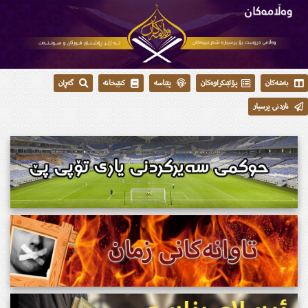
بەشەکان
پۆلێنکراوەکان
پێناسە
کتێبخانە
گەڕان
ناردنی پرسیار