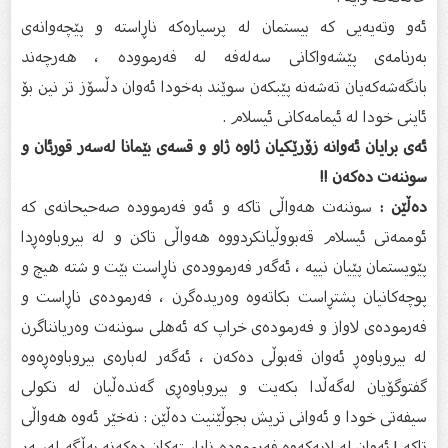
ئەو وتەیەیی كە بیستمان لە پرسیارەكە ناڕاستە و پێچەوانەی
بەرنامەی پێشەواكانی سەلەفە لە فەرموودە ، هەرچەند
بانگەشەكەیان تەشەنە پێبكەن سوێند بەخودا ئەوان دڵسۆز تر نین بۆ
ئاینی خودا لە ئیمامەكانی ئیسلام .
ئەی برایان ئەوانە زۆرێكیان ژاوە ژاو و قسەی بێمانا لەسەر قورئان و
سوننەت دەكەن !!
دەڵێن :
سوننەت هەواڵی تاكە و ئەو فەرموودە صەحیحانەی كە
ئوممەتی ئیسلام قەبووڵیانكردووە هەواڵی تاكن و لە بیروباوەڕدا
پێویستمان پێیان نییە ، ئەگەر فەرموودەی ناڕاست بێت و شتە هیچ و
پوچەكانیان پشتڕاست بكاتەوە وەریدەگرن ، فەرمودەی ناڕاست و
فەرمودەی لاواز و فەرمودەی خراپ كە ئەهلی سوننەت وەریانناگرن
لە بیروباوەڕ ئەوان قەبوڵی دەكەن ، ئەگەر لەبارەی بیروباوەڕەوە
گفتوگۆیان لەگەڵدا بكەیت و بیروباوەڕی گەندەڵیان لە نكولی
سیفەتی خودا و ئەوانی تریش بجوڵێنیت دەڵێن : نەخێر ئەوە هەواڵی
تاكە ! ئەوان لە لایەكەوە فەرموودە ناڕاستەكان دەكەنە بەڵگە لەسەر