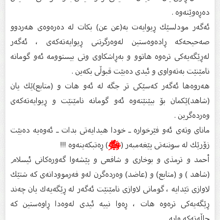
دەڕەوێتەوە .
ئەگەر مودلسێك ڕیوایەت بە(عن عن) بكات لە دەرەوەی هەردوو
صەحیحەكە ڕادەوەستین لەوەرگرتنی ڕیوایەتەكەی ، ئەگەر
لەڕێگەیەكی ترەوە هاتوو و بەڕاشكاوی وتی بیستوومە ئەو گومانە
نامێنێت بەتەواوی و ئیدی دەبێت قبوڵی بكەین .
هەروەها ئەگەر كەسێكی تر جگە لە ئەو هات و (متابع)ێك یان
(شاهد)ێكمان بۆ بیێنێتەوە ئەو گومانە نامێنێت و ڕیوایەتەكەی
وەردەگرین .
مانای وتەی ئەو فێرخوارە ـ خودا هیدایەتی بدات ـ ئەوەیە دەبێت
زۆرێك لە سوننەتی پێغەمبەر (
ﷺ
) ڕەتبكەینەوە !!!
أحمد و ترمذی و بوخاری و شافعی و پێشەوا گەورەكانی ئیسلام
(شاهد ) و (متابع) و (عاضد) وەردەگرن لەو فەرموودانەی كە شتێك
لاوازی تێدایە ، گومانی لاوازی نامێنێت ئەگەر لە ڕێگەیەك یان چەند
ڕێگەیەكی ترەوە هات ، ڕەوا نییە ئیدی لەوەدا ڕاوەستین كە
حاڵەتەكە وایە .