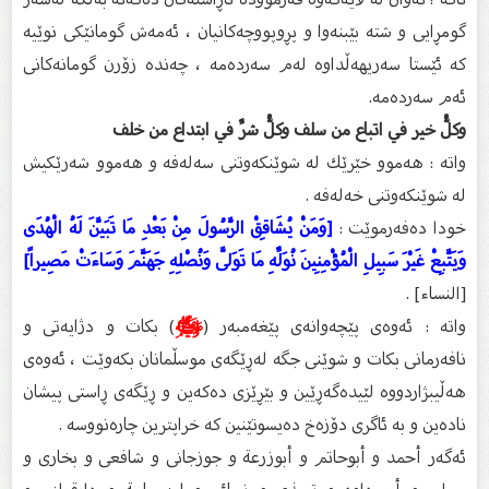
گومڕایی و شتە بێبنەوا و پڕوپووچەكانیان ، ئەمەش گومانێكی نوێیە
كە ئێستا سەریهەڵداوە لەم سەردەمە ، چەندە زۆرن گومانەكانی
ئەم سەردەمە.
وكلُّ خير في اتباع من سلف وكلُّ شرِّ في ابتداع من خلف
واتە : هەموو خێرێك لە شوێنكەوتنی سەلەفە و هەموو شەرێكیش
لە شوێنكەوتنی خەلەفە .
خودا دەفەرموێت :
[وَمَنْ يُشَاقِقْ الرَّسُولَ مِنْ بَعْدِ مَا تَبَيَّنَ لَهُ الْهُدَى
وَيَتَّبِعْ غَيْرَ سَبِيلِ الْمُؤْمِنِينَ نُوَلِّهِ مَا تَوَلَّى وَنُصْلِهِ جَهَنَّمَ وَسَاءَتْ مَصِيراً]
[النساء] .
واتە : ئەوەی پێچەوانەی پێغەمبەر (
ﷺ
) بكات و دژایەتی و
نافەرمانی بكات و شوێنی جگە لەڕێگەی موسڵمانان بكەوێت ، ئەوەی
هەڵیبژاردووە لێیدەگەڕێین و بێڕێزی دەكەین و ڕێگەی ڕاستی پیشان
نادەین و بە ئاگری دۆزەخ دەیسوتێنین كە خراپترین چارەنووسە .
ئەگەر أحمد و أبوحاتم و أبوزرعة و جوزجانى و شافعى و بخارى و