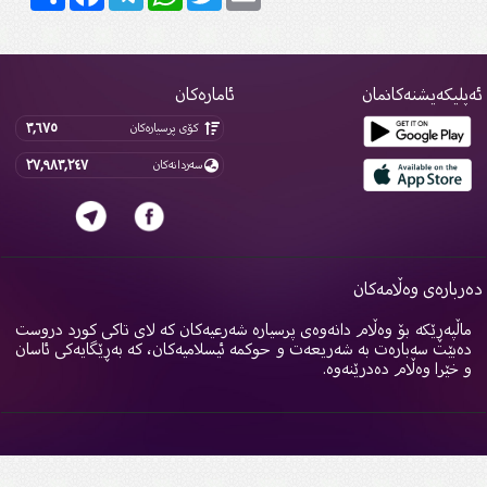
پلیکەیشنەکانمان
ئامارەکان
٣,٦٧٥
کۆی پرسیارەکان
٢٧,٩٨٣,٢٤٧
سەردانەکان
ربارەی وەڵامەکان
اڵپەڕێکە بۆ وەڵام دانەوەی پرسیارە شەرعیەکان کە لای تاکی کورد دروست
ەبێت سەبارەت بە شەریعەت و حوکمە ئیسلامیەکان، کە بەڕێگایەکی ئاسان
 خێرا وەڵام دەدرێنەوە.