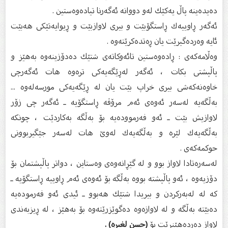
دەیدەینە پاڵ یەكێك لەو دووانە ئەگەرنا تیادەوەستین .
ئەگەر ڕاوییەك ڕاستگۆبێت و بیری لاوازبێت و ڕیوایەتێكی هەبێت
ئایە وەردەگیرێت یان ڕەتدەكرێتەوە .
وەڵامەكەی : ڕادەوەستین تائەوكاتەی شتێك دەدۆزینەوە بەهێز و
پاڵپشتی بكات ، ئەگەر لەڕێگەیەكی ترەوە هات ئەگەرچی
خاوەنەكەشی بیری خراپ بێت یان لە ڕێگەیەكی مورسەلەوە ...
بەڵگەیە لەسەر ئەوەی ئەم مرۆڤە ڕاستگۆیە ـ ئەگەر چی زۆر
لاوازیش بێت ـ ئەو فەرموودەیە بۆ بەڵگە بەكاردێت ، چونكە
بەڵگەیەك لێرە و بەڵگەیەك لەوێ هات لەسەر جێگیربوونی
حوكمەكەی .
لەسەرەتادا لاواز بوو و لە گێڕانەوەی وەستاین ، دواتر پاڵپشتمان بۆ
دۆزیەوە ، ئەو پاڵپشتە بووە بەڵگە بۆ ئەوەی ئەم ڕاوییە ڕاستگۆیە ـ
كە لە لەبەركردن و بیریدا شتێك هەبوو ـ ئیدی ئەو فەرمودەیە
دەبێتە بەڵگە و لە لاوازەوە دەگوێزرێتەوە بۆ بەهێز ، لە ڕیزبەندی
لاواز دەردەهێنرێت بۆ
(حسن لغیرە) .