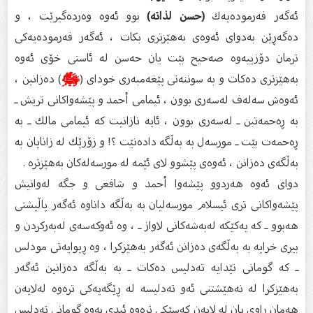
ئەگەر فەرمودەیەك
(حسن لذاته)
بوو ئەوە وەردەگیرێت ، و
دەگەڕێن بەدوای ئەوەی بەهێزتری بكات ، ئەگەر فەرمودەیەكی
ترمان دۆزییەوە صەحیح بێت یان حەسن لە ئاستی خۆی ئەوە
بەهێزتری دەكات و بە سوننەتی پێغەمبەری خودای (
ﷺ
) دەزانین ،
ئەوەش سەلەف لەسەری بوون ، ئیمامی أحمد و پێشەواكانی تریش ـ
بە ڕەحمەتبن ـ لەسەری بوون ، ئایە نازانیت كە ئیمامی مالك ـ بە
ڕەحمەت بێت ـ مورسەل بە بەڵگە دادەنێت ؟! و زۆرێك لە زانایان بە
بەڵگەی دەزانن ، ئەوەی پێشوو لای ئێمە لە مورسەلەكان بەهێزترە .
دوای ئەوە هەردوو پێشەوا أحمد و شافعی و جگە لەوانیش
پێشەواكانی تری ئیسلام مورسەلیان بە بەڵگە داناوە ئەگەر پاڵپشتی
هەبوو ـ كە یەكێكە لەبەشەكانی لاواز ـ ، وە ئەوكەسەی لەبەركردن و
بیری خراپە بە بەڵگەی دەزانن ئەگەر بەهێزكرا ، وە ڕیوایەتی مودلس
ـ كە گومانی تێدایە تەدلیس دەكات ـ بە بەڵگە دەزانین ئەگەر
بەهێزكرا لە نەهێشتنی ئەو تەدلیسە لە ڕێگەیەكی ترەوە لەلایەن
هەمان ڕاوی یان لە لایەن كەسێكی ترەوە ئیدی بەوە گومانی تەدلیس