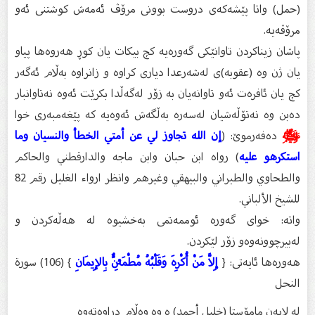
(حمل) واتا پێشەكەى دروست بوونى مرۆڤ ئەمەش كوشتنى ئەو
مرۆڤەیە.
پاشان زیناكردن تاوانێكى گەورەیە كچ بیكات یان كوڕ هەروەها پیاو
یان ژن وە (عقوبە)ى لەشەرعدا دیارى كراوە و زانراوە بەڵام ئەگەر
كچ یان ئافرەت ئەو تاوانەیان بە زۆر لەگەڵدا بكرێت ئەوە نەتاوانبار
دەبن وە نەتۆڵەشیان لەسەرە بەڵگەش ئەوەیە كە پێغەمبەرى خوا
ﷺ
دەفەرموێ: (
إن الله تجاوز لي عن أمتي الخطأ والنسيان وما
استكرهو عليه
) رواه ابن حبان وابن ماجه والدارقطني والحاكم
والطحاوي والطبراني والبيهقي وغيرهم وانظر ارواء الغليل رقم 82
للشيخ الألباني.
واتە: خواى گەورە ئوممەتمى بەخشیوە لە هەڵەكردن و
لەبیرچوونەوەو زۆر لێكردن.
هەورەها ئایەتى: {
إِلاَّ مَنْ أُكْرِهَ وَقَلْبُهُ مُطْمَئِنٌّ بِالإِيمَانِ
} (106) سورة
النحل
لە لایەن مامۆستا (خلیل أحمد) ە وە وەڵام دراوەتەوە