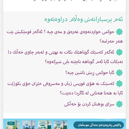
ئەم پرسیارانەش وەڵام دراوەتەوە
حوکمى خواردنەوەی عەرەق و مەی چیە ؟ ئەگەر قومێکیش بێت
هەر حەرامە؟
ئه‌گه‌ر كه‌سێك گوناهێك بكات به‌ نهێنى و له‌به‌ر چاوى خه‌ڵك دا
نه‌یكات ئايا‌ ئه‌م گوناهه‌ ناچێته‌ بابى شیركه‌وه‌؟
ئایا حوكمی ڕیش تاشین چیە؟
کەسێک بە هۆى قورسی ژیان و مەسروفى خێزان خۆى بکوژێت
ئایا بە هەتا هەتایی لە ئاگردا دەبێت؟
سزاى بوهتان کردن بۆ خەڵکی