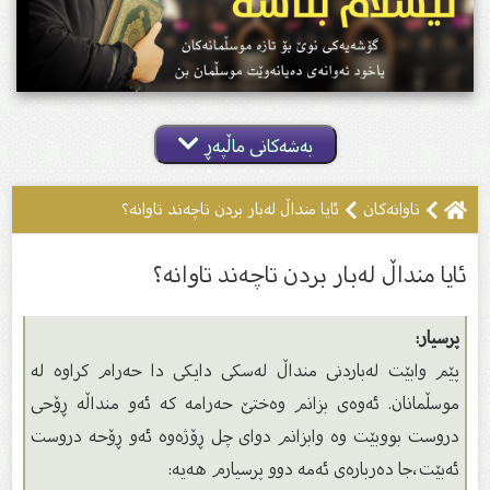
بەشەکانی ماڵپەڕ
تاوانه‌كان
ئایا منداڵ لەبار بردن تاچەند تاوانە؟
ئایا منداڵ لەبار بردن تاچەند تاوانە؟
پرسیار:
پێم وابێت لەباردنى منداڵ لەسكى دایكى دا حەرام كراوە لە
موسڵمانان. ئەوەى بزانم وەختێ حەرامە كە ئەو منداڵە ڕۆحى
دروست بووبێت وە وابزانم دواى چل ڕۆژەوە ئەو ڕۆحە دروست
ئەبێت،جا دەربارەى ئەمە دوو پرسیارم هەیە: