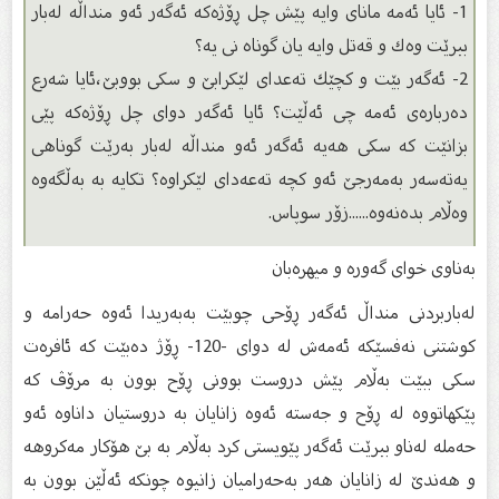
1- ئایا ئەمە ماناى وایە پێش چل ڕۆژەكە ئەگەر ئەو منداڵە لەبار
ببرێت وەك و قەتل وایە یان گوناه نى یە؟
2- ئەگەر بێت و كچێك تەعداى لێكرابێ و سكى بووبێ،ئایا شەرع
دەربارەى ئەمە چى ئەڵێت؟ ئایا ئەگەر دواى چل ڕۆژەكە پێى
بزانێت كە سكى هەیە ئەگەر ئەو منداڵە لەبار بەرێت گوناهى
یەتەسەر بەمەرجێ ئەو كچە تەعەداى لێكراوە؟ تكایە بە بەڵگەوە
وەڵام بدەنەوە......زۆر سوپاس.
بەناوى خواى گەورە و میهرەبان
لەباربردنى منداڵ ئەگەر ڕۆحى چوبێت بەبەریدا ئەوە حەرامە و
كوشتنى نەفسێكە ئەمەش لە دواى -120- ڕۆژ دەبێت كە ئافرەت
سكى ببێت بەڵام پێش دروست بوونى ڕۆح بوون بە مرۆڤ كە
پێكهاتووە لە ڕۆح و جەستە ئەوە زانایان بە دروستیان داناوە ئەو
حەملە لەناو ببرێت ئەگەر پێویستى كرد بەڵام بە بێ هۆكار مەكروهە
و هەندێ لە زانایان هەر بەحەرامیان زانیوە چونكە ئەڵێن بوون بە