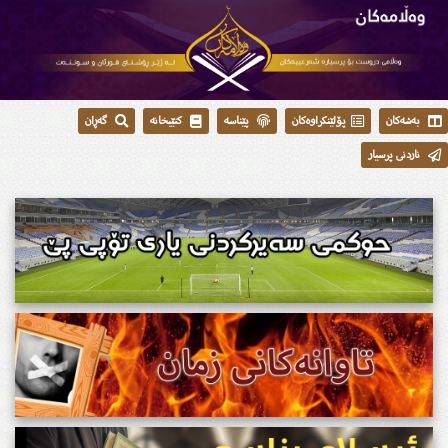
بەشەکان
پۆلێنکراوەکان
پێناسە
کتێبخانە
گەڕان
ناردنی پرسیار