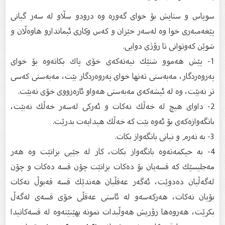
سوپاس و ستایش بۆ خواى گەورە وە درودو سڵاو لە سەر گیانى
پێغەمبەرى خوا وە لەسەر خێزان و كەس وكارى ئیماندارو هاوەڵان و
شوێن كەوتوانى تا رۆژى دوایى.
1- پێش هەموو شتێك نیەتەكەى خۆى پاك بكاتەوە بۆ خواى
پەروەردگار، مەبەستى تەنها خواى پەروەردگار بێت، مەبەستى كەسى
تر نەبێت، وە لە ئیشەكەى مەبەستى هەواو ئارەزووى خۆى نەبێت.
2- داواى هیچ لە خەڵك نەكات و ئەركى لەسەر خەڵك نەبێت،
بانگەوازەكەى بۆ ئەوە بێت كە خەڵك هیدایەت بدرێت.
3- بە نەرم و نیانى بانگەواز بكات.
4- بە حیكمەتەوە بانگەواز بكات، كار لە جێیى بزانێت وە هەر
مەجلیسێك كە قسەیان بۆ دەكات بزانێت چۆن قسە دەكات و چۆن
لەگەڵیان دەدوێت، ئەگەر عەقڵیان هەندێك قسە قەبوڵ نەكات
بۆیان نەكات، هەركەسەو لە ئاستى عەقڵى خۆى قسەى لەگەڵ
بكرێت، هەروەها زۆریش هەوڵبدات نمونە بهێنێتەوە لە قسەكانیدا