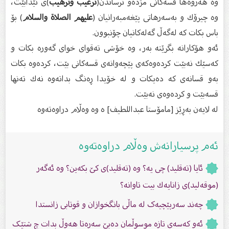
وە هەروەها قسەكانى مژدەو ترساندن(
ترغیب وترهیب
)ى تێدابێت،
وە چیرۆك و بەسەرهاتى پێغەمبەرانیان (
علیهم الصلاة‌ والسلام
) بۆ
باس بكات كە لەگەڵ گەلەكانیان چۆنبوون.
ئەو هۆكارانە بگرێتە بەر، وە خۆشى تەقواى خواى گەورە بكات و
كەسێك نەبێت كردەوەكەى پێچەوانەى قسەكانى بێت، كردەوە بكات
بەو قسانەى كە دەیكات و لە خۆیدا ڕەنگ بداتەوە نەك تەنها
قسەبێت و كردەوەى نەبێت.
لە لایەن بەڕێز [مامۆستا عبداللطيف] ە وە وەڵام دراوەتەوە
ئەم پرسیارانەش وەڵام دراوەتەوە
ئایا (تەقلید) چى یە؟ وە (تەقلید)ى كێ بكەین؟ وە ئەگەر
(موقەلید)ى زانایەك بیت تاوانە؟
چەند سەرپێچیەک لە ماڵی بانگخوازان و قوتابی زانستدا
ئەو کەسەی تازە موسوڵمان دەبێ سەرەتا هەوڵ بدات چ شتێک