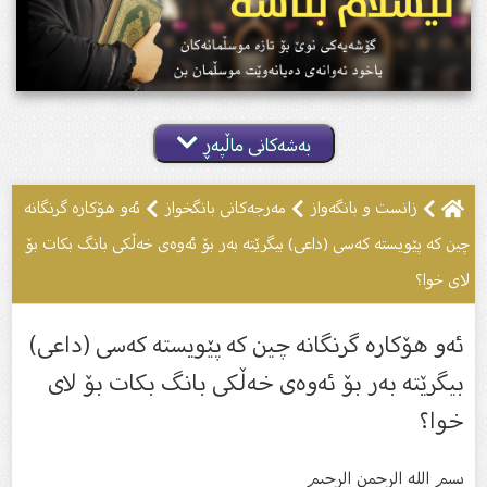
بەشەکانی ماڵپەڕ
زانست و بانگەواز
مەرجەکانى بانگخواز
ئەو هۆكارە گرنگانە
چین كە پێویستە كەسى (داعى) بیگرێتە بەر بۆ ئەوەى خەڵكى بانگ بكات بۆ
لاى خوا؟
ئەو هۆكارە گرنگانە چین كە پێویستە كەسى (داعى)
بیگرێتە بەر بۆ ئەوەى خەڵكى بانگ بكات بۆ لاى
خوا؟
بسم الله الرحمن الرحیم