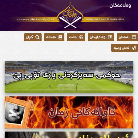
بەشەکان
پۆلێنکراوەکان
پێناسە
کتێبخانە
گەڕان
ناردنی پرسیار