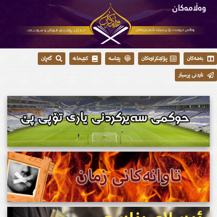
بەشەکان
پۆلێنکراوەکان
پێناسە
کتێبخانە
گەڕان
ناردنی پرسیار