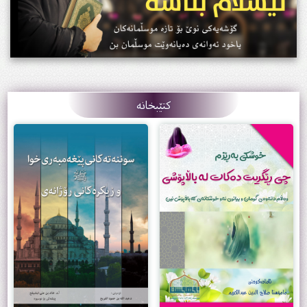
کتێبخانە