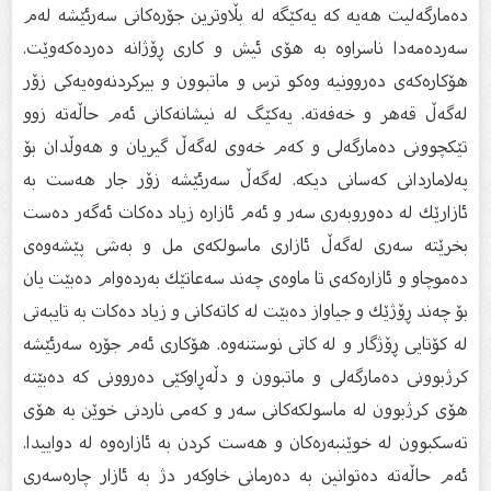
دەمارگەلیت هەیە كە یەكێگە لە بڵاوترین جۆرەكانى سەرئێشە لەم
سەردەمەدا ناسراوە بە هۆى ئیش و كارى ڕۆژانە دەردەكەوێت.
هۆكارەكەى دەروونیە وەكو ترس و ماتبوون و بیركردنەوەیەكى زۆر
لەگەڵ قەهر و خەفەتە. یەكێگ لە نیشانەكانى ئەم حاڵەتە زوو
تێكچوونى دەمارگەلى و كەم خەوى لەگەڵ گیریان و هەوڵدان بۆ
پەلاماردانى كەسانى دیكە. لەگەڵ سەرئێشە زۆر جار هەست بە
ئازارێك لە دەوروبەرى سەر و ئەم ئازارە زیاد دەكات ئەگەر دەست
بخرێتە سەرى لەگەڵ ئازارى ماسولكەى مل و بەشى پێشەوەى
دەموچاو و ئازارەكەى تا ماوەى چەند سەعاتێك بەردەوام دەبێت یان
بۆ چەند ڕۆژێك و جیاواز دەبێت لە كاتەكانى و زیاد دەكات بە تایبەتى
لە كۆتایى ڕۆژگار و لە كاتى نوستنەوە. هۆكارى ئەم جۆرە سەرئێشە
كرژبوونى دەمارگەلى و ماتبوون و دڵەڕاوكێى دەروونى كە دەبێتە
هۆى كرژبوون لە ماسولكەكانى سەر و كەمى ناردنى خوێن بە هۆى
تەسكبوون لە خوێنبەرەكان و هەست كردن بە ئازارەوە لە دواییدا.
ئەم حاڵەتە دەتوانین بە دەرمانى خاوكەر دژ بە ئازار چارەسەرى