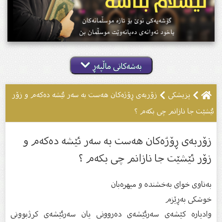
بەشەکانی ماڵپەڕ
پزیشکى
زۆربەى ڕۆژەكان هەست بە سەر ئێشە دەكەم و زۆر
ئێشێت جا نازانم چى بكەم ؟
زۆربەى ڕۆژەكان هەست بە سەر ئێشە دەكەم و
زۆر ئێشێت جا نازانم چى بكەم ؟
بەناوى خواى بەخشندە و میهرەبان
خوشكى بەڕێزم
وادیارە كێشەى سەرئێشەى دەروونی یان سەرئێشەى كرژبوونى