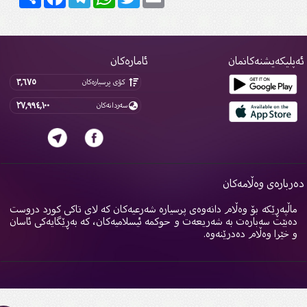
پلیکەیشنەکانمان
ئامارەکان
٣,٦٧٥
کۆی پرسیارەکان
٢٧,٩٩٤,١٠٠
سەردانەکان
ربارەی وەڵامەکان
اڵپەڕێکە بۆ وەڵام دانەوەی پرسیارە شەرعیەکان کە لای تاکی کورد دروست
ەبێت سەبارەت بە شەریعەت و حوکمە ئیسلامیەکان، کە بەڕێگایەکی ئاسان
 خێرا وەڵام دەدرێنەوە.