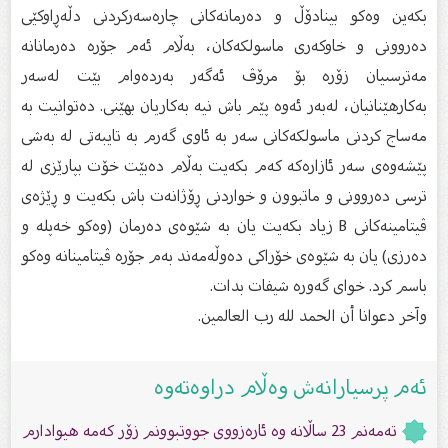
بكەین وەكو بینادۆڵ و دەرمانەكانى چارەسەركردنى دڵەڕاوكێى
دەروونى و خاوكەرى ماسولكەكان، بەڵام ئەم جۆرە دەرمانانە
مەترسىیان زۆرە بۆ مرۆڤ ئەگەر بەردەوام بێت لەسەر
بەكارهێنانیان، لەبەر ئەوە پێم باش نیە بەكاریان بهێنى. دەتوانیت بە
مەساج كردنى ماسولكەكانى سەر بە ئاوى گەرم بە تایبەتى لە بەشى
پێشەوەى سەر ئازارەكە كەم بكەیت بەڵام دەبێت خۆت بپارێزى لە
ترسى دەروونى و ماتبوون و خواردنى ڕۆژانەت باش بكەیت و ڕێژەى
ڤیتامینەكانى B زیاد بكەیت یان بە شێوەى دەرمان (وەكو خەپلە و
دەرزى) یان بە شێوەى خۆراكى دەوڵەمەند بەم جۆرە ڤیتامینانە وەكو
باسم كرد. خواى گەورە شیفات بدات.
وآخر دعوانا أن الحمد لله رب العالمين.‌‌
ئەم پرسیارانەش وەڵام دراوەتەوە
تەمەنم 23 ساڵانە‌ وە ئارەزووى جووتبوونم زۆر كەمە هیوادارم