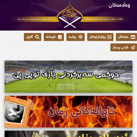
بەشەکان
پۆلێنکراوەکان
پێناسە
کتێبخانە
گەڕان
ناردنی پرسیار