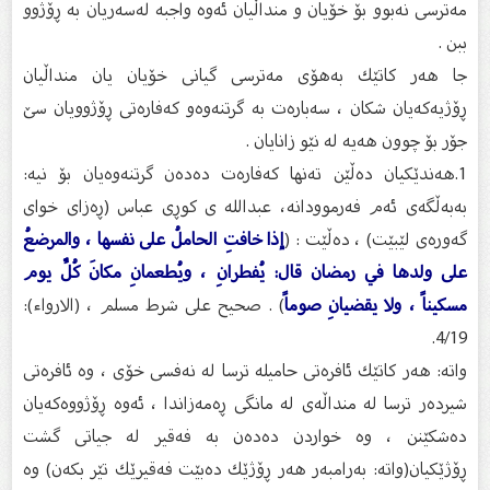
مەترسی نەبوو بۆ خۆیان و منداڵیان ئەوە واجبە لەسەریان بە ڕۆژوو
ببن .
جا هەر كاتێك بەهۆی مەترسی گیانی خۆیان یان منداڵیان
ڕۆژیەكەیان شكان ، سەبارەت بە گرتنەوەو كەفارەتی ڕۆژوویان سێ‌
جۆر بۆ چوون هەیە لە نێو زانایان .
1.هەندێكیان دەڵێن تەنها كەفارەت دەدەن گرتنەوەیان بۆ نیە:
بەبەڵگەی ئەم فەرموودانە، عبدالله ی كوڕی عباس (ڕەزای خوای
گەورەی لێبێت) ، دەڵێت : (
إذا خافتِ الحاملُ على نفسها ، والمرضعُ
على ولدها في رمضان قال: يُفطرانِ ، ويُطعمانِ مكانَ كُلِّ يوم
مسكيناً ، ولا يقضيانِ صوماً
) . صحيح على شرط مسلم ، (الارواء):
4/19.
واتە: هەر كاتێك ئافرەتی حامیلە ترسا لە نەفسی خۆی ، وە ئافرەتی
شیردەر ترسا لە منداڵەی لە مانگی ڕەمەزاندا ، ئەوە ڕۆژووەكەیان
دەشكێنن ، وە خواردن دەدەن بە فەقیر لە جیاتی گشت
ڕۆژێكیان(واتە: بەرامبەر هەر ڕۆژێك دەبێت فەقیرێك تێر بكەن) وە