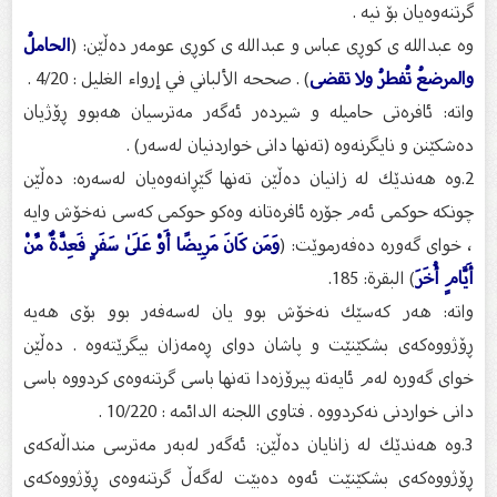
گرتنەوەیان بۆ نیە .
وە عبدالله ی كوڕی عباس و عبدالله ی كوڕی عومەر دەڵێن: (
الحاملُ
والمرضعُ تُفطرُ ولا تقضى
) . صححه الألباني في إرواء الغليل : 4/20 .
واتە: ئافرەتی حامیلە و شیردەر ئەگەر مەترسیان هەبوو ڕۆژیان
دەشكێنن و نایگرنەوە (تەنها دانی خواردنیان لەسەر) .
2.وە هەندێك لە زانیان دەڵێن تەنها گێڕانەوەیان لەسەرە: دەڵێن
چونكە حوكمی ئەم جۆرە ئافرەتانە وەكو حوكمی كەسی نەخۆش وایە
، خوای گەورە دەفەرموێت: (
وَمَن كَانَ مَرِيضًا أَوْ عَلَىٰ سَفَرٍ فَعِدَّةٌ مِّنْ
أَيَّامٍ أُخَرَ
) البقرة: 185.
واتە: هەر كەسێك نەخۆش بوو یان لەسەفەر بوو بۆی هەیە
ڕۆژووەكەی بشكێنێت و پاشان دوای ڕەمەزان بیگرێتەوە . دەڵێن
خوای گەورە لەم ئایەتە پیرۆزەدا تەنها باسی گرتنەوەی كردووە باسی
دانی خواردنی نەكردووە . فتاوی اللجنە الدائمە : 10/220 .
3.وە هەندێك لە زانایان دەڵێن: ئەگەر لەبەر مەترسی منداڵەكەی
ڕۆژووەكەی بشكێنێت ئەوە دەبێت لەگەڵ گرتنەوەی ڕۆژووەكەی