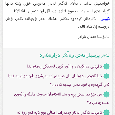
خواردنیش بدات ، بەڵام ئەگەر لەبەر مەترسی خۆی بێت تەنها
گێڕانەوەی لەسەرە . مجموع فتاوی ورسائل ابن عثیمین : 19/164.
تێبینی
: ئافرەتان كردەوە بەكام یەكێك لەم بۆچونانە بكەن بۆیان
دروستە إن شا‌ء الله .
مامۆستا عدنان بارام
ئەم پرسیارانەش وەڵام دراوەتەوە
ئافرەتی دووگیان و ڕۆژوو گرتن لەمانگى ڕەمەزاندا
ئايا ئافرەتی دووگیان یان شیردەر کە بەڕۆژوو نابن دواتر بە قەزا
ئەی گێڕنەوە یاخود بەس فیدیە ئەدەن؟
من خێزانم سكى پڕە و منداڵەكەمان حەوت مانگە ڕۆژووى
لەسەرە یان نا؟
ئافرەت ئەگەر لەناو ڕەمەزاندا مناڵی بوو ئایە ئەو ڕۆژانە