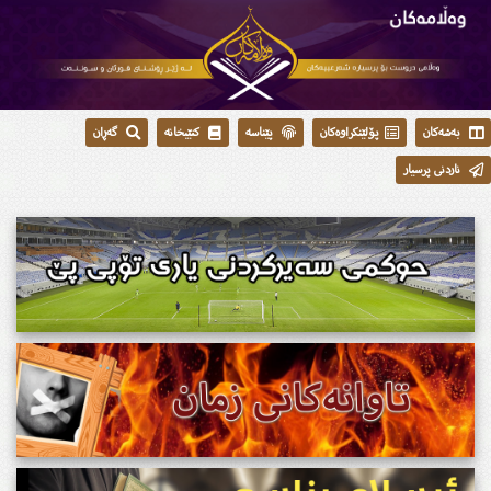
بەشەکان
پۆلێنکراوەکان
پێناسە
کتێبخانە
گەڕان
ناردنی پرسیار