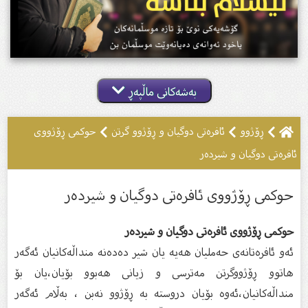
بەشەکانی ماڵپەڕ
ڕۆژوو
ئافرەتى دوگیان و ڕۆژوو گرتن
حوكمی ڕۆژووی
ئافرەتی دوگیان و شیردەر
حوكمی ڕۆژووی ئافرەتی دوگیان و شیردەر
حوكمی ڕۆژووی ئافرەتی دوگیان و شیردەر
ئەو ئافرەتانەی حەملیان هەیە یان شیر دەدەنە منداڵەكانیان ئەگەر
هاتوو ڕۆژووگرتن مەترسی و زیانی هەبوو بۆیان،یان بۆ
منداڵەكانیان،ئەوە بۆیان دروستە بە ڕۆژوو نەبن ، بەڵام ئەگەر