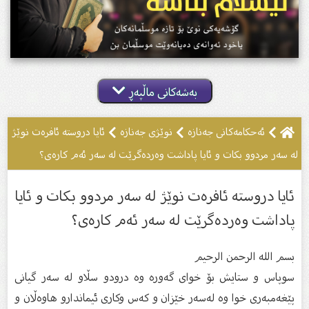
بەشەکانی ماڵپەڕ
ئه‌حكامه‌كانى جه‌نازه‌
نوێژى جەنازە
ئایا دروستە ئافرەت نوێژ
لە سەر مردوو بکات و ئایا پاداشت وەردەگرێت لە سەر ئەم کارەی؟
ئایا دروستە ئافرەت نوێژ لە سەر مردوو بکات و ئایا
پاداشت وەردەگرێت لە سەر ئەم کارەی؟
بسم الله الرحمن الرحیم
سوپاس و ستایش بۆ خواى گەورە وە درودو سڵاو لە سەر گیانى
پێغەمبەرى خوا وە لەسەر خێزان و كەس وكارى ئیماندارو هاوەڵان و