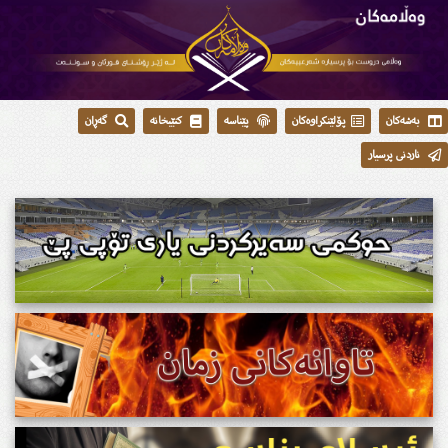
بەشەکان
پۆلێنکراوەکان
پێناسە
کتێبخانە
گەڕان
ناردنی پرسیار