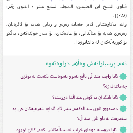
فتاوى الشيخ ابن العثيمين: الـمجلد السابع عشر / الفتوى رقم:
(722)] .
واتە: بەكارهێنانی ئەم حەپانە زەرەر و زیانی هەیە بۆ ئافرەتان،
زەرەری هەیە بۆ مناڵدانی، بۆ عادەكەی، بۆ سەر خوێنەكەی، بەڵكو
بۆ كورپەڵەكەی لە داهاتوودا .
ئەم پرسیارانەش وەڵام دراوەتەوە
ئایا واجبە منداڵی باڵغ نەبوو پەیوەست بكەیت بە نوێژی
جەماعەتەوە؟
ئایا بانگدان بە گوێى منداڵدا دروستە؟
دەمەوێ ناوی منداڵەکەم بنێم ئایا ئادابە شەرعیەکان چی یە
سەبارەت بە ناو نانى منداڵ؟
ئایا دروستە دوعای خراپ لەمنداڵەکانم بکەم کاتێ تووڕە