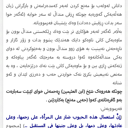
دانانى لەولەب بۆ مەنع كردن لەبەر كەمدەرامەتی و بارگرانی ژیان
هەڵەیەكی گەورەیە چونكە ڕزقی منداڵ لە سەر خوایە (ئەگەر خوا
سەر بدات ڕزقیش دەدات) وەك پێشینان فەرموویانە.
بەڵام ئەگەر لەبەر هۆكاری تر بێت وەك ڕێكخستنی منداڵ بوون بۆ
ماوەیەكی كاتی تاوەكو دایك هەندێك پشوو بدات و زۆر ئازار و
ناڕەحەتی نەبینیت بە هۆی زوو منداڵ بوون و بەخێوكردنی لە دوای
یەكی منداڵەكانەوە ئەوا دروستە بە مەرجێك ئەگەر پیاوەكە و
ژنەكەش ڕازی ببن و بۆ ماوەیەكی كاتی بێت نەك درێژخایەن ، وە بە
مەنعى تەبیعیش بکرێ نەک خواردنى حەب و دەرزى لێدان و ئەو
شتانە
چونکە هەروەک شێخ (ابن العثيمين) ڕەحمەتی خوای لێبێت سەبارەت
بەو ئافرەتانەی كەوا (حەپی مەنع) بەكاردێنن .
فەرموویەتی:
(
إنَّ استعمال هذه الـحبوب ضار على الـمرأة، على رحمها، وعلى
عادتـها، وعلى دمها، بل وعلى جنينها في المستقبل ...
) [مـجموع