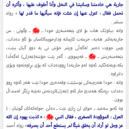
جارية هي خادمتنا وسانيتنا في النخل وأنا أطوف عليها ، وأكره أن
تحمل فقال : اعزل عنها إن شئت فإنه سيأتيها ما قدر لها
» رواه
مسلم .
واتە :پیاوێک هات بۆ لای پێغەمبەری خودا ـ
ﷺ
ـ وگوتی : من
جاریەیەکم هەیە، خزمەت کارمانە ودارخورماکانمان بۆ ئاو دەدات،
ومن جووت دەبم لەگەڵی وپێم خۆش نی یە دوو گیان ببێت،
پێغەمبەریش ـ
ﷺ
ـ فەرمووی : گەر پێت خۆشە(عەزلی) لەگەڵدا
بکە،وبەتەئکید ئەوە لەو جاریەدا ڕوودەدات کە بۆی بڕاوەتەوە وبۆی
دانراوە .
واتە : خودا هەرچیەکی نوسێبێت وقەدەری خودا بێت هەر ئەوە ڕوو
دەدات ،ڕەنگە هەندێ جار ئەو (عەزل)کردنەش نەبێتە ڕێگر لەمنداڵ
بوون .
و‌‌ە ئەبو سەعید ـ خوای لێ ڕازی بێت ـ دەڵێ :جولەکەکان گوتیان : (
العزل : الموؤودة الصغرى ، فقال النبي
ﷺ
: « كذبت يهود إن الله
عز وجل لو أراد أن يخلق شيئًا لم يستطع أحد أن يصرفه
» رواه أحمد