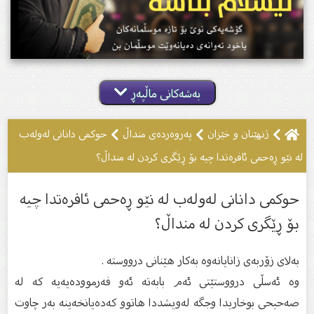
بەشەکانی ماڵپەڕ
ژنهێنان و خێزان
پەروەردەى منداڵ
حوکمى دانانى لەولەب
لە نێو ڕەحمی ئافرەتدا چیە بۆ ڕێگرى کردن لە منداڵ؟
حوکمى دانانى لەولەب لە نێو ڕەحمی ئافرەتدا چیە
بۆ ڕێگرى کردن لە منداڵ؟
بەلای زۆربەی زانايانەوە بەکار هێنانی درووستە .
وە ئەسڵی درووستێتی ئەم بابەتە ئەو فەرموودەیەیە کە لە
صەحیحی بوخاریدا وجگە لەویشددا هاتوو کەدەیانخەینە بەر چاوت