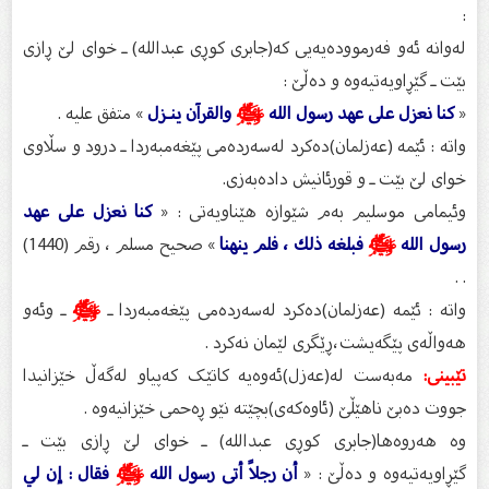
:
لەوانە ئەو فەرموودەیەیی کە(جابری کوڕی عبداللە) ـ خوای لێ ڕازی
بێت ـ گێڕاویەتیەوە و دەڵێ :
«
كنا نعزل على عهد رسول الله
ﷺ
والقرآن ينـزل
» متفق عليه .
واتە : ئێمە (عەزلمان)دەکرد لەسەردەمی پێغەمبەردا ـ درود و سڵاوی
خوای لێ بێت ـ و قورئانیش دادەبەزی.
وئیمامی موسلیم بەم شێوازە هێناویەتی : «
كنا نعزل على عهد
رسول الله
ﷺ
فبلغه ذلك ، فلم ينهنا
» صحيح مسلم ، رقم (1440)
. .
واتە : ئێمە (عەزلمان)دەکرد لەسەردەمی پێغەمبەردا ـ
ﷺ
ـ وئەو
هەواڵەی پێگەیشت،ڕێگری لێمان نەکرد .
تێبینی:
مەبەست لە(عەزل)ئەوەیە کاتێک کەپیاو لەگەڵ خێزانیدا
جووت دەبێ ناهێڵێ (ئاوەکەی)بچێتە نێو ڕەحمی خێزانیەوە .
وە هەروەها(جابری کوڕی عبداللە) ـ خوای لێ ڕازی بێت ـ
گێڕاویەتیەوە و دەڵێ : «
أن رجلاً أتى رسول الله
ﷺ
فقال : إن لي