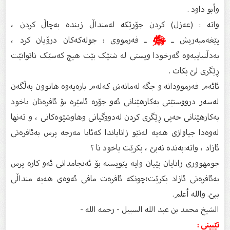
وأبو داود .
واتە : (عەزل) کردن جۆرێکە لەمنداڵ زیندە بەچاڵ کردن ،
پێغەمبەریش ـ
ﷺ
ـ فەرمووی : جولەکەکان درۆیان کرد ،
بەدڵنیاييەوە گەرخودا ويستی لە شتێک بێت هيچ کەسێک ناتوانێت
ڕێگری لێ بکات .
ئائەم فەرموودانە و جگە لەمانەش کەلەم بارەیەوە هاتوون بەڵگەن
لەسەر درووستێتی بەکارهێنانی ئەو جۆرە ئامێرە بۆ ئافرەتان یاخود
بەکارهێنانی حەپی ڕێگری کردن لەدووگیانی وهاوشێوەکانی ، و تەنها
لەوەدا جیاوازى هەیە لەنێو زانایاندا کەئایا مەرجە پرس بەئافرەتی
ئازاد ، واتە:بەندە نەبێ ، بکرێت یاخود نا ؟
جومهووری زانایان پێیان وایە پێویستە بۆ ئەنجامدانی ئەو کارە پرس
بەئافرەتی ئازاد بکرێت؛چونکە ئافرەت مافی ئەوەی هەیە منداڵی
ببێ. والله أعلم. ‌
الشيخ محمد بن عبد الله السبيل - رحمه الله -
تێبینى :