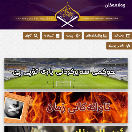
بەشەکان
پۆلێنکراوەکان
پێناسە
کتێبخانە
گەڕان
ناردنی پرسیار