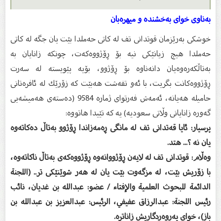
بەناوى خواى بەخشندە و میهرەبان
خوشكى بەرێزمان قوتدانى تف لە كاتى حەملدا بێت یان جگە لە كاتى
حەملدا هیچ زیانێكى نیە بۆ ڕۆژووەكەت، چونكە زانایان بە
بەتاڵكەرەوەیان دانەناوە بۆ ڕۆژوو، بۆیە پێویستە لە سەرت
ڕۆژووەكانت بگریت، با ئەو تفەشت هەبێت كە زۆرێك لە ئافرەتانى
حامیلە هەیانە، ئەمەش فەرتواى ژمارە 9584 (دەستەى هەمیشەیى
گەورە زانایانى وڵاتى سعودیە) یە كە تێیدا هاتووە:
پرسیار: ئایا قەتدانى تف لە مانگى ڕەمەزاندا ڕۆژوو بەتاڵ دەكاتەوە
یان نە ؟... هتد.
وەڵام: قوتدانى تف لە لایەن ڕۆژووانەوە ڕۆژووەكەى بەتاڵ ناكاتەوە،
با زۆریش بێت، لە مزگەوت بێت یان لە هەر شوێنێكى تر.. (اللجنة
الدائمة للبحوث العلمية والإفتاء / عضو: عبدالله بن غديان، نائب
رئيس اللجنة: عبدالرزاق عفيفي، الرئيس: عبدالعزيز بن عبدالله بن
باز)، خواى پەروەردگاریش زاناترە.