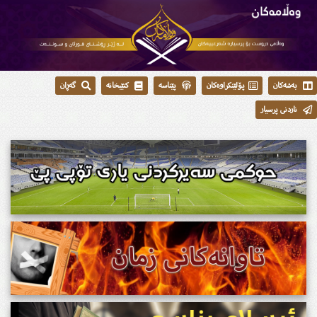
بەشەکان
پۆلێنکراوەکان
پێناسە
کتێبخانە
گەڕان
ناردنی پرسیار