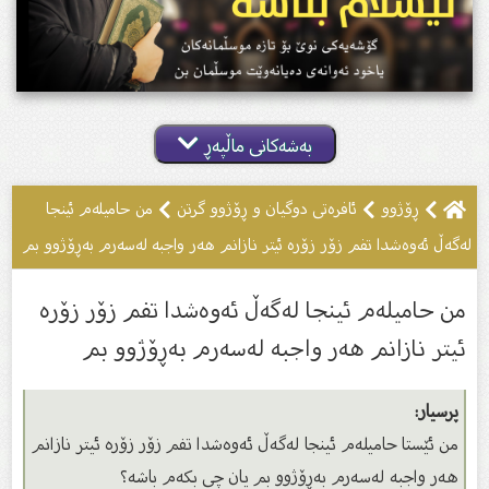
بەشەکانی ماڵپەڕ
ڕۆژوو
ئافرەتى دوگیان و ڕۆژوو گرتن
من حامیلەم ئینجا
لەگەڵ ئەوەشدا تفم زۆر زۆرە ئیتر نازانم هەر واجبە لەسەرم بەڕۆژوو بم
من حامیلەم ئینجا لەگەڵ ئەوەشدا تفم زۆر زۆرە
ئیتر نازانم هەر واجبە لەسەرم بەڕۆژوو بم
پرسیار:
من ئێستا حامیلەم ئینجا لەگەڵ ئەوەشدا تفم زۆر زۆرە ئیتر نازانم
هەر واجبە لەسەرم بەڕۆژوو بم یان چى بكەم باشە؟