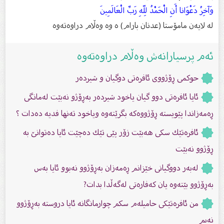
وَآخِرُ دَعْوَانا أَنِ الْحَمْدُ لِلّهِ رَبِّ الْعَالَمِينَ
لە لایەن مامۆستا (عدنان بارام) ە وە وەڵام دراوەتەوە
ئەم پرسیارانەش وەڵام دراوەتەوە
حوكمی ڕۆژووی ئافرەتی دوگیان و شیردەر
ئایا ئافرەتی دوو گیان یاخود شیردەر بەڕۆژو نەبێت لەمانگی
ڕەمەزاندا پێویستە ڕۆژووەکە بگرێتەوە ویاخود تەنها فدیە دەدات ؟
ئافرەتێك سكى هەبێت زۆر پێى تێك دەچێت ئایا دەتوانێ بە
ڕۆژوو نەبێت
لەبەر دووگیانى خێزانم ڕەمەزان بەڕۆژوو نەبوو ئایا بەس
بەڕۆژوو بێتەوە یان كەفارەتى لەگەڵدا بدات?
من ئافرەتێكى حامیلەم سكم چوارمانگانە ئایا دروستە بەڕۆژوو
نەبم