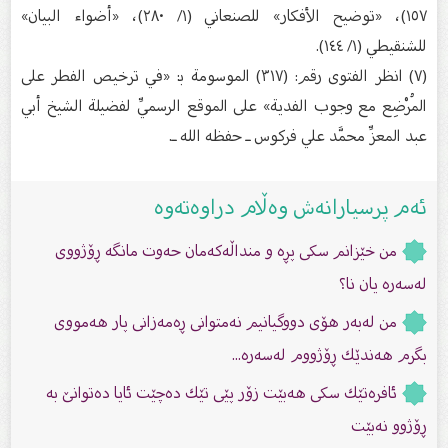
١٥٧)، «توضيح الأفكار» للصنعاني (١/ ٢٨٠)، «أضواء البيان»
للشنقيطي (١/ ١٤٤).
(٧) انظر الفتوى رقم: (٣١٧) الموسومة ﺑ: «في ترخيص الفطر على
المُرْضِع مع وجوب الفدية» على الموقع الرسميِّ لفضيلة الشيخ أبي
عبد المعزِّ محمَّد علي فركوس ـ حفظه الله ـ.
ئەم پرسیارانەش وەڵام دراوەتەوە
من خێزانم سكى پڕە و منداڵەكەمان حەوت مانگە ڕۆژووى
لەسەرە یان نا؟
من لەبەر هۆى دووگیانیم نەمتوانى ڕەمەزانى پار هەمووى
بگرم هەندێك ڕۆژووم لەسەره...
ئافرەتێك سكى هەبێت زۆر پێى تێك دەچێت ئایا دەتوانێ بە
ڕۆژوو نەبێت