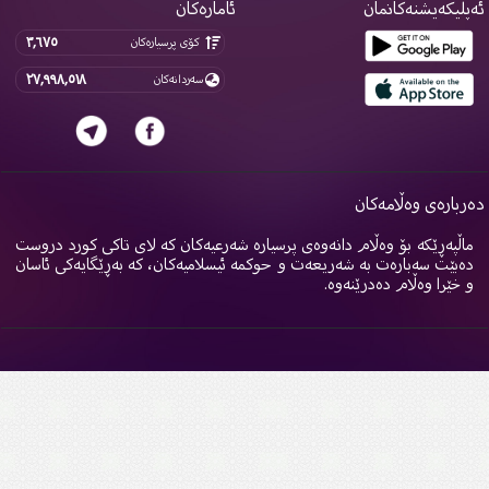
پلیکەیشنەکانمان
ئامارەکان
٣,٦٧٥
کۆی پرسیارەکان
٢٧,٩٩٨,٥١٨
سەردانەکان
ربارەی وەڵامەکان
اڵپەڕێکە بۆ وەڵام دانەوەی پرسیارە شەرعیەکان کە لای تاکی کورد دروست
ەبێت سەبارەت بە شەریعەت و حوکمە ئیسلامیەکان، کە بەڕێگایەکی ئاسان
 خێرا وەڵام دەدرێنەوە.