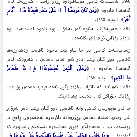
بەڵام بەنیسبەت کەسی موسافیرەوە ڕۆژو واجبە ، هەروەک لەم
ئایەتەدا هاتووە ﴿
وَمَن كَانَ مَرِيضًا أَوۡ عَلَىٰ سَفَرٖ فَعِدَّةٞ مِّنۡ أَيَّامٍ
أُخَرَ
﴾ [البقرة: ١٨٥]،
واتە : هەریەکێک لەئێوە گەر نەخۆش بوو یاخود لەسەفەردا بوو
ئەوا با ڕۆژانی تر قەزای بکاتەوە .
وەبەنیسبەت کەسی پیر جا پیاو بێت یاخود ئافرەت وەهەروەها
ئافرەتی دوو گیان وشیر دەر ئەوا فدیە دەدەن ، هەروەک لەم
ئایەتەدا هاتووە : ﴿
وَعَلَى ٱلَّذِينَ يُطِيقُونَهُۥ فِدۡيَةٞ طَعَامُ
مِسۡكِينٖ
﴾ [البقرة: ١٨٤]،
واتە : ئەوانەی کە ناتوانن ڕۆژوو بگرن ئەوە فیدیە دەدەن بۆ هەر
ڕۆژێک خۆراکی کەم دەست وهەژارێک .
جا ئەو بۆچوونەی کەپێی وایە ئافرەتی دوو گیان وشیر دەر بەڕۆژو
نابن وتەنها فیدیە دەدەن وڕۆژوەکە ناگرنەوە لەهەمووی ڕاجح تر
وپەسەند ترە ، لەعەبوڵڵای کوڕی عەباسەوە بەسحیحی هاتووە کە
گوتویەتی
:
«إِذَا خَافَتِ الحَامِلُ عَلَى نَفْسِهَا وَالمُرْضِعُ عَلَى وَلَدِهَا فِي