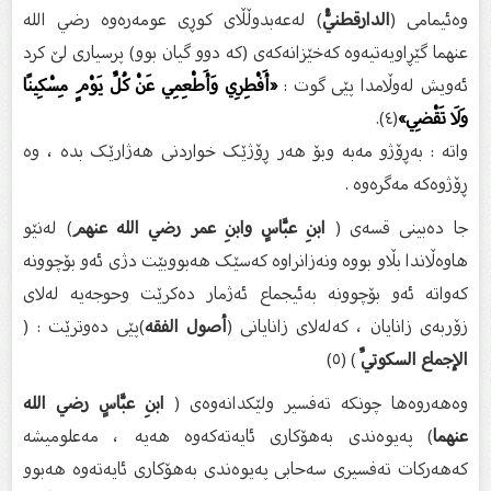
وەئیمامی (
الدارقطنيُّ
) لەعەبدوڵڵای کوڕی عومەرەوە رضي الله
عنهما گێڕاویەتیەوە کەخێزانەکەی (کە دوو گیان بوو) پرسیاری لێ کرد
ئەویش لەوڵامدا پێی گوت :
«أَفْطِرِي وَأَطْعِمِي عَنْ كُلِّ يَوْمٍ مِسْكِينًا
وَلَا تَقْضِي»
(٤).
واتە : بەڕۆژو مەبە وبۆ هەر ڕۆژێک خواردنی هەژارێک بدە ، وە
ڕۆژوەکە مەگرەوە .
جا دەبینی قسەی (
ابنِ عبَّاسٍ وابنِ عمر رضي الله عنهم
) لەنێو
هاوەڵاندا بڵاو بووە ونەزانراوە کەسێک هەبووبێت دژی ئەو بۆچوونە
کەواتە ئەو بۆچوونە بەئیجماع ئەژمار دەکرێت وحوجەیە لەلای
زۆربەی زانایان ، کەلەلای زانایانی (
أصول الفقه
)پێی دەوترێت : (
الإجماع السكوتيِّ
) (٥)
وەهەروەها چونکە تەفسیر ولێکدانەوەی (
ابنِ عبَّاسٍ رضي الله
عنهما
) پەیوەندی بەهۆکاری ئایەتەکەوە هەیە ، مەعلومیشە
کەهەرکات تەفسیری سەحابی پەیوەندی بەهۆکاری ئایەتەوە هەبوو