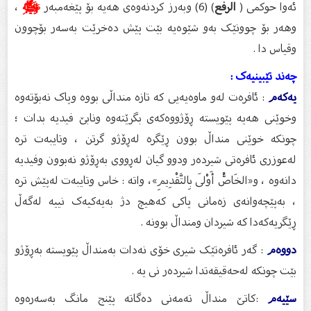
ئەوا حوکمی (
الرفع
) (6) وبەرز کردنەوەی هەیە بۆ پێغەمبەر
ﷺ
،
وهەر بۆ چوونێک بەو شێوەیە بێت پێش دەخرێت بەسەر بۆچوون
وقیاس دا .
چەند تێبینیەک :
یەکەم
: ئافرەت لەو ماوەیەیی کە تازە منداڵی بووە وپاک نەبۆتەوە
وخوێنى هەیە پێویستە ڕۆژووەکەی بگرێتەوە ونابێ فیدیە بدات ؛
چونکە خوێنی منداڵ بوون ڕێگرە لەڕۆژو گرتن ، وتایبەت ترە
لەعوزری ئافرەتی شیردەر ودوو گیان لەڕووی بەڕۆژو نەبوون وفیدیە
دانەوە ، و«الخَاصُّ أَوْلَى بِالتَّقْدِيمِ»، واتە : خاس وتایبەت لەپێش ترە
، بەپێچەوانەی زەمانی پاکی کەهیچ دژ بەیەکیەک نییە لەگەڵ
ڕێگریەکەدا کە شیردان ومنداڵ بوونە .
دووەم
: گەر ئافرەتێک شیری خۆی نەدات بەمنداڵ پێویستە بەڕۆژو
بێت چونکە لەحەقیقەتدا شیردەر نی یە .
سێیەم
:کاتێ منداڵ تەمەنی دەگاتە پێنج مانگ بەسەرەوە