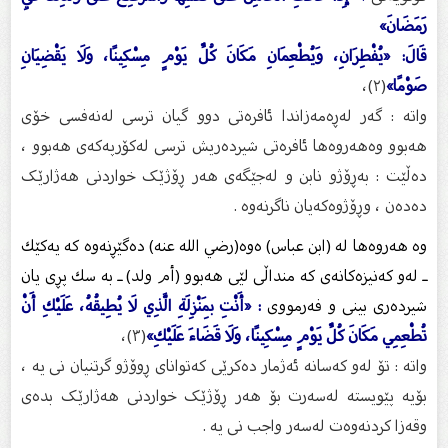
رَمَضَانَ»
قَالَ: «يُفْطِرَانِ، وَيُطْعِمَانِ مَكَانَ كُلِّ يَوْمٍ مِسْكِينًا، وَلَا يَقْضِيَانِ
صَوْمًا»
(٢)،
واتە : گەر لەڕەمەزاندا ئافرەتی دوو گیان ترسی لەنەفسی خۆی
هەبوو وەهەروەها ئافرەتی شیردەریش ترسی لەکۆرپەکەی هەبوو ،
دەڵێت : بەڕۆژو نابن و لەجێگەی هەر ڕۆژێک خواردنی هەژارێک
دەدەن ، وڕۆژوەکەیان ناگرنەوە .
وە هەروەها لە (ابن عباس) ەوە(رضي الله عنه) دەگێڕنەوە كە یەكێك
ـ لەو كەنیزەكانەی كە منداڵی لێی هەبوو (أم ولد) ـ بە سك پڕی یان
شیردەری بینی و فەرمووی
: «أَنْتِ بِمَنْزِلَةِ الَّذِي لَا يُطِيقُهُ، عَلَيْكِ أَنْ
تُطْعِمِي مَكَانَ كُلِّ يَوْمٍ مِسْكِينًا، وَلَا قَضَاءَ عَلَيْكِ»
(٣)،
واتە : تۆ لەو کەسانە ئەژمار دەکرێی کەتوانای ڕوۆژو گرتنیان نی یە ،
بۆیە پێویستە لەسەرت بۆ هەر ڕۆژێک خواردنی هەژارێک بدەی
وقەزا کردنەوەت لەسەر واجب نی یە .