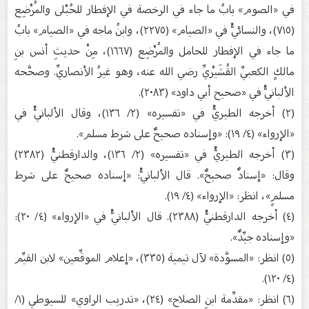
في «الصوم» بابُ ما جاء في الرخصة في الإفطار للحُبْلى والمُرْضِع
(٧١٥)، والنسائيُّ في «الصيام» (٢٢٧٥)، وابنُ ماجه في «الصيام» بابُ
ما جاء في الإفطار للحامل والمُرْضِع (١٦٦٧)، مِنْ حديثِ أنس بنِ
مالكٍ الكعبيِّ القُشَيْريِّ رضي الله عنه، وهو غيرُ الأنصاريِّ. وصحَّحه
الألبانيُّ في «صحيح أبي داود» (٢٠٨٣).
(٢) أخرجه الطبريُّ في «تفسيره» (٢/ ١٣٦)، وقال الألبانيُّ في
«الإرواء» (٤/ ١٩): «وإسناده صحيحٌ على شرط مسلم».
(٣) أخرجه الطبريُّ في «تفسيره» (٢/ ١٣٦)، والدارقطنيُّ (٢٣٨٢)
وقال: «إسنادٌ صحيحٌ». قال الألبانيُّ: «إسناده صحيحٌ على شرط
مسلمٍ»، انظر: «الإرواء» (٤/ ١٩).
(٤) أخرجه الدارقطنيُّ (٢٣٨٨). قال الألبانيُّ في «الإرواء» (٤/ ٢٠):
«وإسناده جيِّدٌ».
(٥) انظر: «المسوَّدة» لآل تيمية (٣٣٥)، «إعلام الموقِّعين» لابن القيِّم
(٤/ ١٢٠).
(٦) انظر: «مقدِّمة ابنِ الصلاح» (٢٤)، «تدريب الراوي» للسيوطي (١/