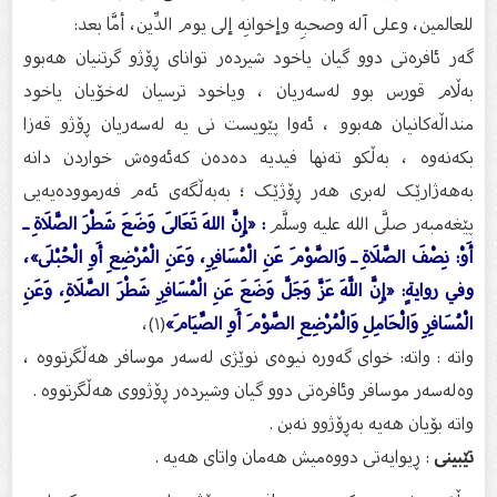
للعالمين، وعلى آله وصحبِه وإخوانِه إلى يوم الدِّين، أمَّا بعد:
گەر ئافرەتی دوو گیان یاخود شیردەر توانای ڕۆژو گرتنیان هەبوو
بەڵام قورس بوو لەسەریان ، ویاخود ترسیان لەخۆیان یاخود
منداڵەکانیان هەبوو ، ئەوا پێویست نی یە لەسەریان ڕۆژو قەزا
بکەنەوە ، بەڵکو تەنها فیدیە دەدەن کەئەوەش خواردن دانە
بەهەژارێک لەبری هەر ڕۆژێک ؛ بەبەڵگەی ئەم فەرموودەیەیی
پێغەمبەر صلَّى الله عليه وسلَّم
: «إِنَّ اللهَ تَعَالَى وَضَعَ شَطْرَ الصَّلَاةِ ـ
أَوْ: نِصْفَ الصَّلَاةِ ـ وَالصَّوْمَ عَنِ الْمُسَافِرِ، وَعَنِ الْمُرْضِعِ أَوِ الْحُبْلَى»،
وفي روايةٍ: «إِنَّ اللَّهَ عَزَّ وَجَلَّ وَضَعَ عَنِ الْمُسَافِرِ شَطْرَ الصَّلَاةِ، وَعَنِ
الْمُسَافِرِ وَالْحَامِلِ وَالْمُرْضِعِ الصَّوْمَ أَوِ الصِّيَامَ»
(١)،
واتە : واتە: خوای گەورە نیوەی نوێژی لەسەر موسافر هەڵگرتووە ،
وەلەسەر موسافر وئافرەتی دوو گیان وشیردەر ڕۆژووی هەڵگرتووە .
واتە بۆیان هەیە بەڕۆژوو نەبن .
تێبینی
: ڕیوایەتی دووەمیش هەمان واتای هەیە .