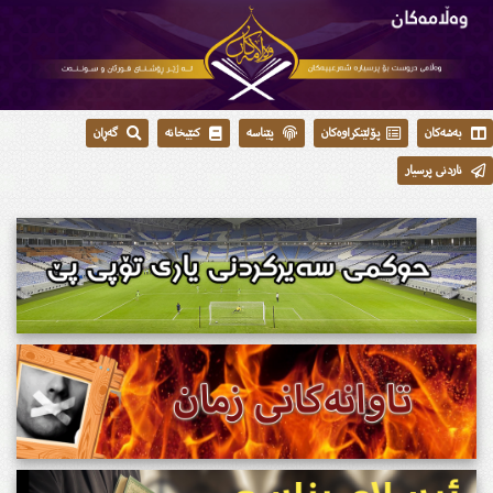
بەشەکان
پۆلێنکراوەکان
پێناسە
کتێبخانە
گەڕان
ناردنی پرسیار