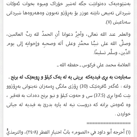
بەشێوەیەک دەتوانێت جگە لەشیر خۆراک ومیوە بخوات ئەوکات
شیردانی تەبیعی نابێتە عوزر بۆ بەڕۆژو نەبوون وەهەروەها شیردانی
سەناعیش (٧).
والعلم عند الله تعالى، وآخِرُ دعوانا أنِ الحمدُ لله ربِّ العالمين،
وصلَّى الله على نبيِّنا محمَّدٍ وعلى آله وصحبِه وإخوانِه إلى يوم
الدِّين، وسلَّم تسليمًا.
العلامة محمد علي فركوس ـ حفظه الله ـ
سەبارەت بە بڕی فیدیەکە بریتی یە لە یەک کیلۆ و ڕوبعێک لە برنج .
واتە : ئەگەر ئافرەتێک (30) ڕۆژى مانگى ڕەمەزان نەیتوانى بەڕۆژوو
بێت ئەوا بڕی (37.5) سی و حەوت کیلۆ و نیو برنج دەدات بە فەقیر ،
وە ئەوەش بزانە کە دروست نیە لە پارە بدرێ بە فیدیە لە جیاتی
خواردن .
================
(١) أخرجه أبو داود في «الصوم» بابُ اختيارِ الفطر (٢٤٠٨)، والترمذيُّ