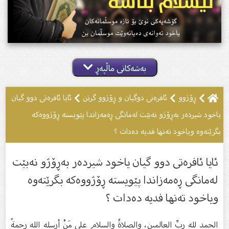
بەشەکانی ماڵپەڕ
ڕۆژوو
ئافرەتى دوگیان و ڕۆژوو گرتن
ئایا ئافرەتی دوو گیان
یاخود شیردەر بەڕۆژو نەبێت لەمانگی ڕەمەزاندا پێویستە ڕۆژووەکە
بگرێتەوە ویاخود تەنها فدیە دەدات ؟
ئایا ئافرەتی دوو گیان یاخود شیردەر بەڕۆژو نەبێت
لەمانگی ڕەمەزاندا پێویستە ڕۆژووەکە بگرێتەوە
ویاخود تەنها فدیە دەدات ؟
الحمد لله ربِّ العالمين، والصلاةُ والسلام على مَنْ أرسله الله رحمةً