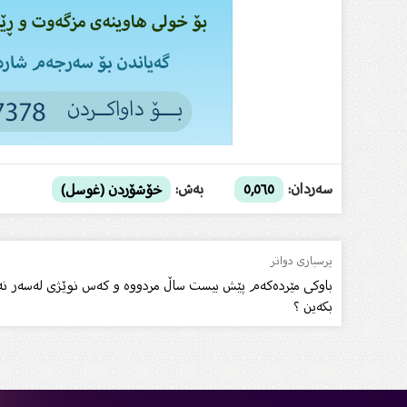
سەردان:
بەش:
٥,٥٦٥
خۆشۆردن (غوسل)
پرسیاری دواتر
باوکی مێردەکەم پێش بیست ساڵ مردووە و کەس نوێژی لەسەر نەکرد
بکەین ؟