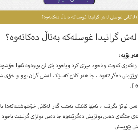
ا) لەکاتی غوسلى لەش گرانیدا غوسلەکە بەتاڵ دەکاتەوە؟
 لەش گرانیدا غوسلەکە بەتاڵ دەکاتەوە؟
ر بۆیە :
ەکەری کەوت ویاخود میزی کرد ویاخود بای لێ بووەوە ئەوا خۆشوشت
وێژیش دەگرێتەوە ، جا هەر کاتێ کەسێک لەشی گران بوو و خۆی شو
 نوێژ بگرێت ، تەنها کاتێک نەبێت گەر لەکاتی خۆشوشتنەکەدا یا
ەی جێگەی دەس نوێژیش دەگرێتەوە جا دەس نوێژی گرتبێت یاخود نا 
 پێویستن .