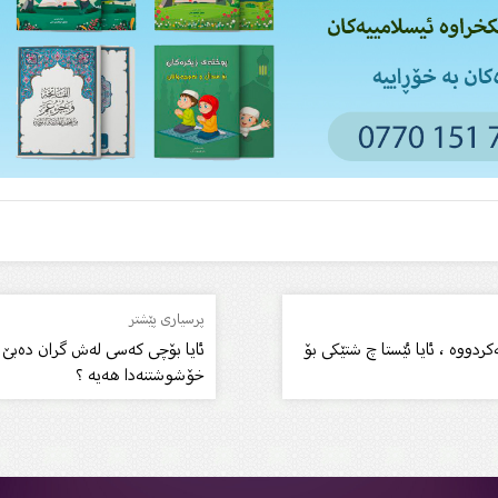
پرسیاری پێشتر
ووە ، ئایا ئێستا چ شتێکی بۆ
ئایا بۆچی کەسی لەش گران دەبێ خ
خۆشوشتنەدا هەیە ؟