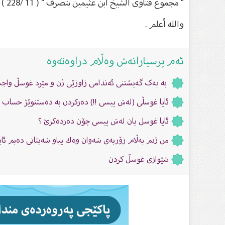
" مجموع فتاوى الشيخ ابن عثيمين بتصرف " ( 11 /228 ) .
والله أعلم .
ئەم پرسیارانەش وەڵام دراوەتەوە
بە یەک گەیشتنی ئەندامی زاوزێی ژن و مێرد غوسڵ واجب
ئایا غوسڵى (لەش پیسى !!) دەركردن بە دەستنوێژ حساب
ئایا غوسل یان لەش پیسى چۆن دەردەكرێ ؟
من ژنم بەڵام زۆربەى شەوان وەك پیاو شەیتانى دەبم ئای
شێوازى غوسڵ كردن