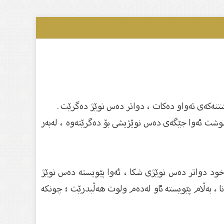
نەکەی تەواو دەکات ، دواتر دەس نوێژ دەگرێت .
شت ئەوا جێگەی دەس نوێژیشی بۆ دەگرێتەوە ، لەبەر
خود دواتر دەس نوێژی شکا ، ئەوا پێویستە دەس نوێژ
، بەڵام پێویستە ئاو لەدەم ولوت هەڵبدرێت ؛ چونکە