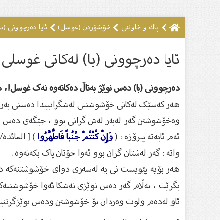
پاك و خاوێنى
خۆشۆردن (غوسل)
ئایا دەرچوونی (ب
ئایا دەرچوونی (با) لەکاتی غوسلى
دەرچوونی (با) دەس نوێژ بەتاڵ دەکاتەوە نەک غوسل!، هە
هەر کەسێک لەکاتی خۆشوشتنی لەشگرانییدا دەستی بەر ز
وەخۆشوشتن گەر لەبەر لەش گرانی بوو ، جێگەی دەس ن
ئەم ئایەتە پیرۆزە : (
وَإِنْ كُنْتُمْ جُنُباً فَاطَّهَّرُوا
) [ المائدة/6 ] .
واتە : گەر لەشتان گران بوو ئەوا خۆتان پاک بکەنەوە .
هەر بۆیە پێویست نی یە لەسەری دوای خۆشوشتنەکە دەس
بگرێت ، بەڵام گەر دەس نوێژی نەشکا ئەوا خۆشوشتنەک
ئاو لەدەم ولوت وەردان بۆ خۆشوشتن ودەس نوێژگرتنیش