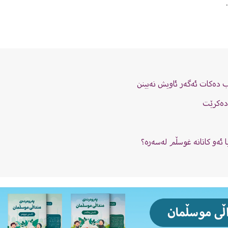
 دەکات ئەگەر ئاویش نەبینن
 دەكرێت
ا ئەو كاتانە غوسڵم لەسەرە؟