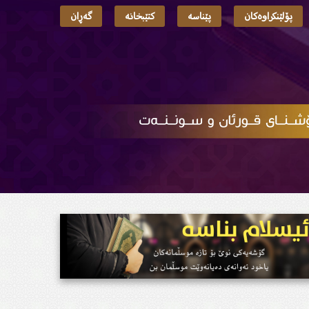
پۆلێنکراوەکان
پێناسە
کتێبخانە
گەڕان