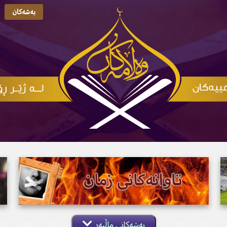
بەشەکان
بەشەکانی ماڵپەڕ