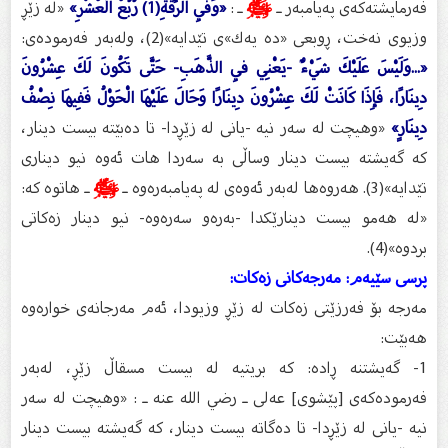
فه‌رمایشته‌كه‌ى په‌یامبه‌ر ـ
ﷺ
ـ :
«وَفِي الرِّقَةِ(1) رُبُعُ الْعُشْرِ»
«له‌ زێڕ
وزیوی نه‌خت، ڕوبعی «ده‌ یه‌ك»ی تێدایه‌»(2)، وله‌به‌ر فه‌رموده‌ی:
«...وَلَيْسَ عَلَيْكَ شَيْءٌ -يَعْنِي فِي الذَّهَبِ- حَتَّى تَكُونَ لَكَ عِشْرُونَ
دِينَارًا، فَإِذَا كَانَتْ لَكَ عِشْرُونَ دِينَارًا وَحَالَ عَلَيْهَا الْحَوْلُ فَفِيهَا نِصْفُ
دِينَارٍ»
«وهیچت له‌ سه‌ر نیه‌ -یانی له‌ زێڕدا- تا ده‌بێته‌ بیست دینار،
كه‌ گه‌یشته‌ بیست دینار وساڵی به‌ سه‌ردا هات ئه‌وه‌ نیو دیناری
تێدایه‌»(3). هه‌روه‌ها له‌به‌ر ئه‌وه‌ى له‌ په‌یامبه‌ره‌وه‌ ـ
ﷺ
ـ هاتوه‌ كه‌:
«له‌ هه‌مو بیست دینارێكدا -به‌ره‌و سه‌ره‌وه‌- نیو دینار زه‌كاتی
بردوه‌»(4).
پرسى سێیه‌م: مه‌رجه‌كانی زه‌كات:
مه‌رجه‌ بۆ فه‌رزێتی زه‌كات له‌ زێڕ وزیودا، ئه‌م مه‌رجانه‌ى خواره‌وه‌
هه‌بێت:
1- گه‌یشتنه‌ ڕاده‌: كه‌ بریتیه‌ له‌ بیست مسقاڵ زێڕ، له‌به‌ر
فه‌رموده‌كه‌ى [پێشوی] عه‌لی ـ رضي الله عنه ـ : «وهیچت له‌ سه‌ر
نیه‌ -یانی له‌ زێڕدا- تا ده‌گاته‌ بیست دینار، كه‌ گه‌یشته‌ بیست دینار