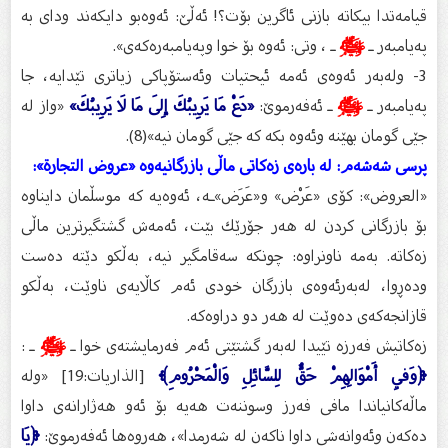
قیامه‌تدا بیكاته‌ بازنی ئاگرین بۆت؟! ئه‌ڵێ: ئه‌وه‌بو دایكه‌ند ودای به‌
په‌یامبه‌ر ـ
ﷺ
ـ ، وتی: ئه‌وه‌ بۆ خوا وپه‌یامبه‌ره‌كه‌ى».
3- وله‌به‌ر ئه‌وه‌ى ئه‌مه‌ ئیحتیات وئه‌ستۆپاكی زیاتری تێدایه‌، جا
په‌یامبه‌ر ـ
ﷺ
ـ ئه‌فه‌رموێ:
«دَعْ مَا يَرِيبُكَ إِلَى مَا لَا يَرِيبُكَ»
«واز له‌
جێی گومان بهێنه‌ وئه‌وه‌ بكه‌ كه‌ جێی گومان نیه‌»(8).
پرسى شه‌شه‌م: له‌ باره‌ى زه‌كاتی ماڵی بازرگانیه‌وه‌ «عروض التجارة»:
«العروض»: كۆی «عَرْض» و«عَرَض»ـه‌، ئه‌وه‌یه‌ كه‌ موسڵمان دایناوه‌
بۆ بازرگانی كردن له‌ هه‌ر جۆرێك بێت، ئه‌مه‌ش گشتگیرترین ماڵی
زه‌كاته‌. به‌مه‌ ناونراوه‌: چونكه‌ سه‌قامگیر نیه‌، به‌ڵكو دێته‌ ده‌ست
وده‌ڕوا، له‌به‌رئه‌وه‌ى بازرگان خودی ئه‌م كاڵایه‌ی ناوێت، به‌ڵكو
قازانجه‌كه‌ى ده‌وێت له‌ هه‌ر دو دراوه‌كه‌.
زه‌كاتیش فه‌رزه‌ تێیدا له‌به‌ر گشتێتی ئه‌م فه‌رمایشته‌ی خوا ـ
ﷺ
ـ :
﴿وَفِي أَمْوَالِهِمْ حَقٌّ لِلسَّائِلِ وَالْمَحْرُومِ﴾
[الذاريات:19] «وله‌
ماڵه‌كانیاندا مافی فه‌رز وسوننه‌ت هه‌یه‌ بۆ ئه‌و هه‌ژارانه‌ى داوا
ده‌كه‌ن وئه‌وانه‌شی داوا ناكه‌ن له‌ شه‌رمدا»، هه‌روه‌ها ئه‌فه‌رموێ:
﴿يَا