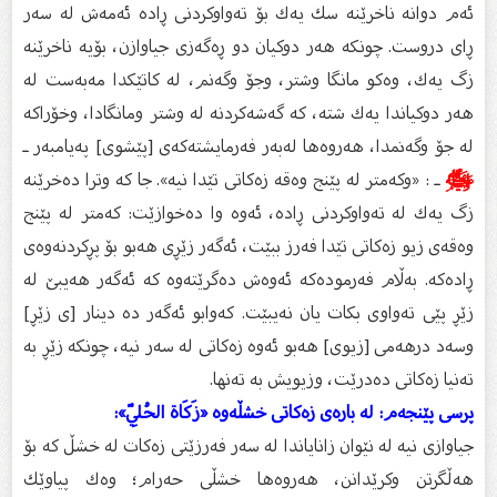
ئه‌م دوانه‌ ناخرێنه‌ سك یه‌ك بۆ ته‌واوكردنی ڕاده‌ ئه‌مه‌ش له‌ سه‌ر
ڕای دروست. چونكه‌ هه‌ر دوكیان دو ڕه‌گه‌زی جیاوازن، بۆیه‌ ناخرێنه‌
زگ یه‌ك، وه‌كو مانگا وشتر، وجۆ وگه‌نم، له‌ كاتێكدا مه‌به‌ست له‌
هه‌ر دوكیاندا یه‌ك شته‌، كه‌ گه‌شه‌كردنه‌ له‌ وشتر ومانگادا، وخۆراكه‌
له‌ جۆ وگه‌نمدا، هه‌روه‌ها له‌به‌ر فه‌رمایشته‌كه‌ى [پێشوی] په‌یامبه‌ر ـ
ﷺ
ـ : «وكه‌متر له‌ پێنج وه‌قه‌ زه‌كاتی تێدا نیه‌». جا كه‌ وترا ده‌خرێنه‌
زگ یه‌ك له‌ ته‌واوكردنی ڕاده‌، ئه‌وه‌ وا ده‌خوازێت: كه‌متر له‌ پێنج
وه‌قه‌ی زیو زه‌كاتی تێدا فه‌رز ببێت، ئه‌گه‌ر زێڕی هه‌بو بۆ پڕكردنه‌وه‌ى
ڕاده‌كه‌. به‌ڵام فه‌رموده‌كه‌ ئه‌وه‌ش ده‌گرێته‌وه‌ كه‌ ئه‌گه‌ر هه‌یبێ له‌
زێڕ پێی ته‌واوی بكات یان نه‌یبێت. كه‌وابو ئه‌گه‌ر ده‌ دینار [ی زێڕ]
وسه‌د درهه‌می [زیوی] هه‌بو ئه‌وه‌ زه‌كاتی له‌ سه‌ر نیه‌، چونكه‌ زێڕ به‌
ته‌نیا زه‌كاتی ده‌درێت، وزیویش به‌ ته‌نها.
پرسى پێنجه‌م: له‌ باره‌ى زه‌كاتی خشڵه‌وه‌ «زَكَاة الحُلِيّ»:
جیاوازی نیه‌ له‌ نێوان زانایاندا له‌ سه‌ر فه‌رزێتی زه‌كات له‌ خشڵ كه‌ بۆ
هه‌ڵگرتن وكرێدانن، هه‌روه‌ها خشڵی حه‌رام؛ وه‌ك پیاوێك