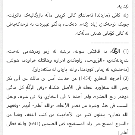
تێدایه‌.
وله‌ كاتی ژماردندا ته‌ماشای كاتی كڕینی ماڵه‌ بازرگانیه‌كه‌ ناكرێت،
چونكه‌ نرخه‌كه‌ی زیاد وكه‌م ده‌كات، به‌ڵكو عیبره‌ت به‌ نرخه‌كه‌یه‌تی
له‌ كاتی كۆتایی هاتنی ساڵه‌كه‌.
==============
(1)
الرِّقَة
: به‌ قافێكی سوك، بریتیه‌ له‌ زیو ودرهه‌می نه‌خت،
بنه‌ڕه‌ته‌كه‌ى: «الوَرق»ـه‌، واوه‌كه‌ى لابراوه‌ وهائێك خراوه‌ته‌ شوێنی.
[نه‌ختیش: له‌ زمانی كوردیدا، واته‌: پاره‌ی له‌ سكه‌دراو].
(2) أخرجه البخاري (1454) من حديث أنس بن مالك عن أبي بكر
رضي الله عنه[ورد لفظه في الأصل هكذا: «وفي الرِّقَةِ كل مائتي
درهم ربع العشر». ولم أجده لا في البخاري ولا في غيره، ولعل
السبب في هذا وغيره من تغاير الألفاظ -والله أعلم- أنهم -وفقهم
الله تعالى- ينقلون كثير من الأحاديث من كتب الفقه، وهنا من
«الشرح الممتع على زاد المستقنع» لابن العثيمين (6/31). والله تعالى
أعلم]