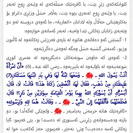
كلوانكه‌كه‌ى زێڕ بێت، یا ئافره‌تێك خشڵه‌كه‌ى له‌ وێنه‌ى ڕوح له‌به‌ر
بێت، یا وێنه‌ى ڕوح له‌به‌ری پێوه‌ بێت، به‌ڵام خشڵ وزێڕی دانراو بۆ
به‌كارهێنانی حه‌ڵاڵ وله‌ لادانان «العارية»، جا ئه‌وه‌ى دروسته‌ له‌و دو
وته‌یه‌ی زانایان زه‌كاتی تێدا واجبه‌، له‌به‌ر ئه‌مانه‌ى خواره‌وه‌:
1- گشتێتی ئه‌و ده‌قانه‌ی هاتوه‌ له‌ باره‌ى فه‌رزێتی زه‌كاته‌وه‌ له‌ ئاڵتون
وزیو، ئه‌مه‌ش گشتیه‌ خشڵ وجگه‌ له‌وه‌ش ده‌گرێته‌وه‌.
2- ئه‌وه‌ی كه‌ خاوه‌ن سونه‌نه‌كان ده‌یگێڕنه‌وه‌ له‌ عه‌مری كوڕی
شوعه‌یبه‌وه‌ له‌ باوكیه‌وه‌ له‌ باپیریه‌وه‌ ـ رضي الله عنه ـ (6):
«أَنَّ امْرَأَةً
أَتَتْ رَسُولَ اللهِ ـ
ﷺ
ـ وَمَعَهَا ابْنَةٌ لَهَا وَفِي يَدِ ابْنَتِهَا مَسَكَتَانِ(7)
غَلِيظَتَانِ مِنْ ذَهَبٍ، فَقَالَ لَهَا: أَتُعْطِينَ زَكَاةَ هَذَا؟ قَالَتْ: لَا، قَالَ:
أَيَسُرُّكِ أَنْ يُسَوِّرَكِ اللهُ بِهِمَا يَوْمَ الْقِيَامَةِ سِوَارَيْنِ مِنْ نَارٍ؟! قَالَ:
فَخَلَعَتْهُمَا فَأَلْقَتْهُمَا إِلَى النَّبِيِّ ـ
ﷺ
ـ ، وَقَالَتْ: هُمَا لِلهِ وَلِرَسُولِهِ»
«ئافره‌تێك هاته‌ خزمه‌تی په‌یامبه‌ر ـ
ﷺ
ـ وكچێكی له‌گه‌ڵدا بو، دو
بازنه‌ وده‌سته‌وانه‌ى زێڕینی ئه‌ستوری له‌ ده‌ستدا بو، پێی فه‌رمو: ئایا
زه‌كاتی ئه‌مه‌ ده‌ده‌یت؟ وتی: نه‌خێر، فه‌رموی: حه‌ز ئه‌كه‌یت خوا له‌