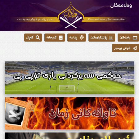
بەشەکان
پۆلێنکراوەکان
پێناسە
کتێبخانە
گەڕان
ناردنی پرسیار