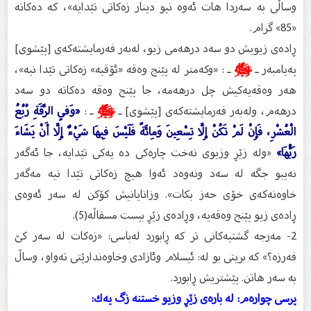
وساڵی به‌ سه‌ردا هات ئه‌وه‌ نیو دینار زه‌كاتی تێدایه‌»، كه‌ ده‌كاته‌
«85» گرام.
ڕاده‌ى زیویش دو سه‌د درهه‌می زیو، له‌به‌ر فه‌رمایشته‌كه‌ى [پێشوی]
په‌یامبه‌ر ـ
ﷺ
ـ : «وكه‌متر له‌ پێنج وه‌قه‌ «ئۆقیه‌» زه‌كاتی تێدا نیه‌»،
هه‌ر وه‌قه‌یه‌كیش چل درهه‌مه‌، جا پێنج وه‌قه‌ ده‌كاته‌ دو سه‌د
درهه‌م، وله‌به‌ر فه‌رمایشته‌كه‌ى [پێشوی] ـ
ﷺ
ـ :
«وَفِي الرِّقَةِ رُبُعُ
الْعُشْرِ، فَإِنْ لَمْ تَكُنْ إِلَّا تِسْعِينَ وَمِائَةً فَلَيْسَ فِيهَا شَيْءٌ إِلَّا أَنْ يَشَاءَ
رَبُّهَا»
«وله‌ زێڕ وزیوی نه‌خت چاره‌كی ده‌ یه‌كی تێدایه‌، جا ئه‌گه‌ر
نه‌یبو جگه‌ له‌ سه‌د ونه‌وه‌د ئه‌وا هیچ زه‌كاتی تێدا نیه‌ مه‌گه‌ر
خاوه‌نه‌كه‌ى خۆی حه‌ز بكات». وزانایانیش كۆكن له‌ سه‌ر ئه‌وه‌ى
ڕاده‌ى زیو پێنج وه‌قه‌یه‌، وڕاده‌ى زێڕ بیست مسقاڵه‌(5).
2- مه‌رجه‌ گشتیه‌كانی تر كه‌ ڕابورد له‌باسی: «زه‌كات له‌ سه‌ر كێ
فه‌رزه‌؟» كه‌ بریتی بو له‌: ئیسلام وئازادی وخاوه‌ندارێتی ته‌واو، وساڵ
به‌ سه‌ر هاتن. پێشتریش ڕابورد.
پرسى چواره‌م: له‌ باره‌ى زێڕ وزیو خستنه‌ زگ یه‌ك: