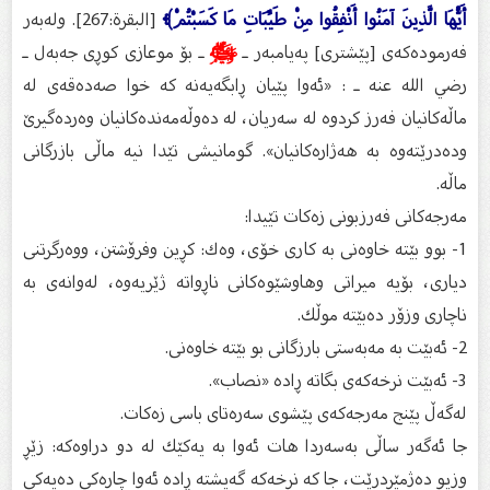
أَيُّهَا الَّذِينَ آمَنُوا أَنْفِقُوا مِنْ طَيِّبَاتِ مَا كَسَبْتُمْ﴾
[البقرة:267]. وله‌به‌ر
فه‌رموده‌كه‌ى [پێشتری] په‌یامبه‌ر ـ
ﷺ
ـ بۆ موعازی كوڕی جه‌به‌ل ـ
رضي الله عنه ـ : «ئه‌وا پێیان ڕابگه‌یه‌نه‌ كه‌ خوا صه‌ده‌قه‌ی له‌
ماڵه‌كانیان فه‌رز كردوه‌ له‌ سه‌ریان، له‌ ده‌وڵه‌مه‌نده‌كانیان وه‌رده‌گیرێ
وده‌درێته‌وه‌ به‌ هه‌ژاره‌كانیان». گومانیشی تێدا نیه‌ ماڵی بازرگانی
ماڵه‌.
مه‌رجه‌كانی فه‌رزبونی زه‌كات تێیدا:
1- بوو بێته‌ خاوه‌نی به‌ كاری خۆی، وه‌ك: كڕین وفرۆشتن، ووه‌رگرتنی
دیاری، بۆیه‌ میراتی وهاوشێوه‌كانی ناڕواته‌ ژێریه‌وه‌، له‌وانه‌ى به‌
ناچاری وزۆر ده‌بێته‌ موڵك.
2- ئه‌بێت به‌ مه‌به‌ستی بارزگانی بو بێته‌ خاوه‌نی.
3- ئه‌بێت نرخه‌كه‌ى بگاته‌ ڕاده‌ «نصاب».
له‌گه‌ڵ پێنج مه‌رجه‌كه‌ى پێشوی سه‌ره‌تای باسی زه‌كات.
جا ئه‌گه‌ر ساڵی به‌سه‌ردا هات ئه‌وا به‌ یه‌كێك له‌ دو دراوه‌كه‌: زێڕ
وزیو ده‌ژمێردرێت، جا كه‌ نرخه‌كه‌ گه‌یشته‌ ڕاده‌ ئه‌وا چاره‌كی ده‌یه‌كی