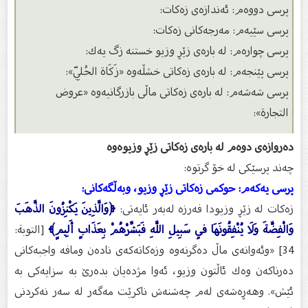
پرسى دووه‌م: ئه‌ندازه‌ى زه‌كات:
پرسى سێیه‌م: مه‌رجه‌كانی زه‌كات:
پرسى چواره‌م: له‌ باره‌ى زێڕ وزیو خستنه‌ زگ یه‌ك:
پرسى پێنجه‌م: له‌ باره‌ى زه‌كاتی خشڵه‌وه‌ «زَكَاة الحُلِيّ»:
پرسى شه‌شه‌م: له‌ باره‌ى زه‌كاتی ماڵی بازرگانیه‌وه‌ «عروض
التجارة»:
ده‌روازه‌ى دوه‌م له‌ باره‌ى زه‌كاتی زێڕ وزیوه‌وه‌
چه‌ند پرسێكی له‌ خۆ گرتوه‌:
پرسى یه‌كه‌م: حوكمی زه‌كاتی زێڕ وزیو، وبه‌ڵگه‌كانی:
زه‌كات له‌ زێڕ وزیودا فه‌رزه‌ له‌به‌ر ئایه‌تی:
﴿وَالَّذِينَ يَكْنِزُونَ الذَّهَبَ
وَالْفِضَّةَ وَلَا يُنْفِقُونَهَا فِي سَبِيلِ اللَّهِ فَبَشِّرْهُمْ بِعَذَابٍ أَلِيمٍ﴾
[التوبة:
34] «وئه‌وانه‌ى ماڵ ده‌گرنه‌وه‌ وزه‌كاته‌كه‌ى ناده‌ن ومافه‌ واجبه‌كانی
ده‌رناكه‌ن وه‌ك ئاڵتون وزیو، ئه‌وا مژده‌یان بده‌رێ به‌ سزایه‌كی به‌
ئێش». وهه‌ڕه‌شه‌ی له‌م چه‌شنه‌ش ناكرێت مه‌گه‌ر له‌ سه‌ر نه‌كردنی