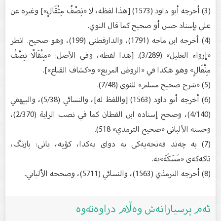
(3) أخرجه أبو داود (1573) [هذا لفظه، لا «نِصْفُ مِثْقَالٍ»] وغيره عن
علي بإسناد حسن أو صحيح كما قال النوي.
(4) أخرجه ابن ماجه (1791)، والدارقطني (199)، وهو صحيح. انظر
«إرواء الغليل» (3/289). [هذا لفظه، وفي الأصل: «مِثْقَالًا نِصْفُ
مِثْقَالٍ» وهو هكذا في «الروض المربع» و«كشاف القناع»].
(5) «شرح صحيح مسلم» للنوي (7/48).
(6) أخرجه أبو داود (1563) [واللفظ له]، والنسائي (5/38)، والبيهقي
(4/140)، وصحح إسناده ابن القطان كما في نصب الراية (2/370)،
وحسنه الألباني «صحيح الترمذي» 518).
(7) به‌ چه‌ند فه‌تحه‌یه‌كی به‌ دوای یه‌كدا، كۆیه‌، یانی: بازنگ،
تاكه‌كه‌ى «مَسَكَة»یه‌.
(8) أخرجه الترمذي (1563)، والنسائي (5711)، وصححه الألباني.
ئەم پرسیارانەش وەڵام دراوەتەوە