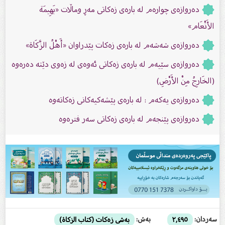
ده‌روازه‌ى چواره‌م له‌ باره‌ى زه‌كاتی مه‌ڕ وماڵات «بَهِيمَة
الأَنْعَام»
ده‌روازه‌ى شەشەم له‌ باره‌ى زه‌كات پێدراوان «أَهْلُ الزَّكَاة»
ده‌روازه‌ى سێیه‌م له‌ باره‌ى زه‌كاتی ئه‌وه‌ى له‌ زه‌وی دێته‌ ده‌ره‌وه‌
(الخَارِجُ مِنْ الأَرْضِ)
ده‌روازه‌ى یه‌كه‌م : له‌ باره‌ى پێشه‌كیه‌كانی زه‌كاته‌وه‌
ده‌روازه‌ى پێنجه‌م له‌ باره‌ى زه‌كاتی سه‌ر فتره‌وه‌
سەردان:
بەش:
٢,٤٩٥
بەشی زەکات (کتاب الزکاة)