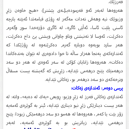
فه‌رزێك.
هه‌روه‌ها له‌به‌ر ئه‌و فه‌رموده‌یـ[ـه‌ى پێشتر]: «هیچ خاوه‌ن زێڕ
وزیوێك نیه‌ وهه‌قی نه‌دات مه‌گه‌ر له‌ ڕۆژی قیامه‌تدا ئه‌بێته‌ پارچه‌
ئاسنی پلێت ئاسا، ئه‌ڵێی ئاگره‌، له‌ ئاگری دۆزه‌خدا سور وگه‌رم
ده‌كرێت، ئه‌وسا لا ته‌نیشتی وناو چاوانی وپشتی پێ داخ ده‌كرێت،
هه‌ر سارد بویه‌وه‌ دوباره‌ گه‌رم ده‌كرێته‌وه‌ له‌ ڕۆژێكدا كه‌
ئه‌ندازه‌كه‌ى په‌نجا هه‌زار ساڵه‌ تا خوا دادوه‌ری له‌ نێوان به‌نده‌كاندا
ده‌كات». هه‌روه‌ها زانایان كۆكن له‌ سه‌ر ئه‌وه‌ى له‌ هه‌ر دو سه‌د
درهه‌مێك پێنج درهه‌می تێدایه‌، زێڕیش كه‌ گه‌یشته‌ بیست مسقاڵ
ونرخه‌كه‌ى دو سه‌د درهه‌م بو، زه‌كاتی تێدایه‌.
پرسى دوه‌م: ئه‌ندازه‌ى زه‌كات:
ئه‌ندازه‌ى زه‌كاتی فه‌رز له‌ زێڕ وزیو: ڕوبعی «یه‌ك له‌ ده‌یه‌»، واته‌: له‌
هه‌ر بیست دینارێكی زێڕ نیو دیناری تێدایه‌، ئیتر به‌ گوێره‌ى ئه‌مه‌یه‌
زۆر بێت یا كه‌م، هه‌روه‌ها له‌ هه‌مو دو سه‌د درهه‌مێكی زیودا: پێنج
درهه‌می تێدایه‌، زیاتریش بو به‌ گوێره‌ى ئه‌مه‌یه‌، له‌به‌ر