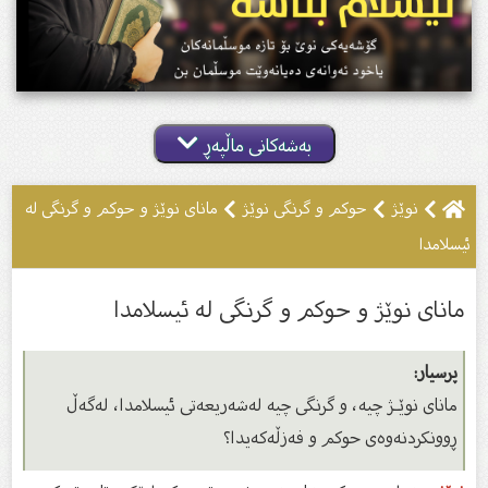
بەشەکانی ماڵپەڕ
نوێژ
حوکم و گرنگى نوێژ
ماناى نوێژ و حوکم و گرنگى لە
ئیسلامدا
ماناى نوێژ و حوکم و گرنگى لە ئیسلامدا
پرسیار:
ماناى نوێـژ چیه‌، و گرنگى چیه‌ له‌شه‌ریعه‌تى ئیسلامدا، له‌گه‌ڵ
ڕوونكردنه‌وه‌ى حوكم و فه‌زڵه‌كه‌یدا؟