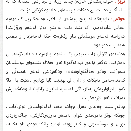
نوێژ :
خواپه‌رستیه‌كى خاوه‌ن چه‌ند ووته‌ و كردارێكى تایبه‌ته‌ كه‌ به‌
الله أكبـر ده‌ست پێ ده‌كات و به‌سه‌لام دانه‌وه‌ كۆتایی دێــت.
حوكمى:
پایه‌یه‌كه‌ له‌ پێنج پایه‌كه‌ى ئیسلام، وه‌ چاكترین كرده‌وه‌یه‌
له‌پاش شایه‌تومان، كه‌ پێك دێت له‌ پێنج نوێژ له‌شه‌و ورۆژێكدا
كه‌واجبه‌ له‌سه‌ر موسڵمانى پیاو وئافره‌ت جگه‌ له‌حه‌یزدار و نیفاس
هه‌تا پاك ده‌بنه‌وه‌.
وه‌ئه‌وه‌ى نكۆڵى واجب بوونى بكات ئه‌وه‌ بێباوه‌ڕه‌ و داواى تۆبه‌ى لێ
ده‌كرێت، ئه‌گه‌ر تۆبه‌ى كرد ئه‌گه‌رنا ئه‌وا حه‌ڵاڵه‌ پێشه‌واى موسڵمانان
بیكوژێت وه‌كو هه‌ڵگه‌ڕاوه‌یه‌ك، وه‌ئه‌وه‌شى له‌به‌ر ته‌مبه‌ڵى و
كه‌مته‌رخه‌مى نه‌یكات و وازى لێ بهێنێت ئایا بێباوه‌ڕ ده‌بێت یان نا؟
ئه‌وا ڕاجیاوازیه‌كى به‌ناوبانگى له‌سه‌ره‌ له‌نێوان زانایاندا، وه‌ئه‌گه‌ریش
نه‌زانێت ئه‌وا فێرده‌كرێت.
وه‌له‌ڕاستیدا چه‌ندین فه‌زڵ وچاكه‌ هه‌یه‌ له‌ئه‌نجامدانى نوێژه‌كاندا،
چونكه‌ نوێژ په‌یوه‌ندی نێوان به‌نده‌و په‌روه‌ردگارێتى، جیاكه‌ره‌وه‌ى
نێوان و موسڵمانێتى و كافربوونه‌، لابه‌رو پاككه‌ره‌وه‌ى تاوانه‌كانه‌،