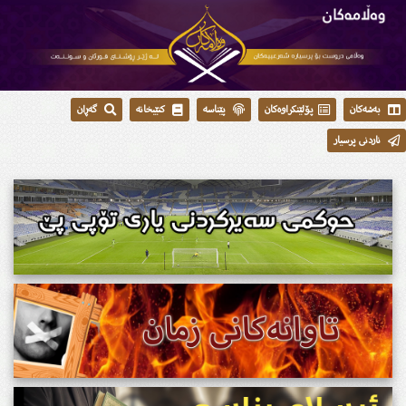
بەشەکان
پۆلێنکراوەکان
پێناسە
کتێبخانە
گەڕان
ناردنی پرسیار