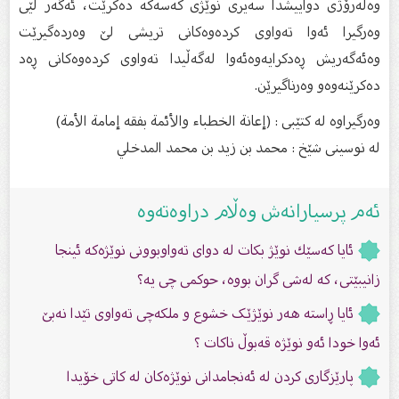
وه‌له‌رۆژى دواییشدا سه‌یرى نوێژى كه‌سه‌كه‌ ده‌كرێت، ئه‌گه‌ر لێى
وه‌رگیرا ئه‌وا ته‌واوى كرده‌وه‌كانى تریشی لێ وه‌رده‌گیرێت
وه‌ئه‌گه‌ریش ڕه‌دكرایه‌وه‌ئه‌وا له‌گه‌ڵیدا ته‌واوى كرده‌وه‌كانى ڕه‌د
ده‌كرێنه‌وه‌و وه‌رناگیرێن.
وەرگیراوە لە کتێبی : (إعانة الخطباء والأئمة بفقه إمامة الأمة)
لە نوسینى شێخ : محمد بن زيد بن محمد المدخلي
ئەم پرسیارانەش وەڵام دراوەتەوە
ئایا كه‌سێك نوێژ بكات له‌ دواى ته‌واوبوونى نوێژه‌كه‌ ئینجا
زانیبێتى، كه‌ له‌شى گران بووه‌، حوكمى چى یه‌؟
ئایا ڕاستە هەر نوێژێک خشوع و ملکەچی تەواوی تێدا نەبێ
ئەوا خودا ئەو نوێژە قەبوڵ ناکات ؟
پارێزگارى کردن لە ئەنجامدانى نوێژەکان لە کاتى خۆیدا