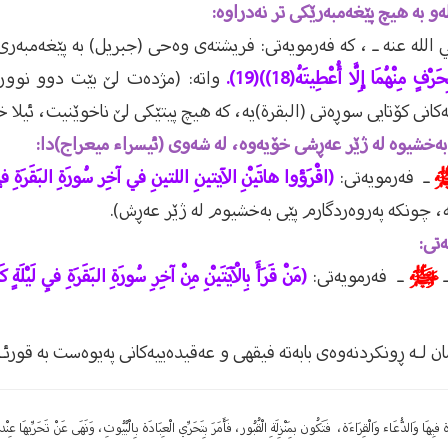
و بە هیچ پێغەمبەرێكى تر نەدراوە:
الله عنه ـ ، كە فەرمويەتى: فريشتەى وەحی (جبريل) بە پێغەمبەر
مِنْهُمَا إِلَّا أُعْطِيتَهُ(18))(19).
واتە: (مژدەت لێ بێت دوو نوورت
ەكانى كۆتايی سوڕەتى (البقرة)يە، كە هيچ پيتێكى لێ ناخوێنيت، ئيلا
ەخشیوە لە ژێر عەڕشى خۆیەوە، لە شەوى (ئیسراء میعراج)دا:
ـ فەرمويەتى:
(اقْرَؤوا هاتَيْنِ الآيتينِ اللتينِ في آخِر سُورَةِ البَقَرَةِ فإن
يە، چونكە پەروەردگارم پێی بەخشيوم لە ژێر عەڕش).
ەتى:
ـ
ﷺ
ـ فەرمويەتى:
(مَنْ قَرَأَ بِالْآيَتَيْنِ مِنْ آخِرِ سُورَةِ البَقَرَةِ فِي لَيْلَةٍ كَف
ان لـە ڕونكردنەوەی بابەتە فیقهی ‌و عەقیدەییەكانی پەیوەست بە قورئ
ِيهَا وَالدُّعَاء وَالْقِرَاءَة، فَتَكُون بِمَنْزِلَةِ الْقُبُور، فَأَمَرَ بِتَحَرِّي الْعِبَادَة بِالْبُيُوتِ، وَنَهَى عَنْ تَحَرِّيهَا ع