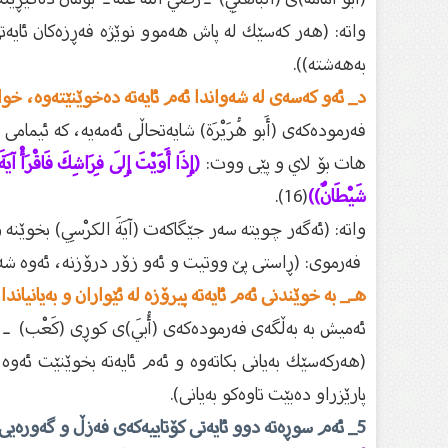
واتە: (هەر كەسێك لە پاش هەموو نوێژە فەڕزەكان ئايەت
بەهەشتە)).
د_ ئەو كەسەى لە شەواندا ئەم ئایەتە دەخوێنێتەوە، خواى
فەرمودەكەى (أَبو هُرَيْرَة) شايەتحاڵى ئەمەيە، كە ئيمامى (
هات بۆ لاي و پێی ووت:
(إِذَا أَوَيْتَ إِلَى فِرَاشِكَ فَاقْرَأْ آيَ
شَيْطَانٌ))
(16).
واتە: (ئەگەر چويتە سەر جێگاكەت (آيَةَ الكرْسِي) بخوێنە
فەرموى: (ڕاستى پێ ووتيت و ئەو زۆر درۆزنە، ئەوە شەيت
هـ_ بە خوێندنى ئەم ئایەتە پیرۆزە لە ئێواران و بەیانیاند
ئەميش بە بەڵگەى فەرمودەكەى (أُبَي)ى كوڕى (كَعْب) ـ 
(هەركەسێك بەيانى بكاتەوە و ئەم ئايەتە بخوێنێت ئەوە 
پارێزراو دەبێت تاوەكو بەيانی).
5_ ئەم سوڕەتە دوو ئایەتى كۆتاییەكەى فەزڵ و گەورەیی زۆرى هەیە، لەوانە: