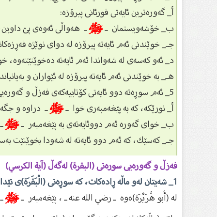
أ_ گەورەترین ئایەتى قورئانى پیرۆزە:
ب_ خۆشەویستمان ـ
ﷺ
ـ هەواڵى ئەوەى پێ داوین، ك
جـ_ خوێندنى ئەم ئایەتە پیرۆزە لە دواى نوێژە فەڕزەكان
د_ ئەو كەسەى لە شەواندا ئەم ئایەتە دەخوێنێتەوە، خوا
هـ_ بە خوێندنى ئەم ئایەتە پیرۆزە لە ئێواران و بەیانیان
5_ ئەم سوڕەتە دوو ئایەتى كۆتاییەكەى فەزڵ و گەورەیی زۆرى هەیە، لەوانە:
أ_ نورێكە، كە بە پێغەمبەرى خوا ـ
ﷺ
ـ دراوە و جگە ل
ب_ خواى گەورە ئەم دووئایەتەى بە پێغەمبەر ـ
ﷺ
ـ 
جـ_ كەسێك، كە ئەم دوو ئایەتە لە شەودا بخوێنێت بەس
فەزڵ و گەورەیی سورەتى (البقرة) لەگەڵ (آیة الکرسي)
1_ شەیتان لەو ماڵە ڕادەكات، كە سوڕەتى (الْبَقَرَة)ى تێدا بخوێندرێت:
لە (أَبو هُرَيْرَة)ەوە ـ رضي الله عنه ـ ، پێغەمبەر ـ
ﷺ
ـ 