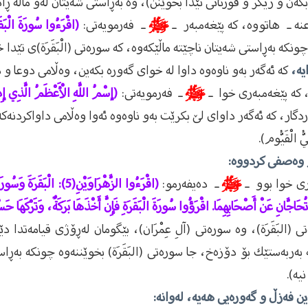
 بكەن و زيكر و قورئانى تێدا بخوێنن)، وە بەڕاستى شەيتان لەو ماڵە ڕا
عنه ـ هاتووە، كە پێغەمبەر ـ
ﷺ
ـ فەرمويەتى:
(اقْرَءُوا سُورَةَ الْبَقَر
كە ئەگەر بەو ناوەوە داوا لە خواى گەورە بكەین، وەڵامى دوعا و دا
ـ ، كە پێغەمبەرى خوا ـ
ﷺ
ـ فەرمويەتى:
(إسْمُ اللَّهِ الْأَعْظَمُ الَّذِي إِذ
وەردگار، كە ئەگەر داواى لێ بكرێت بەو ناوەوە ئەوا وەڵامى داواكردنە
ُ الْقَيُّوم).
و وەصفى كردووە:
بەرى خوا بوو ـ
ﷺ
ـ دەيفەرمو:
ى (البَقَرَة)، وە سورەتى (آلِ عِمْرَان)، بێگومان لەڕۆژى قيامەت
 بەربەستێك بۆ دۆزەخ، جا سورەتى (البَقَرَة) بخوێننەوە چونكە بەڕا
يە).