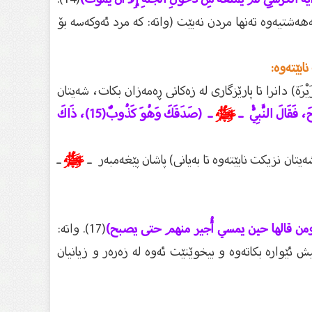
ەشتيەوە تەنها مردن نەبێت (واتە: كە مرد ئەوكەسە بۆ
ابێتەوە:
يْرَة) دانرا تا پارێزگارى لە زەكاتى ڕەمەزان بكات، شەيتان
حَ، فَقَالَ النَّبِيُّ ـ
ﷺ
ـ (صَدَقَكَ وَهُوَ كَذُوبٌ(15)، ذَاكَ
يتان نزيكت نابێتەوە تا بەيانی) پاشان پێغەمبەر ـ
ﷺ
ـ
من قالها حين يمسي أُجير منهم حتى يصبح)
(17). واتە:
 ئێوارە بكاتەوە و بيخوێنێت ئەوە لە زەرەر و زيانيان