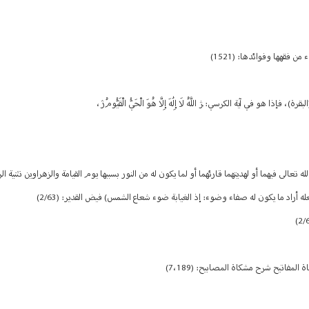
و في آية الكرسي: ﮋ اللَّهُ لَا إِلَٰهَ إِلَّا هُوَ الْحَيُّ الْقَيُّومُﮊ،