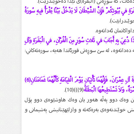
دەكات، كە سوڕەتى (الْبَقَرَة)ى تێدا دەخوێندرێت).
َةِ فِي بُيُوتِكُمْ فَإِنَّ الشَّيْطَانَ لَا يَدْخُلُ بَيْتًا يُقْرَأُ فِيهِ سُورَةُ
واكانمان ئەداتەوە.
َا دُعِيَ بِهِ أَجَابَ فِي ثَلاثِ سُوَرٍ مِنَ الْقُرْآنِ، فِي الْبَقَرَةِ وَآلِ
كە دەداتەوە، لە سێ سوڕەتى قورئاندا هەيە، سورەتەكاني:
(اقْرَءُوا الزَّهْرَاوَيْنِ(5): الْبَقَرَةَ وَسُورَةَ آلِ عِمْرَانَ، فَإِنَّهُمَا تَأْتِيَانِ يَوْمَ الْقِيَامَةِ كَأَنَّهُمَا غَمَامَتَانِ(6)
(9)))(10).
دا دێن وەك دوو پەڵە هەور يان وەك هاوشێوەى دوو پۆل
ستى خوێندنەوەى بەرەكەتە و وازلێهێنانيشى پەشيمانى و