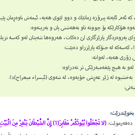
ە ئەم ئایەتە پیرۆزە زمانێك و دوو لێوى هەیە، ئیمەش باوەڕمان پێیە
ەوە هۆكارێكە بۆ چوونە ناو بەهەشتى پان و بەرینەوە:
ى پەروەردگار پارێزگارى لێ دەكات، هەروەها شەیتان لەو كەسە نزیك 
دا، كەسەكە لە جنۆكە پارێزراو دەبێت:
ەو بە هیچ پێغەمبەرێكى تر نەدراوە:
بەخشیوە لە ژێر عەڕشى خۆیەوە، لە شەوى (ئیسراء میعراج)دا:
یەتى:
دەفەرموێت:
(لا تَجْعَلُوا بُيُوتَكُمْ مَقَابِرَ(1) إِنَّ الشَّيْطَانَ يَنْفِرُ مِنَ الْبَيْتِ الَّذِي تُقْرَأُ فِيهِ سُورَةُ الْبَقَرَةِ)