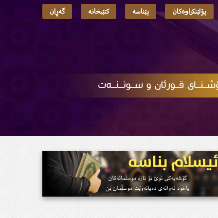
پۆلێنکراوەکان
پێناسە
کتێبخانە
گەڕان