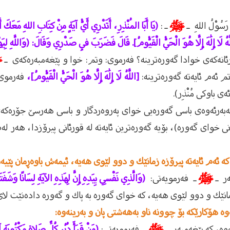
ُوْلُ اللهِ ـ
ﷺ
ـ :
(يَا أَبَا المُنْذِرِ، أَتَدْرِي أَيُّ آيَةٍ مِنْ كِتَابِ اللهِ مَعَكَ أ
 لَا إِلَٰهَ إِلَّا هُوَ الْحَيُّ الْقَيُّومُ]. قَالَ فَضَرَبَ فِي صَدْرِي وَقَالَ: (وَاللَّهِ لِيَهْ
 قورئانەكەى خوادا گەورەترينە؟ فەرموى: وتم: خوا و پێغەمبەرەكەى ـ
ﷺ
م ئەم ئايەتە گەورەترينە:
[اللَّهُ لَا إِلَٰهَ إِلَّا هُوَ الْحَيُّ الْقَيُّومُ]،
فەرموى:
باوكى مُنْذِر).
، لەبەرئەوەى باسى گەورەيی خواى پەروەردگار و باسى هەرسێ جۆرەكەى 
نى خواى گەورە)، بۆيە گەورەترين ئايەتە لە قورئانى پيرۆزدا، هەر لە
 ئەم ئایەتە پیرۆزە زمانێك و دوو لێوى هەیە، ئیمەش باوەڕمان پێیەت
بەر ـ
ﷺ
ـ فەرمويەتى:
(وَالَّذِي نَفْسِي بِيَدِهِ إِنَّ لِهَذِهِ الآيَةِ لِسَانًا وَشَف
انێك و دوو لێوى هەيە، كە خواى گەورە بە پاك و گەورە دادەنێت لا
وە هۆكارێكە بۆ چوونە ناو بەهەشتى پان و بەرینەوە:
ێتەوە، كە پێغەمبەر ـ
ﷺ
ـ فەرمويەتى:
(مَنْ قَرَأَ دُبُر كُلِّ صَلاةٍ مَكْتُوبَةٍ آ