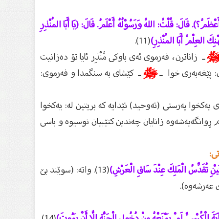
َعْظَمُ؟). قَالَ: قُلْتُ: اللهُ وَرَسُوْلُهُ أَعْلَمُ. قَالَ: (يَا أَبَا المُنْذِرِ
نِكَ العِلْمُ أَبَا المُنْذِرِ)
(11).
ـ زاناترن، فەرموى ئەى باوكى مُنْذِر ئايا تۆ دەزانيت
 پێغەبەرى خوا ـ
ﷺ
ـ كێشاى بە سنگمدا و فەرموى:
يەكخوا پەرستى (تەوحيد) تێدايە كە بريتين لە: يەكخوا
م ڕوانگەيەشەوە زانايان چەندين كتێبيان نوسيوە و باسى
ى:
َتَيْنِ تُقَدِّسُ الْمَلِكَ عِنْدَ سَاقِ الْعَرْشِ)
(13). واتە: (سوێند بێ
ى عەرشەوە).
يَةَ الْكُرْسِيِّ لَمْ يَمْنَعْهُ مِنْ دُخُولِ الْجَنَّةِ إِلَّا أَنْ يَمُوتَ)
(14).