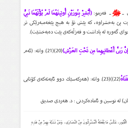
ى ـ
ﷺ
ـ فەرمو:
(أَبْشِرْ بِنُورَيْنِ أُوتِيتَهُمَا لَمْ يُؤْتَهُمَا نَبِيٌّ
 پێ بەخشراوە، كە پێش تۆ بە هيچ پێغەمبەرێكى تر
 خواى گەورە لە پاداشت و فەزڵەكەى پێت دەبەخشێت).
َّ رَبِّى أَعْطانِيهِما مِن تَحْتِ العَرْش)
(20)(21). واتە: (ئەم
َتَاهُ
(22))(23). واتە: (هەركەسێك دوو ئايەتەكەى كۆتايی
ـان) لە نوسین و ئامادەکردنى : د. هەردی صدیق
ِنْد الْقُبُور، عَكْسُ مَا يَفْعَلهُ الْمُشْرِكُونَ مِنْ النَّصَارَى، وَمَنْ تَشَبَّهَ بِهِمْ مِنْ هَذِهِ