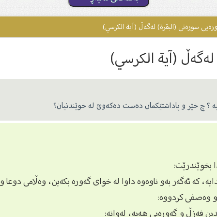
ەیی سورەتى (البقرة) لەگەڵ (آیة الکرسي)
لەگەڵ (آیة الکرسي)
چیە ؟ چ خێر و پاداشتێکمان دەست دەکەوێ لە خوێندنیان؟
 و وەصفى كردووە: