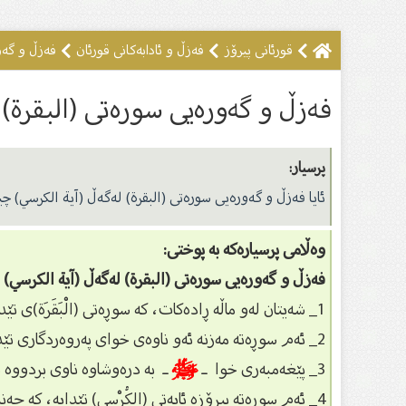
قورئانی پیرۆز
فەزڵ و ئادابەکانى قورئان
فەزڵ و گەور
فەزڵ و گەورەیی سورەتى (البقرة) 
پرسیار:
ئایا فەزڵ و گەورەیی سورەتى (البقرة) لەگەڵ (آیة الکرسي) 
وەڵامی پرسیارەکە بە پوختی:
فەزڵ و گەورەیی سورەتى (البقرة) لەگەڵ (آیة الکرسي)
1_ شەیتان لەو ماڵە ڕادەكات، كە سوڕەتى (الْبَقَرَة)ى تێدا بخوێندرێت:
2_ ئەم سوڕەتە مەزنە ئەو ناوەى خواى پەروەردگارى تێدایە، كە ئەگەر بەو ناوەوە داوا لە خواى گەورە بكەین، وەڵامى دوعا و داواكانمان ئەداتەوە.
3_ پێغەمبەرى خوا ـ
ﷺ
ـ بە درەوشاوە ناوى بردووە
4_ ئەم سوڕەتە پیرۆزە ئایەتى (الكُرْسِي) تێدایە، كە چەندین فەزڵ و گەورەیی هەیە، لەوانە: