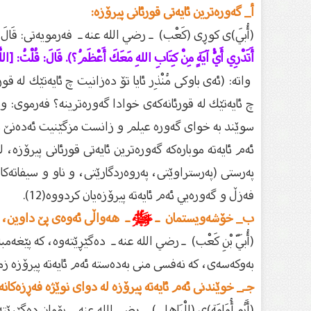
أ_ گەورەترین ئایەتى قورئانى پیرۆزە:
(أُبَي)ى كوڕى (كَعْب) ـ رضي الله عنه ـ فەرمويەتى: قَالَ رَس
أَتَدْرِي أَيُّ آيَةٍ مِنْ كِتَابِ اللهِ مَعَكَ أَعْظَمُ؟). قَالَ: قُلْتُ: [اللَّهُ
واتە: (ئەى باوكى مُنْذِر ئايا تۆ دەزانيت چ ئايەتێك لە
چ ئايەتێك لە قورئانەكەى خوادا گەورەترينە؟ فەرموى: وت
سوێند بە خواى گەورە عيلم و زانست مزگێنيت ئەدەنێ ئەى 
ئەم ئايەتە موبارەكە گەورەترين ئايەتى قورئانى پيرۆزە
پەرستى (پەرستراوێتى، پەروەردگارێتى، و ناو و سيفاتەكا
فەزڵ و گەورەيي ئەم ئايەتە پيرۆزەيان كردووە(12).
ب_ خۆشەویستمان ـ
ﷺ
ـ هەواڵى ئەوەى پێ داوین، كە
(أُبَيّ بْنِ كَعْب) ـ رضي الله عنه ـ دەگێڕێتەوە، كە پێغەم
بەوكەسەى، كە نەفسی منى بەدەستە ئەم ئايەتە پيرۆزە زم
جـ_ خوێندنى ئەم ئایەتە پیرۆزە لە دواى نوێژە فەڕزەكانە
(أَبُو أُمَامَة)ى (الْبَاهلِي) ـ رضي الله عنه ـ بۆمان دەگێڕ