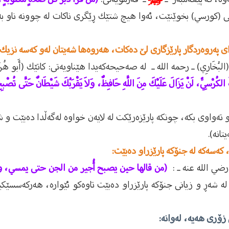
ى (كورسي) بخوێنێت، ئەوا هيچ شتێك ڕێگرى ناكات لە چوونە ناو بەه
 پەروەردگار پارێزگارى لێ دەكات، هەروەها شەیتان لەو كەسە نزیك ن
البُخَارِي) ـ رحمه الله ـ لە صەحيحەكەيدا هێناويەتى: كاتێك (أَبو هُرَ
ةَ الكُرْسِيِّ، لَنْ يَزَالَ عَلَيْكَ مِنَ اللَّهِ حَافِظٌ، وَلاَ يَقْرَبُكَ شَيْطَانٌ حَتَّى تُصْبِ
 و تەواوى بكە، چونكە پارێزەرێكت لە لايەن خواوە لەگەڵدا دەبێت و شە
انە).
ا، كەسەكە لە جنۆكە پارێزراو دەبێت:
رضي الله عنه ـ :
(من قالها حين يصبح أُجير من الجن حتى يمسي، و
لە شەڕ و زيانى جنۆكە پارێزراو دەبێت تاوەكو ئێوارە، هەركەسسێكيش