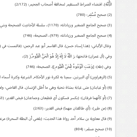
الْأُمَّة). اقتضاء الصراط المستقيم لمخالفة أصحاب الجحيم: (2/172)
(2) صحيح مُسْلِم: (780)
(3) صحيح الجامع الصغير وزياداته: (1170)، سلسلة الأحاديث الصحيحة وشيء من فقهها وفوائدها: (1521)
(4) صحيح الجامع الصغير وزياداته: (979)، الصحيحة: (746)
وقال الألباني: (هذا إسناد حسن). قال القاسم أبو عبد الرحمن: (فالتمست في (البقرة)، فإذا ه
وفي (آل عمران) فاتحتها: ﮋ اللَّهُ لَا إِلَٰهَ إِلَّا هُوَ الْحَيُّ الْقَيُّومُﮊ (2)،
وفي (طه): [وَعَنَتِ الْوُجُوهُ لِلْحَيِّ الْقَيُّومِ]). الصحيحة: (746)
(5) (الزهراوين) أي النيرتين. سميتا به لكثرة نور الأحكام الشرعية وكثرة أسماء الله تعالى فيهما أو لهديتهما قارئهما أو لما يكون له من النور بسببها يوم القيامة والزهراوين تثنية الزهراء تأنيث أزهر وهو المضيء الشديد بالضوء) فيض القدير: (2/63)
(6) (أو غيابتان) مثنى غيابة بمثناة تحتية وهي ما أظل الإنسان. قال القاضي: ولعله أراد ما يكون له صفاء وضوء: إذ الغيابة ضوء شعاع الشمس) فيض القدير: (2/63)
(7) (أو كأنهما فرقان): (بكسر فسكون أي قطيعان وجماعتان) فيض القدير: (2/63)
(8) (من طير): (أي طائفتان منهما) فيض القدير: (2/63)
(9) قال معاوية بن سلام أحد رواة هذا الحديث: (بلغني أن البطلة السحرة) مرعاة المفاتيح شرح مشكاة المصابيح: (7،189)
(10) صحيح مسلم: (804)