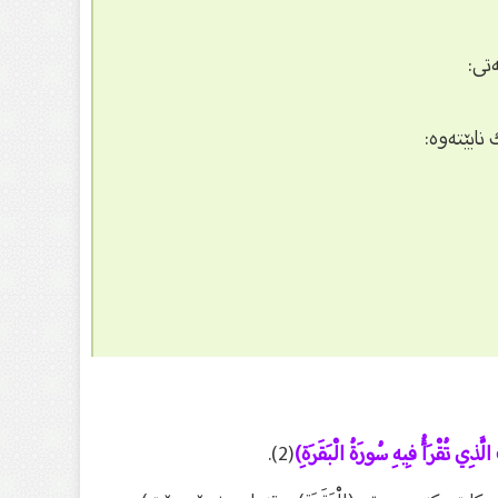
تى:
نابێتەوە:
(2).