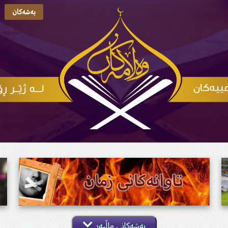
بەشەکان
بەشەکانی ماڵپەڕ