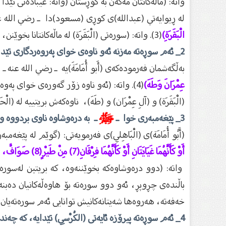
واتە: (ماڵەكانتان مەكەن بە گۆڕستان (واتە: عيبادەتى تێدا
لە ڕيوايەتي (عبدالله)ى كوڕى (مسعود)دا ـ رضي الله 
الْبَقَرَةِ)
(3). واتە: (سورەتى (الْبَقَرَة) لە ماڵەكانتانا بخوێنن، چونكە بەڕاستى شەيتان ناچێتە ماڵێكەوە، كە سورەتى (الْبَقَرَة)ى تێدا خوێندرابێت).
2_ ئەم سوڕەتە مەزنە ئەو ناوەى خواى پەروەردگارى تێدایە،
بەڵگەشمان فەرمودەكەى (أَبو أُمَامَةَ)يە ـ رضي الله عنه 
عِمْرَانَ وَطَهَ)
(4). واتە: (ئەو ناوە زۆر گەورەى خواى پە
(الْبَقَرَة) و (آلِ عِمْرَان) و (طَهَ)، ناوەكەش بريتييە لە (الْحَيّ
3_ پێغەمبەرى خوا ـ
ﷺ
ـ بە درەوشاوە ناوى بردووە 
(أَبُو أُمَامَة)ى (الْبَاهِلِي)ى فەرمويەتى: (گوێم لە پێغەم
أَوْ كَأَنَّهُمَا غَيَايَتَانِ أَوْ كَأَنَّهُمَا فِرْقَانِ(7) مِنْ طَيْرٍ(8) صَوَافَّ، تُحَاجَّانِ عَنْ أَصْحَابِهِمَا. اقْرَؤُوا سُورَةَ الْبَقَرَةِ فَإِنَّ أَخْذَهَا بَرَكَةٌ، وَتَرْكَهَا حَسْرَةٌ، وَلاَ تَسْتَطِيعُهَا الْبَطَلَةُ
واتە: (دوو درەوشاوەكە بخوێننەوە، كە بريتين لەسورەت
باڵندەى چڕوپڕ، ئەو دوو سورەتە بۆ هاوەڵەكانيان دەبنە
خەفەتە، هەروەها شەيتانەكانيش توانايی ئەم سورەتەيان ن
4_ ئەم سوڕەتە پیرۆزە ئایەتى (الكُرْسِي) تێدایە، كە چەندین فەزڵ و گەورەیی هەیە، لەوانە: