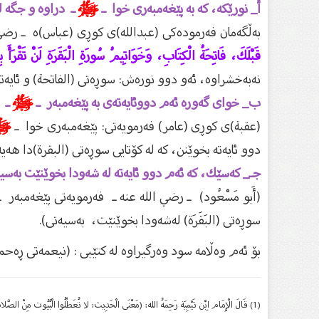
أ_ نورێكە، كە بە پێغەمبەرى خوا ـ
ﷺ
ـ دراوە و جگە لە
بەڵگەمان فەرمودەكى (عبدالله)ى كوڕى (عباس)ە ـ رضي 
قَبْلَكَ، فَاتِحَةُ الْكِتَابِ، وَخَوَاتِيمُ سُورَةِ الْبَقَرَةِ لَنْ تَقْرَأَ بِحَرْفٍ 
نەبەخشراوە، ئەو دوو نورەش: سوڕەتى (الفاتحة) و ئايەت
ب_ خواى گەورە ئەم دووئایەتەى بە پێغەمبەر ـ
ﷺ
ـ ب
(عقبة)ى كوڕى (عامر) فەرمويەتى: پێغەمبەرى خوا ـ
ﷺ
دوو ئايەتە بخوێنن، كە لە كۆتايی سوڕەتى (البقرة)دا هە
جـ_ كەسێك، كە ئەم دوو ئایەتە لە شەودا بخوێنێت بەسی
(أَبو مَسْعُود) ـ رضي الله عنه ـ فەرمويەتى پێغەمبەر 
سوڕەتى (البَقَرَة) لەشەودا بخوێنێت، بەسيەتى).
بۆ ئەم وەڵامە سود وەرگیراوە لە کتێبی : (نیعمەتی ڕەحم
(1) قَالَ الْإِمَام اِبْن تَيْمِيَة رَحِمَهُ الله: (مَعْنَى الْحَدِيث: لا تُعَطِّلُوا الْبُيُوت مِنْ الصَّلاة ف