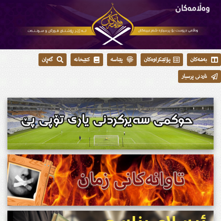
بەشەکان
پۆلێنکراوەکان
پێناسە
کتێبخانە
گەڕان
ناردنی پرسیار