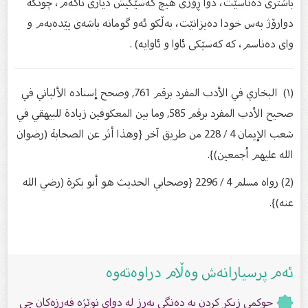
باشتری ده‌ناسێت، دوا ڕۆژی هیچ كه‌سێكیش دیاری ناكه‌م، چونكه‌
دوارۆژ به‌س خودا ده‌یزانێت، به‌ڵكو ئه‌و گومانه‌ باشه‌ی پێده‌به‌م و
وای ده‌ناسم، كه‌ كه‌سێكی ئاوا و ئاوایه‌) .
(١) البخاري في الأدب المفرد برقم 761, وصحح إسناده الألباني في
صحيح الأدب المفرد برقم 585, وما بين المعكوفين زيادة للبيهقي في
شعب الإيمان 4 / 228 من طريق آخر {وهذا أثر عن الصحابة (رضوان
الله عليهم أجمعين)}.
(2) رواه مسلم 4 / 2296 {وصحابي الحديث هو أبو بكرة (رضي الله
عنه)}.
ئەم پرسیارانەش وەڵام دراوەتەوە
حوکمی زیکر کردن بە دەنگى بەرز لە دوای نوێژە فەرزەکان چی