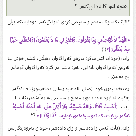
هەیە لەو کاتەدا بیکەم ؟
کاتێک کەسێک مەدح و ستایشی کردى ئەوا تۆ ئەم دوعایە بکە وبڵێ
:
«اللَّهُمَّ لاَ تُؤَاخِذْنِي بِمَا يَقُولُونَ, وَاغْفِرْ لِي مَا لاَ يَعْلَمُونَ [وَاجْعَلْنِي خَيْرًا
مِمَّا يَظُنُّونَ]»
(١) .
واته‌: (خودایه‌ لێم مه‌گره‌ به‌وه‌ی كه‌وا ئه‌وان ده‌یڵێن، لێشم خۆش ببه‌
له‌وه‌ی كه‌ وا ئه‌وان نایزانن، له‌وه‌ باشتر بم گێڕه‌ كه‌وا ئه‌وان گومانم
پێ ده‌به‌ن) .
وە پێغه‌مبه‌ری خودا (صلى الله علیه‌ وسلم) ده‌فه‌رمووێت: «ئه‌گه‌ر
یه‌كێك له‌ ئێوه‌ هه‌ر ده‌بوو مه‌دح و ستایشی هاوه‌ڵه‌كه‌ی بكات با
بڵێت:
(أَحْسِبُ فُلاَنًا، وَاللهُ حَسِيْبُهُ، وَلاَ أُزَكِّي عَلَى اللهِ أَحَدًا: أَحْسِبُهُ –
(2)
ئه‌گه‌ر بزانێت، كه‌ ئه‌و سیفه‌ته‌ی تێدایه‌- كَذَا وَكَذَا) »
.
واته‌: (فڵانه‌ كه‌س وا ده‌ناسم و وای داده‌نێم، خودای په‌روه‌ردگاریش