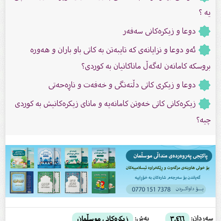
یە ؟
دوعا و زیکرەکانى سەفەر
ئەو دوعا و نزایانەى کە تایبەتن بە کاتى باو باران و هەورە
بروسکە کامانەن لەگەڵ ماناکانیان بە کوردی؟
دوعا و زیکرى کاتى دڵتەنگی و خەفەت و ناڕەحەتى
زیکرەکانى کاتى خەوتن کامانەیە و ماناى زیکرەکانیش بە کوردی
چیە؟
سەردان:
بەش:
٣,٤٦٦
زیکرەکانى موسڵمان