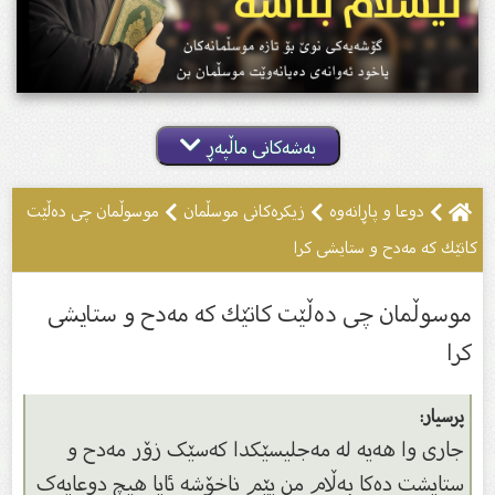
بەشەکانی ماڵپەڕ
دوعا و پاڕانه‌وه‌
زیکرەکانى موسڵمان
موسوڵمان چی ده‌ڵێت
كاتێك كه‌ مه‌دح و ستایشی كرا
موسوڵمان چی ده‌ڵێت كاتێك كه‌ مه‌دح و ستایشی
كرا
پرسیار:
جارى وا هەیە لە مەجلیسێکدا کەسێک زۆر مەدح و
ستایشت دەکا بەڵام من پێم ناخۆشە ئایا هیچ دوعایەک