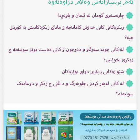
ئەم پرسیارانەش وەڵام دراوەتەوە
چارەسەرى گومان له‌ ئیمان و باوه‌ڕدا
زیکرەکانى کاتى خەوتن کامانەیە و ماناى زیکرەکانیش بە کوردی
چیە؟
لە کاتى چونە سەرئاو و دەرچون و کاتى دەست نوێژ سوننەتە چ
زیکرێ بخوێنین؟
شێوازەکانی زیکری دوای نوێژەکان
لە کاتى لەبەر کردنى جلوبەرگ و دانانى چ زیکر و دوعایەک
سوننەتە؟