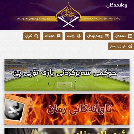
بەشەکان
پۆلێنکراوەکان
پێناسە
کتێبخانە
گەڕان
ناردنی پرسیار