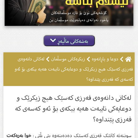
بەشەکانی ماڵپەڕ
دوعا و پاڕانه‌وه‌
زیکرەکانى موسڵمان
لەکاتى دانەوەى
قەرزى کەسێک هیچ زیکرێک و دوعایەکى تایبەت هەیە بیکەى بۆ ئەو
کەسەى کە قەرزى پێتداوە؟
لەکاتى دانەوەى قەرزى کەسێک هیچ زیکرێک و
دوعایەکى تایبەت هەیە بیکەى بۆ ئەو کەسەى کە
قەرزى پێتداوە؟
سوننەتە کاتێک قەرزى کەسێک دەدەیتەوە پێى بڵێى :
خوا به‌ره‌كه‌ت