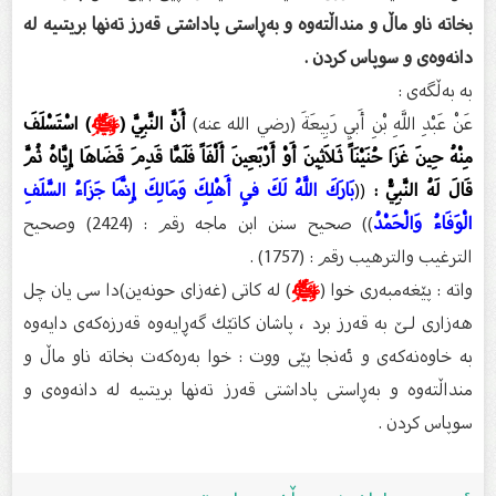
بخاته‌ ناو ماڵ و منداڵته‌وه‌ و به‌ڕاستی پاداشتی قه‌رز ته‌نها بریتىیه‌ له‌
دانه‌وه‌ی و سوپاس كردن .
بە بەڵگەى :
عَنْ عَبْدِ اللَّهِ بْنِ أَبِي رَبِيعَةَ (رضي الله عنه)
أَنَّ النَّبِيَّ (
ﷺ
) اسْتَسْلَفَ
مِنْهُ حِينَ غَزَا حُنَيْنَاً ثَلاَثِينَ أَوْ أَرْبَعِينَ أَلْفَاً فَلَمَّا قَدِمَ قَضَاهَا إِيَّاهُ ثُمَّ
قَالَ لَهُ النَّبِيُّ :
((
بَارَكَ اللَّهُ لَكَ فِي أَهْلِكَ وَمَالِكَ إِنَّمَا جَزَاءُ السَّلَفِ
الْوَفَاءُ وَالْحَمْدُ
)) صحيح سنن ابن ماجه رقم : (2424) وصحيح
الترغيب والترهيب رقم : (1757) .
واته‌ : پێغه‌مبه‌ری خوا (
ﷺ
) له‌ كاتی (غه‌زای حونه‌ین)دا سی یان چل
هه‌زاری لـێ به‌ قه‌رز برد ، پاشان كاتێك گه‌ڕایه‌وه‌ قه‌رزه‌كه‌ی دایه‌وه‌
به‌ خاوه‌نه‌كه‌ی و ئه‌نجا پێی ووت : خوا به‌ره‌كه‌ت بخاته‌ ناو ماڵ و
منداڵته‌وه‌ و به‌ڕاستی پاداشتی قه‌رز ته‌نها بریتىیه‌ له‌ دانه‌وه‌ی و
سوپاس كردن .