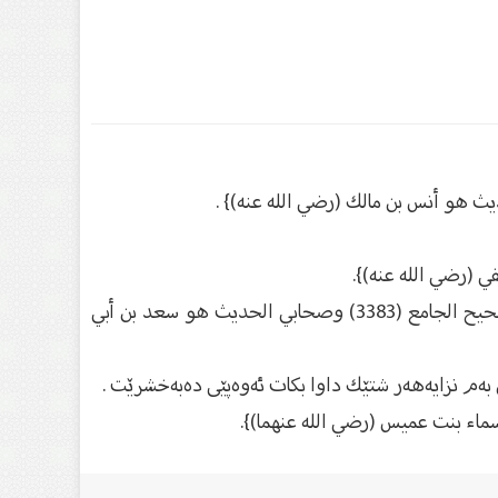
(5) - الترمذي 5 / 529 والحاكم وصححه ووافقه الذهبِي 1 / 505 وانظر صحيح الترمذي 3 / 168 {وصححه الألباني في صحيح الجامع (3383) وصحابي الحديث هو سعد بن أبي
ه‌م نزایه‌هه‌ر شتێك داوا بكات ئه‌وه‌پێی ده‌به‌خشرێت .