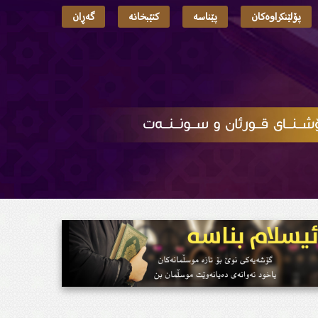
پۆلێنکراوەکان
پێناسە
کتێبخانە
گەڕان