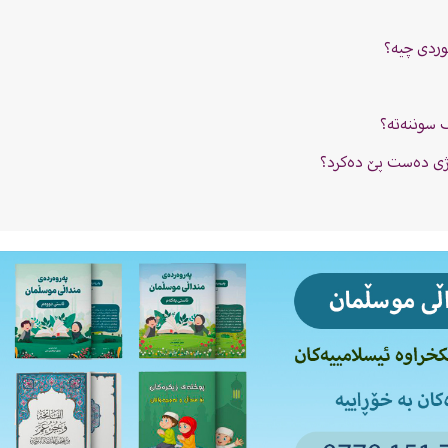
وردی چیە؟
ک سوننەتە؟
وێژى دەست پێ دەکرد؟