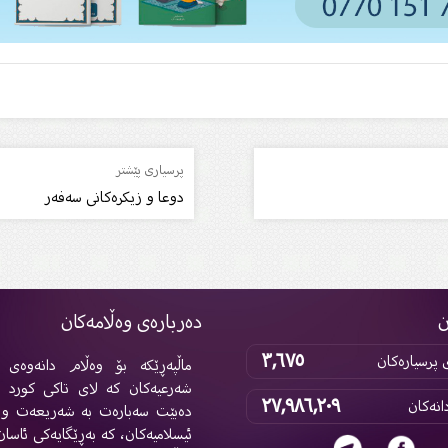
پرسیاری پێشتر
دوعا و زیکرەکانى سەفەر
ن
دەربارەی وەڵامەکان
٣,٦٧٥
پرسیارەکان
ماڵپەڕێکە بۆ وەڵام دانەوەی پ
شەرعیەکان کە لای تاکی کورد 
٢٧,٩٨٦,٢٠٩
انەکان
دەبێت سەبارەت بە شەریعەت و 
ئیسلامیەکان، کە بەڕێگایەکی ئاسان