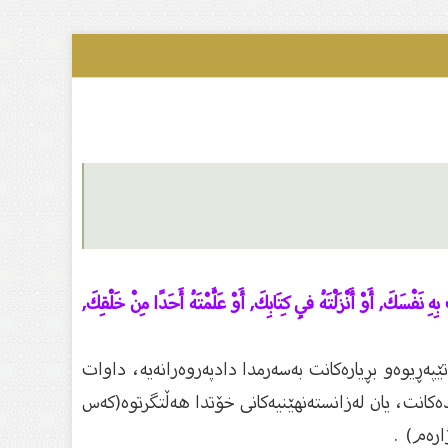
َفْسَكَ, أَوْ أَنْزَلْتَهُ فِي كِتَابِكَ, أَوْ عَلَّمْتَهُ أَحَدًا مِنْ خَلْقِكَ,
یوه‌و بڕیاره‌كانت به‌سه‌رمدا دادپه‌روه‌رانه‌یه‌، داوات
نده‌كانت، یان له‌زانسته‌نهێنیه‌كانی خۆتدا هه‌ڵتگرتوه‌(كه‌س
اره‌م) .