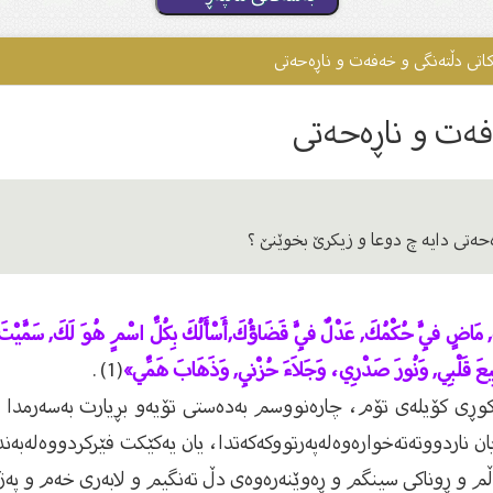
کاتى دڵتەنگی و خەفەت و ناڕەحەتى
فەت و ناڕەحەتى
حەتى دایە چ دوعا و زیکرێ بخوێنێ ؟
, مَاضٍ فِيَّ حُكْمُكَ, عَدْلٌ فِيَّ قَضَاؤُكَ,أَسْأَلُكَ بِكُلِّ اسْمٍ هُوَ لَكَ, سَمَّيْتَ بِهِ ن
 رَبِيعَ قَلْبِي, وَنُورَ صَدْرِي، وَجَلاَءَ حُزْنِي, وَذَهَابَ هَمِّي»
(1) .
ڕی كۆیله‌ی تۆم، چاره‌نووسم به‌ده‌ستی تۆیه‌و بڕیارت به‌سه‌رمدا تێپه‌ڕ
ن ناردووته‌ته‌خواره‌وه‌له‌په‌رتووكه‌كه‌تدا، یان یه‌كێكت فێركردووه‌له‌به‌
ڵم و ڕوناكی سینگم و ڕه‌وێنه‌ره‌وه‌ی دڵ ته‌نگیم و لابه‌ری خه‌م و په‌ژ