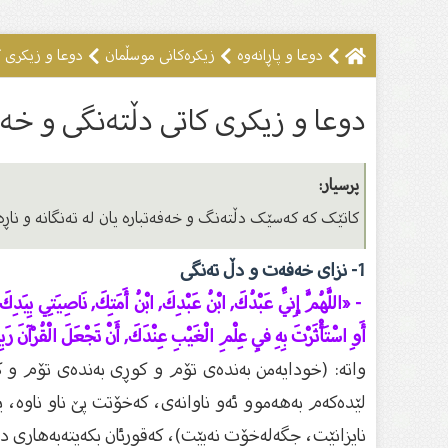
دوعا و پاڕانه‌وه‌
زیکرەکانى موسڵمان
دوعا و زیکرى 
دوعا و زیکرى کاتى دڵتەنگی و خە
پرسیار:
کاتێک کە کەسێک دڵتەنگ و خەفەتبارە یان لە تەنگانە و ناڕە
1- نزای خه‌فه‌ت و دڵ ته‌نگی
- «اللَّهُمَّ إِنِّي عَبْدُكَ, ابْنُ عَبْدِكَ, ابْنُ أَمَتِكَ, نَاصِيَتِي بِيَدِكَ
أَوِ اسْتَأْثَرْتَ بِهِ فِي عِلْمِ الْغَيْبِ عِنْدَكَ, أَنْ تَجْعَلَ الْقُرْآنَ
واته‌: (خودایه‌من به‌نده‌ی تۆم و كوڕی به‌نده‌ی تۆم و كو
لێده‌كه‌م به‌هه‌موو ئه‌و ناوانه‌ی، كه‌خۆتت پێ ناو ناوه‌، یا
نایزانێت، جگه‌له‌خۆت نه‌بێت)، كه‌قورئان بكه‌یته‌به‌هاری د