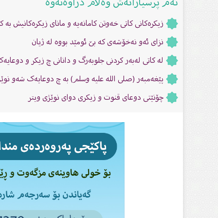
ئەم پرسیارانەش وەڵام دراوەتەوە
زیکرەکانى کاتى خەوتن کامانەیە و ماناى زیکرەکانیش بە ک
نزای ئه‌و نه‌خۆشه‌ی كه‌ بێ ئومێد بووه‌ له‌ ژیان
لە کاتى لەبەر کردنى جلوبەرگ و دانانى چ زیکر و دوعایە
پێغه‌مبه‌ر (صلى الله علیه‌ وسلم) بە چ دوعایەک شەو ن
چۆنێتى دوعاى قنوت و زیکری دواى نوێژی ویتر