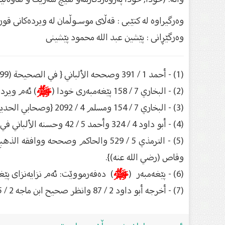
وەرگیراوە لە کتێبی : قەڵای موسـوڵمان له ویردەكانی قور
وەرگێڕانی : پێشین عبد الله محمود پێشینی
(1) - أحمد 1 / 391 وصححه الألباني { في الصحيحة (199) وصحابي الحديث هو عبد الله بن مسعود (رضي الله عنه)}.
(2) - البخاري 7 / 158 پێغەمبەری خودا (
ﷺ
) ئه‌م ویرده‌ی زۆر ده‌خ
(3) - البخاري 7 / 154 ومسلم 4 / 2092 {وصحابي الحديث هو عبد الله بن عباس (رضي الله عنهما)}.
(4) - أبو داود 4 / 324 وأحمد 5 / 42 وحسنه الألباني في صحيح أبو داود 3 / 959 {وصحابي الحديث هو نفيع بن الحارث الثقفي (رضي الله عنه)}.
وقاص (رضي الله عنه)}.
(6) - پێغه‌مبه‌ر (
ﷺ
) ده‌فه‌رمووێت: ئه‌م نزایه‌نزای پێغه‌
(7) - أخرجه أبو داود 2 / 87 وانظر صحيح ابن ماجه 2 / 335 {وصححه الألباني في الصحيحة (2755) وصحابية الحديث هي أسماء بنت عميس (رضي الله عنهما)}.