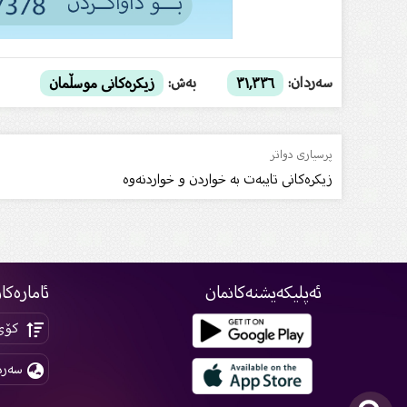
سەردان:
بەش:
٣١,٣٣٦
زیکرەکانى موسڵمان
پرسیاری دواتر
زیكرەکانى تایبەت بە خواردن و خواردنەوە
ئەپلیکەیشنەکانمان
ئامارەکا
کۆی 
سەرد