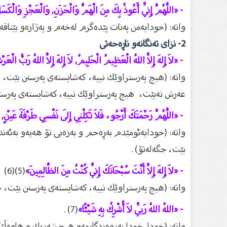
- «اللَّهُمَّ إِنِّي أَعُوذُ بِكَ مِنَ الْهَمِّ وَالْحَزَنِ, وَالْعَجْزِ وَالْكَسَلِ
واته‌: (خودایه‌من په‌نات پێده‌گرم له‌خه‌م و په‌ژاره‌و بێتا
2- نزای ته‌نگانه‌و ناڕه‌حه‌تی
- «لاَ إِلهَ إِلاَّ اللهُ الْعَظِيمُ الْحَلِيمُ, لاَ إِلهَ إِلاَّ اللهُ رَبُّ الْ
واته‌: (هیچ په‌رستراوێك نییه‌، كه‌شایسته‌ی په‌رستن بێت، 
عه‌رش نه‌بێت، هیچ په‌رستراوێك نییه‌، كه‌شایسته‌ی په‌رستن
- «اللَّهُمَّ رَحْمَتَكَ أَرْجُو، فَلاَ تَكِلْنِي إِلَى نَفْسِي طَرْفَةَ عَيْنٍ, وَأَ
واته‌: (خودایه‌ئومێدم به‌ڕه‌حم و به‌زه‌یی تۆ هه‌یه‌و به‌ئ
بێت، جگه‌له‌تۆ) .
- «لاَ إِلهَ إِلاَّ أَنْتَ سُبْحَانَكَ إِنِّي كُنْتُ مِنَ الظَّالِمِينَ»
(5)(6)
واته‌: (هیچ په‌رستراوێك نییه‌، كه‌شایسته‌ی په‌رستن بێت، 
- «اللهُ اللهُ رَبِّي لاَ أُشْرِكُ بِهِ شَيْئًا»
(7) .
واته‌: (خودا, خودا په‌روه‌ردگارمه‌و هیچ شه‌ریك و هاوه‌ڵێك