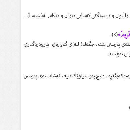
اڵبون و ده‌سه‌ڵاتى كه‌سانى نه‌زان و نه‌فام له‌فیتنه‌دا) .
ْكَرِيمُ»
(3) .
ه‌ی په‌رستن بێت، جگه‌له‌(الله)ی گه‌وره‌ی په‌روه‌ردگـاری
رش نه‌بێت) .
‌چاكه‌بگێڕه‌، هیچ په‌رستراوێك نییه‌، كه‌شایسته‌ی په‌رستن
.