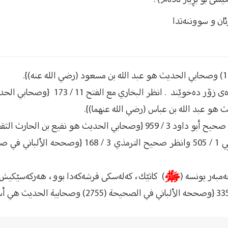
ئان و سووننەتدا
وێند . انظر البخاري مع الفتح 11 / 173 {وصحابي الحديث هو أنس بن مالك (رضي الله عنه)} .
مبه‌ر یونسه‌ (
ﷺ
) كاتێك، كه‌له‌سكی قرشه‌كه‌دا بوو، هه‌ركه‌سێكیش ب