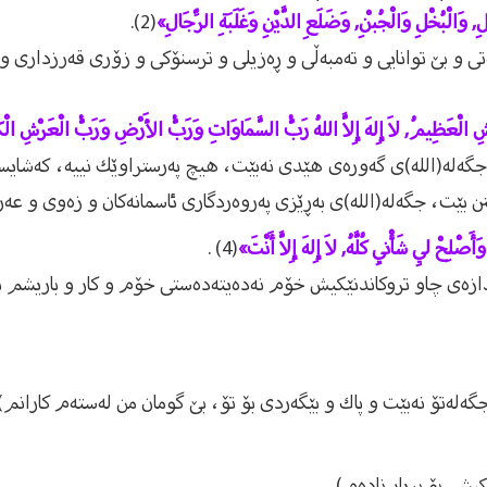
, وَالْبُخْلِ وَالْجُبْنِ, وَضَلَعِ الدَّيْنِ وَغَلَبَةِ الرِّجَالِ»
(2).
قه‌تی و بێ توانایی و ته‌مبه‌ڵی و ڕه‌زیلی و ترسنۆكی و زۆری قه‌رزداری و ز
عَرْشِ الْعَظِيمُ, لاَ إِلهَ إِلاَّ اللهُ رَبُّ السَّمَاوَاتِ وَرَبُّ الأَرْضِ وَرَبُّ الْعَرْشِ ال
جگه‌له‌(الله)ی گه‌وره‌ی هێدی نه‌بێت، هیچ په‌رستراوێك نییه‌، كه‌شایست
 بێت، جگه‌له‌(الله)ی به‌ڕێزی په‌روه‌ردگاری ئاسمانه‌كان و زه‌وی و عه‌
صْلِحْ لِي شَأْنِي كُلَّهُ, لاَ إِلهَ إِلاَّ أَنْتَ»
(4) .
ه‌ندازه‌ی چاو تروكاندنێكیش خۆم نه‌ده‌یته‌ده‌ستی خۆم و كار و باریشم به
جگه‌له‌تۆ نه‌بێت و پاك و بێگه‌ردی بۆ تۆ، بێ گومان من له‌سته‌م كارانم)
یشی بۆ بڕیار ناده‌م) .