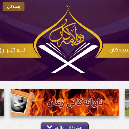
بەشەکان
بەشەکانی ماڵپەڕ