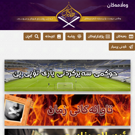
بەشەکان
پۆلێنکراوەکان
پێناسە
کتێبخانە
گەڕان
ناردنی پرسیار