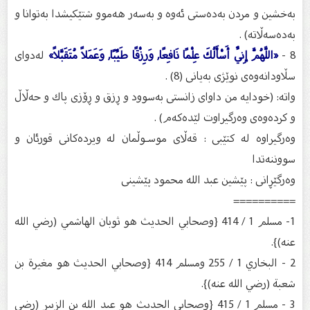
به‌خشین و مردن به‌ده‌ستی ئه‌وه‌ و به‌سه‌ر هه‌موو شتێكیشدا به‌توانا و
به‌ده‌سه‌ڵاته‌) .
8 -
«اللَّهُمَّ إِنِّي أَسْأَلُكَ عِلْمًا نَافِعًا, وَرِزْقًا طَيِّبًا, وَعَمَلاً مُتَقَبَّلاً»
له‌دوای
سڵاودانه‌وه‌ی نوێژی به‌یانی (8) .
واته‌: (خودایه‌ من داوای زانستی به‌سوود و ڕزق و ڕۆزی پاك و حه‌ڵاڵ
و كرده‌وه‌ی وه‌رگیراوت لێده‌كه‌م) .
وەرگیراوە لە کتێبی : قەڵای موسـوڵمان له ویردەكانی قورئان و
سووننەتدا
وەرگێڕانی : پێشین عبد الله محمود پێشینی
==========
1- مسلم 1 / 414 {وصحابي الحديث هو ثوبان الهاشمي (رضي الله
عنه)}.
2 - البخاري 1 / 255 ومسلم 414 {وصحابي الحديث هو مغيرة بن
شعبة (رضي الله عنه)}.
3 - مسلم 1 / 415 {وصحابي الحديث هو عبد الله بن الزبير (رضي