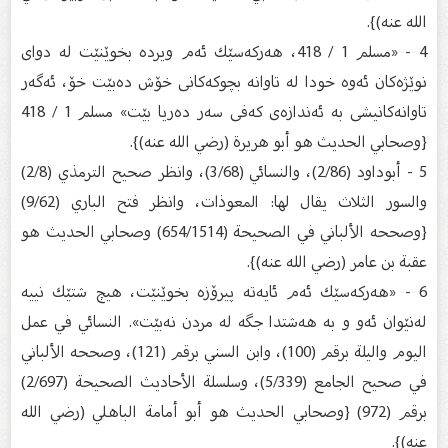
الله عنه)}.
4 - «مسلم 1 / 418، هه‌ركه‌سێك ئه‌م ویرده‌ بخوێنێت له‌ دوای
نوێژه‌كان ئه‌وه‌ خودا له‌ تاوانه‌ بچوكه‌كانی خۆش ده‌بێت خۆ، ئه‌گه‌ر
تاوانه‌كانیشی به‌ ئه‌ندازه‌ی كه‌فی سه‌ر ده‌ریا بێت» مسلم 1 / 418
{وصحابي الحديث هو أبو هريرة (رضي الله عنه)}.
5 - أبوداود (2/86)، والنسائي (3/68)، وانظر صحيح الترمذي (2/8)
والسور الثلاث يقال لها: المعوذات، وانظر فتح الباري (9/62)
{وصححه الألباني في الصحيحة (654/1514) وصحابي الحديث هو
عقبة بن عامر (رضي الله عنه)}.
6 - «هه‌ركه‌سێك ئه‌م ئایه‌ته‌ پیرۆزه‌ بخوێنێت، هیچ شتێك نییه‌
له‌نێوان ئه‌و و به‌ هه‌شتدا جگه‌ له‌ مردن نه‌بێت». النسائي في عمل
اليوم واليلة برقم (100)، وابن السني برقم (121)، وصححه الألباني
في صحيح الجامع (5/339)، وسلسلة الأحاديث الصحيحة (2/697)
برقم (972) {وصحابي الحديث هو أبو أمامة الباهلي (رضي الله
عنه)}.