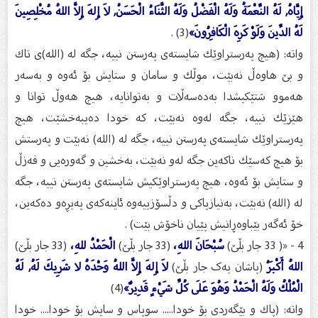
إِيَّاهُ, لَهُ النِّعْمَةُ وَلَهُ الْفَضْلُ وَلَهُ الثَّنَاءُ الْحَسَنُ, لاَ إِلهَ إِلاَّ اللهُ مُخْلِصِينَ
لَهُ الدِّينَ وَلَوْ كَرِهَ الْكَافِرُونَ»
(3) .
واته‌: (هیچ په‌رستراوێك شایسته‌ی په‌رستن نییه‌، جگه‌ له‌ (الله)ی تاك
و بێ هاوه‌ڵ نه‌بێت، موڵك و سامان و ستایش بۆ ئه‌وه‌ و به‌سه‌ر
هه‌موو شتێكیشدا به‌ده‌سه‌ڵات و به‌توانایه‌، هیچ هه‌وڵ توانا و
هێزێك نییه‌، جگه‌ له‌وه‌ نه‌بێت، كه‌ خودا ده‌یبه‌خشێت، هیچ
په‌رستراوێك شایسته‌ی په‌رستن نییه‌، جگه‌ له‌ (الله) نه‌بێت و په‌رستش
بۆ هیچ كه‌سێك ناكه‌ین جگه‌ له‌و نه‌بێت، به‌خشین و گه‌وره‌یی و فه‌زڵ
و ستایش بۆ ئه‌وه‌، هیچ په‌رستراوێكیش شایسته‌ی په‌رستن نییه‌، جگه‌
له‌ (الله) نه‌بێت، به‌نیازپاكی و دڵسۆزییه‌وه‌ ئاینه‌كه‌ی په‌یڕه‌و ده‌كه‌ین،
خۆ ئه‌گه‌ر بێباوه‌ڕانیش پێیان ناخۆش بێت) .
4 - «( 33 جار بڵێ)
سُبْحَانَ اللهِ،
(33 جار بڵێ)
الْحَمْدُ للهِ،
(33 جار بڵێ)
اللهُ أَكْبَرُ
(پاشان یەک جار بڵێ)
لاَ إِلهَ إِلاَّ اللهُ وَحْدَهُ لا شَرِيكَ لَهُ, لَهُ
الْمُلْكُ وَلَهُ الْحَمْدُ وَهُوَ عَلَى كُلِّ شَيْءٍ قَدِيرٌ»
(4)
واته‌: (پاك و بێگه‌ردی بۆ خودا..... سوپاس و سایش بۆ خودا.... خودا