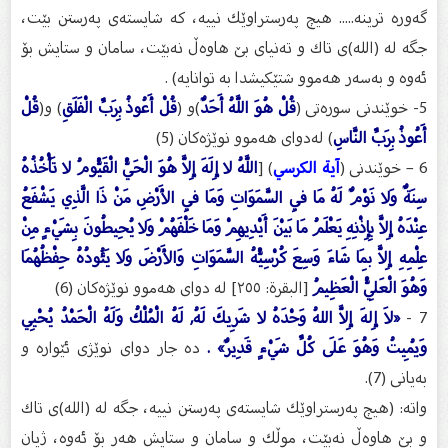
گه‌وره‌ ترینه‌..... هیچ په‌رستراوێك نییه‌، كه‌ شایسته‌ی په‌رستن بێت،
جگه‌ له‌ (الله)ی تاك و ته‌نیای بێ هاوه‌ڵ نه‌بێت، سامان و ستایش بۆ
ئه‌وه‌ و به‌سه‌ر هه‌موو شتێكیشدا به‌ توانایه‌) .
5- خوێندنى سورەتى (
قُلْ هُوَ اللَّهُ أَحَدٌ
)و (
قُلْ أَعُوذُ بِرَبِّ الْفَلَقِ
) و(
قُلْ
أَعُوذُ بِرَبِّ النَّاسِ
) له‌دوای هه‌موو نوێژه‌كان (5)
6 – خوێندنى (
آیة الکرسي
) [
اللَّهُ لا إِلَهَ إِلاَّ هُوَ الْحَيُّ الْقَيُّومُ لا تَأْخُذُهُ
سِنَةٌ وَلا نَوْمٌ لَهُ مَا فِي السَّمَوَاتِ وَمَا فِي الأَرْضِ مَنْ ذَا الَّذِي يَشْفَعُ
عِنْدَهُ إِلاَّ بِإِذْنِهِ يَعْلَمُ مَا بَيْنَ أَيْدِيهِمْ وَمَا خَلْفَهُمْ وَلا يُحِيطُونَ بِشَيْءٍ مِنْ
عِلْمِهِ إِلاَّ بِمَا شَاءَ وَسِعَ كُرْسِيُّهُ السَّمَوَاتِ وَالأَرْضَ وَلا يَئُودُهُ حِفْظُهُمَا
وَهُوَ الْعَلِيُّ الْعَظِيمُ
[البقرة: ٢٥٥] له‌ دوای هه‌موو نوێژه‌كان (6)
7 -
«لاَ إِلهَ إِلاَّ اللهُ وَحْدَهُ لا شَرِيكَ لَهُ, لَهُ الْمُلْكُ وَلَهُ الْحَمْدُ يُحْيِي
وَيُمِيتُ وَهُوَ عَلَى كُلِّ شَيْءٍ قَدِيرٌ» .
ده‌ جار دوای نوێژی ئێواره‌ و
به‌یانی (7).
واته‌: (هیچ په‌رستراوێك شایسته‌ی په‌رستن نییه‌، جگه‌ له‌ (الله)ی تاك
و بێ هاوه‌ڵ نه‌بێت، موڵك و سامان و ستایش هه‌ر بۆ ئه‌وه‌، ژیان