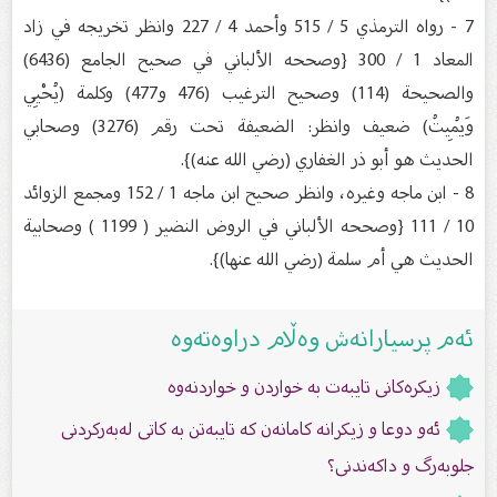
7 - رواه الترمذي 5 / 515 وأحمد 4 / 227 وانظر تخريجه في زاد
المعاد 1 / 300 {وصححه الألباني في صحيح الجامع (6436)
والصحيحة (114) وصحيح الترغيب (476 و477) وكلمة (يُحْيِي
وَيُمِيتُ) ضعيف وانظر: الضعيفة تحت رقم (3276) وصحابي
الحديث هو أبو ذر الغفاري (رضي الله عنه)}.
8 - ابن ماجه وغيره، وانظر صحيح ابن ماجه 1 / 152 ومجمع الزوائد
10 / 111 {وصححه الألباني في الروض النضير ( 1199 ) وصحابية
الحديث هي أم سلمة (رضي الله عنها)}.
ئەم پرسیارانەش وەڵام دراوەتەوە
زیكرەکانى تایبەت بە خواردن و خواردنەوە
ئەو دوعا و زیکرانە کامانەن کە تایبەتن بە کاتى لەبەرکردنى
جلوبەرگ و داکەندنى؟