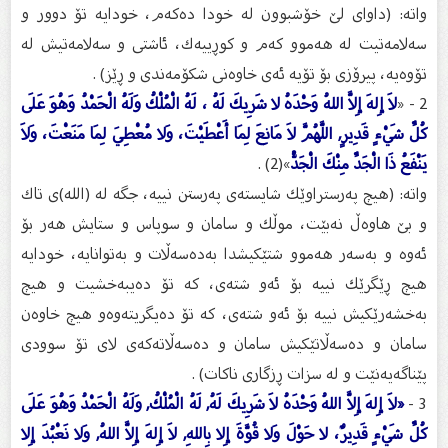
واته‌: (داوای لێ خۆشبوون له‌ خودا ده‌كه‌م، خودایه‌ تۆ دوور و
سه‌لامه‌تیت له‌ هه‌موو كه‌م و كوڕییه‌ك، ئاشتی و سه‌لامه‌تیش له‌
تۆوه‌یه‌، پیرۆزی بۆ تۆیه‌ ئه‌ی خاوه‌نی شكۆمه‌ندی و ڕێز) .
2 - «
لاَ إِلهَ إِلاَّ اللهُ وَحْدَهُ لا شَرِيكَ لَهُ ، لَهُ الْمُلْكُ وَلَهُ الْحَمْدُ وَهُوَ عَلَى
كُلِّ شَيْءٍ قَدِيرٍ, اللَّهُمَّ لاَ مَانِعَ لِمَا أَعْطَيْتَ، وَلا مُعْطِيَ لِمَا مَنَعْتَ، وَلاَ
يَنْفَعُ ذَا الْجَدِّ مِنْكَ الْجَدُّ
»(2) .
واته‌: (هیچ په‌رستراوێك شایسته‌ی په‌رستن نییه‌، جگه‌ له‌ (الله)ی تاك
و بێ هاوه‌ڵ نه‌بێت، موڵك و سامان و سوپاس و ستایش هه‌ر بۆ
ئه‌وه‌ و به‌سه‌ر هه‌موو شتێكیشدا به‌ده‌سه‌ڵات و به‌توانایه‌، خودایه‌
هیچ ڕێگرێك نییه‌ بۆ ئه‌و شته‌ی، كه‌ تۆ ده‌یبه‌خشیت و هیچ
به‌خشه‌رێكیش نییه‌ بۆ ئه‌و شته‌ی، كه‌ تۆ ده‌یگریته‌وه‌و هیچ خاوه‌ن
سامان و ده‌سه‌ڵاتێكیش سامان و ده‌سه‌ڵاته‌كه‌ی لای تۆ سوودی
پێناگه‌یه‌نێت و له‌ سزات ڕزگاری ناكات) .
3 -
«لاَ إِلهَ إِلاَّ اللهُ وَحْدَهُ لاَ شَرِيكَ لَهُ, لَهُ الْمُلْكُ, وَلَهُ الْحَمْدُ وَهُوَ عَلَى
كُلِّ شَيْءٍ قَدِيرٌ، لا حَوْلَ وَلا قُوَّةَ إِلا بِاللهِ, لاَ إِلهَ إِلاَّ اللهُ, وَلا نَعْبُدَ إِلا