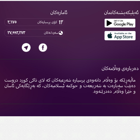
پلیکەیشنەکانمان
ئامارەکان
٣,٦٧٥
کۆی پرسیارەکان
٢٧,٩٩٣,٢٧٣
سەردانەکان
ربارەی وەڵامەکان
اڵپەڕێکە بۆ وەڵام دانەوەی پرسیارە شەرعیەکان کە لای تاکی کورد دروست
ەبێت سەبارەت بە شەریعەت و حوکمە ئیسلامیەکان، کە بەڕێگایەکی ئاسان
 خێرا وەڵام دەدرێنەوە.