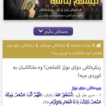
بەشەکانی ماڵپەڕ
دوعا و پاڕانه‌وه‌
زیکرەکانى موسڵمان
زيكرەکانى دوای نوێژ
کامانەن؟ وە ماناکانیان بە کوردی چیە؟
زيكرەکانى دوای نوێژ کامانەن؟ وە ماناکانیان بە
کوردی چیە؟
ویرده‌كانی دوای نوێژ
1 - «سێ جار بڵێ: (
أَسْتَغْفِرُ اللهَ
) پاشان: (
اللَّهُمَّ أَنْتَ السَّلامُ, وَمِنْكَ
السَّلامُ, تَبَارَكْتَ يَا ذَا الْجَلالِ وَالإِكْرَامِ
»(1) .