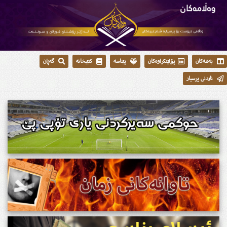
بەشەکان
پۆلێنکراوەکان
پێناسە
کتێبخانە
گەڕان
ناردنی پرسیار