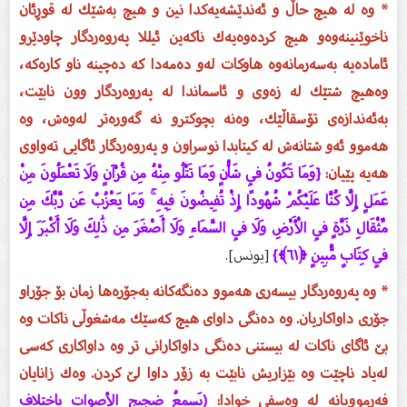
* وە لە هیچ حاڵ و ئەندێشەیەكدا نین و هیچ بەشێك لە قوڕئان
ناخوێنینەوەو هیچ كردەوەیەك ناكەین ئیللا پەروەردگار چاودێرو
ئامادەیە بەسەرمانەوە هاوكات لەو دەمەدا كە دەچینە ناو كارەكە،
وەهیچ شتێك لە زەوی و ئاسماندا لە پەروەردگار وون نابێت،
بەئەندازەی تۆسقاڵێك، وەنە بچوكترو نە گەورەتر لەوەش، وە
هەموو ئەو شتانەش لە كیتابدا نوسراون و پەروەردگار ئاگایی تەواوی
هەیە پێیان:
{وَمَا تَكُونُ فِي شَأْنٍ وَمَا تَتْلُو مِنْهُ مِن قُرْآنٍ وَلَا تَعْمَلُونَ مِنْ
عَمَلٍ إِلَّا كُنَّا عَلَيْكُمْ شُهُودًا إِذْ تُفِيضُونَ فِيهِ ۚ وَمَا يَعْزُبُ عَن رَّبِّكَ مِن
مِّثْقَالِ ذَرَّةٍ فِي الْأَرْضِ وَلَا فِي السَّمَاءِ وَلَا أَصْغَرَ مِن ذَٰلِكَ وَلَا أَكْبَرَ إِلَّا
فِي كِتَابٍ مُّبِينٍ ﴿٦١﴾}
[یونس].
* وە پەروەردگار بیسەری هەموو دەنگەكانە بەجۆرەها زمان بۆ جۆراو
جۆری داواكاریان. وە دەنگی داوای هیچ كەسێك مەشغوڵی ناكات وە
بێ‌ ئاگای ناكات لە بیستنی دەنگی داواكارانی تر وە داواكاری كەسی
لەیاد ناچێت وە بێزاریش نابێت بە زۆر داوا لێ‌ كردن. وەك زانایان
فەرموویانە لە وەسفی خوادا:
(يَسمعُ ضجيج الأصواتِ باختلافِ