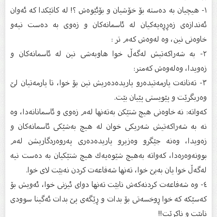
١- هیچیان بە دەستە بۆ خۆشیان و بۆئێوەش ؟! لە كاتێكدا كە ئەوان
ئەندازەی زەڕڕەیەكیان لە ئاسمانەكان و زەوی بە دەست نیەو
خاوەنی نین، وە لەوەش كەم تر :
٢- بە شەراكەتیش لەگەڵ خوا هاوبەشی نین لە ئاسمانەكان و
زەویدا، وەلەوەش كەمتر:
٣- تەنانەت یارمەتیدەرو یاریدەدەریش نین بۆ خوا، تا یارمەتیان لێ‌
وەربگرێت و پێویستی پێیان بێت.
كەواتە: نە خاوەنی هیچ شتێكن بەتەنها لەم زەوی و ئاسمانانەدا، وە
نە بە شەراكەتیش شەریكی خوان لە هیچ بەشێكی ئاسمانەكان و
زەویدا، وەنە جێگرو وەزیرو یاریدەدەری پەروەردگاریشن لەم
بوونەوەرەدا، كەواتە بەهیچ شێوەیەك هیچ شتێكیان بە دەست نیە
لەگەڵ خوا یان بەبێ‌ خوا، تەنها شەفاعەت كردن نەبێت لای خوا.
٤- وە شەفاعەت كردنەكەش نابێت تەنها دوای ئیزنی خوا، ئەویش بۆ
كەسێكە كە خوا ڕوخسەتی بۆ بدات و ڕێگەی پێ‌ بدات ئەگینا سوودی
نابێت و ناكرێت!!