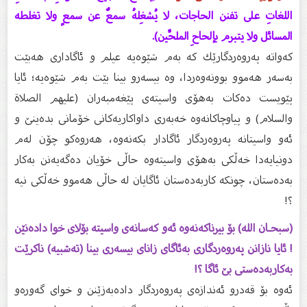
اللغاتِ على تفنن الحاجات، لا يُشغِلهُ سمعٌ عن سمعٍ ولا تغلطه
المسائل ولا يتبرم بإلحاحِ الملحِّين).
كەواتە پەروەردگارێك كە بەم شێوەیە عیلم و ئاگاداری هەبێت
بەسەر هەموو بوونەوەردا، وە بیسەرو بینا بێت بەم شێوەیە؛ ئایا
پێویست دەكات بەهۆی واسیتەی پێغەمبەران (عليهم الصلاة
والسلام) و پیاوچاكانەوە خەبەری داواكاریەكانی خۆمانی بدەینێ‌ و
ئەو واسیتانە پەروەردگار ئاگادار بكەنەوە، هەروەكو چۆن لەم
دونیایەدا خەڵكی بەهۆی واسیتەوە حاڵی خۆیان دەگەیەنن بەكار
بەدەستان، چونكە كاربەدەستان ئاگایان لە حاڵی هەموو خەڵكی نیە
؟!
(سبحـان الله) بۆ بیرناكەنەوە ئەو كەسانەی واسیتە بۆلای خوا دادەنێن
! ئایا نازانن پەروەردگاری بەئاگای زانای بیسەری بینا (تەشبیە) ناكرێت
بەكاربەدەستی بێ‌ ئاگا ؟!
ئەوە بۆ قەدرو ئەندازەی پەروەردگار دادەبەزێنن و خوای گەورەو