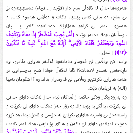
هەروەها حەق لە ئاژەڵی شاخ دار (قۆچدار ـ قرناء) دەستێنێتەوە بۆ
بێ‌ شاخ، وە مافی كەس پێشێل ناكات و وەڵامی هەموو كەس و
هەموو ستەم لێ‌ كراوو هەژارێك دەداتەوە؛ كافر بێت یان
موسڵمان، وەك دەفەرموێت:
{أَمَّن يُجِيبُ الْمُضْطَرَّ إِذَا دَعَاهُ وَيَكْشِفُ
السُّوءَ وَيَجْعَلُكُمْ خُلَفَاءَ الْأَرْضِ ۗ أَإِلَـٰهٌ مَّعَ اللَّـهِ ۚ قَلِيلًا مَّا تَذَكَّرُونَ
﴿٦٢
﴾
}
[النمل].
واتـە: كێ‌ وەڵامی لێ‌ قەوماو دەداتەوە ئەگـەر هاواری بگاتـێ‌، وە
ناڕەحەتی لەسەر لادەبات؟! ئایا لەگەڵ خوادا هیچ پەرستراوی تر
هەیە هاواری بكرێتێ‌و وەڵامی لێ‌ قەوماوان بداتەوە ؟! بێگومان تەنها
(الله) بە فریامان دێت.
وە پەروەردگار وەكو حاكمە زاڵمەكان نیە، حەز نەكات داوای حەقی
لێ‌ بكرێت، بەڵكو بە پێچەوانەوە زۆر حەز دەكات داوای لێ‌ بكرێت و
ڕاستەوخۆ بێ‌ واسیتە هاواری بكرێتێ‌ لە خۆشی و ناخۆشیدا، وە توڕە
دەبێت لەوانەی داوای لێ‌ ناكەن و هانای بۆ نابەن، وەك لەم ئایەت
و حەدیسانەدا دەردەكەوێت:
{وَقَالَ رَبُّكُمُ ادْعُونِي أَسْتَجِبْ لَكُمْ ۚ إِنَّ