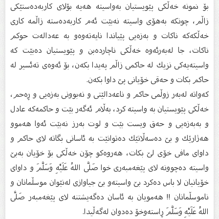
بۆ نمونە خەڵكی پێویستیان بەواسیتە هەیە بۆلای كاربەدەستێكی
زاڵم، چونكە بەهۆی واسیتە نەبێت ئەم كاربەدەستە زاڵمە كاری
خەڵكەكە ناكات و بەزەیی پێیاندا نایەتەوەو بە عەدالەت حوكم
ناكات، جا لەبەرئەوە خەڵكی ناچاردەبن و پێویستیان دەبێت كە
واسیتەیەكی نزیك لە حاكمی زاڵم پەیدا بكەن، بۆ ئەوەی تەئسیر لە
حاكم بكات و حەقی خۆیانی پێ داوا بكەن.
كەواتە لەبەر زوڵمی حاكم و ناعەدالێتی و نەبوونی بەزەیی و ڕەحم،
خەڵكی پێویستیان بە واسیتە كرد، بەڵام ئەگەر بێت و حاكمەكە عادل
و بەبەزەیی و حەق ویست بێت و لوت بەرز نەبێت ئەوا هەموو
هەژارێك و بێ‌ دەسەڵاتێك دەتوانێت بە ئاسانی بگاتە لای حاكم و
داوای مافی خۆی لێ‌ بكات، هەروەكو چۆن خەڵكی بۆ خۆیان بەبێ‌
واسیتە دەچوونە لای پێغەمبەری خوا صَلَّى اللهُ عَلَيْهِ وَسَلَّمَ و داوای
خۆیانیان لا باس دەكرد بێ‌ واسیتەو بێ‌ جیاوازی لەنێوان موسڵمانان و
ناموسڵمانان !! هەمویان بە ئاسان دەگەیشتنە لای پێغەمبەر صَلَّى
اللهُ عَلَيْهِ وَسَلَّمَ ڕاستەوخۆ دەدوان لەگەڵیدا.