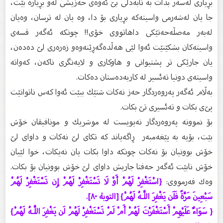
بڕیاری لەسەر بدات بە نابەدڵی بێ‌ ئەوەی حەزیشی لەو بڕیارە بێت،
جا یان لەشەرمی واسیتەكە بڕیاری بۆ دا، وە یان لە ترسان، وەیان
لەبەر مەصڵەحەتێكی داهاتووی خۆی!! چونكە ئەگەر قسەی
واسیتەكان بشكێنێت ئەوا لێی هەڵدەگەڕێنەوەو زەرەری لێ‌ دەدەن،
یان جارێكی تر پشتیوانی و هاوكاری و لایەنگری ناكەن، كەواتە
واسیتەی دونیا تەئسیر لە كاربەدەستان دەكات.
بەڵام ئەگەر پەروەردگار حەز نەكات شتێك ببێت ئەوا كەس ناتوانێت
پێ‌ی بكات و تەئسیری تێ‌ بكات.
بۆ نموونە پەروەردگار نەیویست لە موشریك و مونافیقان خۆش
بێت، بۆیە بە پێغەمبەر ڕاگەیاند كە تكای لێ‌ نەكات و داوای لێ‌
خۆش بوونیان بۆ نەكات چونكە داوا بكات یان نەیكات، خوا لێیان
خۆش نابێت ئەگەر حەفتا جاریش داوای لێ‌ خۆش بوونیان بۆ بكات.
وەك فەرمووی:
{اسْتَغْفِرْ لَهُمْ أَوْ لَا تَسْتَغْفِرْ لَهُمْ إِن تَسْتَغْفِرْ لَهُمْ
سَبْعِينَ مَرَّةً فَلَن يَغْفِرَ اللَّـهُ لَهُمْ} [التوبة ٨٠].
{ سَوَاءٌ عَلَيْهِمْ أَسْتَغْفَرْتَ لَهُمْ أَمْ لَمْ تَسْتَغْفِرْ لَهُمْ لَن يَغْفِرَ اللَّـهُ لَهُمْ}