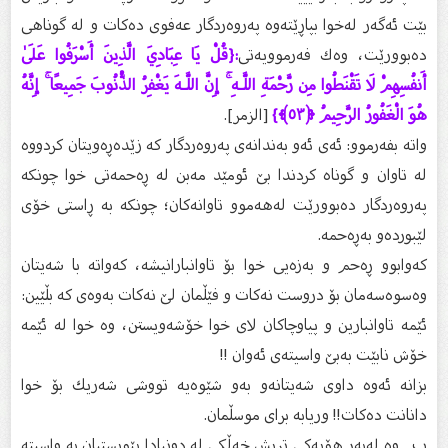
بێت ئەگەر لەخوا بپاڕێتەوە پەروەردگار عەفوی دەكات و لە گوناهی
دەبوورێت، وەك فەرموویەتی
:{قُلْ يَا عِبَادِيَ الَّذِينَ أَسْرَفُوا عَلَىٰ
أَنفُسِهِمْ لَا تَقْنَطُوا مِن رَّحْمَةِ اللَّـهِ ۚ إِنَّ اللَّـهَ يَغْفِرُ الذُّنُوبَ جَمِيعًا ۚ إِنَّهُ
هُوَ الْغَفُورُ الرَّحِيمُ ﴿٥٣﴾}
[الزمر].
واتە بفەرموو: ئەی ئەو بەندانەی پەروەردگار كە زێدەڕەویتان كردووە
لە تاوان و گوناه كردندا بێ‌ ئومێد مەبن لە ڕەحمەتی خوا چونكە
پەروەردگار دەبوورێت لەهەموو تاوانەكان؛ چونكە بە ڕاستی خۆی
لێبوردەو بەڕەحمە.
كەوابوو ڕەحم و بەزەیی خوا بۆ تاوانبارانیشە، كەواتە با شەیتان
وەسوەسەمان بۆ دروست نەكات و فێڵمان لێ‌ نەكات بەوەی كە بڵێین:
ئێمە تاوانبارین و پیاوچاكان لای خوا خۆشەویستن، وە خوا لە ئێمە
خۆش نابێت بەبێ‌ واسیتەی ئەوان !!
بزانە ئەوە داوی شەیتانەو بەو شێوەیە تووشی شەریك بۆ خوا
دانانت دەكات!! وریابە برای موسڵمان.
ب ـ وە لەبەر هۆیەكی تریش خەڵكی لە دونیادا پێویستیان بە واسیتە