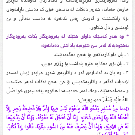
واتە: پەروەردگاری كارپڕبەرەكەت و پایەدارتان ئەوەندە بەڕێزو
خاوەن حەیایە، شەرم دەكات لە بەندەی خۆی كە دەستی پاڕانەوەی
بۆلا ڕابكێشێت و ئەویش ڕەتی بكاتەوە بە دەست بەتاڵی و بێ‌
ئومێدی و دڵ شكاوی.
* وە هەر كەسێك داوای شتێك لە پەروەردگار بكات پەروەردگار
بەشێوەیەك لەم سێ‌ شێوەیە پاداشتی دەداتەوە:
١ ـ یان داواكاریەكەی بۆ بەجێ‌ دەگەیەنێت.
٢ ـ یان بۆی دەكا بە خێرو پاداشت بۆ ڕۆژی دوایی.
٣ ـ وە یان بە ئەندازەی ئەو داواكاریەی شەڕو خراپەو زیانی لەسەر
لادەبات ئەگەر داواكاریەكەیشی بۆ جێ‌ بەجێ‌ نەكات لەبەر حیكمەت
و مەصڵەحەتێك، وەك لەم حەدیسەدا هاتووە پێغەمبەری خوا صَلَّى
اللهُ عَلَيْهِ وَسَلَّمَ فەرموویەتی:
((مما مِنْ مُسْلِمٍ يَدْعُو اللَّهَ بِدَعْوَةٍ لَيْسَ فِيهَا إِثْمٌ وَلاَ قَطِيعَةُ رَحِمٍ إِلاَّ
أَعْطَاهُ اللَّهُ بِهَا إِحْدَى ثَلاَثٍ: إِمَّا أَنْ تُعَجَّلَ لَهُ دَعْوَتُهُ، وَإِمَّا أَنْ يَدَّخِرَهَا
لَهُ فِي الآخِرَةِ، وَإِمَّا أَنُْ يَصْرِفَ عَنْهُ مِنَ السُّوءِ مِثْلَهَا، قَالُوا: إِذاً نُكْثِرُ،
(٤)