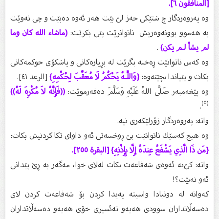
[المنافقون ٦].
وە پەروەردگار چ شتێكی حەز لێ‌ بێت هەر ئەوە دەبێت و چی نەوێت
بە هەموو بوونەوەریش ناتوانرێت پێی بكرێت:
(ماشاء الله كان وما
لم يشأ لـم يكن)
.
وە كەس ناتوانێت ڕەخنە بگرێت لە بڕیارەكانی و پاشكۆی حوكمەكانی
بكات و پێیاندا بچێتەوە:
{وَاللَّـهُ يَحْكُمُ لَا مُعَقِّبَ لِحُكْمِهِ}
[الرعد ٤١].
وە پێغەمبەر صَلَّى اللهُ عَلَيْهِ وَسَلَّمَ دەفەرموێت:
((فَإِنَّهُ لاَ مُكْرِهَ لَهُ))
(٥)
.
واتە: پەروەردگار زۆرلێكەری نیە.
وە هیچ كەسێك ناتوانێت بێ‌ ڕوخسەتی ئەو داوای تكا كردنیش بكات:
{مَن ذَا الَّذِي يَشْفَعُ عِندَهُ إِلَّا بِإِذْنِهِ} [البقرة ٢٥٥].
واتە: كێ‌یە ئەوەی شەفاعەت بكات لەلای خوا، مەگەر بە ڕێ‌ پێدانی
ئەو نەبێت؟!
كەواتە لە دونیادا واسیتە پەیدا كردن بۆ شەفاعەت كردن لای
دەسەڵاتداران سوودی هەیەو تەئسیری خۆی هەیەو دەسەڵاتداران