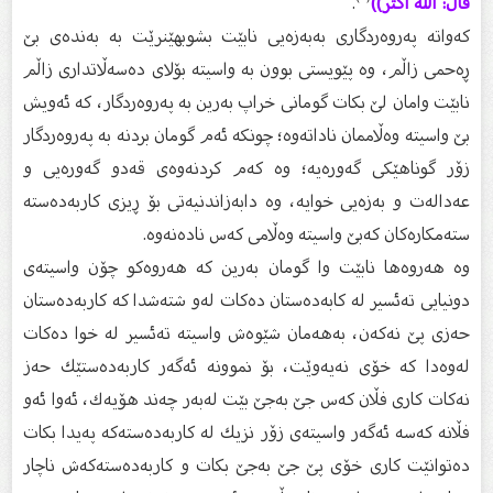
قَالَ: اللَّهُ أَكْثَرُ))
.
كەواتە پەروەردگاری بەبەزەیی نابێت بشوبهێنرێت بە بەندەی بێ‌
ڕەحمی زاڵم، وە پێویستی بوون بە واسیتە بۆلای دەسەڵاتداری زاڵم
نابێت وامان لێ‌ بكات گومانی خراپ بەرین بە پەروەردگار، كە ئەویش
بێ‌ واسیتە وەڵاممان ناداتەوە؛ چونكە ئەم گومان بردنە بە پەروەردگار
زۆر گوناهێكی گەورەیە؛ وە كەم كردنەوەی قەدو گەورەیی و
عەدالەت و بەزەیی خوایە، وە دابەزاندنیەتی بۆ ڕیزی كاربەدەستە
ستەمكارەكان كەبێ‌ واسیتە وەڵامی كەس نادەنەوە.
وە هەروەها نابێت وا گومان بەرین كە هەروەكو چۆن واسیتەی
دونیایی تەئسیر لە كابەدەستان دەكات لەو شتەشدا كە كاربەدەستان
حەزی پێ‌ نەكەن، بەهەمان شێوەش واسیتە تەئسیر لە خوا دەكات
لەوەدا كە خۆی نەیەوێت، بۆ نموونە ئەگەر كاربەدەستێك حەز
نەكات كاری فڵان كەس جێ‌ بەجێ‌ بێت لەبەر چەند هۆیەك، ئەوا ئەو
فڵانە كەسە ئەگەر واسیتەی زۆر نزیك لە كاربەدەستەكە پەیدا بكات
دەتوانێت كاری خۆی پێ‌ جێ‌ بەجێ‌ بكات و كاربەدەستەكەش ناچار