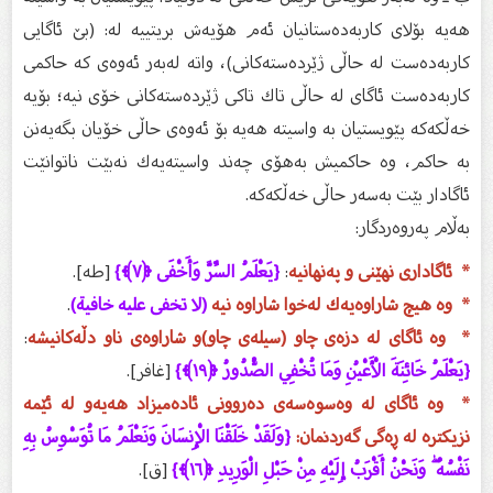
هەیە بۆلای كاربەدەستانیان ئەم هۆیەش بریتییە لە: (بێ‌ ئاگایی
كاربەدەست لە حاڵی ژێردەستەكانی)، واتە لەبەر ئەوەی كە حاكمی
كاربەدەست ئاگای لە حاڵی تاك تاكی ژێردەستەكانی خۆی نیە؛ بۆیە
خەڵكەكە پێویستیان بە واسیتە هەیە بۆ ئەوەی حاڵی خۆیان بگەیەنن
بە حاكم، وە حاكمیش بەهۆی چەند واسیتەیەك نەبێت ناتوانێت
ئاگادار بێت بەسەر حاڵی خەڵكەكە.
بەڵام پەروەردگار:
* ئاگاداری نهێنی و پەنهانیە
:
{يَعْلَمُ السِّرَّ وَأَخْفَى ﴿٧﴾}
[طه].
* وە هیچ شاراوەیەك لەخوا شاراوە نیە
(لا تخفى عليه خافية)
.
* وە ئاگای لە دزەی چاو (سیلەی چاو)و شاراوەی ناو دڵەكانیشە
:
{يَعْلَمُ خَائِنَةَ الْأَعْيُنِ وَمَا تُخْفِي الصُّدُورُ ﴿١٩﴾}
[غافر].
* وە ئاگای لە وەسوەسەی دەروونی ئادەمیزاد هەیەو لە ئێمە
نزیكترە لە ڕەگی گەردنمان:
{وَلَقَدْ خَلَقْنَا الْإِنسَانَ وَنَعْلَمُ مَا تُوَسْوِسُ بِهِ
نَفْسُهُ ۖ وَنَحْنُ أَقْرَبُ إِلَيْهِ مِنْ حَبْلِ الْوَرِيدِ ﴿١٦﴾}
[ق].