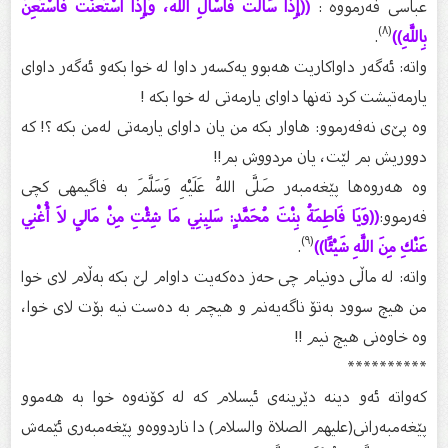
عباسی فەرمووە :
((إِذَا سَأَلْتَ فَاسْأَلِ اللَّهَ، وَإِذَا اسْتَعَنْتَ فَاسْتَعِنْ
(٨)
بِاللَّهِ))
.
واتە: ئەگەر داواكاریت هەبوو یەكسەر داوا لە خوا بكەو ئەگەر داوای
یارمەتیشت كرد تەنها داوای یارمەتی لە خوا بكە !
وە پێ‌ی نەفەرموو: هاوار بكە من یان داوای یارمەتی لەمن بكە ؟! كە
دووریش بم لێت، یان مردووش بم!!
وە هەروەها پێغەمبەر صَلَّى اللهُ عَلَيْهِ وَسَلَّمَ بە فاگیمهی كچی
فەرموو:
((وَيَا فَاطِمَةُ بِنْتَ مُحَمَّدٍ: سَلِينِي مَا شِئْتِ مِنْ مَالِي لاَ أُغْنِي
(٩)
عَنْكِ مِنَ اللَّهِ شَيْئًا))
.
واتە: لە ماڵی دونیام چی حەز دەكەیت داوام لێ‌ بكە بەڵام لای خوا
من هیچ سوود بەتۆ ناگەیەنم و هیچم بە دەست نیە بۆت لای خوا،
وە خاوەنی هیچ نیم !!
**********
كەواتە ئەو دینە دێرینەی ئیسلام كە لە كۆنەوە خوا بە هەموو
پێغەمبەرانی(عليهم الصلاة والسلام) دا ناردووەو پێغەمبەری ئێمەش