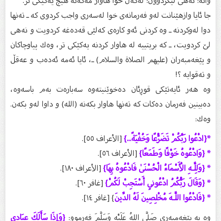
واتە: نەهی لێكردوون: لەگەڵ خوا هاوار مەكەنە هیچ یەكێكی تر.
جا ئایا وازهێنانت لەو فەرمانەی خوا لەسەری واجب كردوی كە ـ تەنها
دوا لەوكردنە ـ وە كردنی ئەو كارەی كەلێی قەدەغە كردویت و نەهی
لێ‌ كردویت، ـ كە بریتییە لە هاوار كردنە یەكێكی تر، وەك پیاوچاكان
و پێغەمبەران (عليهم الصلاة والسلام) ـ، ئایا ئەمە ئەدەب و عەقڵ
و تەقوایە ؟!
وە هەر ئایەتێكی قوڕئان دەخوێنیتەوە سەبارەت بەم باسەوە،
دەبینین فەرمان دەكات كە تەنها هاوار بكەنە (الله) و داوا لەو بكەن.
وەك:
*{ادْعُوا رَبَّكُمْ تَضَرُّعًا وَخُفْيَةً...}
[الأعراف ٥٥].
* {وَادْعُوهُ خَوْفًا وَطَمَعًا}
[الأعراف ٥٦].
* {وَلِلَّـهِ الْأَسْمَاءُ الْحُسْنَىٰ فَادْعُوهُ بِهَا}
[الأعراف ١٨٠].
* {وَقَالَ رَبُّكُمُ ادْعُونِي أَسْتَجِبْ لَكُمْ}
[غافر ٦٠].
* {فَادْعُوا اللَّـهَ مُخْلِصِينَ لَهُ الدِّينَ
} [غافر ١٤].
وە بە پێغەمبەری صَلَّى اللهُ عَلَيْهِ وَسَلَّمَ فەرموو:
{وَإِذَا سَأَلَكَ عِبَادِي