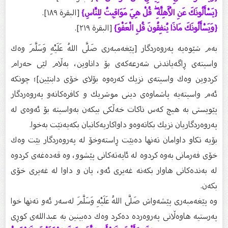
{يَسْأَلُونَكَ عَنِ الْأَهِلَّةِ ۖ قُلْ هِيَ مَوَاقِيتُ لِلنَّاسِ}
[البقرة ١٨٩].
{وَيَسْأَلُونَكَ مَاذَا يُنفِقُونَ قُلِ الْعَفْوَ}
[البقرة ٢١٩].
بەم شێوەیە پەروەردگار [پێغەمبەری صَلَّى اللهُ عَلَيْهِ وَسَلَّمَ وەك
واسیتەی ڕاگەیاندنی شەرعەكەی بۆ داناوین، بەڵام لێی حەرام
كردوین وەك واسیتەی نزیك كەرەوە بۆلای خۆی دابنێین]؛ چونكە
ئەم واسیتەیە پاشماوەی دینی موشریك و كافرەكانەو پەروەردگار
پێویستی بە هیچ كەس ناكات خەڵكی بیكەن بەواسیتە بۆ ئەوەی لە
پەروەردگاریان نزیك بكاتەوەو داواكاریەكانیان بكەیەنێت بەخوا.
بۆیە تكاو داوامان تەنها دەبێت ڕاستەوخۆ لە پەروەردگار بێت وەك
خۆی فەرمانی بەوە كردوە لە ئایەتەكانی پێشوو، وە قەدەغەی كردوە
لە بەندەكانی هاوار بكەنە غەیری ئەو، یان و داوا لە غەیری خۆی
بكەن.
وە پێغەمبەری پێشەواش صَلَّى اللهُ عَلَيْهِ وَسَلَّمَ لەسەر ئەو تەنها خوا
پەرستیە هاوەڵانی پەروەردە دەكرد وەك دەبینین بە عبداللەی كوڕی