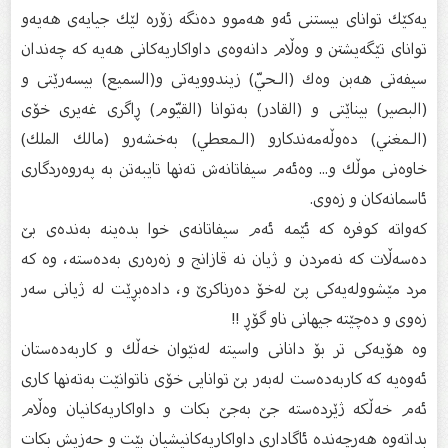
یەكێك توانای بیستنی ئەو هەموو دەنگە زۆرە لێك جیایەی هەیەو
توانای تێگەیشتن و وەڵام دانەوەی داواكاریەكانی هەیە كە چەندان
سیفەتی هەبن وەك (الـحيّ) زیندوویەتی و(السميع) بیسەرێتی و
(البصير) بیناێتی و (القادر) بەتوانا (القيّوم) ڕاگری غەیری خۆی
(الـمغني) دەوڵەمەندكارو (الـمعطي) بەخشەرو (مالك الملك)
خاوەنی موڵك و... وەئەم سیفاتانەش تەنها تایبەتن بە پەروەردگاری
ئاسمانەكان و زەوی.
كەواتە كوفرە كە ئێمە ئەم سیفاتانەی خوا بدەینە بەندەی بێ‌
دەسەڵات كە نەمردن و ژیان نە قازانج و زەرەری بەدەستە، وە كە
مرد مێشوولەیەكی پێ‌ لەخۆ دەرناكرێ‌ و، دادەبڕێت لە ژیانی سەر
زەوی و دەچێتە جیهانی ناو گۆڕ !!
وە هۆیەكی تر بۆ دانانی واسیتە لەنێوان خەڵك و كاربەدەستان
ئەوەیە كە كاربەدەست لەبەر بێ‌ توانایی خۆی ناتوانێت بەتەنها كاری
ئەم خەڵكە ژێردەستە جێ‌ بەجێ‌ بكات و داواكاریەكانیان وەڵام
بداتەوە هەرچەندە ئاگاداری داواكاریەكانیشیان بێت و حەزیش بكات