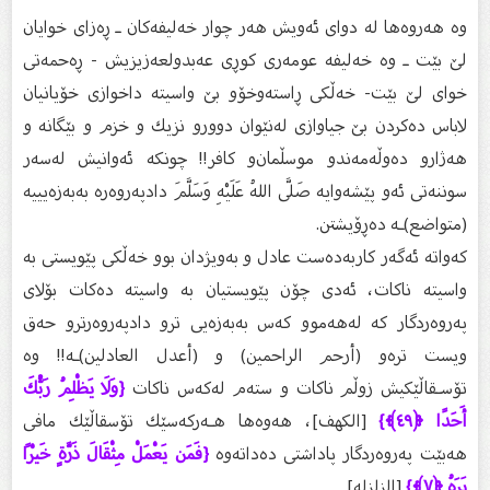
وە هەروەها لە دوای ئەویش هەر چوار خەلیفەكان ـ ڕەزای خوایان
لێ‌ بێت ـ وە خەلیفە عومەری كوڕی عەبدولعەزیزیش - ڕەحمەتی
خوای لێ‌ بێت- خەڵكی ڕاستەوخۆو بێ‌ واسیتە داخوازی خۆیانیان
لاباس دەكردن بێ‌ جیاوازی لەنێوان دوورو نزیك و خزم و بێگانە و
هەژارو دەوڵەمەندو موسڵمان‌و كافر!! چونكە ئەوانیش لەسەر
سوننەتی ئەو پێشەوایە صَلَّى اللهُ عَلَيْهِ وَسَلَّمَ دادپەروەرە بەبەزەیییە
(متواضع)ـە دەڕۆیشتن.
كەواتە ئەگەر كاربەدەست عادل و بەویژدان بوو خەڵكی پێویستی بە
واسیتە ناكات، ئەدی چۆن پێویستیان بە واسیتە دەكات بۆلای
پەروەردگار كە لەهەموو كەس بەبەزەیی ترو دادپەروەرترو حەق
ویست ترەو (أرحم الراحمين) و (أعدل العادلين)ـە!! وە
تۆسـقاڵێكیش زوڵم ناكات و ستەم لەكەس ناكات
{وَلَا يَظْلِمُ رَبُّكَ
أَحَدًا ﴿٤٩﴾}
[الكهف]، هەوەها هـەركەسێك تۆسقاڵێك مافی
هەبێت پەروەردگار پاداشتی دەداتەوە
{فَمَن يَعْمَلْ مِثْقَالَ ذَرَّةٍ خَيْرًا
يَرَهُ ﴿٧﴾}
[الزلزلە].