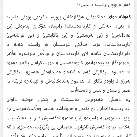
كەواتە بۆچی واسیتە دابنێین؟!
كەواتە
دوای دەركەوتنی هۆكارەكانی پێویست كردنی بوونی واسیتە
لە نێوان خەڵكی و كاربەدەستاندا زانیمان هۆكاری بنەڕەتی (بێ‌
عەدالەتی) و (بێ‌ بەزەیێتی) و (بێ‌ ئاگایێتی) و (بێ‌ توانایەتی)
كاربەدەستانە، بۆیە خەڵكی پێویستیان بە واسیتە هەیە تا
داواكاریەكانیان بگەنە لای كاربەدەستان و وەڵام بدرێنەوە بەڵام
پەروەردگار بە پێچەوانەی كاربەدەستان و دروستكراوان پاكەو دوورە
لە هەموو سیفاتێكی كەم و ناتەواو وە خاوەنی هەموو سیفاتێكی
بەرزو تەواوەو ئاگای لە هەموو بەندەكانیەتی و لێیانەوە نزیكە بە
عیلم و بیستن و بینین و دەسەڵات.
وە دەنگی هەموویان دەبیستێت و پێشی خۆشە داوای
پێداویستیەكانمانی لێ‌ بكەین و بەتواناشە لەسەر وەڵامدانەوەمان بێ‌
پێویست بوون بە واسیتەو یاریدەدەرو لەكەسیش ناترسێت و ئیشیش
بەكەس نیەو، كەسیش ناتوانێت فەرمانی پێ‌ بگۆڕێت، وە خۆی داناو
كار لەجێ‌ و بەخشندەو میهرەبانە (أرحم الراحمين)ە، وە (أعدل