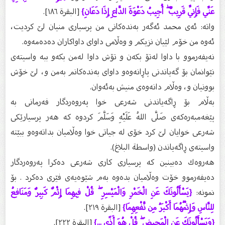
عَنِّي فَإِنِّي قَرِيبٌ ۖ أُجِيبُ دَعْوَةَ الدَّاعِ إِذَا دَعَانِ}
[البقرة ١٨٦].
واتە: ئەی محمد ئەگەر بەندەكانی من پرسیاری منیان لێ‌ كردیت،
ئەوە من خۆم لێیان نزیكم و وەڵامی داوای داواكاران دەدەمەوە.
نەیفەرموو با داوا لەتۆ بكەن و تۆش داوا لەمن بكەو ببە واسیتەی
نێوانمان بۆ گەیاندنی پاڕانەوەو داوای بەندەكانم بەمن و، لێ‌ خۆش
بوونیان و، وەڵام دانەوەی منیش بەئەوان.
بەڵام بۆ ڕاگەیاندنی شەرعی خوا پەروەردگار فەرمانی بە
پێغەمبەرەكەی صَلَّى اللهُ عَلَيْهِ وَسَلَّمَ كردوە كە هەر پرسیارێكی
شەرعی خوایان لێ‌ كرد خۆی لە جیاتی خوا وەڵامیان بداتەوەو ببێتە
واسیتەی ڕاگەیاندن (واسطة البلاغ).
هەروەك دەبینین كە پرسیاری كاری شەرعی دەكرا پەروەردگار
دەیفەرموو خۆت وەڵامیان بدەوە بەم شێوەیەی فێری دەكرد . بۆ
نمونە:
{يَسْأَلُونَكَ عَنِ الْخَمْرِ وَالْمَيْسِرِ ۖ قُلْ فِيهِمَا إِثْمٌ كَبِيرٌ وَمَنَافِعُ
لِلنَّاسِ وَإِثْمُهُمَا أَكْبَرُ مِن نَّفْعِهِمَا}
[البقرة ٢١٩].
{وَيَسْأَلُونَكَ عَنِ الْمَحِيضِ ۖ قُلْ هُوَ أَذًى ...}
[البقرة ٢٢٢].