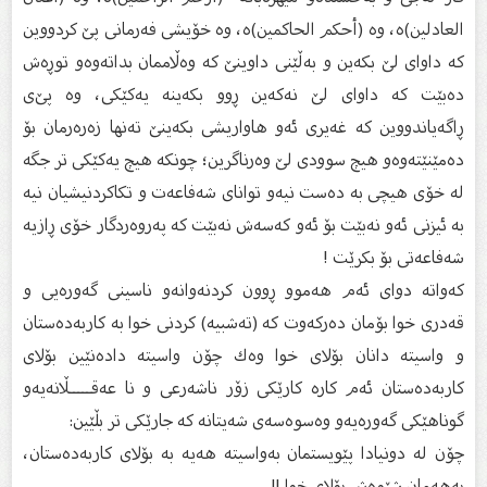
العادلين)ە، وە (أحكم الحاكمين)ە، وە خۆیشی فەرمانی پێ‌ كردووین
كە داوای لێ‌ بكەین و بەڵێنی داوینێ‌ كە وەڵاممان بداتەوەو توڕەش
دەبێت كە داوای لێ‌ نەكەین ڕوو بكەینە یەكێكی، وە پێ‌ی
ڕاگەیاندووین كە غەیری ئەو هاواریشی بكەینێ‌ تەنها زەرەرمان بۆ
دەمێنێتەوەو هیچ سوودی لێ‌ وەرناگرین؛ چونكە هیچ یەكێكی تر جگە
لە خۆی هیچی بە دەست نیەو توانای شەفاعەت و تكاكردنیشیان نیە
بە ئیزنی ئەو نەبێت بۆ ئەو كەسەش نەبێت كە پەروەردگار خۆی ڕازیە
شەفاعەتی بۆ بكرێت !
كەواتە دوای ئەم هەموو ڕوون كردنەوانەو ناسینی گەورەیی و
قەدری خوا بۆمان دەركەوت كە (تەشبیە) كردنی خوا بە كاربەدەستان
و واسیتە دانان بۆلای خوا وەك چۆن واسیتە دادەنێین بۆلای
كاربەدەستان ئەم كارە كارێكی زۆر ناشەرعی و نا عەقـــــڵانەیەو
گوناهێكی گەورەیەو وەسوەسەی شەیتانە كە جارێكی تر بڵێین:
چۆن لە دونیادا پێویستمان بەواسیتە هەیە بە بۆلای كاربەدەستان،
بەهەمان شێوەش بۆلای خوا !!