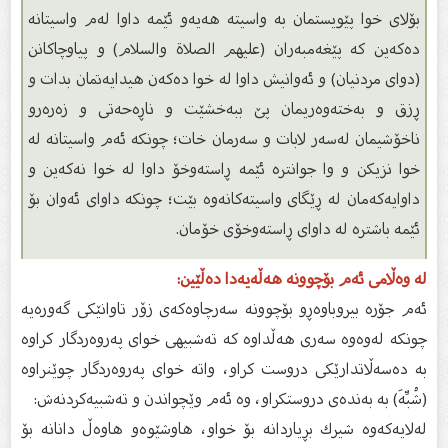
بۆلای خوا پێویستمان بە واسیتە هەیەو ئێمە داوا لەم واسیتانە
دەكەین كە پێغەمبەران (عليهم الصلاة والسلام) و پیاوچاكانن
(دوای مردنیان) و ئەوانیش داوا لە خوا دەكەن هیدایەتمان بدات و
ڕزق و بەختەوەریمان پێ‌ ببەخشێت و ناڕەحەتی و زەرەرو
ناخۆشیمان لەسەر لابات و سەرمان خات؛ چونكە ئەم واسیتانە لە
خوا نزیكن و وا جوانترە ئێمە ڕاستەوخۆ داوا لە خوا نەكەین و
داوایەكەمان لە ڕێگای واسیتەكانەوە بێت؛ چونكە داوای ئەوان بۆ
ئێمە باشترە لە داوای ڕاستەوخۆی خۆمان.
لە وەڵامی ئەم بۆچوونە هەڵەیەدا دەڵێین:
ئەم جۆرە بیروباوەڕو بۆچوونە سەرچاوەكەی زۆر تاوانێكی گەورەیە
چونكە لەوەوە سەری هەڵداوە كە تەشبیهی خوای پەروەردگار كراوە
بە دەسەڵاتدارێكی دروست كراو، واتە خوای پەروەردگار چوێنراوە
(شُبِّهَ) بە بەندەی دروستكراو، وە ئەم وێچواندن و تەشبیەكردنەش:
لەلایەكەوە شیرك بڕیاردانە بۆ خواو، هاوشێوەو هاوەڵ دانانە بۆ