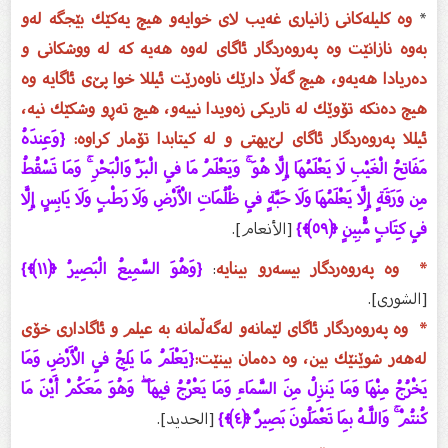
*
وە كلیلەكانی زانیاری غەیب لای خوایەو هیچ یەكێك بێجگە لەو
بەوە نازانێت وە پەروەردگار ئاگای لەوە هەیە كە لە ووشكانی و
دەریادا هەیەو، هیچ گەڵا دارێك ناوەرێت ئیللا خوا پێ‌ی ئاگایە وە
هیچ دەنكە تۆوێك لە تاریكی زەویدا نییەو، هیچ تەڕو وشكێك نیە،
ئیللا پەروەردگار ئاگای لێ‌یهتی و لە كیتابدا تۆمار كراوە:
{وَعِندَهُ
مَفَاتِحُ الْغَيْبِ لَا يَعْلَمُهَا إِلَّا هُوَ ۚ وَيَعْلَمُ مَا فِي الْبَرِّ وَالْبَحْرِ ۚ وَمَا تَسْقُطُ
مِن وَرَقَةٍ إِلَّا يَعْلَمُهَا وَلَا حَبَّةٍ فِي ظُلُمَاتِ الْأَرْضِ وَلَا رَطْبٍ وَلَا يَابِسٍ إِلَّا
فِي كِتَابٍ مُّبِينٍ ﴿٥٩﴾}
[الأنعام].
* وە پەروەردگار بیسەرو بینایە
:
{وَهُوَ السَّمِيعُ الْبَصِيرُ ﴿١١﴾}
[الشورى].
* وە پەروەردگار ئاگای لێمانەو لەگەڵمانە بە عیلم و ئاگاداری خۆی
لەهەر شوێنێك بین، وە دەمان بینێت:
{يَعْلَمُ مَا يَلِجُ فِي الْأَرْضِ وَمَا
يَخْرُجُ مِنْهَا وَمَا يَنزِلُ مِنَ السَّمَاءِ وَمَا يَعْرُجُ فِيهَا ۖ وَهُوَ مَعَكُمْ أَيْنَ مَا
كُنتُمْ ۚ وَاللَّـهُ بِمَا تَعْمَلُونَ بَصِيرٌ ﴿٤﴾}
[الحديد].