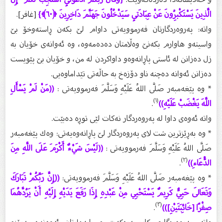
الَّذِينَ يَسْتَكْبِرُونَ عَنْ عِبَادَتِي سَيَدْخُلُونَ جَهَنَّمَ دَاخِرِينَ ﴿٦٠﴾}
[غافر].
واتە: پەروەردگارتان فەرموویەتی داوام لێ‌ بكەن ڕاستەوخۆ بێ‌
واسیتەو هاوارم بكەنێ‌ وەڵامتان دەدەمەوە، وە ئەوانەی خۆیان بە
زل دەزانن لە ئاستی پاڕانەوەو داواكردن لە من، و خۆیان بێ‌ پێویست
دەزانن ئەوانە دەچنە ناو دۆزەخ بە حاڵەتی تێداماوەیی.
* وە پێغەمبەر صَلَّى اللهُ عَلَيْهِ وَسَلَّمَ فەرموویەتی :
((مَنْ لَمْ يَسْأَلِ
(١)
اللَّهَ يَغْضَبْ عَلَيْهِ))
.
واتە ئەوەی داوا لە پەروەردگار نەكات لێی توڕە دەبێت.
* وە بەڕێزترین شت لای پەروەردگار لێ‌ پاڕانەوەیەتی: وەك پێغەمبەر
صَلَّى اللهُ عَلَيْهِ وَسَلَّمَ فەرموویەتی :
((لَيْسَ شَيْءٌ أَكْرَمَ عَلَى اللَّهِ مِنَ
(٢)
الدُّعَاءِ))
.
* وە پێغەمبەر صَلَّى اللهُ عَلَيْهِ وَسَلَّمَ فەرموویەتی:
((إِنَّ رَبَّكُمْ تَبَارَكَ
وَتَعَالَى حَيِيٌّ كَرِيمٌ يَسْتَحْيِي مِنْ عَبْدِهِ إِذَا رَفَعَ يَدَيْهِ إِلَيْهِ أَنْ يَرُدَّهُمَا
(٣)
صِفْرًا [خَائِبَتَيْنِ]))
.