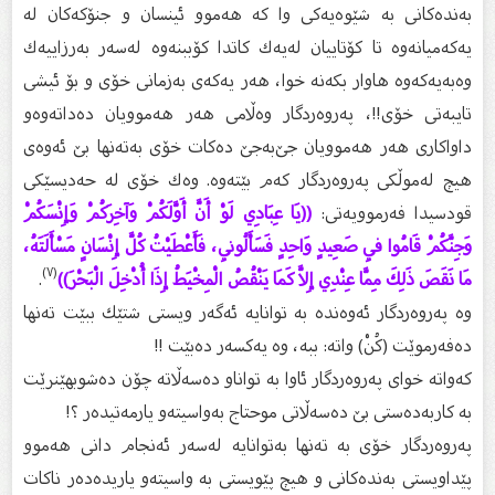
بەندەكانی بە شێوەیەكی وا كە هەموو ئینسان و جنۆكەكان لە
یەكەمیانەوە تا كۆتاییان لەیەك كاتدا كۆببنەوە لەسەر بەرزاییەك
وەبەیەكەوە هاوار بكەنە خوا، هەر یەكەی بەزمانی خۆی و بۆ ئیشی
تایبەتی خۆی!!، پەروەردگار وەڵامی هەر هەموویان دەداتەوەو
داواكاری هەر هەموویان جێ‌بەجێ‌ دەكات خۆی بەتەنها بێ‌ ئەوەی
هیچ لەموڵكی پەروەردگار كەم بێتەوە. وەك خۆی لە حەدیسێكی
قودسیدا فەرموویەتی:
((يَا عِبَادِي لَوْ أَنَّ أَوَّلَكُمْ وَآخِرَكُمْ وَإِنْسَكُمْ
وَجِنَّكُمْ قَامُوا فِي صَعِيدٍ وَاحِدٍ فَسَأَلُونِي، فَأَعْطَيْتُ كُلَّ إِنْسَانٍ مَسْأَلَتَهُ،
(٧)
مَا نَقَصَ ذَلِكَ مِمَّا عِنْدِي إِلاَّ كَمَا يَنْقُصُ الْمِخْيَطُ إِذَا أُدْخِلَ الْبَحْرَ))
.
وە پەروەردگار ئەوەندە بە توانایە ئەگەر ویستی شتێك ببێت تەنها
دەفەرموێت (كُنْ) واتە: ببە، وە یەكسەر دەبێت !!
كەواتە خوای پەروەردگار ئاوا بە تواناو دەسەڵاتە چۆن دەشوبهێنرێت
بە كاربەدەستی بێ‌ دەسەڵاتی موحتاج بەواسیتەو یارمەتیدەر ؟!
پەروەردگار خۆی بە تەنها بەتوانایە لەسەر ئەنجام دانی هەموو
پێداویستی بەندەكانی و هیچ پێویستی بە واسیتەو یاریدەدەر ناكات