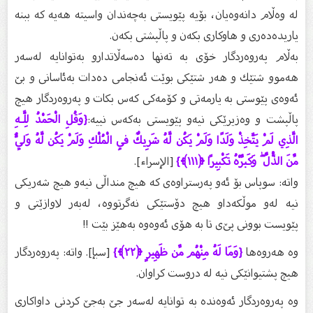
لە وەڵام دانەوەیان، بۆیە پێویستی بەچەندان واسیتە هەیە كە ببنە
یاریدەدەری و هاوكاری بكەن و پاڵپشتی بكەن.
بەڵام پەروەردگار خۆی بە تەنها دەسەڵاتدارو بەتوانایە لەسەر
هەموو شتێك و هەر شتێكی بوێت ئەنجامی دەدات بەئاسانی و بێ‌
ئەوەی پێوستی بە یارمەتی و كۆمەكی كەس بكات و پەروەردگار هیچ
پاڵپشت و وەزیرێكی نیەو پێویستی بەكەس نییە:
{وَقُلِ الْحَمْدُ لِلَّـهِ
الَّذِي لَمْ يَتَّخِذْ وَلَدًا وَلَمْ يَكُن لَّهُ شَرِيكٌ فِي الْمُلْكِ وَلَمْ يَكُن لَّهُ وَلِيٌّ
مِّنَ الذُّلِّ ۖ وَكَبِّرْهُ تَكْبِيرًا ﴿١١١﴾}
[الإسراء].
واتە: سوپاس بۆ ئەو پەرستراوەی كە هیچ منداڵی نیەو هیچ شەریكی
نیە لەو موڵكەداو هیچ دۆستێكی نەگرتووە، لەبەر لاوازێتی و
پێویست بوونی پێ‌ی تا بە هۆی ئەوەوە بەهێز بێت !!
وە هەروەها
{وَمَا لَهُ مِنْهُم مِّن ظَهِيرٍ ﴿٢٢﴾}
[سبإ]. واتە: پەروەردگار
هیچ پشتیوانێكی نیە لە دروست كراوان.
وە پەروەردگار ئەوەندە بە توانایە لەسەر جێ‌ بەجێ‌ كردنی داواكاری