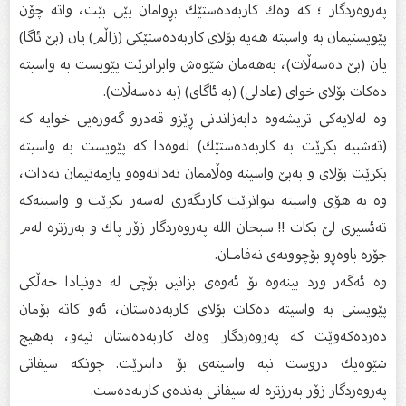
پەروەردگار ؛ كە وەك كاربەدەستێك بڕوامان پێی بێت، واتە چۆن
پێویستیمان بە واسیتە هەیە بۆلای كاربەدەستێكی (زاڵم) یان (بێ‌ ئاگا)
یان (بێ‌ دەسەڵات)، بەهەمان شێوەش وابزانرێت پێویست بە واسیتە
دەكات بۆلای خوای (عادلی) (بە ئاگای) (بە دەسەڵات).
وە لەلایەكی تریشەوە دابەزاندنی ڕێزو قەدرو گەورەیی خوایە كە
(تەشبیە بكرێت بە كاربەدەستێك) لەوەدا كە پێویست بە واسیتە
بكرێت بۆلای و بەبێ‌ واسیتە وەڵاممان نەداتەوەو یارمەتیمان نەدات،
وە بە هۆی واسیتە بتوانرێت كاریگەری لەسەر بكرێت و واسیتەكە
تەئسیری لێ‌ بكات !! سبحان الله پەروەردگار زۆر پاك و بەرزترە لەم
جۆرە باوەڕو بۆچوونەی نەفامـان.
وە ئەگەر ورد بینەوە بۆ ئەوەی بزانین بۆچی لە دونیادا خەڵكی
پێویستی بە واسیتە دەكات بۆلای كاربەدەستان، ئەو كاتە بۆمان
دەردەكەوێت كە پەروەردگار وەك كاربەدەستان نیەو، بەهیچ
شێوەیك دروست نیە واسیتەی بۆ دابنرێت. چونكە سیفاتی
پەروەردگار زۆر بەرزترە لە سیفاتی بەندەی كاربەدەست.