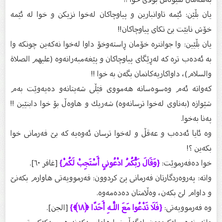
یان بڵێن: ئێمە تاوانبارین و پیاوچاكان لەخوا نزیكن و خوا لە ئێمە
خۆش نابێت بێ‌ تكای پیاوچاكان!!
یان بڵێین: وا جوانترە خۆمان ڕاستەوخۆ داوا لەخوا نەكەین چونكە وا
بە ئەدەب ترە كە لەڕێگای پیاوچاكان و پێغەمبەرانەوە (عليهم الصلاة
والسلام)، داواكاریەكانمان بگەن بە خوا !!
كەواتە ئەم وەسوەسانە هەمووی فێڵی شەیتانەو دەیەوێت بەم
شێوازە (بەناوی لەخوا ترسانەوە) شەریك و هاوەڵ بۆ خوا دابنێین !!
پەنا بەخوا.
وە ئایا ئەدەب و عەقڵ و لەخوا ترسان ئەوەیە كە بێ‌ فەرمانی خوا
بكەین ؟!
خوا دەفەرموێت:
{وَقَالَ رَبُّكُمُ ادْعُونِي أَسْتَجِبْ لَكُمْ}
[غافر ٦٠].
واتە: پەروەردگارتان فەرمانی پێ‌ كردوون: فەرموویەتی هاوارم بكەنێ‌
و داوام لێ‌ بكەن، وەڵامتان دەدەمەوە.
وە فەرموویەتی:
{فَلَا تَدْعُوا مَعَ اللَّـهِ أَحَدًا ﴿١٨﴾}
[الجن].