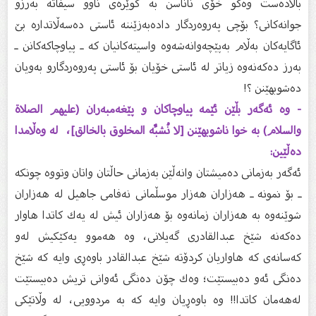
باڵادەست وەكو خۆی ناناسن بە گوێرەی ناوو سیفاتە بەرزو
جوانەكانی؟ بۆچی پەروەردگار دادەبەزێننە ئاستی دەسەڵاتدارە بێ‌
ئاگایەكان بەڵام بەپێچەوانەشەوە واسیتەكانیان كە ـ پیاوچاكەكانن ـ
بەرز دەكەنەوە زیاتر لە ئاستی خۆیان بۆ ئاستی پەروەردگارو بەویان
دەشوبهێنن ؟!
- وە ئەگەر بڵێن ئێمە پیاوچاكان و پێغەمبەران (عليهم الصلاة
والسلام) بە خوا ناشوبهێنن [لا نُشبِّه المخلوق بالخالق]، لە وەڵامدا
دەڵێین:
ئەگەر بەزمانی دەمیشتان وانەڵێن بەزمانی حاڵتان واتان وتووە چونكە
ـ بۆ نمونە ـ هەزاران هەزار موسڵمانی نەفامی جاهیل لە هەزاران
شوێنەوە بە هەزاران زمانەوە بۆ هەزاران ئیش لە یەك كاتدا هاوار
دەكەنە شێخ عبدالقادری گەیلانی، وە هەموو یەكێكیش لەو
كەسانەی كە هاواریان كردۆتە شێخ عبدالقادر باوەڕی وایە كە شێخ
دەنگی ئەو دەبیستێت؛ وەك چۆن دەنگی ئەوانی تریش دەبیستێت
لەهەمان كاتدا!! وە باوەڕیان وایە كە بە مردوویی، لە وڵاتێكی