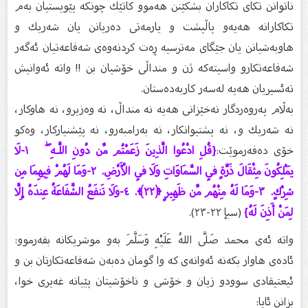
ناتوانن تكای تكاكاران بشكێنن هەموو كاتێك چونكە پێویستیان بەم
تكاكارانە هەیەو پاڵپشت و یارمەتی دەریانن یان شەریك و
هاوبەشیانن یان جێگای مەترسیە ڕەت كردنەوەی شەفاعەتیان ئەگەر
شەفاعەتكارو واسیتەكە ژن و منداڵی خۆشیان بن !! واتە ئەوانیش
تەئسیریان هەیە لەسەر كاربەدەستان.
بەڵام پەروەردگار نەخێزانی هەیە نە منداڵ، نە وەزیرو، نە هاوكار،
نە شەریك و، نە پشتیوانكار، نە بەرامبەرو، نە پێشنیاركار، وەكو
خۆی دەفەرموێت:
{قُلِ ادْعُوا الَّذِينَ زَعَمْتُم مِّن دُونِ اللَّـهِ ۖ ١-لَا
يَمْلِكُونَ مِثْقَالَ ذَرَّةٍ فِي السَّمَاوَاتِ وَلَا فِي الْأَرْضِ. ٢-وَمَا لَهُمْ فِيهِمَا مِن
شِرْكٍ. ٣-وَمَا لَهُ مِنْهُم مِّن ظَهِيرٍ ﴿٢٢﴾. ٤-وَلَا تَنفَعُ الشَّفَاعَةُ عِندَهُ إِلَّا
لِمَنْ أَذِنَ لَهُ}
(سبإ ٢٢-٢٣).
واتە ئەی محمد صَلَّى اللهُ عَلَيْهِ وَسَلَّمَ بەو موشریكانە بفەرموو:
ئادەی هاوار بكەنە ئەوانەی كە وا گومان دەبەن شەفاعەتكارتان بن و
ئیعتیقادی سوودو زیان و خۆشی و ناخۆشیتان پێیانە غەیری خوا،
بزانن ئایا: