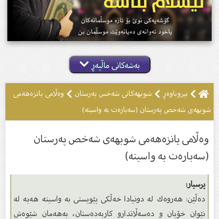
بەشەکانی ماڵپەڕ
بیروباوه‌ڕ
شوبهەکانى شەخس پەرستان
وەڵامی یانزەهەمی
شوبهەی شەخص پەرستان (سەبارەت بە واسیتە)
وەڵامی یانزەهەمی شوبهەی شەخص پەرستان
(سەبارەت بە واسیتە)
پرسیار:
دەڵێن: هەروەك لە دونیادا خەڵكی پێویستی بە واسیتە هەیە لە
نێوان خۆیان و دەسەڵاتدارو كاربەدەستان، بەهەمان شێوەش