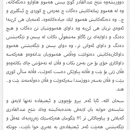
دووریشەوە شێخ عبدالقادر گوێ‌ بیستی هەموو هاوارو دەنگەكانە،
وە لە هەموو زمانەكانیش دەگات چ عەرەبی چ كوردی چ ئینگلیزی و
چ... وە دەنگەكانیش هەموو لێك جیادەكاتەوە، ئەمەیان هی كێ‌یە!
ئەوەی تریان هی كێ‌یە وە داوای هەمووشیان تێ‌ دەگات و هیچ
دەنگ و داوایەك بێ‌ ئاگاو مەشغوڵی ناكات لە بیستن و تێگەیشتنی
دەنگ و داوای ئەوانی تر، وە دوای بیستن و تێگەیشتنی هەموو
داواكاریەكانیش دەتوانێت وەڵامی هەموویان بداتەوەو هەركەسە
داواكاری خۆی بۆ جێ‌ بەجێ‌ بكات و فڵان لە نەخۆشی چاك بكاتەوەو
فڵان ژنی بۆ بێت و فڵانە پیاوێكی دەست كەوێت، فڵانە مناڵی كوڕی
ببێت و فڵان بەسەر دووژمندا سەركەوێت و فڵان دەوڵەمەند بێت و...
هتد.
سبحان الله، ئایا ئەم بیرو بۆچوون و ئیعتیقادە تەنها لایەق و
شایستەی خوایە یان لایەقی بەندەیەكیشە وەك شێخ عبدالقادری
گەیلانی و پیاوچاكانی تر ؟!! بێگومان هەركەسێك زەڕڕەیەك عەقڵ و
تێگەیشتنی هەبێت ئەم ئیعتیقادەی بە غەیری خوا نابێت، چونكە