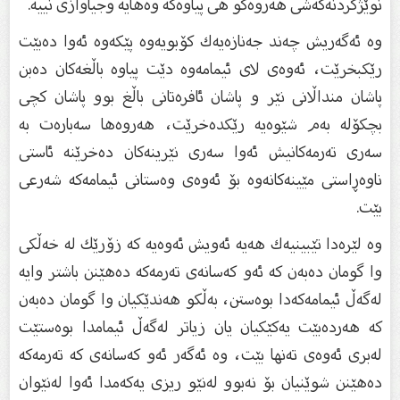
نوێژكردنەكەشی هەروەكو هى پیاوەكە وەهایە وجیاوازى نییە.
وە ئەگەریش چەند جەنازەیەك كۆبویەوە پێكەوە ئەوا دەبێت
رێكبخرێت، ئەوەى لاى ئیمامەوە دێت پیاوە باڵغەكان دەبن
پاشان منداڵانى نێر و پاشان ئافرەتانى باڵغ بوو پاشان كچی
بچكۆلە بەم شێوەیە رێكدەخرێت، هەروەها سەبارەت بە
سەرى تەرمەكانیش ئەوا سەرى نێرینەكان دەخرێنە ئاستى
ناوەڕاستى مێینەكانەوە بۆ ئەوەى وەستانى ئیمامەكە شەرعی
بێت.
وە لێرەدا تێبینیەك هەیە ئەویش ئەوەیە كە زۆرێك لە خەڵكى
وا گومان دەبەن كە ئەو كەسانەى تەرمەكە دەهێنن باشتر وایە
لەگەڵ ئیمامەكەدا بوەستن، بەڵكو هەندێكیان وا گومان دەبەن
كە هەردەبێت یەكێكیان یان زیاتر لەگەڵ ئیمامدا بوەستێت
لەبرى ئەوەى تەنها بێت، وە ئەگەر ئەو كەسانەى كە تەرمەكە
دەهێنن شوێنیان بۆ نەبوو لەنێو ریزى یەكەمدا ئەوا لەنێوان