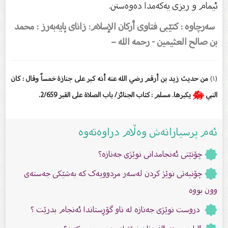
ئیمام و ریزى یەكەمدا دەوەستن.
سەرچاوە : کتێبی فتاوى أرکان الإسلام: زاناى پایەبەرز : محمد
بن صالح العثیمین - رحمه الله –
(١
)
من حديث زيد بن أرقم رضي الله عنه أنه كبر على جنازة خمساً وقال : كان
النبي
ﷺ
يكبرها. مسلم : كتاب الجنائز/ باب الصلاة على القبر 2/659.
ئەم پرسیارانەش وەڵام دراوەتەوە
چۆنێتی ئەنجامدانی نوێژی جەنازە؟
چۆنیەتی نوێژ کردن لەسەر مردوویەک کە بەشێکی جەستەی
وون بووە
دروست نوێژی جەنازە لە ناو گۆڕستاندا ئەنجام بدرێت ؟