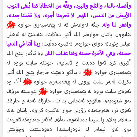
وأغسله بالماء والثلج والبرد، ونقِّه من الخطايا كما يُنقى الثوب
الأبيض من الدنس، اللهم لا تحرمنا أجره، ولا تضلنا بعده،
واغفر لنا وله
.
جگە لەوانەش كە لە پێغەمبەرى خواوە
ﷺ
هاتوون. پاشان چوارەم الله أكبر دەكات، هەندێ لە ئەهلى
عیلم وتویانە دواى چوارەم تەكبیرە دەڵێت:
ربنا آتنا في الدنيا
حسنة، وفي الآخرة حسنة وقنا عذاب النار
.
وە ئەگەر پێنج الله
أكبرى كرد ئەوا دەبێت و ئاساییە، چونكە سابت بووە لە
پێغەمبەرى خواوە
ﷺ
، بەڵكو دەبێت جارجار پێنج الله أكبر
(١)
بكرێت لەبەر سابت بوونى لە پێغەمبەرى خواوە
ﷺ
،
وە
ئەوەى سابت بووە لە پێغەمبەرى خواوە
ﷺ
پێویستە مرۆڤ
بەو شێوەیەى هاتووە ئەنجامى بدات، جارێك ئەمە و جارێك
ئەوى تر، هەرچەندە زۆرتر چوار تەكبیرە كراوە، پاشان یەك
سەلام بەلاى ڕاستیدا دەداتەوە، بەڵام ئەگەر جەنازەكە ئافرەت
بوو ئەوا ئیمام لە ناوەڕاستیدا دەوەستێت وچۆنێتى