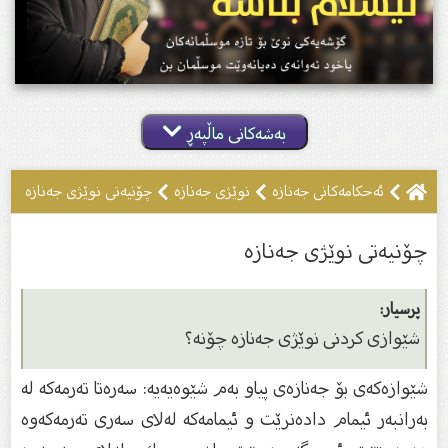
بەشەکانی ماڵپەڕ
ئه‌حكامه‌كانى جه‌نازه‌
نوێژى جەنازە
چۆنیەتی نوێژی جەنازە
چۆنیەتی نوێژی جەنازە
پرسیار:
شێوازى كردنى نوێژى جەنازە چۆنە؟
شێوازەكەى بۆ جەنازەى پیاو بەم شێوەیەیە: سەرەتا تەرمەكە لە
بەرانبەر ئیمام دادەنرێت و ئیمامەكە لەلاى سەرى تەرمەكەوە