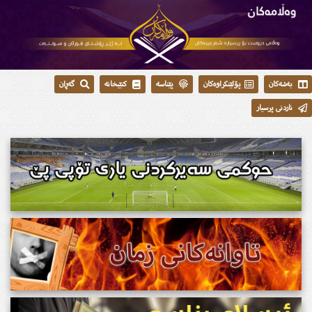
بەشەکان
پۆلێنکراوەکان
پێناسە
کتێبخانە
گەڕان
ناردنی پرسیار