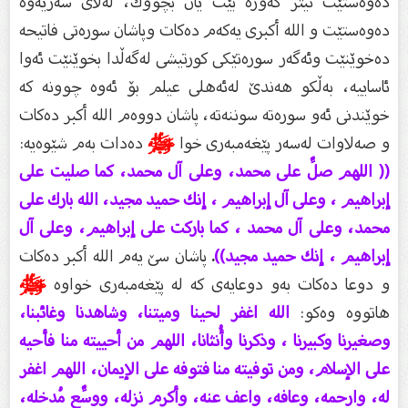
دەوەستێت ئیتر گەورە بێت یان بچووك، لەلاى سەریەوە
دەوەستێت و الله أكبرى یەكەم دەكات وپاشان سورەتى فاتیحە
دەخوێنێت وئەگەر سورەتێكى كورتیشی لەگەڵدا بخوێنێت ئەوا
ئاساییە، بەڵكو هەندێ لەئەهلى عیلم بۆ ئەوە چوونە كە
خوێندنى ئەو سورەتە سوننەتە، پاشان دووەم الله أكبر دەكات
و صەلاوات لەسەر پێغەمبەرى خوا
ﷺ
دەدات بەم شێوەیە:
(( اللهم صلِّ على محمد، وعلى آل محمد، كما صليت على
إبراهيم ، وعلى آل إبراهيم ، إنك حميد مجيد، الله بارك على
محمد، وعلى آل محمد ، كما باركت على إبراهيم، وعلى آل
إبراهيم ، إنك حميد مجيد))
.
پاشان سێ یەم الله أكبر دەكات
و دوعا دەكات بەو دوعایەى كە لە پێغەمبەرى خواوە
ﷺ
هاتووە وەكو:
الله اغفر لحينا وميتنا، وشاهدنا وغائبنا،
وصغيرنا وكبيرنا ، وذكرنا وأُنثانا، اللهم من أحييته منا فأحيه
على الإسلام، ومن توفيته منا فتوفه على الإيمان، اللهم اغفر
له، وارحمه، وعافه، واعف عنه، وأكرم نزله، ووسِّع مُدخله،