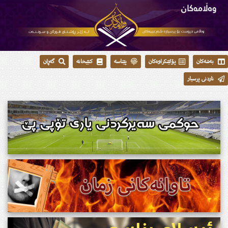
بەشەکان
پۆلێنکراوەکان
پێناسە
کتێبخانە
گەڕان
ناردنی پرسیار