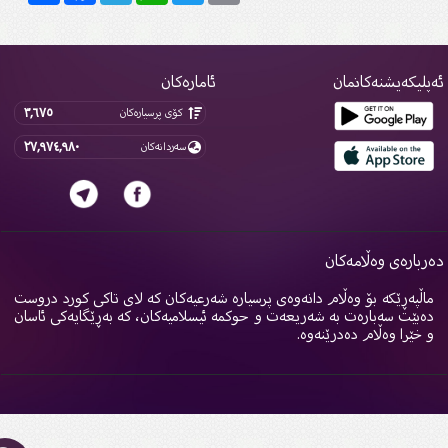
پلیکەیشنەکانمان
ئامارەکان
٣,٦٧٥
کۆی پرسیارەکان
٢٧,٩٧٤,٩٨٠
سەردانەکان
ربارەی وەڵامەکان
اڵپەڕێکە بۆ وەڵام دانەوەی پرسیارە شەرعیەکان کە لای تاکی کورد دروست
ەبێت سەبارەت بە شەریعەت و حوکمە ئیسلامیەکان، کە بەڕێگایەکی ئاسان
 خێرا وەڵام دەدرێنەوە.