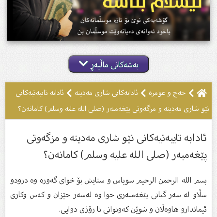
بەشەکانی ماڵپەڕ
حەج و عومرە
ئادابەکانى شارى مەدینە
ئادابە تایبەتیەکانی
نێو شاری مەدینە و مزگەوتی پێغەمبەر (صلى الله علیه وسلم) کامانەن؟
ئادابە تایبەتیەکانی نێو شاری مەدینە و مزگەوتی
پێغەمبەر (صلى الله علیه وسلم) کامانەن؟
بسم الله الرحمن الرحیم سوپاس و ستایش بۆ خواى گەورە وە درودو
سڵاو لە سەر گیانى پێغەمبەرى خوا وە لەسەر خێزان و كەس وكارى
ئیماندارو هاوەڵان و شوێن كەوتوانى تا رۆژى دوایى.