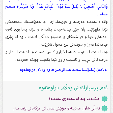
وَالنَّاسِ أَجْمَعِينَ لاَ يُقْبَلُ مِنْهُ يَوْمَ الْقِيَامَةِ عَدْلٌ وَلاَ صَرْفٌ)) صحيح
مسلم .
واتە : مەدینە حەرەمە و حورمەتدارە : جا هەركەسێك بیدعەیەكی
تێدا دابهێنێت یان جێی بیدعەچیەك بكاتەوە و ببێتە پەنا بۆی ئەوە
لەعنەتی خوا و فریشتەكان و هەموو خەڵكی لێبێت ، وە لە ڕۆژی
قیامەتدا فەرز و سوننەتی لـێ قەبوڵ ناكرێت .
وە ناشبێت لە نێو مەدینەدا ئازاری كەس بدەیت و ناشبێت لە دار و
درختەكانی ببڕیت و ناشبێت ڕاوی تێدا بكەیت چونكە حەرەمە .
لەلایەن (مامۆستا محمد عبدالرحمن)ە وە وەڵام دراوەتەوە
ئەم پرسیارانەش وەڵام دراوەتەوە
حیكمەت چیە لە سەفەری مەدینە؟
فەزڵی شاری مەدینە و چۆنێتى سەردانى مزگەوتى پێغەمبەر