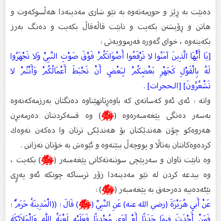
دەبێت بە ڕێز و حورمەتەوە بە نێو شاری مەدینەدا هەڵسوكەوت و
هاتن و ڕۆیشتن بكەیت و نابێت قاڵەقاڵ بكەیت و دەنگ بەرز
بكەیتەوە ، خوای گەورە فەرموویەتی :
[يَا أَيُّهَا الَّذِينَ آمَنُوا لا تَرْفَعُوا أَصْوَاتَكُمْ فَوْقَ صَوْتِ النَّبِيِّ وَلا تَجْهَرُوا
لَهُ بِالْقَوْلِ كَجَهْرِ بَعْضِكُمْ لِبَعْضٍ أَنْ تَحْبَطَ أَعْمَالُكُمْ وَأَنْتُمْ لا
تَشْعُرُونَ] [الـحجرات] .
واتە : ئەی ئەو كەسانەی كە باوەڕتانهێناوە دەنگتان بەرزمەكەنەوە
بەسەر دەنگی پێغەمبەرەوە (
ﷺ
) وە قسەكردنتان دەرمەبڕن
هەروەكو چۆن هەندێكتان بۆ هەندێكی ترتان وا دەكەن نەوەك
كردەوەكانتان بەتاڵا و پووچەڵ ببێتەوە و ئێوەش بە خۆتان نەزانن .
وە نابێت تاوان و سەرپێچی سوننەتەكانی پێغەمبەر (
ﷺ
) بكەیت ،
وە بیدعە كردن لە نێو مەدینەدا زۆر ترسناكە چونكە ئەو پەڕٍی
بێئەدەبیە دەرحەق بە پێغەمبەر (
ﷺ
) :
عَنْ أَبِي هُرَيْرَةَ (رضي الله عنه) عَنِ النَّبِيِّ (
ﷺ
) قَالَ : ((الْمَدِينَةُ حَرَمٌ :
فَمَنْ أَحْدَثَ فِيهَا حَدَثًا أَوْ آوَى مُحْدِثًا فَعَلَيْهِ لَعْنَةُ اللَّهِ وَالْمَلاَئِكَةِ