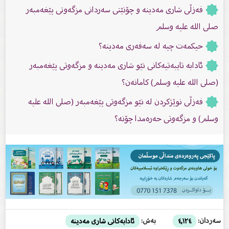
فەزڵی شاری مەدینە و چۆنێتى سەردانى مزگەوتى پێغەمبەر
صلى الله علیه وسلم
حیكمەت چیە لە سەفەری مەدینە؟
ئادابە تایبەتیەکانی نێو شاری مەدینە و مزگەوتی پێغەمبەر
(صلى الله علیه وسلم) کامانەن؟
فەزڵی نوێژكردن لە نێو مزگەوتی پێغەمبەر (صلى الله عليه
وسلم) و مزگەوتی حەرەمدا چۆنە؟
سەردان:
بەش:
٤,١٢٤
ئادابەکانى شارى مەدینە