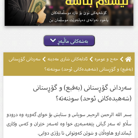
بەشەکانی ماڵپەڕ
حەج و عومرە
ئادابەکانى شارى مەدینە
سەردانی گۆڕستانی
(بەقیع) و گۆڕستانی (شەهیدەكانی ئوحد) سوننەتە؟
سەردانی گۆڕستانی (بەقیع) و گۆڕستانی
(شەهیدەكانی ئوحد) سوننەتە؟
بسم الله الرحمن الرحیم سوپاس و ستایش بۆ خواى گەورە وە درودو
سڵاو لە سەر گیانى پێغەمبەرى خوا وە لەسەر خێزان و كەس وكارى
ئیماندارو هاوەڵان و شوێن كەوتوانى تا رۆژى دوایى.