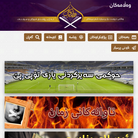
بەشەکان
پۆلێنکراوەکان
پێناسە
کتێبخانە
گەڕان
ناردنی پرسیار