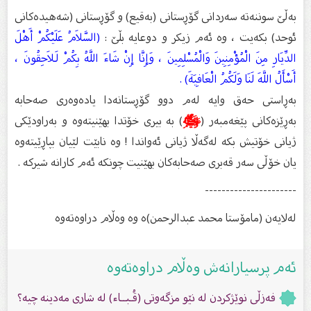
بەڵێ سوننەتە سەردانی گۆڕستانی (بەقیع) و گۆڕستانی (شەهیدەكانی
ئوحد) بكەیت ، وە ئەم زیكر و دوعایە بڵێ :
(السَّلاَمُ عَلَيْكُمْ أَهْلَ
الدِّيَارِ مِنَ الْمُؤْمِنِينَ وَالْمُسْلِمِينَ ، وَإِنَّا إِنْ شَاءَ اللَّهُ بِكُمْ لَلاَحِقُونَ ،
أَسْأَلُ اللَّهَ لَنَا وَلَكُمُ الْعَافِيَةَ) .
بەڕاستی حەق وایە لەم دوو گۆڕستانەدا یادەوەری صەحابە
بەڕێزەكانی پێغەمبەر (
ﷺ
) بە بیری خۆتدا بهێنیتەوە و بەراودێكی
ژیانی خۆتیش بكە لەگەڵا ژیانی ئەواندا ! وە نابێت لێیان بپاڕێیتەوە
یان خۆڵی سەر قەبری صەحابەكان بهێنیت چونكە ئەم كارانە شیركە .
----------------------
لەلایەن (مامۆستا محمد عبدالرحمن)ە وە وەڵام دراوەتەوە
ئەم پرسیارانەش وەڵام دراوەتەوە
فەزڵی نوێژكردن لە نێو مزگەوتی (قُـبــا‌ء) لە شارى مەدینە چیە؟