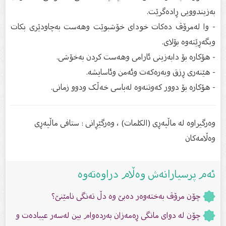
بەزیندوویی ڕادەگرێت.
- وا لەمرۆڤ دەکات خودای خۆشبوێت وهەست بەچاودێری بکات
وبگەڕێتەوە بۆلای.
- هۆکارە بۆ دابەزینی ئارامی وهەست کردن بەخۆشی.
- هێنەری ڕزق وبەرەکەت وئەمن وئاسایشه.
- هۆکارە بۆ دوور کەوتنەوە لەباسی خەڵک ودوو زمانی.
وەرگیراوە لە ماڵپەڕی (الکلمات) ، وەرگێڕانی : ستافی ماڵپەڕى
وەڵامەکان
ئەم پرسیارانەش وەڵام دراوەتەوە
چۆن مرۆڤ بەختەوەر دەبێ وە دڵ تەنگی نامێنێ؟
چۆن لە دوای مانگی ڕەمەزان بەردەوام بین لەسەر عیبادەت و