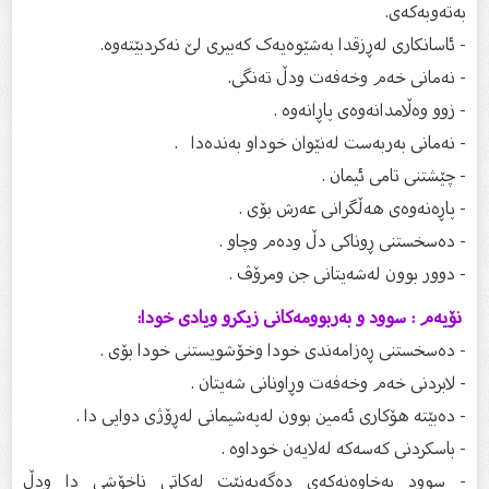
بەتەوبەکەی.
- ئاسانکاری لەڕزقدا بەشێوەیەک کەبیری لێ نەکردبێتەوە.
- نەمانی خەم وخەفەت ودڵ تەنگی.
- زوو وەڵامدانەوەی پاڕانەوە .
- نەمانی بەربەست لەنێوان خوداو بەندەدا .
- چێشتنی تامی ئیمان .
- پاڕەنەوەی هەڵگرانی عەرش بۆی .
- دەسخستنی ڕوناکی دڵ ودەم وچاو .
- دوور بوون لەشەیتانی جن ومرۆڤ .
نۆیەم : سوود و بەربوومەکانی زیکرو ویادی خودا:
- دەسخستنی ڕەزامەندی خودا وخۆشویستنی خودا بۆی .
- لابردنی خەم وخەفەت وڕاونانی شەیتان .
- دەبێتە هۆکاری ئەمین بوون لەپەشیمانی لەڕۆژی دوایی دا .
- باسکردنی کەسەکە لەلایەن خوداوە .
- سوود بەخاوەنەکەی دەگەیەنێت لەکاتی ناخۆشی دا ودڵ