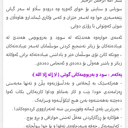
بسم الله الرحمن الرحیم
سوپاس و ستایش بۆ خواى گەورە وە درودو سڵاو لە سەر گیانى
پێغەمبەرى خوا وە لەسەر خێزان و كەس وكارى ئیماندارو هاوەڵان و
شوێن كەوتوانى تا رۆژى دوایى.
ئەمەى خوارەوە هەندێکە لە سوود و بەروبوومی هەندێ لە
عیبادەتەکان بۆ زیاتر تەشجیع کردنی موسڵمانان لەسەر عیبادەتەکان
، چونکە کاتێ تۆی موسڵمان خێر و پاداشتى عیبادەتەکە بزانی ئەوکاتە
زیاتر و باشتر هەوڵی بۆ دەدەی و ئەنجامی دەدەی .
یەکەم : سود و بەربوومەکانی گوتنی ( لا إله إلا الله ):
- هەرکەسێک بە ئیخلاص و بەدڵسۆزیەوە بیڵێ و تەنها مەبەستی
ڕەزامەندی خودا بێت و کار بەماناو وداوا کاریەکانی بکات ئەوا
دەچێتە بەهەشتەوە بەبێ هیچ لێکۆڵینەوە وسزایەک .
- بەرزترین پلەی ئیمانە وقورسترین شتە لەتەرازووی کردەوەکاندا .
- هۆکاره بۆ ڕزگارکردنی عەقڵ لەشتی خوارافی و پڕو پوچ .
- کەلیمەیەکی حەقە وسەرچاوەی تەقوا و بۆ خوا سوڵحانە .