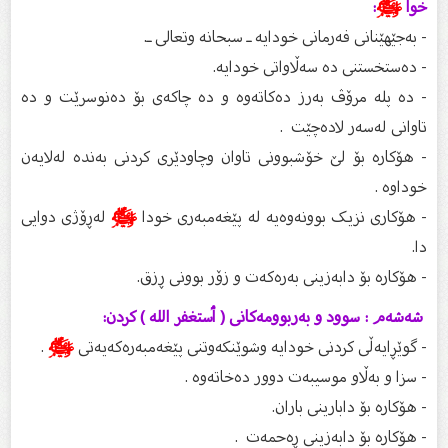
خوا
ﷺ
:
- بەجێهێنانی فەرمانی خودایە ـ سبحانه وتعالى ـ.
- دەستخستنی دە سەڵاواتی خودایە.
- دە پلە مرۆڤ بەرز دەکاتەوە و دە چاکەی بۆ دەنوسرێت و دە
تاوانی لەسەر لادەچێت .
- هۆکارە بۆ لێ خۆشبوونی تاوان وچاودێری کردنی بەندە لەلایەن
خوداوە .
- هۆکاری نزیک بوونەوەیه لە پێغەمبەرى خودا
ﷺ
لەڕۆژی دوایی
دا.
- هۆکاره بۆ دابەزینی بەرەکەت و زۆر بوونی ڕزق.
شەشەم : سوود و بەربوومەکانی ( ٲستغفر الله ) کردن:
- گوێڕایەڵی کردنی خودایە وشوێنکەوتنی پێغەمبەرەکەیەتی
ﷺ
.
- سزا و بەڵاو موسیبەت دوور دەخاتەوە .
- هۆکارە بۆ دابارینی باران.
- هۆکارە بۆ دابەزینی ڕەحمەت .