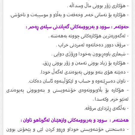
- هۆکاری زۆر بوونی ماڵ ومنداڵە .
- هۆکارە بۆ نەمانی خەم وخەفەت و بەڵاو و موسیبەت و ناخۆشی.
حەوتەم : سوود و بەربوومەکانی گەیاندنی سیلەی ڕەحم :
- لەگەورەترین هۆکارەکانی چوونە بەهەشتە .
- مرۆڤ دوور دەخاتەوە لەمردنی خراپ .
- شیعاری باوەڕبوون بەخودا وڕۆژی دوایی .
- هۆکارە بۆ زیاد بوونی تەمەن و زۆر بوونی ڕزق.
- دەبێتە هۆی بتەو بوونی پەیوەندی لەگەڵ خودا.
- تاوان دەسڕێتەوە و حساب و لێکۆڵینەوە ئاسان دەکات.
- هۆکارە بۆ بڵاوبوونەوەی خۆشەویستی و بتەوبوونی پەیوەندی
لەنێو خزم وکەسدا .
- بەڵگەی ڕێزداری مرۆڤە.
هەشتەم : سوود و بەربوومەکانی وازهێنان لەگوناهو تاوان :
- دەستختنی خۆشەویستی خوداو وڕوو کردن لێی و پێخۆش بوون