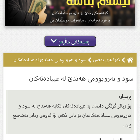
بەشەکانی ماڵپەڕ
تەزکیەى نەفس
سود و بەروبوومی هەندێ لە عیبادەتەکان
سود و بەروبوومی هەندێ لە عیبادەتەکان
پرسیار:
بۆ زیاتر گرنگی دانمان بە عیبادەتەکان تکایە هەندێ لە سود و
بەروبوومی عیبادەتەکانمان بۆ باس بکەن بۆ ئەوەى زیاتر تەشجیع
بین .