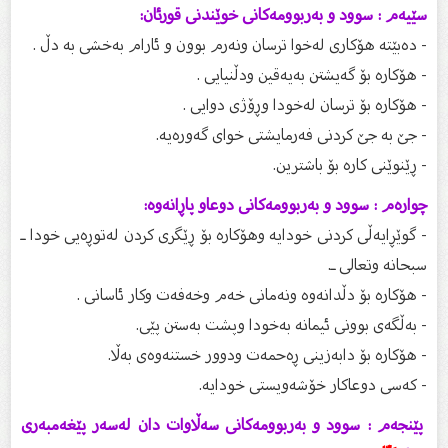
سێیەم : سوو
د و بەربوومەکانی خوێندنی قورئان:
- دەبێتە هۆکاری لەخوا ترسان ونەرم بوون و ئارام بەخشى بە دڵ .
- هۆکارە بۆ گەیشتن بەیەقین ودڵنیایی .
- هۆکاره بۆ ترسان لەخودا وڕۆژی دوایی .
- جێ بە جێ کردنی فەرمایشتى خواى گەورەیە.
- ڕێنوێنی کارە بۆ باشترین.
چوارەم : سوود و بەربوومەکانی دوعاو پاڕانەوە:
- گوێڕایەڵی کردنی خودایه وهۆکارە بۆ ڕێگری کردن لەتوڕەیی خودا ـ
سبحانه وتعالى ـ.
- هۆکارە بۆ دڵدانەوە ونەمانی خەم وخەفەت وکار ئاسانی .
- بەڵگەی بوونی ئیمانە بەخودا وپشت بەستن پێی.
- هۆکارە بۆ دابەزینی ڕەحمەت ودوور خستنەوەی بەڵا.
- کەسی دوعاکار خۆشەویستی خودایە.
پێنجەم : سوود و بەربوومەکانی سەڵاوات دان لەسەر پێغەمبەرى