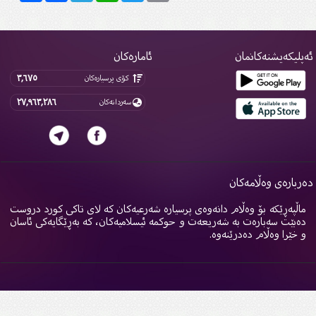
پلیکەیشنەکانمان
ئامارەکان
٣,٦٧٥
کۆی پرسیارەکان
٢٧,٩٦٣,٢٨٦
سەردانەکان
ربارەی وەڵامەکان
اڵپەڕێکە بۆ وەڵام دانەوەی پرسیارە شەرعیەکان کە لای تاکی کورد دروست
ەبێت سەبارەت بە شەریعەت و حوکمە ئیسلامیەکان، کە بەڕێگایەکی ئاسان
 خێرا وەڵام دەدرێنەوە.