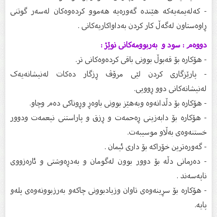
- کەلەیمەیەکە هێندە گەورەیە هەموو کردەوەکان لەسەر گوتنی
ڕاوەستاون لەگەڵ کار کردن بەداواکاریەکانی .
دووەم : سود و بەربوومەکانی نوێژ :
- هۆکارە بۆ قەبوڵ بوونی باقی کردەوەکانی تر.
- پارێزگاری کردن لێی مرۆڤ ڕزگار دەکات لەنیشانەیەک
لەنیشانەکانی دوو ڕوویی.
- هۆکارە بۆ دڵدانەوە وبەهێز بوونی باوەڕ وڕوناکی دەم وچاو.
- هۆکارە بۆ دابەزینی ڕەحمەت و ڕزق و پاراستنی نیعمەت ودوور
خستنەوەی بەڵاو موسیبەت.
- گەورەترین خۆراکە بۆ داری ئیمان .
- دەرمانی دڵە بۆ دوور بوون لەگومان و بەدڕەوشتی و ئارەزووی
ناپەسەند .
- هۆکارە بۆ سڕینەوەی تاوان وزیادبوونی چاکەو بەرزبوونەوەی پلەو
پایە.