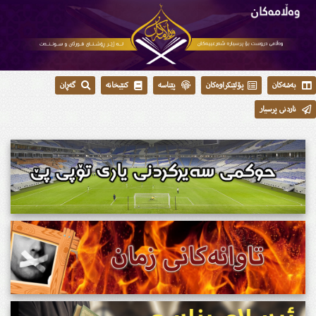
بەشەکان
پۆلێنکراوەکان
پێناسە
کتێبخانە
گەڕان
ناردنی پرسیار