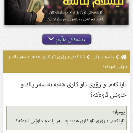
بەشەکانی ماڵپەڕ
پاك و خاوێنى
ئایا كەم و زۆری ئاو كاری هەیە بە سەر پاك و
خاوێنی ئاوەكە؟
ئایا كەم و زۆری ئاو كاری هەیە بە سەر پاك و
خاوێنی ئاوەكە؟
پرسیار:
ئایا كەم و زۆری ئاو كاری هەیە بە سەر پاك و خاوێنی ئاوەكە؟