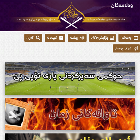
بەشەکان
پۆلێنکراوەکان
پێناسە
کتێبخانە
گەڕان
ناردنی پرسیار