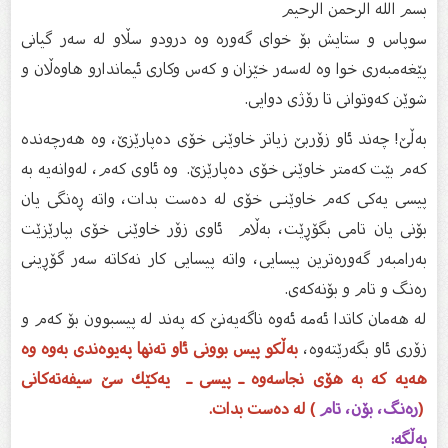
بسم الله الرحمن الرحیم
سوپاس و ستایش بۆ خواى گەورە وە درودو سڵاو لە سەر گیانى
پێغەمبەرى خوا وە لەسەر خێزان و كەس وكارى ئیماندارو هاوەڵان و
شوێن كەوتوانى تا رۆژى دوایى.
بەڵێ! چەند ئاو زۆربێ زیاتر خاوێنی خۆی دەپارێزێ، وە هەرچەندە
كەم بێت كەمتر خاوێنی خۆی دەپارێزێ. وە ئاوی كەم، لەوانەیە بە
پیسی یەكی كەم خاوێنـی خۆی لە دەست بدات، واتە ڕەنگی یان
بۆنی یان تامی بگۆڕێت، بەڵام ئاوی زۆر خاوێنی خۆی بپارێزێت
بەرامبەر گەورەترین پیسایی، واتە پیسایی كار نەكاتە سەر گۆڕینی
رەنگ و تام و بۆنەكەی.
لە هەمان كاتدا ئەمە ئەوە ناگەیەنێ كە پەند لە پیسبوون بۆ كەم و
زۆری ئاو بگەرێتەوە،
بەڵكو پیس بوونی ئاو تەنها پەیوەندی بەوە وە
هەیە كە بە هۆی نجاسەوە ـ پیسی ـ یەكێك سێ سیفەتەكانی
(
رەنگ، بۆن، تام
) لە دەست بدات.
بەڵگە: