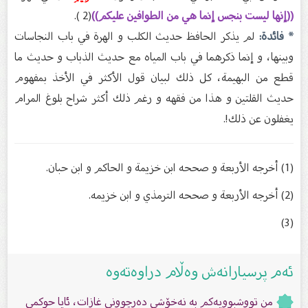
((إنها ليست بنجس إنما هي من الطوافين عليكم))
(2 ).
* فائدة:
لم يذكر الحافظ حديث الكلب و الهرة في باب النجاسات
وبينها، و إنما ذكرهما في باب المياه مع حديث الذباب و حديث ما
قطع من البهيمة، كل ذلك لبيان قول الأكثر في الأخذ بمفهوم
حديث القلتين و هذا من فقهه و رغم ذلك أكثر شراح بلوغ المرام
يغفلون عن ذلك!.
(1) أخرجه الأربعة و صححه ابن خزيمة و الحاكم و ابن حبان.
(2) أخرجه الأربعة و صححه الترمذي و ابن خزيمه.
(3)
ئەم پرسیارانەش وەڵام دراوەتەوە
من تووشبوویەكم بە نەخۆشی دەرچوونی غازات، ئایا حوكمی