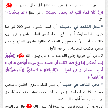
1 ـ عن عبد الله بن عمر (رضي الله عنه) قال: قال رسول الله
ﷺ
:
((إذا كان الماء قلتين لم يحمل الخَبث))
و في لفظٍ:
((لم ينجُس))
(
1).
* محل الشاهد في
الحديث:
أن الماء الكثير ـ نحو 200 لتر فما
فوق ـ لها مقاومة أكثر لدفع النجاسة من الماء القليل و هي دون
ذلك، و أخذ الأكثر بمفهوم الحديث وقالوا: مادون القلتين ينجس
بمجرد ملاقات النجاسة. و الراجح الأول
2 ـ عن أبي هريرة رضي الله عنه قال: قال رسول الله
ﷺ
:
((طُهورُ
إناء أحدكم إذا ولغ فيه الكلب أن يغسله سبع مرات أُولاهن بتراب))
أخرجه مسلم و في لفظٍ له ((فليرقه)) و لترمذيِّ: ((أخراهنَّ))أو
((أولاهنَّ)).
* محل الشاهد في حديث
أن يسير الماء ـ دون القلتين ـ ينجس
بمجرد ملاقات النجاسة. و جواب ذلك: خصوصية الحديث بالكلب و
ان الغسل سبعاً أقرب إلى التعبد.
3 ـ و عن أبي قتادة (رضي الله عنه) أن رسول الله
ﷺ
قال في الهرة: