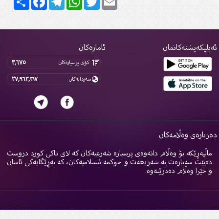
پلیکەیشنەکانمان
ئامارەکان
٣,٦٧٥
کۆی پرسیارەکان
٢٧,٩٦٣,٣١٧
سەردانەکان
ربارەی وەڵامەکان
اڵپەڕێکە بۆ وەڵام دانەوەی پرسیارە شەرعیەکان کە لای تاکی کورد دروست
ەبێت سەبارەت بە شەریعەت و حوکمە ئیسلامیەکان، کە بەڕێگایەکی ئاسان
 خێرا وەڵام دەدرێنەوە.