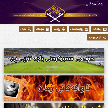
بەشەکان
پۆلێنکراوەکان
پێناسە
کتێبخانە
گەڕان
ناردنی پرسیار