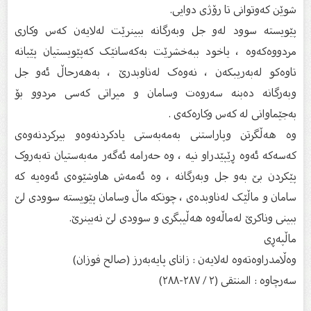
شوێن كەوتوانى تا رۆژى دوایى.
پێویستە سوود لەو جل وبەرگانە ببینرێت لەلایەن کەس وکاری
مردووەکەوە ، یاخود ببەخشرێت بەکەسانێک کەپێویستیان پێیانە
تاوەکو لەبەریبکەن ، نەوەک لەناوبدرێ ، بەهەرحاڵ ئەو جل
وبەرگانە دەبنە سەروەت وسامان و میراتی کەسی مردوو بۆ
بەجێماوانی لە کەس وکارەکەی .
وە هەڵگرتن وپاراستنی بەمەبەستی یادکردنەوەو بیرکردنەوەی
کەسەکە ئەوە ڕێپێدراو نیە ، وە حەرامە ئەگەر مەبەستیان تەبەروک
پێکردن بێ بەو جل وبەرگانە ، وە ئەمەش هاوشێوەی ئەوەیە کە
سامان و ماڵێک لەناوبدەی ، چونکە ماڵ وسامان پێویستە سوودی لێ
ببینی وناکرێ لەماڵەوە هەڵیبگری و سوودی لێ نەبینرێ.
ماڵپەڕی
وەڵامدراوەتەوە لەلایەن : زانای پایەبەرز (صالح فوزان)
سەرچاوە : المنتقی (۲ / ۲۸۷-۲۸۸)