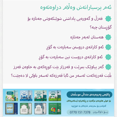
ئەم پرسیارانەش وەڵام دراوەتەوە
فەزڵ و گەورەیی پاداشتی شوێنكەوتنی جەنازە بۆ
گۆڕستان چیه‌؟
هەستان لەبەر جەنازە
ئەو کارانەی دروستن سەبارەت بە گۆڕ
ئەو کارانەی دروست نین سەبارەت بە گۆڕ
گەر پیاوێک بمرێت و قەرزار بێت کوڕەکەى بە خاوەن قەرز
بڵێت قەرزەکەت لەسەر من ئایا قەرزەکە لەسەر باوکى لا دەچێت؟