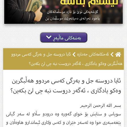
بەشەکانی ماڵپەڕ
ئه‌حكامه‌كانى جه‌نازه‌
ئایا دروستە جل و بەرگی کەسی مردوو
هەڵبگرین وەکو یادگارى ، ئەگەر دروست نیە چی لێ بکەین؟
ئایا دروستە جل و بەرگی کەسی مردوو هەڵبگرین
وەکو یادگارى ، ئەگەر دروست نیە چی لێ بکەین؟
بسم الله الرحمن الرحیم
سوپاس و ستایش بۆ خواى گەورە وە درودو سڵاو لە سەر گیانى
پێغەمبەرى خوا وە لەسەر خێزان و كەس وكارى ئیماندارو هاوەڵان و