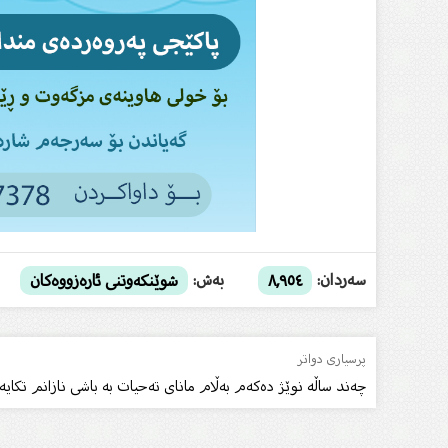
سەردان:
بەش:
٨,٩٥٤
شوێنکەوتنى ئارەزووەکان
پرسیاری دواتر
چەند ساڵە نوێژ دەکەم بەڵام ماناى تەحیات بە باشى نازانم تکایە