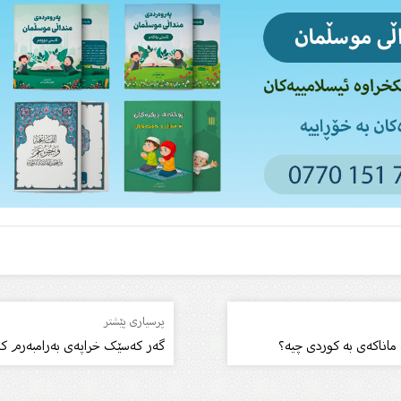
پرسیاری پێشتر
 ماناکەى بە کوردی چیە؟
گەر کەسێک خراپەى بەرامبەرم ک