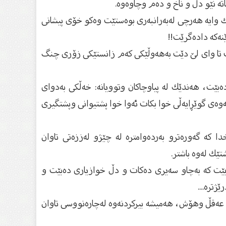
 نێو دڵ و ناخ و دەم وچاوەوە.‏
پاك وایە هەرچی لەبەرانبەری ‏بوەستێت وەكو خۆی پیشانی
نەكە دادەگرێت!!‏
ت تا وای لێ دێت ‏بەهەوڵێكی كەم زانستێكی زۆری چنگ
دەبێت، هەندێك لە پیاوچاكان ‏وتوویانە: خەڵكی بەدوای
ەوەی ‏گوێڕایەڵی خوا بكات ئەوا خوا پشتیوانی وپشتگیری
 كە گەورەترو بەردەوامترە لە ‏چێژو لەززەتی تاوان
ێك لەوە باشتر.‏
 بێت كە بەچاو سەیری دەكات و دڵ ‏خوازیاری دەبێت و
رە....‏
 عەقڵ وهۆش، هەمیشە بیركردنەوە ‏لەچارەنووسی تاوان