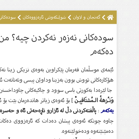
گەنجان و لاوان
شوێنکەوتنى ئارەزووەکان
سودەکانى 
سودەکانى نەزەر نەکردن چیە؟ من 
دەکەم
ئێمەی موسڵمان فەرمان پێكراوین بەوەی ‏نزیكی زینا نەكە
هۆكارەكانی ‏تووش بوون بەزینا وداوێن پیسی وتەنانەت ئەو
‏ جا لێرەدا بەكورتی باسی سوود و چاكیەكانی ‏چاوداخستن
وَنـُزهةُ الـمُشتَاقِيـنْ
‏] ‏بۆ ئەوەی زیاتر هاندەرمان بێت بۆ ئ
یەکەم
:
پاڵفتەكردنی دڵ لە ئازارو ناڕەحەتی ئاه و ‏حەسر
چاوە ‏چونكە ئەوەی پیشان دەدات كە ئارەزووی دەكات، ت
دەمێنێتەوە ودەخولێتەوە.‏