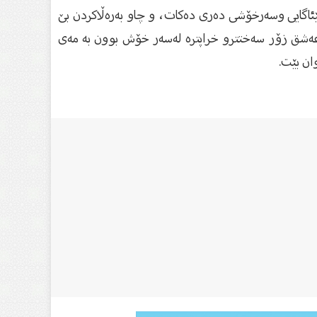
ئاگایی وسەرخۆشی ‏دەری دەكات، و چاو بەرەڵاكردن بێ
عەشق زۆر سەختترو خراپترە لەسەر خۆش بوون بە ‏مەی
 بێت. ‏