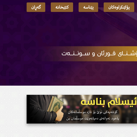
پۆلێنکراوەکان
پێناسە
کتێبخانە
گەڕان