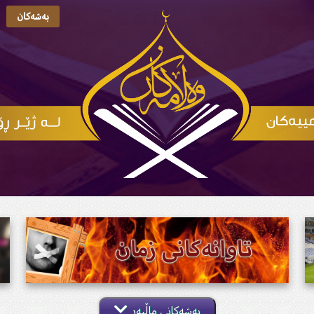
بەشەکان
بەشەکانی ماڵپەڕ