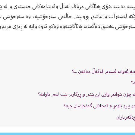
ە دەبێتە هۆی بەئاگایی مرۆڤ لەدڵ ‏وئەندامەكانی جەستەی و لە بێ
وپێكە لەشەراب و ‏عاشق بوونیش حاڵەتی سەرخۆشیە، وە سەرخۆشی ‏
خۆشی عەشق دەگمەنە بەئاگابێتەوە وەكو ‏ئەوە وایە لە ڕیزی مردووان
ە ئەوانە قسەم لەگەڵ دەکەن ...؟
ە؟
ن بتوانم وازى لێ بێنم و ڕزگارم بێت لەم تاوانە؟
ه‌ر بیرو باوه‌ڕ و ئەخلاقى گەنجانمان چیە؟
ەگەزبازان