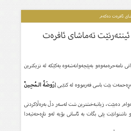
اشاى ئافرەت دەکەم
ئینتەرنێت تەماشاى ئافرەت
انی نامەحرەمەوەو ‏بەپێچەوانەشەوە یەكێكە لە نزیكترین
ەڕەحمەت بێت باسی ‏فەرمووە لە كتێبی [
رَوضَةُ الـمُحِبينْ
وام دەبێت، ‏زیانبەخشترین شت لەسەر دڵ بەرەڵاكردنی
اشتوانێت پێی بگات بە ئاسانی بۆیە لەو ‏ناڕەحەتیەدا