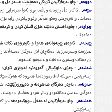
دووەم
:
چاو بەرەڵاكردن تاریكی دەهێنێت بەسەر دڵ و ‏
سێەم
: ‎ئەگەر دڵ ڕووناك وپاڵفتە بوو ئەوا شارەزایی
دەدات، و نەزەریش ‏وەكو هەڵم وفووپیاكردن وایە بۆی هەت
چوارەم
:
چاوداخستن دەبێتە هۆی ئاسان كردن و ‏كردنە
دەكەوێت.‏
پێنجەم
:
ئەوەی پێچەوانەی هەوا و ئارەزووی بكات ‏ش
عیززەت وسەربەرزیدا ‏دەگەڕێن لای دەرگای دەسەڵاتداران،
لێ‌ ‏دەكات وسەری دەخات وبەپێچەوانەشەوە.‏
شەشەم
:
چێژی داوێنپاكی گەورەترە لەچێژی تاوان:
‏چ
وسەرپێچی، چونكە لەفەرموودەدا ‏هاتووە كە هەركەسێك وا
حەوتەم
:
نەزەر دەرگای شەهوەتە و دەیوروژێنێت:
‏هە
دەرگای شەیتان دەكاتەوەو زیاتر ‏بەرەو هەڵدێر دەچێت، ئ
هەشتەم
:
چاو بەرەڵاكردن لە عەقڵ سووكیەوەیە:
چونكە 
وسەركێشی.‏