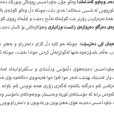
دەم وچاوو ئەنداماندا
وەكو چۆن چاوداخستن ڕووناكی ‏ونورێك دەخاتە
 ‏وچاوڕوونی لە ناسینی شتەكاندا بەدی دێت،چونكە ‏دڵ وەكو ئاوێنەی 
ا نەزەركردن ‏زۆرتر بێت ئاوێنەكە تەڵـخ دەبێت و لێڵیەك ڕووی ‏ئاوێ
وەی دەرگاو دەروازەی زانست وزانیاری
‏وهۆكارەكانی بۆ ئاسان دەبێ
ەیتان لێی دەترسێت
: چونكە بەو كارە دڵ ئازاو ‏دامەزراو و بەهێز 
 بەڵام نایدۆزنەوە ‏تەنها لەگوێڕایەڵی كردنی خوادا نەبێت، چونكە ئ
اوداخستن دەبێتەهۆی دڵخۆشی ودڵشادی و ‏سنگفراوانیەك لەناخدا
ز لەشتێك بهێنێت لەبەر خوا ‏ئەوا خوا قەرەبووی دەكاتەوە بۆی بەشت
ركەس ئەو دەرگایە بكاتەوە ئەگەری زۆری هەیە ‏تووشی ئەو تاوانە
ەوەش بزانە كە خۆشیەكەی ‏كورتە وپەشیمان بوونەوەكەی ناخۆشتر ودرێژت
‏چاوداخستن دەبێـتە هۆی بەهێزبوون وزیادبوون و ‏دامەرزاوبوونی