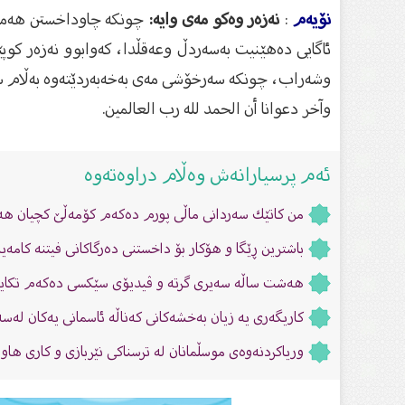
نۆیەم
:
نەزەر وەكو مەی وایە:
چونكە چاوداخستن ‏هەمیش
ئاگایی دەهێنیت ‏بەسەردڵ وعەقڵدا، كەوابوو نەزەر ك
وشەراب، چونكە سەرخۆشی مەی بەخەبەردێتەوە ‏بەڵام سەر
وآخر دعوانا أن الحمد لله رب العالمين.‌‌‏
ئەم پرسیارانەش وەڵام دراوەتەوە
من كاتێك سەردانى ماڵى پورم دەكەم كۆمەڵێ کچیان هەی
باشترین ڕێگا و هۆکار بۆ داخستنی دەرگاکانی فیتنە کامەی
هەشت ساڵە سەیرى گرتە و ڤیدیۆى سێکسی دەکەم تکایە چۆ
كاریگه‌رى یه‌ زیان به‌خشه‌كانى كه‌ناڵه‌ ئاسمانى یه‌كان له‌س
وریاکردنەوەى موسڵمانان لە ترسناکی نێربازی و کارى هاوڕ