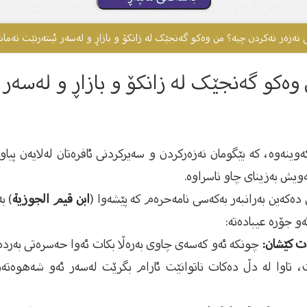
نەزەر نەکردن چیە؟ من وەکو گەنجێک لە زانکۆ و بازاڕ و لەسەر ئینتەرنێت تەم
وەکو گەنجێک لە زانکۆ و بازاڕ و لەسەر 
وینەوە، كە بێگومان نەزەركردن و ‏سەیركردنی ئافرەتان لەلایەن پیاو
یش ‏بەزینای چاو ناسراوە.‏
 دەكەین بەرانبەر بەكەسی نامەحرەم كە ‏پێشەوا (
ابن قیم الجوزية
) ب
ەو جۆرە عیبادەتە:‏
ەت كێشان:
چونكە ئەو كەسەی چاوی ‏بەرەڵا بكات ئەوا حەسرەتی بەردە
اوا ‏لە دڵ دەكات ناتوانێت ئارام بگرێت لەسەر ئەو ‏شەهوەتەو ن