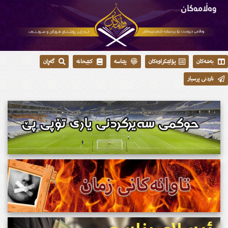
بەشەکان
پۆلێنکراوەکان
پێناسە
کتێبخانە
گەڕان
ناردنی پرسیار