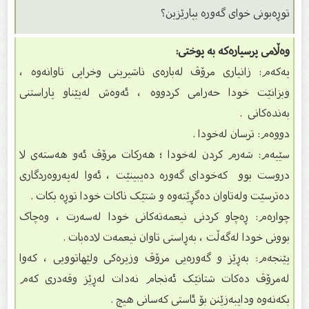
توڕەبونى خواى گەورە بپارێزین؟
وەڵامی پرسیارەکە بە پوختی:
یەکەم: زانیاری مرۆڤ لەبارەی ناشیرینی وخراپی تاوانەوە ،
وبزانێت خودا حەرامی کردووە ، ئەوەش لەپێناو پاراستنی
بەندەکانی .
دووەم: ترسان لەخودا .
سێیەم: شەرم کردن لەخودا ؛ هەرکات مرۆڤ ئەو هەستەی لا
دروست بوو کەخوداى گەورە دەیبینێت ، ئەوا لەپەروەردگاری
دەترسێت ولەتاوان دەگڕێتەوە و شتێک ناکات خودا توڕە بکات .
چوارەم: ڕەچاو کردنی نیعمەتەکانی خودا لەسەرت ، وەچاک
بوونی خودا لەگەڵت ، بەڕاستی تاوان نیعمەت لادەبات .
پێنجەم: بەڕێز و گەورەیی مرۆڤ وزیرەكی ولێهاتوویی ، کەوا
لەمرۆڤ دەکات شتانێک ئەنجام نەدات لەڕێز وقەدری کەم
بکەنەوە ودایبەزێنن بۆ ئاستی کەسانی هیچ .