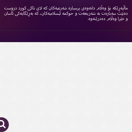
اڵپەڕێکە بۆ وەڵام دانەوەی پرسیارە شەرعیەکان کە لای تاکی کورد دروست
ەبێت سەبارەت بە شەریعەت و حوکمە ئیسلامیەکان، کە بەڕێگایەکی ئاسان
 خێرا وەڵام دەدرێنەوە.