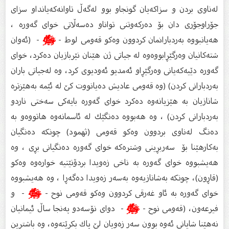
له‌ناوى بردن و سزاكه‌یان گونجاو بوو له‌گه‌ڵ تاوانه‌كه‌یانداو سزاى
جۆراوجۆرى دان بۆ ده‌ركه‌وتنى تواناو ده‌سه‌ڵاتى خواى گه‌وره‌ ،
هه‌یانبووه‌ به‌ردبارانمان كردوون وه‌كو قه‌ومی لوط -
ﷺ
- (ئه‌وان
شته‌كانیان وه‌رگێڕابووه‌وه‌ له‌ جیاتى ژن هێنان نێربازیان ده‌كرد، خواى
گه‌وره‌ دێیه‌كه‌یانى وه‌رگێڕاو ئه‌مدیو ئه‌ودیوى كرد، وه‌ له‌جیاتى باران
به‌ردبارانى كردن) (وه‌ قه‌ومى عادیش ده‌یانووت كێ له‌ ئێمه‌ به‌هێزتره‌
شانازیان به‌ هێزیانه‌وه‌ ده‌كرد خواى گه‌وره‌ بایه‌كى سه‌ختى ناردو
به‌ردبارانى كردن) ، وه‌ هه‌بووه‌ ده‌نگێك له‌ ئاسمانه‌وه‌ هاتووه‌و به‌
ده‌نگ له‌ناوی بردوون وه‌كو قه‌ومی (ثهمود) چونكه‌ ده‌نگیان
به‌كارهێنا بۆ سه‌ربڕینى وشتره‌كه‌ خواى گه‌وره‌ ده‌نگیانى بڕى ، وه‌
هه‌یشبووه‌ خوای گه‌وره‌ به‌ ناخی زه‌ویدا بردۆنێتیه‌ خواره‌وه‌ وه‌كو
(قاڕون)، چونكه‌ به‌شانازیه‌وه‌ به‌سه‌ر زه‌ویدا ده‌گه‌ڕا ، وه‌ هه‌یشبووه‌
خوای گه‌وره‌ به‌ ئاو غه‌رقی كردوون وه‌كو قه‌ومی نوح -
ﷺ
- و
فیرعه‌ون، (قه‌ومى نوح -
ﷺ
- دواى نۆسه‌دو په‌نجا ساڵ ئیمانیان
نه‌هێنا شایانى ئه‌وه‌ بوون سه‌ر زه‌ویان لێ پاك بكرێته‌وه‌، وه‌ باشترین