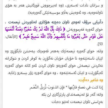
و سزاتان نادات له‌سه‌ری، (وه‌ له‌بیرچوونی قورئانیش هه‌ر به‌ هۆی
تاوانه‌وه‌یه‌، وه‌ ئه‌وه‌یش به‌ڵاو موسیبه‌تێكی گه‌وره‌یه‌).
دڵنیایی مرۆڤ لەوەی تاوان دەبێتە هۆکاری لەناوبردنی نیعمەت
،
خوای گەورە فەرموویەتی
﴿ ذَلِكَ بِأَنَّ اللَّهَ لَمْ يَكُ مُغَيِّرًا نِعْمَةً أَنْعَمَهَا
عَلَى قَوْمٍ حَتَّى يُغَيِّرُوا مَا بِأَنْفُسِهِمْ وَأَنَّ اللَّهَ سَمِيعٌ عَلِيمٌ ﴾
[الأنفال:
53].
واتە: خوای گه‌وره‌ نیعمه‌تێك به‌هه‌ر قه‌ومێك ببه‌خشێ نایگۆڕێ وه‌
لێیان ناسه‌نێته‌وه‌ تا خۆیان خۆیان نه‌گۆڕن به‌ كوفر كردن و شوكرانه‌
نه‌كردنى نیعمه‌تی خوای گه‌وره‌و تاوان كردن ئه‌و كاته‌ خوای گه‌وره‌
ئه‌یگۆڕێت و لێیان ئه‌سه‌نێته‌وه‌ ، وه‌ خوای گه‌وره‌ زۆر بیسه‌رو زانایه‌.
وە شاعیر دەڵێت:
إذا كنت في نعمةٍ فارْعها * فإن الذنوبَ تُزيلُ النِّعَـم
واتە: گەر تۆ لەنیعمەتدای پارێزگاری لێ بکە
بەڕاستی تاوان نیعمەت لەنێو دەبات