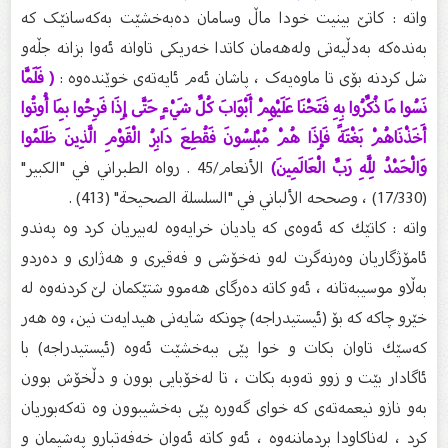
واتە : کاتێ بینیت خودا ماڵ وسامان دەبەخشێت بەکەسانێک کە
بەندەکە بەدڵیەتی ولەهەمان کاتدا خەریکی تاوانە ئەوا بزانە جڵەو
شل کردنە بۆی تا ماوەیەک ، پاشان ئەم ئایەتەی خوێندەوە :
( فَلَمَّا
نَسُوا مَا ذُكِّرُوا بِهِ فَتَحْنَا عَلَيْهِمْ أَبْوَابَ كُلِّ شَيْءٍ حَتَّى إِذَا فَرِحُوا بِمَا أُوتُوا
أَخَذْنَاهُمْ بَغْتَةً فَإِذَا هُمْ مُبْلِسُونَ فَقُطِعَ دَابِرُ الْقَوْمِ الَّذِينَ ظَلَمُوا
وَالْحَمْدُ لِلَّهِ رَبِّ الْعَالَمِينَ)
الأنعام/45 . رواه الطبراني في "الكبير"
(17/330) ، وصححه الألباني في "السلسلة الصحيحة" (413) .
واتە : كاتێك كه‌ ئه‌وه‌ی كه‌ یادیان خرایه‌وه‌ له‌بیریان كرد وه‌ په‌ندو
ئامۆژگاریان وه‌رنه‌گرت له‌و نه‌خۆشی و فه‌قیری و هه‌ژاری و ده‌ردو
به‌ڵاو موسیبه‌تانه‌ ، ئه‌و كاته‌ ده‌رگای هه‌موو شتێكمان لێ كردنه‌وه‌ له‌
خێرو چاكه‌ كه‌ بۆ (ئیستیدراجه‌) چونكه‌ شایه‌نی هیدایه‌ت نین، وه‌ هه‌ر
كه‌سێك تاوان بكات و خوا پێى ببه‌خشێت ئه‌وه‌ (ئیستیدراجه‌) با
ئاگادار بێت و زوو ته‌وبه‌ بكات ، تا له‌خۆبایی بوون و دڵخۆش بوون
به‌و نازو نیعمه‌ته‌ی كه‌ خوای گه‌وره‌ پێی به‌خشیبوون وه‌ ته‌كه‌بوریان
كرد ، له‌ناكاودا بردماننه‌وه‌ ، ئه‌و كاته‌ ئه‌وان خه‌فه‌تبارو په‌شیمان و