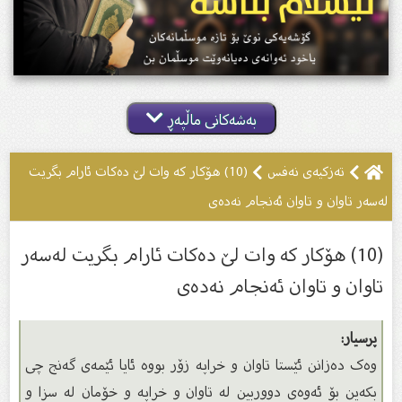
بەشەکانی ماڵپەڕ
تەزکیەى نەفس
(10) هۆکار کە وات لێ دەکات ئارام بگریت
لەسەر تاوان و تاوان ئەنجام نەدەى
(10) هۆکار کە وات لێ دەکات ئارام بگریت لەسەر
تاوان و تاوان ئەنجام نەدەى
پرسیار:
وەک دەزانن ئێستا تاوان و خراپە زۆر بووە ئایا ئێمەى گەنج چی
بکەین بۆ ئەوەى دووربین لە تاوان و خراپە و خۆمان لە سزا و