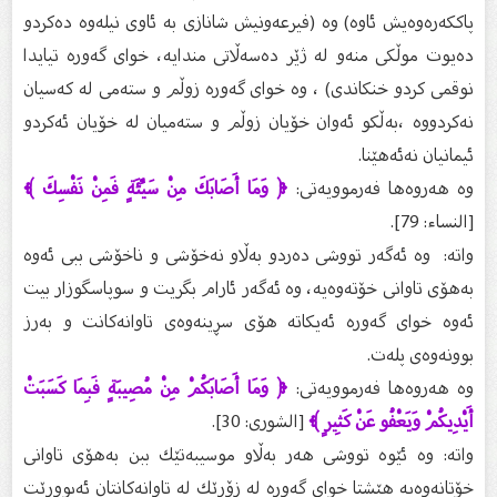
پاككه‌ره‌وه‌یش ئاوه‌) وه‌ (فیرعه‌ونیش شانازى به‌ ئاوى نیله‌وه‌ ده‌كردو
ده‌یوت موڵكى منه‌و له‌ ژێر ده‌سه‌ڵاتى مندایه‌، خواى گه‌وره‌ تیایدا
نوقمى كردو خنكاندى) ، وه‌ خوای گه‌وره‌ زوڵم و سته‌می له‌ كه‌سیان
نه‌كردووه‌ ،به‌ڵكو ئه‌وان خۆیان زوڵم و سته‌میان له‌ خۆیان ئه‌كردو
ئیمانیان نه‌ئه‌هێنا.
وە هەروەها فەرموویەتی:
﴿ وَمَا أَصَابَكَ مِنْ سَيِّئَةٍ فَمِنْ نَفْسِكَ ﴾
[النساء: 79].
واتە: وه‌ ئه‌گه‌ر تووشی ده‌ردو به‌ڵاو نه‌خۆشی و ناخۆشی ببی ئه‌وه‌
به‌هۆی تاوانی خۆته‌وه‌یه‌، وه‌ ئه‌گه‌ر ئارام بگریت و سوپاسگوزار بیت
ئه‌وه‌ خوای گه‌وره‌ ئه‌یكاته‌ هۆى سڕینه‌وه‌ى تاوانه‌كانت و به‌رز
بوونه‌وه‌ى پله‌ت.
وە هەروەها فەرموویەتی:
﴿ وَمَا أَصَابَكُمْ مِنْ مُصِيبَةٍ فَبِمَا كَسَبَتْ
أَيْدِيكُمْ وَيَعْفُو عَنْ كَثِيرٍ ﴾
[الشورى: 30].
واتە: وه‌ ئێوه‌ تووشی هه‌ر به‌ڵاو موسیبه‌تێك ببن به‌هۆی تاوانی
خۆتانه‌وه‌یه‌ هێشتا خوای گه‌وره‌ له‌ زۆرێك له‌ تاوانه‌كانتان ئه‌بوورێت