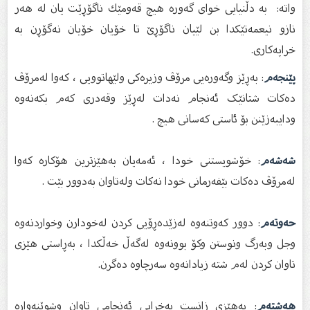
واته: به‌ دڵنیایى خوای گه‌وره‌ هیچ قه‌ومێك ناگۆڕێت یان له‌ هه‌ر
نازو نیعمه‌تێكدا بن لێیان ناگۆڕێ تا خۆیان خۆیان نه‌گۆڕن به‌
خراپه‌كاری.
پێنجەم
: بەڕێز وگەورەیی مرۆڤ وزیرەكی ولێهاتوویی ، کەوا لەمرۆڤ
دەکات شتانێک ئەنجام نەدات لەڕێز وقەدری کەم بکەنەوە
ودایبەزێنن بۆ ئاستی کەسانی هیچ .
شەشەم
: خۆشویستنی خودا ، ئەمەیان بەهێزترین هۆکاره کەوا
لەمرۆڤ دەکات بێفەرمانی خودا نەکات ولەتاوان بەدوور بێت .
حەوتەم
: دوور کەوتنەوە لەزێدەڕۆیی کردن لەخودارن وخواردنەوە
وجل وبەرگ ونوستن وکۆ بوونەوە لەگەڵ خەڵکدا ، بەڕاستی هێزی
تاوان کردن لەم شتە زیادانەوە سەرچاوە دەگرن.
هەشتەم
: بەهێزی زانست بەخراپی ئەنجامی تاوان وشوێنەوارە