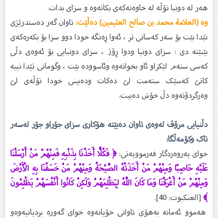
هەر لە دونیا تۆڵە لە خاوەنەکەی بکاتەوە و سزای بدات.
وە (العلامة محمد بن صالح العثيمين) دەڵێت:
تاوان گەر دەستدرێژی
تێدا بێت بۆ سەر کەسانی تر ، ئەوا ڕەنگە خودا دوو سزا بۆ بکەرەکەی
بێنێتە دی : سزای دونیا ودوا ڕۆژ ، سزای دونیایی بۆ ئەوەی دڵی
کەسی ستەم لێکراو ئاو بخواتەوە وئاسوودە بێت ، وگومانی تێدا نییە
کاتێ کەسێک ستەمت لێ دەکات ودەبینی خودا تۆڵەی لێ
وەرگردۆتەوە دڵ خۆش دەبیت.
دڵنیایی مرۆڤ لەوەی تاوان دەبێتە هۆکاری سزای جۆراو جۆر لەسەر
تاک وکۆمەڵگا:
خوای پەروەردگار فەرموویەتی:
﴿ فَكُلًّا أَخَذْنَا بِذَنْبِهِ فَمِنْهُمْ مَنْ أَرْسَلْنَا
عَلَيْهِ حَاصِبًا وَمِنْهُمْ مَنْ أَخَذَتْهُ الصَّيْحَةُ وَمِنْهُمْ مَنْ خَسَفْنَا بِهِ الْأَرْضَ
وَمِنْهُمْ مَنْ أَغْرَقْنَا وَمَا كَانَ اللَّهُ لِيَظْلِمَهُمْ وَلَكِنْ كَانُوا أَنْفُسَهُمْ يَظْلِمُونَ
﴾
[العنكبوت: 40].
هه‌موو ئه‌مانه‌ به‌هۆی تاوانی خۆیانه‌وه‌ خوای گه‌وره‌ بردیانیه‌وه‌و