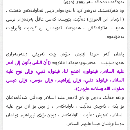
به‌ره‌كه‌ت ده‌خاته‌ سه‌ر رووى زه‌وى) .
وە هەرکەسێک تەوبەی کرد با بەردەوام ترسی لەتاوانەکەی هەبێت ،
( الإمام ابن الجوزي) دەڵێت: پێویستە کەسی عاقڵ بەردەوام ترسی
هەبێت لەتاوانەکانی ، هەرچەند تەوبەشی لێ کردبێت وگیرابێت
بەهۆیەوە .
پاشان گەر خودا لێتیش خۆش بێت تەریقی وشەرمەزاری
هەردەمێنێت ، لەفەرموودەیەکدا هاتووە:
((أن الناس يأتون إلى آدم
عليه السلام، فيقولون: اشفع لنا، فيقول: ذنبي، وإلى نوح عليه
السلام، فيقول: ذنبي، وإلى إبراهيم، وإلى موسى، وإلى عيسى
صلوات الله وسلامه عليهم))،
واتە: خەڵک دەچن بۆ لای ئادەم علیه السلام ودەڵێن: شەفاعەتمان
بۆ بکە ، ئەویش دەڵێت : تاوانەکەم ، و بچن بۆ لای نوح علیه
السلام، ئەویش دەڵێت : تاوانەکەم ، وبچن بۆلای ئیبراهیم وپاشان
موسا وپاشان عیسا علیهم السلام.