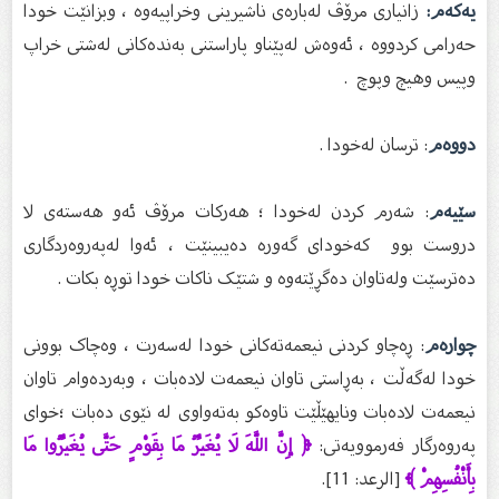
یەکەم:
زانیاری مرۆڤ لەبارەی ناشیرینی وخراپیەوە ، وبزانێت خودا
حەرامی کردووە ، ئەوەش لەپێناو پاراستنی بەندەکانی لەشتی خراپ
وپیس وهیچ وپوچ .
دووەم
: ترسان لەخودا .
سێیەم
: شەرم کردن لەخودا ؛ هەرکات مرۆڤ ئەو هەستەی لا
دروست بوو کەخوداى گەورە دەیبینێت ، ئەوا لەپەروەردگاری
دەترسێت ولەتاوان دەگڕێتەوە و شتێک ناکات خودا توڕە بکات .
چوارەم
: ڕەچاو کردنی نیعمەتەکانی خودا لەسەرت ، وەچاک بوونی
خودا لەگەڵت ، بەڕاستی تاوان نیعمەت لادەبات ، وبەردەوام تاوان
نیعمەت لادەبات ونایهێڵێت تاوەکو بەتەواوی لە نێوی دەبات ؛خوای
پەروەرگار فەرموویەتی:
﴿ إِنَّ اللَّهَ لَا يُغَيِّرُ مَا بِقَوْمٍ حَتَّى يُغَيِّرُوا مَا
بِأَنْفُسِهِمْ ﴾
[الرعد: 11].