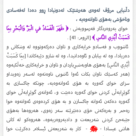
دڵنیایی مرۆڤ لەوەی هەرشتێک لەدونیادا ڕوو دەدا لەفەسادی
وناخۆشی بەهۆی تاوانەوەیە ،
خوای پەروەردگار فەرموویەتی :
﴿ ظَهَرَ الْفَسَادُ فِي الْبَرِّ وَالْبَحْرِ بِمَا
كَسَبَتْ أَيْدِي النَّاسِ ﴾
[الروم: 41] .
ئاشووب و فه‌سادو خراپه‌كارى و تاوان ده‌ركه‌وتووه‌ له‌ وشكانی و
ده‌ریادا، وه‌ له‌ بیابان و ئاوه‌دانیدا، وه‌ له‌ شارو دێیه‌كاندا [بِمَا كَسَبَتْ
أَيْدِي النَّاسِ] به‌هۆی هاوبه‌شبڕیاردان و تاوان و خراپه‌كاری خه‌ڵكیه‌وه‌
(هه‌ر كه‌سێك تاوان بكات ئه‌وا ئاشوبى ناوه‌ته‌وه‌ له‌سه‌ر زه‌ویداو
سزاى خواى گه‌وره‌ به‌ هۆى ئه‌وانه‌وه‌یه‌، چونكه‌ چاكسازى به‌
گوێڕایه‌ڵى كردنى خواى گه‌وره‌ ده‌بێت و، ئه‌وانه‌ى گوێڕایه‌ڵى خواى
گه‌وره‌ ده‌كه‌ن ئه‌وانه‌ چاكسازن و به‌ هۆى كرده‌وه‌ى ئه‌وانه‌وه‌ خوا
ره‌حم و به‌ره‌كه‌تى خۆى ده‌نێرێته‌ سه‌ر زه‌وى، هه‌روه‌ها به‌هۆى
جێبه‌جێ كردنى شه‌ریعه‌ت و دادپه‌روه‌ریه‌وه‌، هه‌روه‌كو له‌ كاتى
هاتنى عیسادا -
ﷺ
- كار به‌ شه‌ریعه‌تى ئیسلام ده‌كرێت خوا