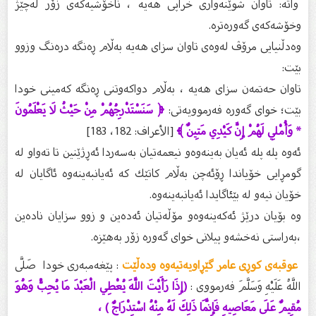
واتە: تاوان شوێنەواری خراپی هەیە ، ناخۆشیەکەی زۆر لەچێژ
وخۆشەکەی گەورەترە.
وەدڵنیایی مرۆڤ لەوەی تاوان سزای هەیه بەڵام ڕەنگە درەنگ وزوو
بێت:
تاوان حەتمەن سزای هەیە ، بەڵام دواکەوتنی ڕەنگە کەمینی خودا
بێت؛ خوای گەورە فەرموویەتی:
﴿ سَنَسْتَدْرِجُهُمْ مِنْ حَيْثُ لَا يَعْلَمُونَ
* وَأُمْلِي لَهُمْ إِنَّ كَيْدِي مَتِينٌ ﴾
[الأعراف: 182، 183]
ئه‌وه‌ پله‌ پله‌ ئه‌یان به‌ینه‌وه‌و نیعمه‌تیان به‌سه‌ردا ئه‌ڕژێنین تا ته‌واو له‌
گومڕایی خۆیاندا ڕۆئه‌چن به‌ڵام كاتێك كه‌ ئه‌یانبه‌ینه‌وه‌ ئاگایان له‌
خۆیان نیه‌و له‌ بێئاگایدا ئه‌یانبه‌ینه‌وه‌.
وه‌ بۆیان درێژ ئه‌كه‌ینه‌وه‌و مۆڵه‌تیان ئه‌ده‌ین و زوو سزایان ناده‌ین
،به‌راستى نه‌خشه‌و پیلانی خوای گه‌وره‌ زۆر به‌هێزه‌.
عوقبەی کوڕی عامر گێڕاویەتیەوە ودەڵێت
: پێغەمبەری خودا صَلَّى
اللَّهُ عَلَيْهِ وَسَلَّمَ فەرمووی :
(إِذَا رَأَيْتَ اللَّهَ يُعْطِي الْعَبْدَ مَا يُحِبُّ وَهُوَ
مُقِيمٌ عَلَى مَعَاصِيهِ فَإِنَّمَا ذَلِكَ لَهُ مِنْهُ اسْتِدْرَاجٌ ) ،