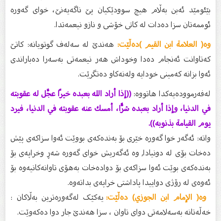
بێئومێد ئه‌بن به‌ڵام هیچ سوودێكیان پێ ناگه‌یه‌نێ، خواى گه‌وره‌
ئوممه‌تان سزا ده‌دات له‌ كاتى خۆشى و نازو نیعمه‌تدا.
وە( العلامة ابن القيم )دەڵێت:
هەندێ لە سەلەف گوتویانە: کاتێ
کەتاوانت ئەنجام دەدا وخوداش هەر نیعمەتی بەسەرا دەباراندی
ئەوا بزانە کەمینی خودایە ولەنەکاو دەتگرێت.
لەفەرموودەیەکدا هاتووە:
((إذا أراد الله بعبده خيرًا عجَّل له عقوبته
في الدنيا، وإذا أراد بعبده شرًّا، أمسك عنه عقوبته في الدنيا، فيرد
يوم القيامة بذنوبه)).
واتە: ئەگەر خوا گەورە خێری بۆ بەندەكەی بووێت ئەوا سزاكەی پێش
دەخات بۆی لە دونیادا, وە ئەگەریش خوای گەورە شەڕ وخراپەی بۆ
بەندەكەی بوێت ئەوا سزاكەی بۆ دوادەخات بەهۆی تاوانەكانیەوە بۆ
ئەوەی لە رۆژی دواییدا پاداشتی خراپەی بداتەوە.
وە( الإمام ابن الجوزي) دەڵێت:
یەکێک لەگەورەترین بەڵاکان :
خەڵەتانە بەسەلامەتی دوای تاوان ، سزا هەندێ جار دوا دەکەوێت.