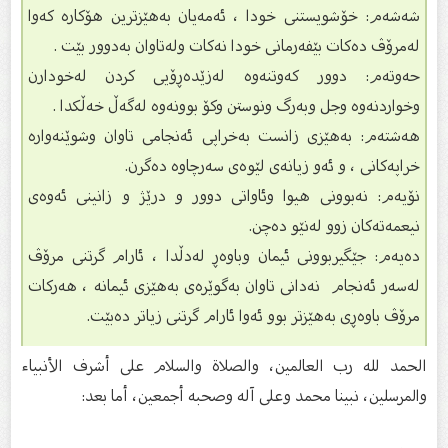
شەشەم: خۆشویستنی خودا ، ئەمەیان بەهێزترین هۆکاره کەوا
لەمرۆڤ دەکات بێفەرمانی خودا نەکات ولەتاوان بەدوور بێت .
حەوتەم: دوور کەوتنەوە لەزێدەڕۆیی کردن لەخودارن
وخواردنەوە وجل وبەرگ ونوستن وکۆ بوونەوە لەگەڵ خەڵکدا .
هەشتەم: بەهێزی زانست بەخراپی ئەنجامی تاوان وشوێنەوارە
خراپەکانی ، و ئەو زیانەی لێوەی سەرچاوە دەگرن.
نۆیەم: نەبوونی هیوا وئاواتی دوور و درێژ و زانینی ئەوەی
نیعمەتەکان زوو لەنێو دەچن.
دەیەم: جێگیربوونی ئیمان وباوەڕ لەدڵدا ، ئارام گرتنی مرۆڤ
لەسەر ئەنجام نەدانى تاوان بەگوێرەی بەهێزی ئیمانە ، هەرکات
مرۆڤ باوەڕی بەهێزتر بوو ئەوا ئارام گرتنی زیاتر دەبێت.
الحمد لله رب العالمين، والصلاة والسلام على أشرف الأنبياء
والمرسلين، نبينا محمد وعلى آله وصحبه أجمعين، أما بعد: