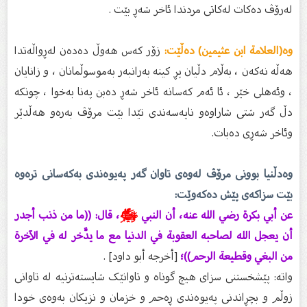
لەرۆڤ دەکات لەکاتی مردندا ئاخر شەڕ بێت .
وە(العلامة ابن عثيمين) دەڵێت:
زۆر کەس هەوڵ دەدەن لەڕواڵەتدا
هەڵە نەکەن ، بەڵام دڵیان پڕ کینە بەرانبەر بەموسوڵمانان ، و زانایان
، وئەهلی خێر ، ئا ئەم کەسانە ئاخر شەڕ دەبن پەنا بەخوا ، چونکە
دڵ گەر شتی شاراوەو ناپەسەندی تێدا بێت مرۆڤ بەرەو هەڵدێر
وئاخر شەڕی دەبات.
وەدڵنیا بوونی مرۆڤ لەوەی تاوان گەر پەیوەندی بەکەسانی ترەوە
بێت سزاکەی پێش دەکەوێت:
عن أبي بكرة رضي الله عنه، أن النبي
ﷺ
، قال: ((ما من ذنب أجدر
أن يعجل الله لصاحبه العقوبة في الدنيا مع ما يدَّخر له في الآخرة
من البغي وقطيعة الرحم))؛
[أخرجه أبو داود] .
واتە: پێشخستنی سزای هیچ گوناه و تاوانێک شایستەترنیە لە تاوانی
زوڵم و بچڕاندنی پەیوەندی ڕەحم و خزمان و نزیکان بەوەی خودا