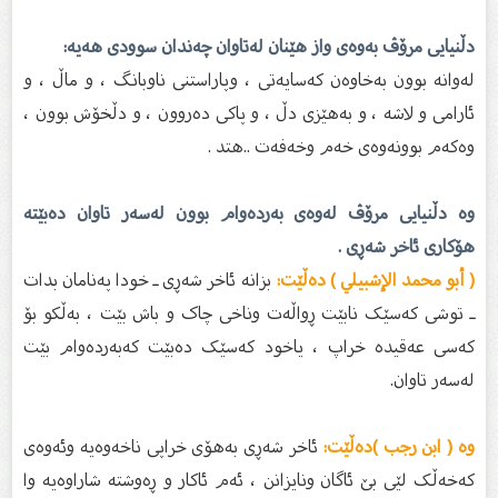
دڵنیایی مرۆڤ بەوەی واز هێنان لەتاوان چەندان سوودی هەیە:
لەوانە بوون بەخاوەن کەسایەتی ، وپاراستنی ناوبانگ ، و ماڵ ، و
ئارامی و لاشە ، و بەهێزی دڵ ، و پاکی دەروون ، و دڵخۆش بوون ،
وەکەم بوونەوەی خەم وخەفەت ..هتد .
وە دڵنیایی مرۆڤ لەوەی بەردەوام بوون لەسەر تاوان دەبێتە
هۆکاری ئاخر شەڕی .
( أبو محمد الإشبيلي ) دەڵێت:
بزانە ئاخر شەڕی ـ خودا پەنامان بدات
ـ توشی کەسێک نابێت ڕواڵەت وناخی چاک و باش بێت ، بەڵکو بۆ
کەسی عەقیدە خراپ ، یاخود کەسێک دەبێت کەبەردەوام بێت
لەسەر تاوان.
وە ( ابن رجب )دەڵێت:
ئاخر شەڕی بەهۆی خراپی ناخەوەیه وئەوەی
کەخەڵک لێی بێ ئاگان ونایزانن ، ئەم ئاکار و ڕەوشتە شاراوەیە وا