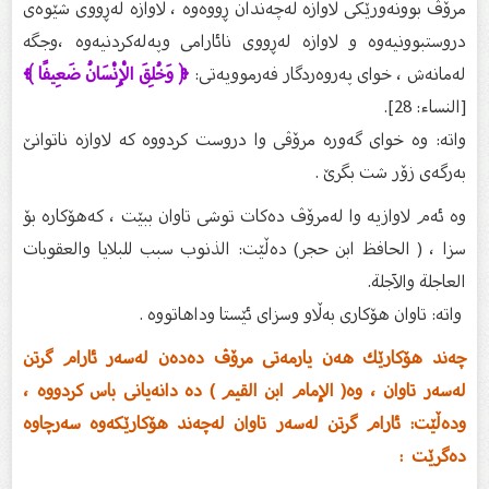
مرۆڤ بوونەورێکی لاوازە لەچەندان ڕووەوە ، لاوازە لەڕووی شێوەی
دروستبوونیەوە و لاوازە لەڕووی نائارامی وپەلەکردنیەوە ،وجگە
لەمانەش ، خوای پەروەردگار فەرموویەتی:
﴿ وَخُلِقَ الْإِنْسَانُ ضَعِيفًا ﴾
[النساء: 28].
واته: وه‌ خوای گه‌وره‌ مرۆڤی وا دروست كردووه‌ كه‌ لاوازه‌ ناتوانێ
به‌رگه‌ی زۆر شت بگرێ .
وە ئەم لاوازیە وا لەمرۆڤ دەکات توشی تاوان ببێت ، کەهۆکاره بۆ
سزا ، ( الحافظ ابن حجر) دەڵێت: الذنوب سبب للبلايا والعقوبات
العاجلة والآجلة.
واتە: تاوان هۆکاری بەڵاو وسزای ئێستا وداهاتووە .
چەند هۆکارێك هەن یارمەتی مرۆڤ دەدەن لەسەر ئارام گرتن
لەسەر تاوان ، وه( الإمام ابن القيم ) دە دانەیانی باس کردووە ،
ودەڵێت: ئارام گرتن لەسەر تاوان لەچەند هۆکارێکەوە سەرچاوە
دەگرێت :