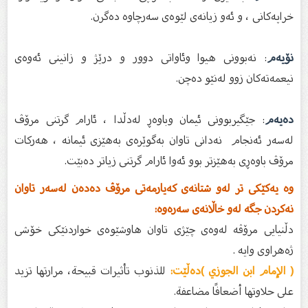
خراپەکانی ، و ئەو زیانەی لێوەی سەرچاوە دەگرن.
نۆیەم
: نەبوونی هیوا وئاواتی دوور و درێژ و زانینی ئەوەی
نیعمەتەکان زوو لەنێو دەچن.
دەیەم
: جێگیربوونی ئیمان وباوەڕ لەدڵدا ، ئارام گرتنی مرۆڤ
لەسەر ئەنجام نەدانى تاوان بەگوێرەی بەهێزی ئیمانە ، هەرکات
مرۆڤ باوەڕی بەهێزتر بوو ئەوا ئارام گرتنی زیاتر دەبێت.
وە یەکێکی تر لەو شتانەی کەیارمەتی مرۆڤ دەدەن لەسەر تاوان
نەکردن جگە لەو خاڵانەی سەرەوە:
دڵنیایی مرۆڤە لەوەی چێژی تاوان هاوشێوەی خواردنێکی خۆشی
ژەهراوی وایە .
( الإمام ابن الجوزي )دەڵێت:
للذنوب تأثيرات قبيحة، مرارتها تزيد
على حلاوتها أضعافًا مضاعفة.