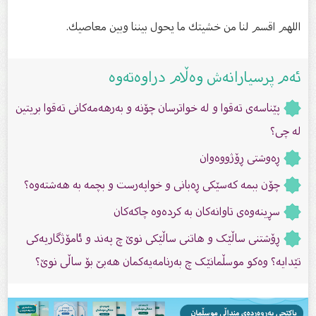
اللهم اقسم لنا من خشيتك ما يحول بيننا وبين معاصيك.
ئەم پرسیارانەش وەڵام دراوەتەوە
پێناسەى تەقوا و لە خواترسان چۆنە و بەرهەمەکانى تەقوا بریتین
لە چی؟
ڕەوشتی ڕۆژووەوان
چۆن ببمە کەسێکى ڕەبانی و خواپەرست و بچمە بە هەشتەوە؟
سڕینەوەى تاوانەکان بە کردەوە چاکەکان
ڕۆشتنى ساڵێک و هاتنى ساڵێکى نوێ چ پەند و ئامۆژگاریەکى
تێدایە؟ وەکو موسڵمانێک چ بەرنامەیەکمان هەبێ بۆ ساڵی نوێ؟