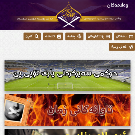
بەشەکان
پۆلێنکراوەکان
پێناسە
کتێبخانە
گەڕان
ناردنی پرسیار