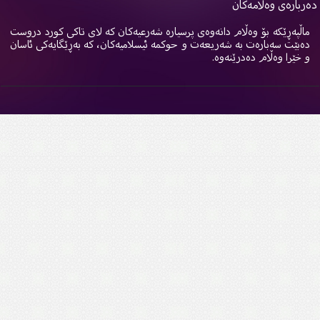
ربارەی وەڵامەکان
اڵپەڕێکە بۆ وەڵام دانەوەی پرسیارە شەرعیەکان کە لای تاکی کورد دروست
ەبێت سەبارەت بە شەریعەت و حوکمە ئیسلامیەکان، کە بەڕێگایەکی ئاسان
 خێرا وەڵام دەدرێنەوە.