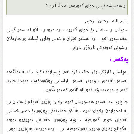
و هەمیشە ترسی خواى گەورەم لە دڵدا بێ ؟
بسم الله الرحمن الرحیم
سوپاس و ستایش بۆ خواى گەورە ، وە درودو سڵاو لە سەر گیانى
پێغەمبەرى خوا ، وە لەسەر خێزان و كەس وكارى ئیماندارو هاوەڵان
و شوێن كەوتوانى تا رۆژى دوایى.
یەکەم :
بەڕاستی کارێکی زۆر چاکت کرد ئەم پرسیارەت کرد ، ئەمە بەڵگەیە
لەسەر ئەوەی سووری لەسەر پاراستنی ڕۆژووەکەت نەبادا خێری
کەم بێتەوە بەهۆی ئەو تاوانانەی کە بەر بڵاون .
جا پێویستە لەسەر هەموومان ئەوە بزانین ڕۆژوو تەنها واز هێنان نی
یە لەخواردن وخواردنەوە ، بەڵکو حەقیقەتی ڕۆژوو بۆ دەس خستنی
تەقوای خوای گەورەیە ، بۆیە ڕۆژووی حەقیقی بەڕۆژوو بوونە
لەگوناح وتاوان ودوور کەوتنەوەیه لێی ، وەهەروەها بەڕۆژوو بوونی