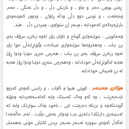
ڕەش بوونی دەم و چاو ، و تاریکی دڵ ، و دڵ تەنگی ، خەم
وخەفەت ، و توشی دوو دڵی ودڵە ڕاوکێ ، ودوور کەوتنەوەی
پارێزەرەکەی کەخودایه ، وسەر لێ شێواوی ، ومردنی دڵ . . هتد .
وەبەکورتی : شوێنەواری گوناح و تاوان زۆر لەوە زیاترن مرۆڤ پەی
پێ ببات ، وەهەروەها شوێنەواری عیبادەت وگوێڕایەڵی خوا زۆر
لەوە زیاترن مرۆڤ پەی پێ ببات ، هەرچی خێری دونیا ودوا ڕۆژ
هەیە لەگوێڕایەڵی خودادایە ، وەهەرچی شەڕی دونیا ودوا ڕۆژ هەیە
لە بێ فەرمانی خودادایە.
هۆکاری هەشتەم
: کورتی هیوا و ئاوات ، و زانینی ئەوەی کەزوو
تێدەپەڕێت ، وە ئەو وەک کەسێک وایە کەلەسەفەردایە وچۆتە
گوندێکەوە و نزیکە دەرچێت لێی ، یاخود وەک سوارێک وایە کە
لەسێبەری دارێکدا دابەزی بێت ودواتر بەجێی بێڵێت ، لەم حاڵەتەدا
لەگەڵ ئەوەی سوورە لەسەر بەسەر بردنی کاتێکی خۆش بەهەمان