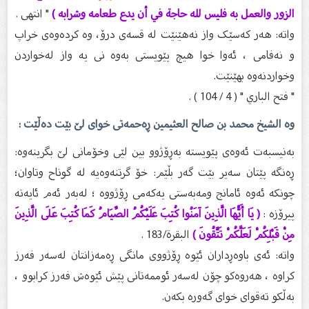
الزور والعمل به فليس لله حاجة في أن يدع طعامه وشرابه )
" انتهى .
واتە: هەر کەسێک واز نەهێنێت لە قسەى درۆ، وە کردەوەى خراپ
و نەفامی ، ئەوا خوا هیچ پێویستى بەوە نی یە واز لەخواردن
وخواردنەوە بهێنێت.
" فتح الباري " ( 4 / 104 ) .
وە الشيخ محمد بن صالح العثيمين ڕەحمەتی خوای لێ بێت دەڵێت :
بەنیسبەت ئەوەی پێویستە بەڕۆژوو بین لێی وخۆمانی لێ بگرینەوە:
ڕەنگە پێتان سەیر بێت گەر بڵێم: خۆ گرتنەوەیە لە گوناح وتاوان؛
چونکە ئەوە ئامانج ومەبەستی یەکەمی ڕۆژووە ؛ لەبەر ئەم ئایەتە
پیرۆزە :
( يَا أَيُّهَا الَّذِينَ آمَنُوا كُتِبَ عَلَيْكُمُ الصِّيَامُ كَمَا كُتِبَ عَلَى الَّذِينَ
مِنْ قَبْلِكُمْ لَعَلَّكُمْ تَتَّقُونَ )
البقرة/183 .
واته: ئه‌ی باوه‌ڕداران ئێوه‌ ڕۆژووی مانگی ڕه‌مه‌زانتان له‌سه‌ر فه‌رز
كراوه‌ ، هه‌روه‌كو چۆن له‌سه‌ر ئوممه‌تانی پێش ئێوه‌ش فه‌رز كرابوو ،
به‌ڵكو ته‌قوای خوای گه‌وره‌ بكه‌ن.