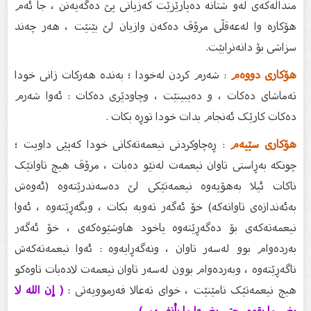
منداڵەکەی لەو شتانە دەپارێزێت کەزیانی پێ دەگەیەنن ، جا ئەم
هۆکارە وا لەعەقڵی مرۆڤ دەکەن وازیان لێ بێنێت ، هەر چەند
سزاشی بۆ دانەنرابێت.
هۆکاری دووەم
: شەرم کردن لەخودا ؛ بەندە هەرکات زانی خودا
تەماشای دەکات ، و دەیبینێت ، وچاودێری دەکات : ئەوا شەرم
دەکات کارێک ئەنجام بدات خودا توڕە بکات .
هۆکاری سێیەم
: ڕەچاوکردنی نیعمەتەکانی خودا کەپێی داویت ؛
چونکە بەڕاستی تاوان نیعمەت لەنێو دەبات ، مرۆڤ هیچ تاوانێک
ناکات ئیلا بەهۆیەوە نیعمەتێکی لێ دەسەندرێتەوە (ئەوەش
بەئەندازەی تاوانەکە) خۆ ئەگەر تەوبە بکات ، وبگەڕێتەوە ، ئەوا
نیعمەتەکەی بۆ دەگەڕێتەوە یاخود هاوشێوەکەی ، خۆ ئەگەر
بەردەوام بوو لەسەر تاوان ، ونەگەڕایەوە : ئەوا نیعمەتەکەش
ناگەڕێتەوە ، وبەردەوام بوون لەسەر تاوان نیعمەت لادەبات تاوەکو
هیچ نیعمەتێک نامێنێت ، خوای تەعالا فەرموویەتی :
( إن الله لا
يغير ما بقوم حتى يغيروا ما بأنفسهم ) .