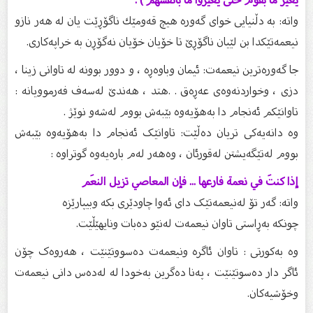
واته: به‌ دڵنیایى خوای گه‌وره‌ هیچ قه‌ومێك ناگۆڕێت یان له‌ هه‌ر نازو
نیعمه‌تێكدا بن لێیان ناگۆڕێ تا خۆیان خۆیان نه‌گۆڕن به‌ خراپه‌كاری.
جا گەورەترین نیعمەت: ئیمان وباوەڕە ، و دوور بوونە لە تاوانی زینا ،
دزی ، وخواردنەوەی عەڕەق . .هتد ، هەندێ لەسەف فەرموویانە :
تاوانێکم ئەنجام دا بەهۆیەوە بێبەش بووم لەشەو نوێژ .
وە دانەیەکی تریان دەڵێت: تاوانێک ئەنجام دا بەهۆیەوە بێبەش
بووم لەتێگەیشتن لەقورئان ، وەهەر لەم بارەیەوە گوتراوە :
إذا كنتَ في نعمة فارعها ... فإن المعاصي تزيل النعَم
واتە: گەر تۆ لەنیعمەتێک دای ئەوا چاودێری بکە وبیپارێزە
چونکە بەڕاستی تاوان نیعمەت لەنێو دەبات ونایهێڵێت.
وە بەکورتی : تاوان ئاگرە ونیعمەت دەسووتێنێت ، هەروەک چۆن
ئاگر دار دەسوتێنێت ، پەنا دەگرین بەخودا لە لەدەس دانی نیعمەت
وخۆشیەکان.