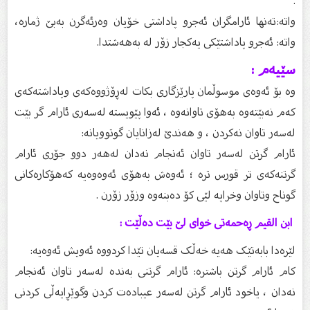
.
واتە:ته‌نها ئارامگران ئه‌جرو پاداشتی خۆیان وه‌رئه‌گرن به‌بێ ژماره‌،
واته‌: ئه‌جرو پاداشتێكی یه‌كجار زۆر له‌ به‌هه‌شتدا.
سێیەم :
وە بۆ ئەوەی موسوڵمان پارێزگاری بکات لەڕۆژووەکەی وپاداشتەکەی
کەم نەبێتەوە بەهۆی تاوانەوە ، ئەوا پێویسته لەسەری ئارام گر بێت
لەسەر تاوان نەکردن ، و هەندێ لەزانایان گوتوویانە:
ئارام گرتن لەسەر تاوان ئەنجام نەدان لەهەر دوو جۆری ئارام
گرتنەکەی تر قورس ترە ؛ ئەوەش بەهۆی ئەوەوەیە کەهۆکارەکانی
گوناح وتاوان وخراپە لێی کۆ دەبنەوە وزۆر زۆرن .
ابن القيم ڕەحمەتی خوای لێ بێت دەڵێت :
لێرەدا بابەتێک هەیە خەڵک قسەیان تێدا کردووە ئەویش ئەوەیە:
کام ئارام گرتن باشترە: ئارام گرتنی بەندە لەسەر تاوان ئەنجام
نەدان ، یاخود ئارام گرتن لەسەر عیبادەت کردن وگوێڕایەڵی کردنی