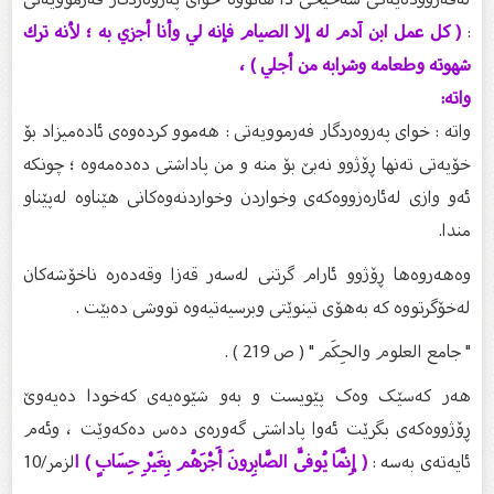
:
( كل عمل ابن آدم له إلا الصيام فإنه لي وأنا أجزي به ؛ لأنه ترك
شهوته وطعامه وشرابه من أجلي ) ،
واتە:
واتە : خوای پەروەردگار فەرموویەتی : هەموو كردەوەی ئادەمیزاد بۆ
خۆیەتی تەنها ڕۆژوو نەبێ بۆ منە و من پاداشتی دەدەمەوە ؛ چونکە
ئەو وازی لەئارەزووەکەی وخواردن وخواردنەوەکانی هێناوە لەپێناو
مندا.
وەهەروەها ڕۆژوو ئارام گرتنی لەسەر قەزا وقەدەرە ناخۆشەکان
لەخۆگرتووە کە بەهۆی تینوێتی وبرسیەتیەوە تووشی دەبێت .
" جامع العلوم والحِكَم " ( ص 219 ) .
هەر کەسێک وەک پێویست و بەو شێوەیەی کەخودا دەیەوێ
ڕۆژووەکەی بگرێت ئەوا پاداشتی گەورەی دەس دەکەوێت ، وئەم
ئایەتەی بەسە :
( إِنَّمَا يُوفَّى الصَّابِرونَ أَجْرَهُم بِغَيْرِ حِسَابٍ ) ا
لزمر/10