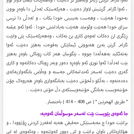
، ئەوا ئارام گرتنیش لاواز دەبێت ، هەرکەسێک لەدڵی دا باوەڕ بوون
بەخودا هەبێت ، وهەست بەبینینی خودا بکات ، و لەدڵی دا ترسی
سزای خودا هەبێت وئومێد هەبێت بەپاداشتی خودا : ئەوا ئەو عیلمە
ڕێگری لێ دەکات لەوەی کاری پێ نەکات ، وەهەرکەسێک پێی وابێت
ئارام گرتن بەبێ هەبوونی ئیمانێکی بەقوەت بەهێز دەبێت ئەوا
بەتەئکید بەهەڵەدا چووە ، بێگومان هەر کات ڕوناکی باوەڕ بەهێز
بێت لەدڵدا ئەوا نوری ئەو باوەڕە دەور وبەر ڕوناک دەکاتەوە و کاری
گەری دەبێت لەسەر ئەندامەکانی جەستە و وەڵامی بانگەوازیەکەی
دەدەنەوە ، بەڵکو دڵخۆش دەبێت بەبانگەوازی باوەڕ هەروەک چۆن
خۆشەویست بەبانگی خۆشەویستکەی دڵ خۆش دەبێت . .
" طريق الهجرتين " ( ص 408 – 414 ) باختصار .
جا ئەوەی پێویست بێت لەسەر موسوڵمان ئەوەیە:
بزانێت خودا چ مەبەستێکی حەقیقی هەیە لەفەرز کردنی ڕۆژوودا ، و
هۆکارەکانی تاوان بزانێت و لێی دوور کەوێتەوە ، وەئەوەی لە ابن