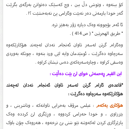
کۆ ببنەوە ، وتوشی دڵ ببن ، وچ کەسێک دەتوانێ بەرگەی بگرێت
گەر خودا یارمەتی دەر نەبێت وئارامی پێ نەبەخشێت ؟! .
ئا ئەم بۆچوونە وەک دیارە زۆر بەهێز ترە.
" طريق الهجرتين " ( ص 414 ) .
وەئارام گرتن لەسەر تاوان ئەنجام نەدان لەچەند هۆکارێکەوە
سەرچاوە دەگرێت ، ئومێدمان وایە لێی ورد بنەوە ، چونکە بەوردی
وەسفی کراوە ، وچارەسەرەکەی دەس نیشان کراوە .
ابن القيم ڕەحمەتی خوای لێ بێت دەڵێت :
"قاعدەی ئارام گرتن لەسەر تاوان ئەنجام نەدان لەچەند
هۆکارێکەوە سەرچاوە دەگرێت :
هۆکاری یەکەم
: عیلمی مرۆڤ بەخراپی تاوانەکە ، وناشرینی ، و
بێزراوی ، و خودا حەرامی کردووە ، وڕێگری لێ کرددە وەک
پارێزگاری کردن لەکەوتنە نێو شتی بێ نرخەوە ، هەروەک چۆن باوک