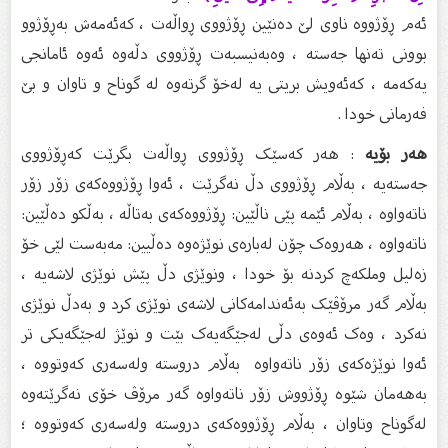
ئەم ڕۆژووە ناوی لێ دەنێین ڕۆژووی ڕواڵەت ، کەئەمەش بەڕۆژوو
بوونی تەنها جەستە ، وەبەنیسبەت ڕۆژووی دڵەوە ئەوە ئامانجی
یەکەمە ، کەئەویش بریتی یە لەخۆ گرتەوە لە گوناح و تاوان و بێ
فەرمانی خودا .
هەر بۆیە
: هەر کەسێک ڕۆژووی ڕواڵەت بگرێت کەڕۆژووی
جەستەیە ، بەڵام ڕۆژووی دڵ نەگرێت ، ئەوا ڕۆژووەکەی زۆر زۆر
ناتەواوە ، بەڵام ئێمە پێی ناڵێین: ڕۆژووەکەی بەتاڵە ، بەڵکو دەڵێین:
ناتەواوە ، هەروەک چۆن لەبارەی نوێژەوە دەڵیین: مەبەست لێی خۆ
زەلیل وملکەچ کردنە بۆ خودا ، ونوێژی دڵ پێش نوێژی لاشەیە ،
بەڵام گەر مرۆڤێک بەئەندامەکانی لاشەی نوێژی کرد و بەدڵ نوێژی
نەکرد ، وەک ئەوەی دڵی لەجێگەیەک بێت و نوێژ لەجێگەیکی تر
ئەوا نوێژەکەی زۆر ناتەواوە بەڵام دروستە ولەسەری کەوتووە ،
بەهەمان شێوە ڕۆژووش زۆر ناتەواوە گەر مرۆڤ خۆی نەگرێتەوە
لەگوناح وتاوان ، بەڵام ڕۆژووەکەی دروستە ولەسەری کەوتووە ؛