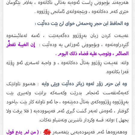
هەرچەند بۆچوونی ڕاست ئەوەیە بەتاڵی ناکاتەوە ، بەڵام بێگومان
خێری کەم دەکاتەوە ، وپێچەوانەی ئامانجی ڕۆژووە .
وە الحافظ ابن حجر ڕەحمەتی خوای لێ بێت دەڵێت :
غەیبەت کردن زیان بەڕۆژوو دەگەیەنێت ، ئەمە لەعائیشەوە
گێڕدراوەتەوە ، وبۆچوونی ئەوزاعی یە ودەڵێت :
إن الغيبة تفطِّر
الصائم ، وتوجب عليه قضاء ذلك اليوم .
واتە: غەیبەت ڕۆژوو بەتاڵ دەکاتەوە ، و واجبە لەسەری ئەو ڕۆژە
قەزا بکاتەوە.
وە ابن حزم زۆر لەوە زیاتر دەڵێت وپێی وایە
: هەموو تاوانێک
کەبەئەنقەست ئەنجام بدرێت وکەسەکە بزانێت ولەبیری بێت
بەڕۆژووە ڕۆژووەکەی بەتاڵ دەبێتەوە ، جا ئەو تاوانە کار بێت ،یاخود
گوفتار ، ئەوەش لەبەر گشت گیری ئەم فەرموودەیە ( فلا يرفث ولا
يجهل ) ؛واتە: قسە وکردار ناشیرین ونەشیاو نەکات.
وەهەروەها ئەم فەرمودەیەیی پێغەمبەر
ﷺ
:
( من لم يدع قول