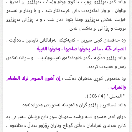
واتە: گەر بەڕۆژوو بوویت با گوێ وچاو وزمانت بەڕۆژوو بن لەدرۆ ،
وتاوان ، و واز لەئەزیەت دانی خزمەتکار بێنە ، و با ویقار و لەسەر
خۆیت لەکاتی بەڕۆژوو بوندا پێوە دیار بێت ، و با ڕۆژانی بەڕۆژوو
بوونت و ڕۆژانی تر یەکسان نەبن.
وە حەفسەی کچی سيرين – کەیەکێکە لەزاناکانی تابیعین ـ دەڵێت :
الصيام جُنَّة ، ما لم يخرقها صاحبها ، وخرقها الغيبة .
واتە: ڕۆژوو قەڵایە ، گەر خاوەنەکەی نەیسووتێنێت ، و سوتاندنەکەی
زەم و غەیبەت کردنە.
وە مەیمونی کوڕی مەهران دەڵێت :
إن أهون الصوم ترك الطعام
والشراب .
" المحلى " ( 4 / 308 ) .
واتە: ئاسانترین ڕۆژوو گرتن وازهێنانە لەخواردن وخواردنەوە.
دوای ئەم هەموو قسە وباسە سەرمان سوڕ نابێ وپێمان سەیر نی یە
کاتێ هەندێ لەزانایان دەڵێن گوناح وتاوان ڕۆژوو بەتاڵ دەکاتەوە ،