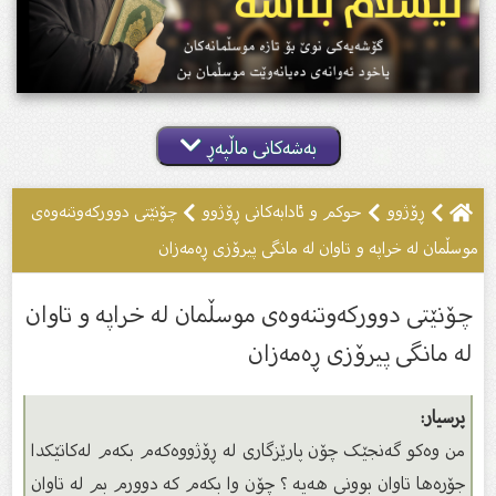
بەشەکانی ماڵپەڕ
ڕۆژوو
حوکم و ئادابەکانى ڕۆژوو
چۆنێتى دوورکەوتنەوەى
موسڵمان لە خراپە و تاوان لە مانگى پیرۆزى ڕەمەزان
چۆنێتى دوورکەوتنەوەى موسڵمان لە خراپە و تاوان
لە مانگى پیرۆزى ڕەمەزان
پرسیار:
من وەکو گەنجێک چۆن پارێزگاری لە ڕۆژووەکەم بکەم لەکاتێکدا
جۆرەها تاوان بوونی هەیە ؟ چۆن وا بکەم کە دوورم بم لە تاوان