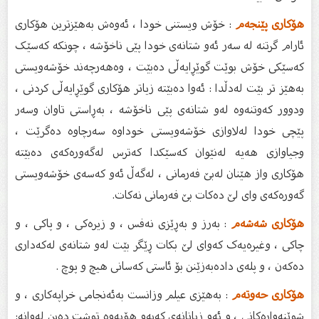
هۆکاری پێنجەم
: خۆش ویستنی خودا ، ئەوەش بەهێزترین هۆکاری
ئارام گرتنە لە سەر ئەو شتانەی خودا پێی ناخۆشه ، چونکە کەسێک
کەسێکی خۆش بوێت گوێڕایەڵی دەبێت ، وەهەرچەند خۆشەویستی
بەهێز تر بێت لەدڵدا : ئەوا دەبێتە زیاتر هۆکاری گوێڕایەڵی کردنی ،
ودوور کەوتنەوە لەو شتانەی پێی ناخۆشە ، بەڕاستی تاوان وسەر
پێچی خودا لەلاوازی خۆشەویستی خوداوە سەرچاوە دەگرێت ،
وجیاوازی هەیە لەنێوان کەسێکدا کەترس لەگەورەکەی دەبێتە
هۆکاری واز هێنان لەبێ فەرمانی ، لەگەڵ ئەو کەسەی خۆشەویستی
گەورەکەی وای لێ دەکات بێ فەرمانی نەکات.
هۆکاری شەشەم
: بەرز و بەڕێزی نەفس ، و زیرەکی ، و پاکی ، و
چاکی ، وغیرەیەک کەوای لێ بکات ڕێگر بێت لەو شتانەی لەکەداری
دەکەن ، و پلەی دادەبەزێنن بۆ ئاستی کەسانی هیچ و پوچ .
هۆکاری حەوتەم
: بەهێزی عیلم وزانست بەئەنجامی خراپەکاری ، و
شوێنەوارەکانی ، و ئەو زیانانەی کەبەو هۆیەوە توشت دەبن لەوانە: