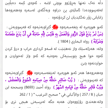
دڵە نەک تەنها بەڕۆژوو بوونی لاشە ، ئەوەی ئێمە دەیڵێین
لەفەرموودەدا ئاماژەی پێ دراوە وبەڵگەی لەسەرە وەهەروەها
زانایانی زۆر تەئکیدیان لێ کردۆتەوە .
ئەبو هورەیرە لە پێغەمبەرەوە
ﷺ
گێڕاویەتیەوە کە فەرموویەتی :
(مَنْ لَمْ يَدَعْ قَوْلَ الزُّورِ وَالْعَمَلَ بِهِ فَلَيْسَ لِلَّهِ حَاجَةٌ فِي أَنْ يَدَعَ طَعَامَهُ
وَشَرَابَهُ )
رواه البخاري ( 1804 ).
واتە: هەركەسێك واز نەهێنێت لە قسەو كردارى خراپ و درۆ كردن
ئەوە خوا هيچ پێويستيەكى بەوەنيە كە ئەو واز لەخواردن و
خواردنەوە بێنێ.
وەهەروەها هەر ئەبو هورەیرە لەپێغەمبەرەوە
ﷺ
گێڕاویەتیەوە
کە فەرموویەتی :
( رُبَّ صَائِمٍ حَظُّهُ مِنْ صِيَامِهِ الْجُوعُ وَالْعَطَشُ ،
وَرُبَّ قَائِمٍ حَظُّهُ مِنْ قِيَامِهِ السَّهَرُ )
رواه أحمد (8693) وصححه ابن
حبان ( 8 / 257 ) والألباني في " صحيح الترغيب " ( 1 / 262
واتە:هەندێ رۆژووەوان هەيە جگە لەبرسيەتى هيچى ترى بۆ