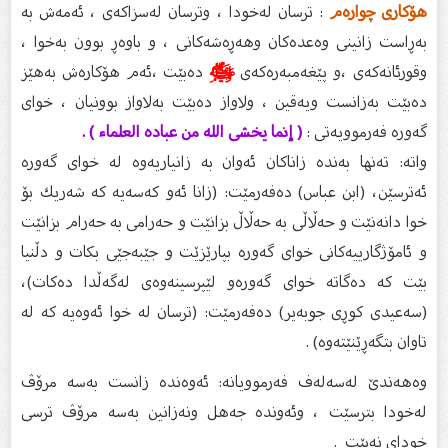
هۆکاری چوارەم
: ترسان لەخودا ، وترسان لەسزاکەی ، ئەمەش بە
بەڕاست زانینی وەعدەکان وهەڕەشەکانی ، و باوەڕ بوون بەخوا ،
وقورئانەکەی ،و پێغەمبەرەکەی
ﷺ
دەبێت ،ئەم هۆکارەش بەهێز
دەبێت بەزانست ویەقین ، ولاواز دەبێت بەلاواز بوونیان ، خوای
گەورە فەرموویەتی :
( إنما يخشى الله من عباده العلماء ) .
واتە: ته‌نها به‌نده‌ زاناكان ئه‌وان به‌ زانیاریه‌وه‌ له‌ خوای گه‌وره‌
ئه‌ترسێن، (ابن عباس) ده‌فه‌رمێت: (زانا ئه‌و كه‌سه‌یه‌ كه‌ شه‌ریك بۆ
خوا دانه‌نێت و حه‌ڵاڵى به‌ حه‌ڵاڵ بزانێت و حه‌رامى به‌ حه‌رام بزانێت
و ئامۆژگارییه‌كانى خواى گه‌وره‌ بپارێزێت و جێبه‌جێى بكات و دڵنیا
بێت كه‌ ده‌گاته‌ خواى گه‌وره‌و لێپرسینه‌وه‌ى له‌گه‌ڵدا ده‌كات)،
(سه‌عیدى كوڕى جوبه‌یر) ده‌فه‌رمێت: (ترسان له‌ خوا ئه‌وه‌یه‌ كه‌ له‌
تاوان بتگه‌ڕێنێته‌وه‌) .
وەهەندێ لەسەلەف فەرموویانە: ئەوەندە زانست بەسە مرۆڤ
لەخودا بترسێت ، وئەوندە جەهل ونەزانین بەسە مرۆڤ ترسی
خودای نەبێت .