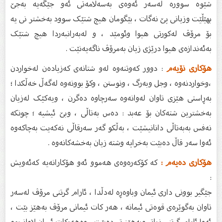
شێوە سوورە لەسەر ئەوەی بەسەلامەتی ئەو جێگەیە بەجێ
بهێڵێت وزیانی پێ نەگات ، بێگومان هیچ شتێک سوود بەخشتر نی یە
بۆ مرۆڤ لەکورتی هیوا وئومێد ، و لەبەرانبەردا هیچ شتێک
بەئەندازەی هیوا درێژی زیان بەمرۆڤ ناگەیەنێت .
هۆکاری نۆیەم
: دوور کەوتنەوە لەو شتانەی کەزیادەن لەخواردن
،وخواردنەوە ، وجل وبەرگ ، ونوستن ، وکۆ بوونەوە لەگەڵ خەڵکدا ؛
بەڕاستی هێزی تاوان لەوانەوە سەرچاوە دەگرن ، ویەکێک لەزیان
بەخشترین شتەکان بۆ عەبد : دەس بەتاڵی ، وبێ ئیشیە ؛ چونکە
نەفس بەبەتاڵی دانانیشێت ، بەڵکو گەر سەرقاڵی نەکەیت بەچاکەوە
ئەوا سەر قاڵ دەبێت بەخراپە وشتە زیان بەخشەکانەوە .
هۆکاری دەیەم :
کە کۆکەرەوەی هەموو ئەو هۆکارانەیە کەئەویش
:
جێگیر بوونی داری ئیمان وباوەڕە لەدڵدا ، ئارام گرتنی مرۆڤ لەسەر
تاوان بەگوێرەی قوەتی ئیمانە ، هەر کات ئیمانی مرۆڤ بەهێز بێت ،
ئەوا ئارام گرتنی زیاتر وبەهێز تر دەبێت ، وەهەرکات ئیمان لاواز بوو