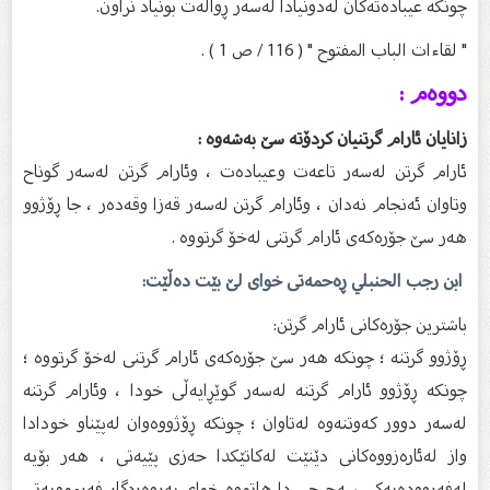
چونکە عیبادەتەکان لەدونیادا لەسەر ڕواڵەت بونیاد نراون.
" لقاءات الباب المفتوح " ( 116 / ص 1 ) .
دووەم :
زانایان ئارام گرتنیان کردۆتە سێ بەشەوە :
ئارام گرتن لەسەر تاعەت وعیبادەت ، وئارام گرتن لەسەر گوناح
وتاوان ئەنجام نەدان ، وئارام گرتن لەسەر قەزا وقەدەر ، جا ڕۆژوو
هەر سێ جۆرەکەی ئارام گرتنی لەخۆ گرتووە .
ابن رجب الحنبلي ڕەحمەتی خوای لێ بێت دەڵێت:
باشترین جۆرەکانی ئارام گرتن:
ڕۆژوو گرتنە ؛ چونکە هەر سێ جۆرەکەی ئارام گرتنی لەخۆ گرتووە ؛
چونکە ڕۆژوو ئارام گرتنە لەسەر گوێڕایەڵی خودا ، وئارام گرتنە
لەسەر دوور کەوتنەوە لەتاوان ؛ چونکە ڕۆژووەوان لەپێناو خودادا
واز لەئارەزووەکانی دێنێت لەکاتێکدا حەزی پێیەتی ، هەر بۆیە
لەفەروودەیەکی سەحیحی دا هاتووە خوای پەروەردگار فەرموویەتی