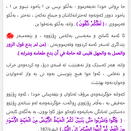
جا بڕوانن خودا نەیفەرموو : بەڵکو برسی بن ! یاخود تینوو بن ! ،
یاخود دوور کەونەوە لەخێزانەکانتان و جیماع نەکەن ، نەخێر ، بەڵکو
فەرمووی
: ( لَعَلَّكُمْ تَتَّقُونَ )
, واتە: بەڵکو بەتەقوا بن .
ئا ئەمە ئامانج و مەبەستی یەکەمی ڕۆژووە ، و پێغەمبەر
ﷺ
پێداگری لەسەر ئەمە کردووە وفەرموویەتی :
(من لم يدع قول الزور
والعمل به والجهل فليس لله حاجة في أن يدع طعامه وشرابه ).
واتە: هەر کەسێک واز نەهێنێت لە قسەى درۆ، وە کردەوەى خراپ
و نەفامی ، ئەوا خوا هیچ پێویستى بەوە نی یە واز لەخواردن
وخواردنەوە بهێنێت.
کەواتە خۆگرتنەوەی مرۆڤ لەتاوان و بێفەرمانی خودا ، ئەوە ڕۆژوو
حەقیقی یە ، بەڵام ڕۆژووی ڕواڵەت: خۆگرتنەوەیە لەو شتانەی ڕۆژوو
دەشکێنن لەبانگی بەیانیەوە تاوەکو خۆر ئاوا بوون، بە بەڵگەی ئایەتی
:
( وَكُلُوا وَاشْرَبُوا حَتَّى يَتَبَيَّنَ لَكُمُ الْخَيْطُ الْأَبْيَضُ مِنَ الْخَيْطِ الْأَسْوَدِ
مِنَ الْفَجْرِ ثُمَّ أَتِمُّوا الصِّيَامَ إِلَى اللَّيْلِ )
البقرة/187 .