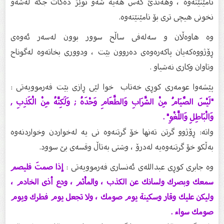
نامێنێتەوە ، وهەندێ کەس هەیە شەو نوێژ دەکات جگە لەشەو
نخونى هيچى ترى بۆ نامێنێتەوە.
وە هاوەڵان و سەلەفی ساڵح سوور بوون لەسەر ئەوەی
ڕۆژووەکەیان پاکەرەوەی دەروون بێت ، ودووری بخاتەوە لەگوناح
وتاوان وکاری نەشیاو .
پێشەوا عومەری کوڕی خەتاب خوا لێی ڕازی بێت فەرموویەتی :
"لَيْسَ الصِّيَامُ مِنْ الشَّرَابِ وَالطَّعَامِ وَحْدَهُ ; وَلَكِنَّهُ مِنْ الْكَذِبِ ,
وَالْبَاطِلِ وَاللَّغْوِ" .
واتە: ڕۆژوو گرتن تەنها خۆ گرتنەوە نی یە لەخواردن وخواردنەوە
بەڵکو خۆ گرتنەوەیە لەدرۆ ، وشتی بەتاڵ وقسەی بێ سوود.
وە جابری کوڕی عبداللەی ئەنساری فەرموویەتی :
إذا صمتَ فليصم
سمعك وبصرك ولسانك عن الكذب ، والمأثم ، ودع أذى الخادم ،
وليكن عليك وقار وسكينة يوم صومك ، ولا تجعل يوم فطرك ويوم
صومك سواء .