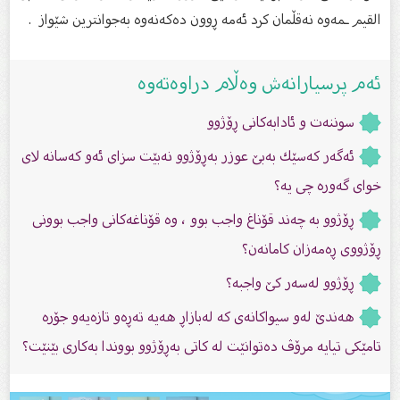
القيم ـمەوە نەقڵمان کرد ئەمە ڕوون دەکەنەوە بەجوانترین شێواز .
ئەم پرسیارانەش وەڵام دراوەتەوە
سوننەت و ئادابەکانی ڕۆژوو
ئەگەر كەسێك بەبێ عوزر بەڕۆژوو نەبێت سزای ئەو كەسانە ‏لای
خوای گەورە چی یە؟ ‏
ڕۆژوو بە چەند قۆناغ واجب بوو ، وە قۆناغەكانی واجب بوونی
ڕۆژووی ڕەمەزان کامانەن؟
ڕۆژوو لەسەر كێ‌ واجبە؟
هەندێ‌ لەو سیواكانەی کە لەبازاڕ هەیە تەڕەو تازەیە‌و جۆرە
تامێكی تیایە مرۆڤ دەتوانێت لە كاتی بەڕۆژوو بووندا بەكاری بێنێت؟