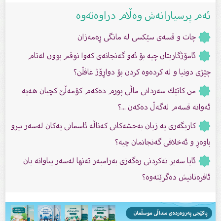
ئەم پرسیارانەش وەڵام دراوەتەوە
چات و قسەى سێکسی لە مانگى ڕەمەزان
ئامۆژگاریتان چیە بۆ ئەو گەنجانەی کەوا نوقم بوون لەتام
چێژی دونیا و لە کردەوە کردن بۆ دواڕۆژ غافڵن؟
من كاتێك سەردانى ماڵى پورم دەكەم كۆمەڵێ کچیان هەیە
ئەوانە قسەم لەگەڵ دەکەن ...؟
كاریگه‌رى یه‌ زیان به‌خشه‌كانى كه‌ناڵه‌ ئاسمانى یه‌كان له‌سه‌ر بیرو
باوه‌ڕ و ئەخلاقى گەنجانمان چیە؟
ئایا سەیر نەکردنی رەگەزی بەرامبەر تەنها لەسەر پیاوانە یان
ئافرەتانیش دەگرێتەوە؟