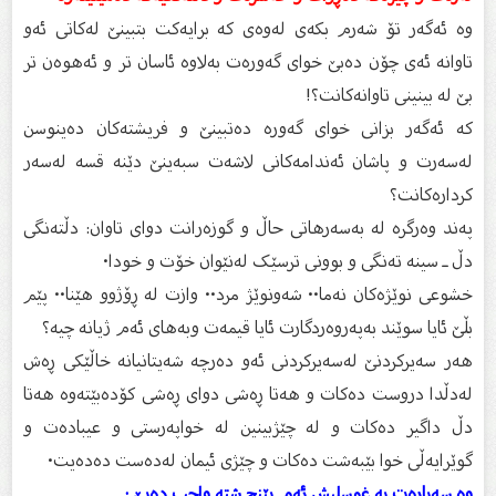
وە ئەگەر تۆ شەرم بکەی لەوەی کە برایەکت بتبینێ لەکاتی ئەو
تاوانە ئەی چۆن دەبێ خوای گەورەت بەلاوە ئاسان تر و ئەهوەن تر
بێ لە بینینی تاوانەکانت؟!
کە ئەگەر بزانی خوای گەورە دەتبینێ و فریشتەکان دەینوسن
لەسەرت و پاشان ئەندامەکانی لاشەت سبەینێ دێنە قسە لەسەر
کردارەکانت؟
پەند وەرگرە لە بەسەرهاتی حاڵ و گوزەرانت دوای تاوان: دڵتەنگی
دڵ ـ سینە تەنگی و بوونی ترسێک لەنێوان خۆت و خودا۰
خشوعى نوێژەکان نەما۰۰ شەونوێژ مرد۰۰ وازت لە ڕۆژوو هێنا۰۰ پێم
بڵێ ئایا سوێند بەپەروەردگارت ئایا قیمەت وبەهای ئەم ژیانە چیە؟
هەر سەیرکردنێ لەسەیرکردنی ئەو دەرچە شەیتانیانە خاڵێکی ڕەش
لەدڵدا دروست دەکات و هەتا ڕەشی دوای ڕەشی کۆدەبێتەوە هەتا
دڵ داگیر دەکات و لە چێژبینین لە خواپەرستی و عیبادەت و
گوێرایەڵی خوا بێبەشت دەکات و چێژی ئیمان لەدەست دەدەیت۰
وە سەبارەت بە غوسلیش ئەم پێنج شتە واجب دەبێ :