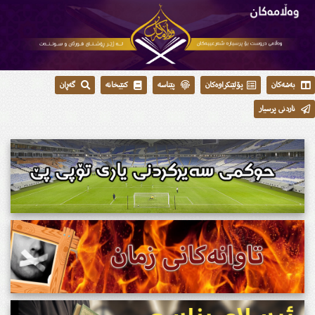
بەشەکان
پۆلێنکراوەکان
پێناسە
کتێبخانە
گەڕان
ناردنی پرسیار