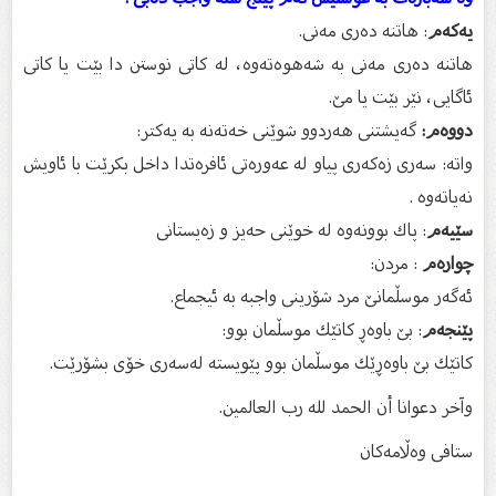
یەكەم
: هاتنە دەرى مەنى.
هاتنە دەرى مەنى بە شەهوەتەوە، لە كاتى نوستن دا بێت یا كاتى
ئاگایى، نێر بێت یا مێ.
دووەم:
گەیشتنى هەردوو شوێنى خەتەنە بە یەكتر:
واتە: سەرى زەكەرى پیاو لە عەورەتى ئافرەتدا داخل بكرێت با ئاویش
نەیاتەوە .
سێیەم
: پاك بوونەوە لە خوێنى حەیز و زەیستانى
چوارەم
: مردن:
ئەگەر موسڵمانێ مرد شۆرینی واجبە بە ئیجماع.
پێنجەم
: بێ باوەڕ كاتێك موسڵمان بوو:
كاتێك بێ باوەڕێك موسڵمان بوو پێویستە لەسەرى خۆى بشۆرێت.
وآخر دعوانا أن الحمد لله رب العالمين.‌‌
ستافى وەڵامەکان