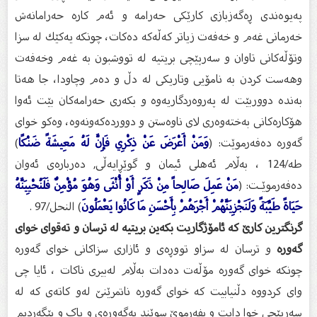
پەیوەندی ڕەگەزبازی كارێكی حەرامە و ئەم كارە حەرامانەش
خەرمانی غەم و خەفەت زیاتر كەڵەكە دەكات، چونكە یەكێك لە سزا
وتۆڵەكانی تاوان و سەرپێچی بریتیە لە تووشبون بە غەم وخەفەت
وهەست كردن بە نامۆیی وتاریكی لە دڵ و دەم وچاودا، جا هەتا
بەندە دووربێت لە پەروەردگاریەوە و بكەری حەرامەكان بێت ئەوا
هۆكارەكانی بەختەوەری لای ناوەستن و دووردەكەونەوە، وەكو خوای
گەورە دەفەرموێت: (
وَمَنْ أَعْرَضَ عَنْ ذِكْرِي فَإِنَّ لَهُ مَعِيشَةً ضَنْكًا
)
طه/124 ، بەڵام ئەهلی ئیمان و گوێڕایەڵی, دەربارەی ئەوان
دەفەرموێـت: (
مَنْ عَمِلَ صَالِحاً مِنْ ذَكَرٍ أَوْ أُنْثَى وَهُوَ مُؤْمِنٌ فَلَنُحْيِيَنَّهُ
حَيَاةً طَيِّبَةً وَلَنَجْزِيَنَّهُمْ أَجْرَهُمْ بِأَحْسَنِ مَا كَانُوا يَعْمَلُونَ
) النحل/97 .
گرنگترین کارێ کە ئامۆژگاریت بکەین بریتیە لە ترسان و تەقوای خوای
گەورە
و ترسان لە سزاو تووڕەی و ئازاری سزاکانی خوای گەورە
چونکە خوای گەورە مۆڵەت دەدات بەڵام لەبیرى ناکات ، ئایا چى
وای کردووە دڵنیابیت کە خواى گەورە ناتمرێنێ لەو کاتەی کە لە
سەرپێچی خوا دایت و بفەرموێ سوێند بەگەورەی و پاک و بێگەردیم