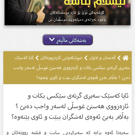
بەشەکانی ماڵپەڕ
گەنجان و لاوان
شوێنکەوتنى ئارەزووەکان
ئایا کەسێک
سەیرى گرتەى سێکسی بکات و ئارەزووى هەستێ غوسڵى لەسەر واجب
دەبێ ؟ بەڵام بەبێ ئەوەى لەشگران ببێت و ئاوى بێتەوە؟
ئایا کەسێک سەیرى گرتەى سێکسی بکات و
ئارەزووى هەستێ غوسڵى لەسەر واجب دەبێ ؟
بەڵام بەبێ ئەوەى لەشگران ببێت و ئاوى بێتەوە؟
سەرەتا ئەوە بزانە کە سەیركردنی سایت و فیلمە ڕووتەكان و