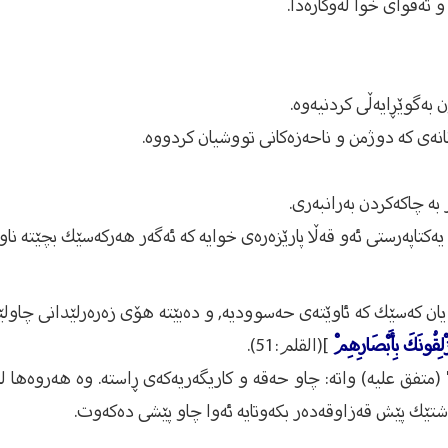
 یان كەسێك كە ئاوێتەی حەسوودیە, و دەبێتە هۆی زەرەرلێدانی چاو
زْلِقُونَكَ بِأَبْصَارِهِمْ
](القلم:51).
 (متفق علیه) واتە: چاو حەقە و كاریگەریەكەی ڕاستە. وە هەروەها ل