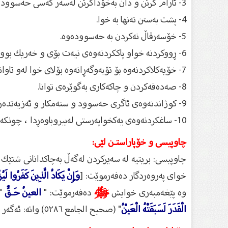
3- ئارام گرتن و دان بەخۆداگرتن لەسەر كەسی حەسوود و تەقوای خوا لەوكارەدا.
4- پشت بەستن تەنها بە خوا.
5- خۆسەرقاڵ نەكردن بە حەسوودەوە.
6- ڕووكردنە خواو پاككردنەوەی نیەت بۆی و خەریك بوون بەگوێڕایەڵی كردنیەوە.
7- خۆیەكلاكردنەوە بۆ تۆبەوگەڕانەوە بۆلای خوا لەو تاوانانەی كە دوژمن و ناحەزەكانی تووشیان كردووە.
8- صەدەقەكردن و چاكەكاری بەگوێرەی توانا.
9- كوژاندنەوەی ئاگری حەسوود و ستەمكار و ئەزیەتدەر بە چاكەكردن بەرانبەری.
10- ساغكردنەوەی یەكخواپەرستی لەبیروباوەڕدا ، چونكە یەكتاپەرستی ئەو قەڵا پارێزەرەی خوایە كە ئەگەر هەركەسێك بچێتە ناویەوە ئەوا لە پارێزراوانە.
چاوپیسی و خۆپاراستـن لێی:
چاوپیسی: بریتیە لە سەیركردن لەگەڵ بەچاكدانانی شتێك
خوای پەروەردگار دەفەرموێت: [
وَإِنْ يَكَادُ الَّذِينَ كَفَرُوا لَيُ
وە پێغەمبەری خوایش
ﷺ
دەفەرموێت: "
العينُ حَـقٌّ
"
الْقَدَرَ لَسَبَقَتْهُ الْعَيْنُ
" (صحيح الجامع ٥٢٨٦) واتە: ئەگەر شتێك پێش قەزاوقەدەر بكەوتایە ئەوا چاو پێشی دەكەوت.