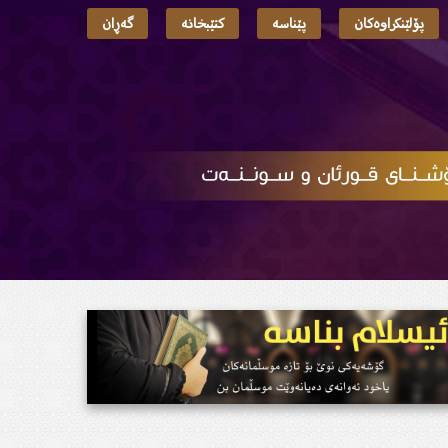
پۆلێنکراوەکان
پێناسە
کتێبخانە
گەڕان