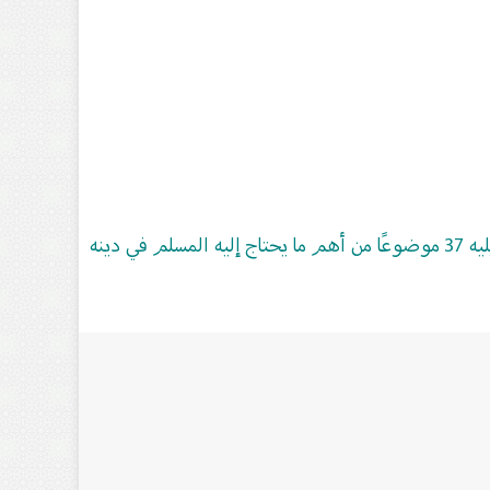
وەرگیراوە لە کتێبی : (تفسير الجزء الأخير من القرآن الكريم ومعه تفسیر الفاتحة وآیة الکرسي مختصر من تفسير ابن كثير ويليه 37 موضوعًا من أهم ما يحتاج إليه المسلم في دينه