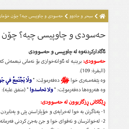
سيحر و جادوو
حەسودی و چاوپیسى چیە؟ چۆن خۆمان ل
حەسودی و چاوپیسى چیە؟ چۆن خۆ
ئاگاداركردنەوە لە چاوپیسی و حەسوودی
حەسوودی:
بریتیە لە ئاواتەخوازی بۆ نەمانی نیعمەتی ك
(البقرة: 109).
وە پێغەمبەری خوا
ﷺ
دەفەرموێت: "
ولَا يَجْتَمِعُ فِي ج
وە هەروەها دەفەرموێت: "
ولا تحاسدوا
" (متفق علیە): 
ڕێگاكانی ڕزگاربوون لە حەسوودی:
1- پەناگرتن بە خوا لەخراپەی و خۆپاراستن پێی و پەنابردن بۆخوای بەتوانا.
2- لەخواترسان و تەقوای خوا و جێ بەجێ كردنی فەرمانەكانی و دووركەوتنەوە لە نەهیەكانی.