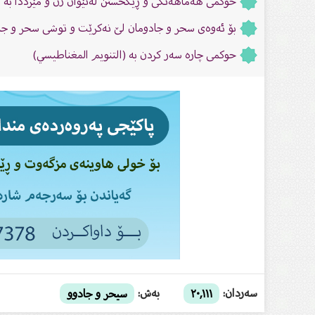
حوكمى هەماهەنگى و ڕێكخستن لەنێوان ژن و مێرددا بە 
بۆ ئەوەى سحر و جادومان لێ نەکرێت و توشی سحر و جاد
حوكمی چارە سەر کردن بە (التنويم المغناطيسي)
سەردان:
بەش:
٢٠,١١١
سيحر و جادوو