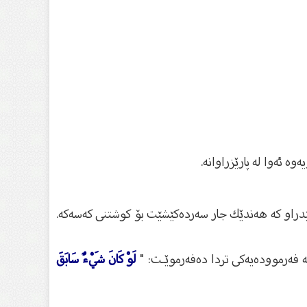
لێدراو كە هەندێك جار سەردەكێشێت بۆ كوشتنی كەسەكە.
ە فەرموودەیەكی تردا دەفەرموێـت: "
لَوْ كَانَ شَيْءٌ سَابَقَ