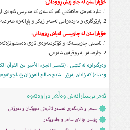
خۆپاراستن لە چاو پێش ڕوودانی:
1. شاردنەوەی چاكەكانی ئەو كەسەی كە مەترسی ئەوەی لێ دەكرێ‌ چاوی لێ بدرێت.
2. پارێزگاری و بەردەوامی لەسەر زیكر و پاڕانەوە شەرعیەكان.
خۆپاراستن لە چاوپیسی لەپاش ڕوودانی:
1. ناسینی چاوپیسەكە و كۆكردنەوەی ئاوی دەستنوێژەكەی و ڕۆكردنی بەسەر چاولێدراوەكەدا.
2. چارەسەر بە روقیەی شەرعی.
ودنياه) کە زاناى بەڕێز : شێخ صالح الفوزان پێداچونەوەى
ئەم پرسیارانەش وەڵام دراوەتەوە
سیحر و کاریگەرى لەسەر ئافرەتى دووگیان و نەزۆکى
ڕۆشتن بۆ لاى ساحر و جادووگەر