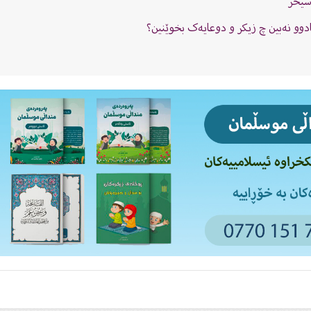
سیحر
وو نەبین چ زیکر و دوعایەک بخوێنین؟