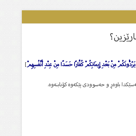
رێزین؟
يَرُدُّونَكُمْ مِنْ بَعْدِ إِيمَانِكُمْ كُفَّارًا حَسَدًا مِنْ عِنْدِ أَنْفُسِهِمْ
]