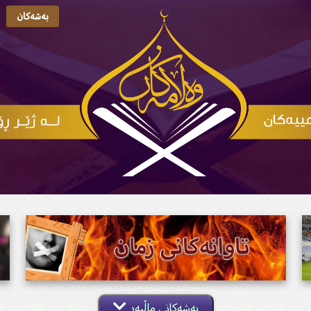
بەشەکان
بەشەکانی ماڵپەڕ