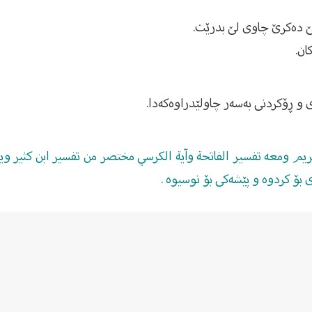
 بۆ کردوە و پێشەکى بۆ نوسیوە .