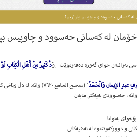
ە کەسانى حەسوود و چاوپیس بپارێزین؟
مان لە کەسانى حەسوود و چاوپیس بپا
ەسی بەرانبەر. خوای گەورە دەفەرموێت: [وَ
دَّ كَثِيرٌ مِنْ أَهْلِ الْكِتَابِ لَوْ 
َوفِ عبدٍ الإيمان وَالْحَسَدُ
" (صحيح الجامع ٧٦٢٠) واتە: لە دڵ وناخی كەسێكدا باوەڕ و حەسوودی پێكەوە كۆنابنەوە.
واتە : حەسوودی بەیەكتر مەبەن.