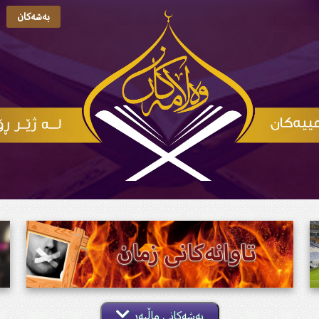
بەشەکان
بەشەکانی ماڵپەڕ