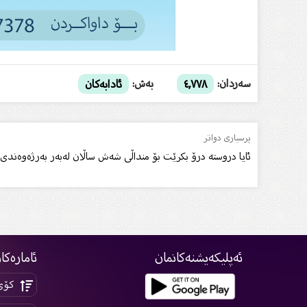
سەردان:
بەش:
٤,٧٧٨
ئادابەکان
پرسیاری دواتر
ئایا دروستە درۆ بكرێت بۆ منداڵی شەش ساڵان لەبەر بەرژەوەندی
ئەپلیکەیشنەکانمان
ئامارەکا
کۆی 