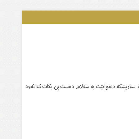
او سەرپشكە دەتوانێت بە سەلام دەست پێ بكات كە ئەوە