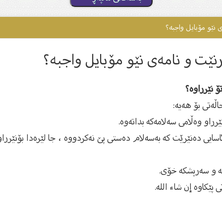
ی نێو مۆبایل واجبە؟
رنێت و نامەی نێو مۆبایل واجبە؟
ۆ نێرراوە؟
اڵەتی بۆ هەیە:
رراو وەڵامی سەلامەكە بداتەوە.
اسایی دەنێرێت كە بەسەلام دەستی پێ نەكردووە ، جا لێرەدا بۆنێرر
انە و سەرپشكە خۆی.
ێكاوە إن شاء الله.