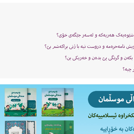
بەشێوەیەک هەریەکە و لەسەر جێگەی خۆی؟
ویش نامەحرەمە و دروست نیە با ژنى براکەشم بێ؟
ە بکەن و گرنگى پێ بدەن و خەریکى بن؟
 چیە؟