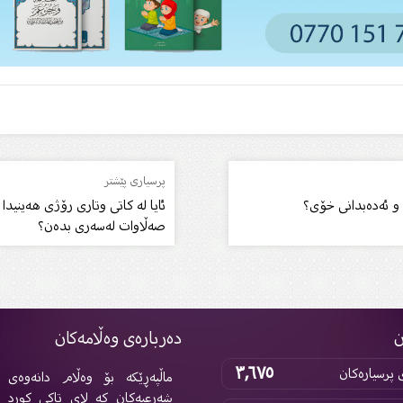
پرسیاری پێشتر
 و ئەدەبدانی خۆی؟
ئایا لە كاتی وتاری رۆژی هەینیدا
صەڵاوات لەسەری بدەن؟
ن
دەربارەی وەڵامەکان
٣,٦٧٥
پرسیارەکان
ماڵپەڕێکە بۆ وەڵام دانەوەی پ
شەرعیەکان کە لای تاکی کورد 