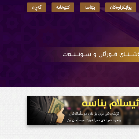
پۆلێنکراوەکان
پێناسە
کتێبخانە
گەڕان