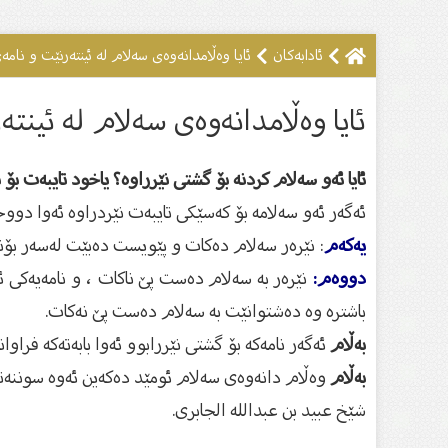
ئادابەکان
ئایا وەڵامدانەوەی سەلام لە ئینتەرنێت و نامە
ئایا وەڵامدانەوەی سەلام لە ئینتە
ئایا ئەو سەلام كردنە بۆ گشتی نێرراوە؟ یاخود تایبەت بۆ ت
ئەگەر ئەو سەلامە بۆ كەسێكی تایبەت نێردراوە ئەوا دووح
یەكەم
: نێرەر سەلام دەكات و پێویست دەبێت لەسەر بۆنێ
دووەم:
نێرەر بە سەلام دەست پێ ناكات ، و نامەیەكی ئ
باشترە وە دەشتوانێت بە سەلام دەست پێ نەكات.
بەڵام
ئەگەر نامەكە بۆ گشتی نێررابوو ئەوا بابەتەكە فراو
بەڵام
وەڵام دانەوەی سەلام ئومێد دەكەین ئەوە سوننەتی پ
شێخ عبید بن عبدالله الجابری.