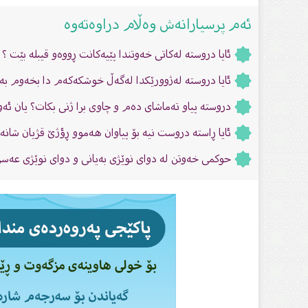
ئەم پرسیارانەش وەڵام دراوەتەوە
ئایا دروستە لەکاتی خەوتندا پێیەکانت ڕووەو قیبله بێت ؟
ئایا دروستە لەژوورێکدا لەگەڵ خوشکەکەم دا بخەوم 
دروستە پیاو تەماشای دەم و چاوی برا ژنی بکات؟ یان ئە
ئایا ڕاستە دروست نیە بۆ پیاوان هەموو ڕؤژێ قژیان شان
حوکمى خەوتن لە دواى نوێژی بەیانی و دواى نوێژى عەسر