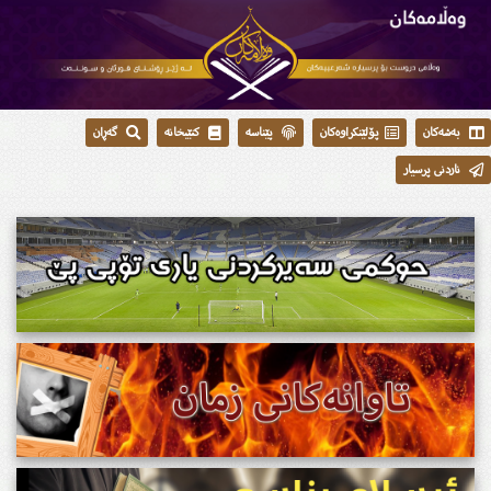
بەشەکان
پۆلێنکراوەکان
پێناسە
کتێبخانە
گەڕان
ناردنی پرسیار