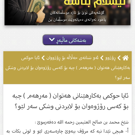
بەشەکانی ماڵپەڕ
ڕۆژوو
ئەو شتانەى حەڵاڵە بۆ ڕۆژووان
ئایا حوكمی
بەكارهێنانی هەتوان ( مەرهەم ) چیە بۆ كەسی رۆژوەوان بۆ لابردنی وشكی
سەر لێو؟
ئایا حوكمی بەكارهێنانی هەتوان ( مەرهەم ) چیە
بۆ كەسی رۆژوەوان بۆ لابردنی وشكی سەر لێو؟
شێخ محمد بن صالح العثیمین رحمه الله دەفەرموێ :
أ‌- هیچی تێدا نیە كە مرۆڤ بیەوێ‌ چارەسەری لێو و لوتی بكات بە