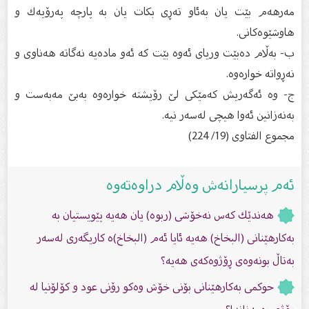
مەرهەم بێت یان بەئاو تەڕی بكات یان بە پارچە پەرۆیەك و
هاوشێوەكانی.
ب‌- بەڵام دەبێت وریای ئەوە بێت كە ئەو مادەیە نەگاتە هەناوی و
نەڕواتە خوارەوە.
ج‌- وە ئەگەریش كەمێكی لێ رۆیشتە خوارەوە بەبێ مەبەست و
بەنەزانین ئەوا هیچی لەسەر نیە.
مجموع الفتاوی (19/ 224)
ئەم پرسیارانەش وەڵام دراوەتەوە
هەندێك كەس نەخۆشی (ربوە) یان هەیە پێویستیان بە
بەكارهێنانی (البخاخ) هەیە ئایا ئەم (البخاخ)ە كاریگەری لەسەر
بەتاڵ بونەوەی ڕۆژوەكەی هەیە؟
حوكمی بەكارهێنانی بۆنی خۆش وەكو رۆنی عود و كۆلۆنیا لە