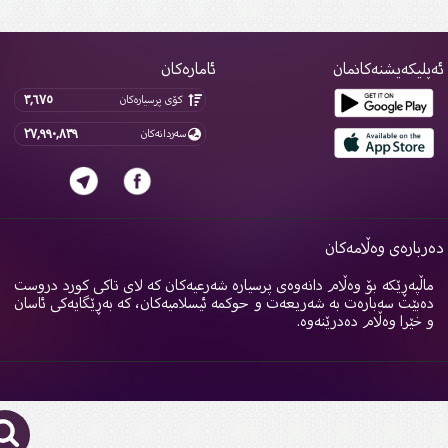
پلیکەیشنەکانمان
ئامارەکان
٣,٦٧٥
کۆی پرسیارەکان
٢٧,٩٩٠,٨٣٩
سەردانەکان
ربارەی وەڵامەکان
اڵپەڕێکە بۆ وەڵام دانەوەی پرسیارە شەرعیەکان کە لای تاکی کورد دروست
ەبێت سەبارەت بە شەریعەت و حوکمە ئیسلامیەکان، کە بەڕێگایەکی ئاسان
 خێرا وەڵام دەدرێنەوە.