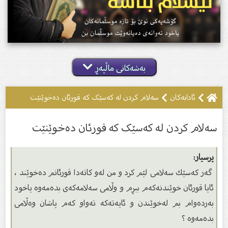
بەشەکانی ماڵپەڕ
ئادابەکان
سەلام کردن لە کەسێک کە قورئان دەخوێنێت
سەلام کردن لە کەسێک کە قورئان دەخوێنێت
پرسیار:
گەر كەسێك سەلامی لێم كرد و من لەو كاتەدا قورئانم دەخوێند ،
ئایا قورئان خوێندنەكەم ببڕم و وڵامی سەلامەكەی بدەمەوە یاخود
بەردەوام بم لەخوێندن و ئایەتەكە تەواو كەم پاشان وەڵامی
بدەمەوە ؟