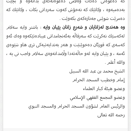
كە دەعوەتی دەكات وەڵامی دەعوەتەكەی بداتەوە و بچێت
بەدەمیەوە ، وكاتێك كە نەخۆش كەوت سەردانی بكات ، وكاتێك كە
دەمرێت شوێنی جەنازەكەی بكەوێت .
وە هەندێ‌ لەزانایان و شەرع زانان پێیان وایە
: باشتر وایە سەلام
لەكەسێك نەكرێت كە سەرقاڵە بەئەنجامدانی عیبادەتێكەوە وەك ئەو
كەسەی كە قورئان دەخوێنێت و هەر بەندایەتیەكی تری هاو شێوەی
ئەمە ، و پێیان وایە لەو حاڵەتەدا وڵامدانەوەی سەلام واجب نی یە ،
والله أعلم .
الشیخ محمد بن عبد الله السبيل
إمام وخطيب المسجد الحرام
وعضو هيئة كبار العلماء
وعضو المجمع الفقهي الإسلامي
والرئيس العام لشؤون المسجد الحرام والمسجد النبوي
رحمه الله تعالى