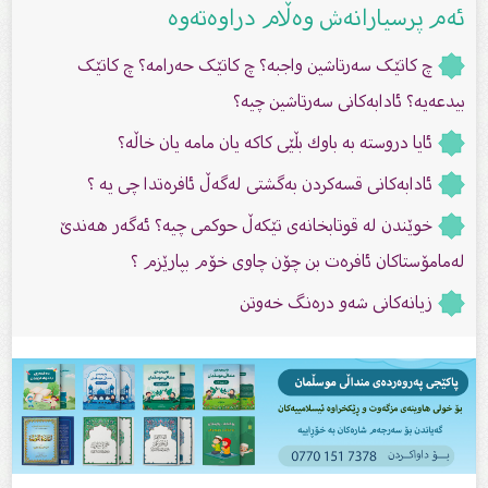
ئەم پرسیارانەش وەڵام دراوەتەوە
چ کاتێک سەرتاشین واجبە؟ چ کاتێک حەرامە؟ چ کاتێک
بیدعەیە؟ ئادابەکانى سەرتاشین چیە؟
ئایا دروسته‌ به‌ باوك بڵێى كاكه‌ یان مامه‌ یان خاڵه‌؟
ئادابەکانی قسەکردن بەگشتی لەگەڵ ئافرەتدا چی یە ؟
خوێندن لە قوتابخانەى تێکەڵ حوکمى چیە؟ ئەگەر هەندێ
لەمامۆستاکان ئافرەت بن چۆن چاوی خۆم بپارێزم ؟
زیانەکانى شەو درەنگ خەوتن