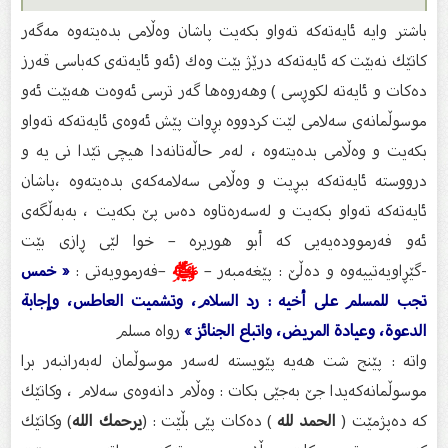
باشتر وایە ئایەتەكە تەواو بكەیت پاشان وەڵامی بدەیتەوە مەگەر
كاتێك نەبێت كە ئایەتەكە درێژ بێت وەك (ئەو ئایەتەی كەباسی قەرز
دەكات و ئایەتە لكوڕسی ) وهەروەها گەر ترسی ئەوەت هەبێت ئەو
موسوڵمانەی سەلامی لێت كردووە بڕوات پێش ئەوەی ئایەتەكە تەواو
بكەیت و وەڵامی بدەیتەوە ، لەم حاڵەتانەدا هیچی تێدا نی یە و
درووستە ئایەتەكە ببڕیت و وەڵامی سەلامەكەی بدەیتەوە ،پاشان
ئایەتەكە تەواو بكەیت و لەسەرەتاوە دەس پێ بكەیت ، بەبەڵگەی
ئەو فەرموودەیەیی كە أبو هوریرە – خوا لێی ڕازی بێت
-گێڕاویەتییەوە و دەڵێ : پێغەمبەر –
ﷺ
–فەرموویەتی :
« خمس
تجب للمسلم على أخيه : رد السلام، وتشميت العاطس، وإجابة
الدعوة، وعيادة المريض، واتباع الجنائز »
رواه مسلم
واتە : پێنج شت هەیە پێویستە لەسەر موسوڵمان لەبەرانبەر برا
موسوڵمانەكەیدا جێ بەجێی بكات : وەڵام دانەوەی سەلام ، وكاتێك
كە دەپژمێت (
الحمد لله
) دەكات پێی بڵێت : (
یرحمك الله
) وكاتێك