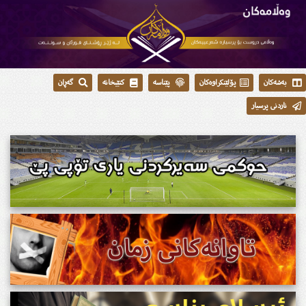
بەشەکان
پۆلێنکراوەکان
پێناسە
کتێبخانە
گەڕان
ناردنی پرسیار