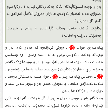
بەر و بوومه کشتوکاڵیەکان بگاتە چەند زەکاتی تێدایە ؟ ، وئایا هیچ
جیاوازی هەیە لەنێوان ئەوانەی به باران دەڕوێن لەگەڵ ئەوانەی بە
ئامێر ئاو دەدرێن ؟
وکاتێک گەشتە حەدی زەکات ئایا لەبەر و بووم و خورمادا
چەندێک دەرێت بەزەکات ؟
پێغەمبەرى خوا ـ
ﷺ
ـ ڕوونی کردۆتەوە کە حەدی ئەم بەر و
بوومانە چەندە ، ئەویش بریتی یە لە : پێنج ویسق ، وە ویسقیش
شەست صاعە ، وەحەدەکەشی لە(خورما و بەر و بوومدا وەک گەنم
و جۆ و برنج و هاوشێوەکانیان ) سێ سەد صاعە بەصاعی پێغەمبەر ـ
ﷺ
ـ وەصاعی پێغەمبەریش ـ
ﷺ
ـ چوار مشتە بەمشتێکی ناوەند ،
ئائەمە ئەندازەی صاعە ، جا بەوەزن حەدی بەر و بووم شەش سەد و
دوازدە کیلۆیە(٦۱۲) تەقریبەن .
وە ئەگەر بەر و بووم بەباران و ڕووبار ئاو بدرێت ، ئەوا (دە یەکی
تێدایە)، واتە : لەدە کیلۆدا کیلۆیەک دەدرێت بەزەکات ولەسەد