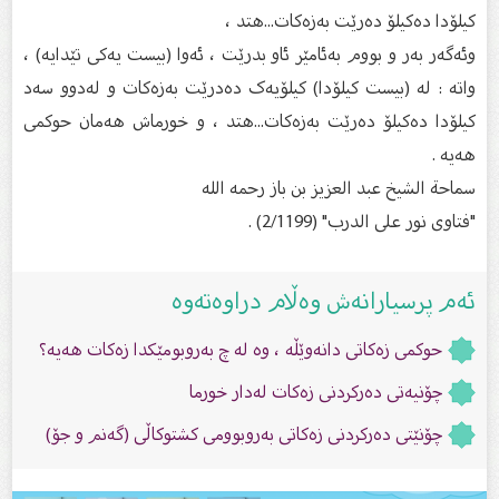
کیلۆدا دەکیلۆ دەرێت بەزەکات...هتد ،
وئەگەر بەر و بووم بەئامێر ئاو بدرێت ، ئەوا (بیست یەکی تێدایە) ،
واتە : لە (بیست کیلۆدا) کیلۆیەک دەدرێت بەزەکات و لەدوو سەد
کیلۆدا دەکیلۆ دەرێت بەزەکات...هتد ، و خورماش هەمان حوکمی
هەیە .
سماحة الشيخ عبد العزيز بن باز رحمه الله
"فتاوى نور على الدرب" (2/1199) .
ئەم پرسیارانەش وەڵام دراوەتەوە
حوكمى زەكاتی دانەوێڵە ، وە لە چ بەروبومێکدا زەکات هەیە؟
چۆنیەتی دەرکردنی زەکات لەدار خورما
چۆنێتی دەرکردنی زەکاتی بەروبوومی کشتوکاڵی (گەنم و جۆ)