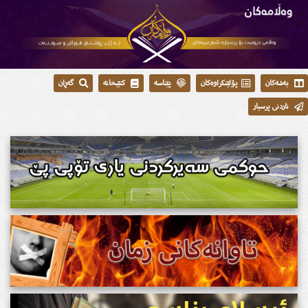
بەشەکان
پۆلێنکراوەکان
پێناسە
کتێبخانە
گەڕان
ناردنی پرسیار