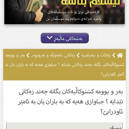
بەشەکانی ماڵپەڕ
زەکات و سەرفیترە
زەکاتى دانەوێڵە و بەروبوم
بەر و بوومه
کشتوکاڵیەکان بگاتە چەند زەکاتی تێدایە ؟ جیاوازى هەیە کە بە باران یان بە
ئامێر ئاودرابێ؟
بەر و بوومه کشتوکاڵیەکان بگاتە چەند زەکاتی
تێدایە ؟ جیاوازى هەیە کە بە باران یان بە ئامێر
ئاودرابێ؟
پرسیار: