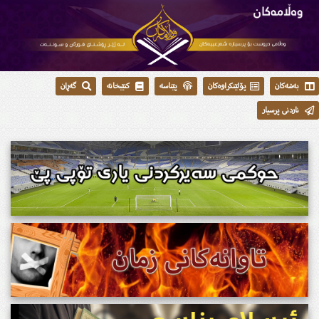
بەشەکان
پۆلێنکراوەکان
پێناسە
کتێبخانە
گەڕان
ناردنی پرسیار