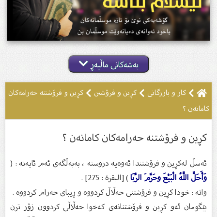
بەشەکانی ماڵپەڕ
کار و بازرگانی
کڕین و فرۆشتن
کڕین و فرۆشتنە حەرامەکان
کامانەن ؟
کڕین و فرۆشتنە حەرامەکان کامانەن ؟
ئەسڵ لەکڕین و فرۆشتندا ئەوەیە دروستە ، بەبەڵگەی ئەم ئایەتە : (
وَأَحَلَّ اللَّهُ الْبَيْعَ وحَرَّمَ الرِّبَا
) [البقرة : 275] .
واتە : خودا کڕین و فرۆشتنی حەڵاڵ کردووە و ڕیبای حەرام کردووە .
بێگومان ئەو کڕین و فرۆشتنانەی کەخوا حەڵاڵی کردوون زۆر ترن