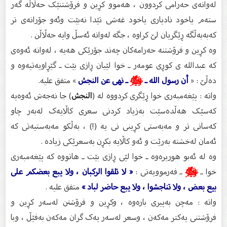
لەوانەی حەرامی کردوون ، هەموو کڕین و فرۆشتنێک حەڵاڵە گەر
ستەم یاخود نادیاری یاخود غەشى تێدا نەبێت وئەو جۆرانەی تر
کەبەبەڵگە ڕێگریان لێ کراوە ، جگە لەوانە ئەسڵ وایە حەڵاڵن .
وە کڕین و فرۆشتنە حەرامەکان چەند جۆرێکی هەیە ، لەوانە ئەوەی
کە عبدالله ی کوڕی عومەر ـ خوا لێیان ڕازی بێت ـ گێڕاویەتیەوە و
دەڵێ : «
أن رسول الله ـ
ﷺ
ـ نهى عن النجش
» متفق عليه.
واتە : پێغەمبەری خوا ڕێگری کردووە لە (
النجش
) جا نەجەش ئەوەیە
کەسێک هەڵدەسێت بەزیاد کردنی سعری کاڵایەک لەبەر چاو
کەسانی تر و مەبەستی کڕینی نی یە (!) ، بەڵکو مەبەستیەتی کە
ئەمان لەخشتە بەرێت و ئەو کاڵایە بکڕن بەسعرێکی زیاده .
وە لە ئەبو هوریرەوە ـ خوا لێی ڕازی بێت ـ هاتووە کە پێغەمبەری
خوا ـ
ﷺ
ـ فەرموویەتی :
« لا تلقوا الركبان ، ولا يبع بعضكم على
بيع بعض ، ولا تناجشوا ، ولا يبع حاضر لباد »
متفق عليه .
واتە : مەچن بەپیری بارەوە ، وکڕین و فرۆشتن لەسەر کڕین و
فرۆشتنی یەکتر مەکەن ، وسعر لەسەر یەک گران مەکەن بەفێڵ ، وبا