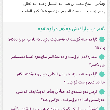
وەڵامى : شێخ محمد بن عبد الله السبيل رحمه الله تعالى
إمام وخطيب المسجد الحرام ، وعضو هيئة كبار العلماء
ئەم پرسیارانەش وەڵام دراوەتەوە
ئایا دروستە گۆشت لە قەصابێک بکڕین کە نازانین نوێژ دەکەن
یان نا؟
سەیارەکەم فرۆشت و عەیبەکانیم شاردەوە ئێستا پەشیمانم
چی بکەم؟
ئایا دروستە سوێند خواردن لەکاتی کڕین و فرۆشتندا گەر
خاوەنەکەی ڕاست گۆ بێت ؟
کڕینی ئەو شتانەی کە حەڵاڵن بەڵام لەجێگایەک کە شتی
حەرامیشی تێدا دەفرۆشرێت ، حوکمی چیە؟
كۆمەڵە پرسیارێكی گرنگ سەبارەت بە كڕین و فرۆشتی ئاڵتون