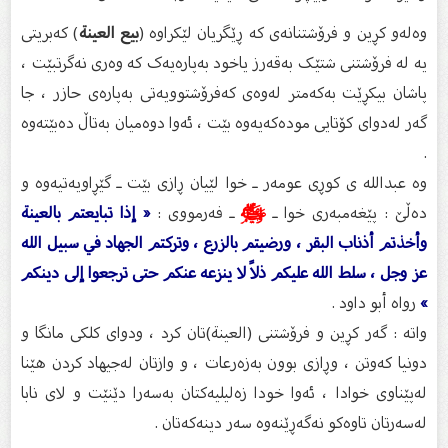
وەلەو کڕین و فرۆشتنانەی کە ڕێگریان لێکراوە (
بيع العينة
) کەبریتی
یە لە فرۆشتنی شتێک بەقەرز یاخود بەپارەیەک کە وەری نەگرتبێت ،
پاشان بیکڕێت بەکەمتر لەوەی کەفرۆشتوویەتی بەپارەی حازر ، جا
گەر لەدوای کۆتایی مودەکەیەوە بێت ، ئەوا دوەمیان بەتاڵ دەبێتەوە
.
وە عبدالله ی کوڕی عومەر ـ خوا لێیان ڕازی بێت ـ گێڕاویەتیەوە و
دەڵێ : پێغەمبەری خوا ـ
ﷺ
ـ فەرمووی :
« إذا تبايعتم بالعينة
وأخذتم أذناب البقر ، ورضيتم بالزرع ، وتركتم الجهاد في سبيل الله
عز وجل ، سلط الله عليكم ذلاً لا ينزعه عنكم حتى ترجعوا إلى دينكم
»
رواه أبو داود .
واتە : گەر کڕین و فرۆشتنی (العينة)تان کرد ، ودوای کلکی مانگا و
دونیا کەوتن ، وڕازی بوون بەزەرعات ، و وازتان لەجیهاد کردن هێنا
لەپێناوی خوادا ، ئەوا خودا زەلیلیەکتان بەسەرا دێنێت و لای نابا
لەسەرتان تاوەکو نەگەڕێنەوە سەر دینەکەتان .