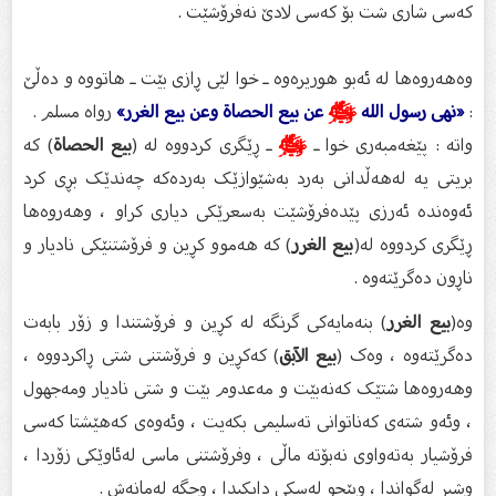
کەسی شاری شت بۆ کەسی لادێ نەفرۆشێت .
وەهەروەها لە ئەبو هوریرەوە ـ خوا لێی ڕازی بێت ـ هاتووە و دەڵێ
:
«نهى رسول الله
ﷺ
عن بيع الحصاة وعن بيع الغرر»
رواه مسلم .
واتە : پێغەمبەری خوا ـ
ﷺ
ـ ڕێگری کردووە لە (
بيع الحصاة
) کە
بریتی یە لەهەڵدانی بەرد بەشێوازێک بەردەکە چەندێک بڕی کرد
ئەوەندە ئەرزی پێدەفرۆشێت بەسعرێکی دیاری کراو ، وهەروەها
ڕێگری کردووە لە(
بيع الغرر
) کە هەموو کڕین و فرۆشتنێکی نادیار و
ناڕون دەگرێتەوە .
وە(
بيع الغرر
) بنەمایەکی گرنگە لە کڕین و فرۆشتندا و زۆر بابەت
دەگرێتەوە ، وەک (
بيع الآبق
) کەکڕین و فرۆشتنی شتی ڕاکردووە ،
وهەروەها شتێک کەنەبێت و مەعدوم بێت و شتی نادیار ومەجهول
، وئەو شتەی کەناتوانی تەسلیمی بکەیت ، وئەوەی کەهێشتا کەسی
فرۆشیار بەتەواوی نەبۆتە ماڵی ، وفرۆشتنی ماسی لەئاوێکی زۆردا ،
وشیر لەگواندا ، وبێچو لەسکی دایکیدا ، وجگە لەمانەش .