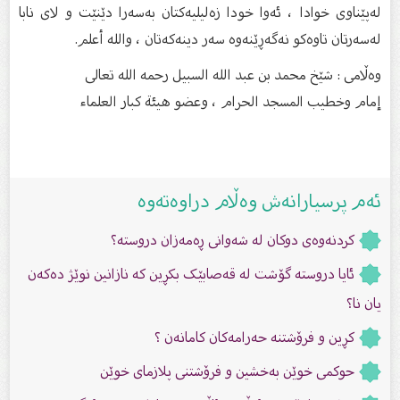
لەپێناوی خوادا ، ئەوا خودا زەلیلیەکتان بەسەرا دێنێت و لای نابا
لەسەرتان تاوەکو نەگەڕێنەوە سەر دینەکەتان ، والله أعلم.
وەڵامى : شێخ محمد بن عبد الله السبيل رحمه الله تعالى
إمام وخطيب المسجد الحرام ، وعضو هيئة كبار العلماء
ئەم پرسیارانەش وەڵام دراوەتەوە
کردنەوەى دوکان لە شەوانى ڕەمەزان دروستە؟
ئایا دروستە گۆشت لە قەصابێک بکڕین کە نازانین نوێژ دەکەن
یان نا؟
کڕین و فرۆشتنە حەرامەکان کامانەن ؟
حوکمى خوێن بەخشین و فرۆشتنى پلازماى خوێن