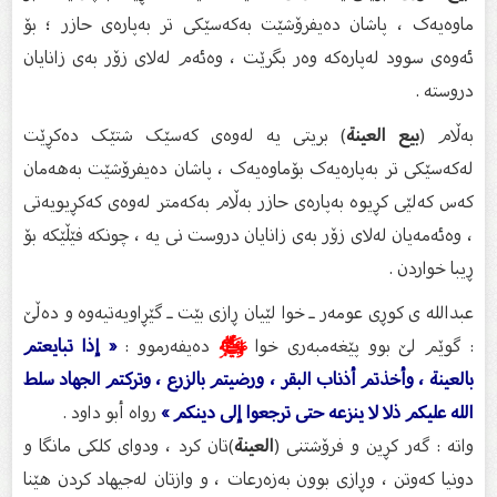
ماوەیەک ، پاشان دەیفرۆشێت بەکەسێکی تر بەپارەی حازر ؛ بۆ
ئەوەی سوود لەپارەکە وەر بگرێت ، وەئەم لەلای زۆر بەی زانایان
دروستە .
بەڵام (
بيع العينة
) بریتی یە لەوەی کەسێک شتێک دەکڕێت
لەکەسێکی تر بەپارەیەک بۆماوەیەک ، پاشان دەیفرۆشێت بەهەمان
کەس کەلێی کڕیوە بەپارەی حازر بەڵام بەکەمتر لەوەی کەکڕیویەتی
، وەئەمەیان لەلای زۆر بەی زانایان دروست نی یە ، چونکە فێڵێکە بۆ
ڕیبا خواردن .
عبدالله ی کوڕی عومەر ـ خوا لێیان ڕازی بێت ـ گێڕاویەتیەوە و دەڵێ
: گوێم لێ بوو پێغەمبەری خوا
ﷺ
دەیفەرموو :
« إذا تبايعتم
بالعينة ، وأخذتم أذناب البقر ، ورضيتم بالزرع ، وتركتم الجهاد سلط
الله عليكم ذلا لا ينزعه حتى ترجعوا إلى دينكم »
رواه أبو داود .
واتە : گەر کڕین و فرۆشتنی (
العينة
)تان کرد ، ودوای کلکی مانگا و
دونیا کەوتن ، وڕازی بوون بەزەرعات ، و وازتان لەجیهاد کردن هێنا