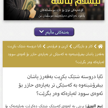
بەشەکانی ماڵپەڕ
کار و بازرگانی
کڕین و فرۆشتن
ئايا دروستە شتێک بکڕیت
بەقەرز پاشان بیفرۆشیتەوە بە کەسێکى تر بەپارەی حازر بۆ ئەوەی سوود
لەپارەکە وەر بگرێت؟
ئايا دروستە شتێک بکڕیت بەقەرز پاشان
بیفرۆشیتەوە بە کەسێکى تر بەپارەی حازر بۆ
ئەوەی سوود لەپارەکە وەر بگرێت؟
(
بيع التورق
) بریتی یە لەوەی کەسێک شتێک دەکڕێت بەپارەیەک بۆ