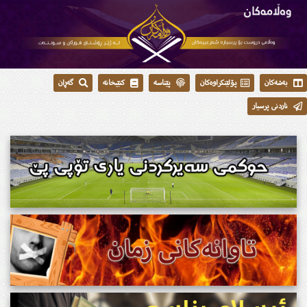
بەشەکان
پۆلێنکراوەکان
پێناسە
کتێبخانە
گەڕان
ناردنی پرسیار