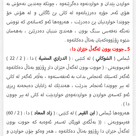
خواردن پێدان و خواردنه‌وه‌ ده‌گرێته‌وه‌ ، چونكه‌ چه‌ندین نه‌خۆش به‌
هۆى ئه‌م جۆره‌ ده‌رزیانه‌وه‌ له‌ كاتى بێ ئاگایی و له‌ هۆش خۆ
چووندا خواردنیان پێ ده‌درێت ، هه‌روه‌ها ئه‌و كه‌سانه‌ى كه‌ تووشی
ته‌نگه‌ نه‌فه‌سی سنگ بوون ، هه‌ندێ شتیان ده‌درێتێ ، به‌هه‌مان
شێوه‌ ڕۆژووه‌كه‌یان به‌تاڵ ده‌كاته‌وه‌ .
5 ـ جووت بوون له‌گه‌ڵ خێزان دا :
ئیمامى (
الشوكاني
) له‌ كتێبی : (
الدراري المضية
) دا : ( 2 / 22 )
فه‌رموویه‌تى : ( جووت بوون له‌گه‌ڵ خێزان دار ڕۆژوو به‌تاڵ ده‌كاته‌وه‌
ئه‌گه‌ر كه‌سێك ئه‌نجامى بدات به‌ ئه‌نقه‌سته‌وه‌ ، به‌ڵام ئه‌گه‌ر له‌ كاتى
له‌ بیر چووندا ئه‌نجام بدرێت ، هه‌ندێك له‌ زانایان ده‌یخه‌نه‌ ڕیزى
ئه‌و كه‌سه‌ى خواردن و خواردنه‌وه‌ى خواردبێت له‌ كاتى له‌ بیر چوون
دا ) .
هه‌روه‌ها ئیمامى (
ابن القيم
) له‌ كتێبی : (
زاد المعاد
) دا : ( 2 / 60)
فه‌رموویه‌تى : (( به‌ڵگه‌ى قورئان له‌سه‌ر ئه‌وه‌یه‌ كه‌ جووت بوون
له‌گه‌ڵ خێزان دا ڕۆژوو به‌تاڵ ده‌كاته‌وه‌ ، هه‌ر وه‌كو چۆن خواردن و