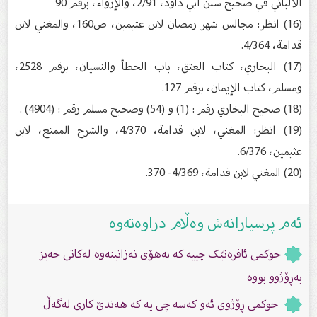
الألباني في صحيح سنن أبي داود، 2/91، والإرواء، برقم 90
(16) انظر: مجالس شهر رمضان لابن عثيمين، ص160، والمغني لابن
قدامة، 4/364.
(17) البخاري، كتاب العتق، باب الخطأ والنسيان، برقم 2528،
ومسلم، كتاب الإيمان، برقم 127.
(18) صحيح البخاري رقم : (1) و (54) وصحيح مسلم رقم : (4904) .
(19) انظر: المغني، لابن قدامة، 4/370، والشرح الممتع، لابن
عثيمين، 6/376.
(20) المغني لابن قدامة، 4/369- 370.
ئەم پرسیارانەش وەڵام دراوەتەوە
حوکمی ئافرەتێک چییە کە بەهۆی نەزانینەوە لەکاتی حەیز
بەڕۆژوو بووە
حوکمی ڕۆژوی ئەو کەسە چی یە کە هەندێ کارى لەگەڵ