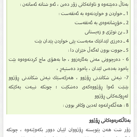
به‌تاڵ ده‌بێته‌وه‌ و تاوانه‌كانى زۆر ده‌بن ، ئه‌و شتانه‌ ئه‌مانه‌ن :
1 ـ خواردن و خواردنه‌وه‌ به‌ ئه‌نقه‌ست :
2 ـ خۆڕشانه‌وه‌ى به‌ ئه‌نقه‌ست
3 ـ بێ نوێژى و زه‌یستانى
4 ـ ده‌رزى لێدانێك مه‌به‌ست پێى خواردن پێدان بێت
5 ـ جووت بوون له‌گه‌ڵ خێزان دا :
6 - ده‌رچوونی مه‌نی به‌ئاره‌زوو ، جا به‌هۆی ماچ كردنه‌وه‌وه‌ بێت
یاخود به‌ده‌س لێدان ، یاخود ده‌ستپه‌ڕ ،
7- نیه‌تی شكاندنی ڕۆژوو ، هه‌ركه‌سێك نیه‌تی شكاندنی ڕۆژوو
بێنێت ئه‌وا ڕۆژووه‌كه‌ی ده‌شكێت ؛ چونكه‌ نییه‌ت یه‌كێكه‌
له‌ڕوكنه‌كانی ڕۆژوو
8 : هه‌ڵگه‌ڕانه‌وه‌ له‌دین وكافر بوون :
بەتاڵكەرەوەكانی ڕۆژوو
زۆر شت هه‌ن پێویسته‌ ڕۆژووان لێیان دوور بكه‌وێته‌وه‌ ، چونكه‌