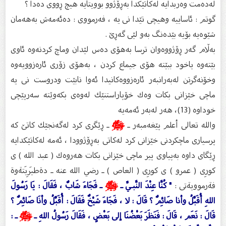
له‌ده‌مت وه‌ربدایه‌ له‌كاتێكدا به‌ڕۆژوو بوویتایه‌ هیچ ڕووی ده‌دا ؟
گوتم : ئاساییه‌ وهیچی تێدا نی یه‌ ، فه‌رمووی : ده‌ئه‌مه‌ش به‌هه‌مان
شێوه‌یه‌ بۆیه‌ بێده‌نگ به‌و لێی گه‌ڕێ .
به‌ڵام گه‌ر ڕۆژووه‌وان ترسا به‌هۆی ده‌س لێدان وماچ كردنه‌وه‌ ئاوی
بێته‌وه‌ یاخود ببێته‌ هۆی جیماع كردن ، به‌هۆی زۆری ئاره‌زوویه‌وه‌
وخۆنه‌گرتن له‌به‌رانبه‌ر ئاره‌زووه‌كانیدا ئه‌وا نابێت ودروست نی یه‌
ماچی خێزانی بكات وه‌ك خۆپاراستنێك له‌وه‌ی بكه‌وێته‌ سه‌رپێچی
خوداوه‌ (13)، هه‌ر له‌به‌ر ئه‌مه‌یه‌
والله تعالی أعلم پێغه‌مبه‌ر ـ
ﷺ
ـ ڕێگری كرد له‌گه‌نجێك كاتێ كه‌
پرسیاری ماچكردنى خێزانى كرد له‌كاتی به‌ڕۆژوودا ، ئه‌مه‌ له‌كاتێكدایه‌
ڕێگای داوه‌ به‌پیاوی پیر ماچی خێزانی بكات هه‌روه‌ك ( عبد الله ) ى
كورِى ( عمرو ) ى كورِى ( العاص ) ـ رضي الله عنه ـ دةطيَرِيَتةوة
فةرموويةتى :
" كُنَّا عِنْدَ النَّبـيِّ ـ
ﷺ
ـ فَجَاءَ شَابٌ ، فَقَالَ : يَا رَسُولَ
اللهِ أُقَبِّلُ وأنا صَائِمٌ ؟ قَالَ : لا ، فَجَاءَ شَيْخٌ فَقَالَ : أُقَبِّلُ وأنَا صَائِمٌ ؟
قَالَ : نَعَم ، قَالَ : فَنَظَرَ بَعْضُنَا إلى بَعْضٍ ، فَقَالَ رَسُولُ اللهِ ـ
ﷺ
ـ :