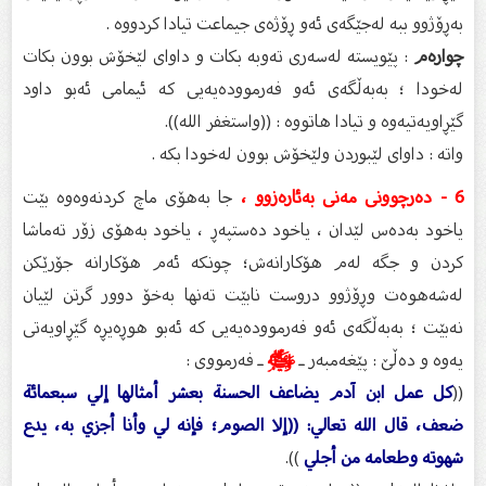
به‌ڕۆژوو ببه‌ له‌جێگه‌ی ئه‌و ڕۆژه‌ی جیماعت تیادا كردووه‌ .
چواره‌م
: پێویسته‌ له‌سه‌ری ته‌وبه‌ بكات و داوای لێخۆش بوون بكات
له‌خودا ؛ به‌به‌ڵگه‌ی ئه‌و فه‌رمووده‌یه‌یی كه‌ ئیمامی ئه‌بو داود
گێڕاویه‌تیه‌وه‌ و تیادا هاتووه‌ : ((واستغفر الله)).
واته‌ : داوای لێبوردن ولێخۆش بوون له‌خودا بكه‌ .
6 - ده‌رچوونی مه‌نی به‌ئاره‌زوو ،
جا به‌هۆی ماچ كردنه‌وه‌وه‌ بێت
یاخود به‌ده‌س لێدان ، یاخود ده‌ستپه‌ڕ ، یاخود به‌هۆی زۆر ته‌ماشا
كردن و جگه‌ له‌م هۆكارانه‌ش؛ چونكه‌ ئه‌م هۆكارانه‌ جۆرێكن
له‌شه‌هوه‌ت وڕۆژوو دروست نابێت ته‌نها به‌خۆ دوور گرتن لێیان
نه‌بێت ؛ به‌به‌ڵگه‌ی ئه‌و فه‌رمووده‌یه‌یی كه‌ ئه‌بو هوڕه‌یڕه‌ گێڕاویه‌تی
یه‌وه‌ و ده‌ڵێ : پێغه‌مبه‌ر ـ
ﷺ
ـ فه‌رمووی :
((
كل عمل ابن آدم يضاعف الحسنة بعشر أمثالها إلي سبعمائة
ضعف، قال الله تعالي: ((إلا الصوم؛ فإنه لي وأنا أجزي به، يدع
شهوته وطعامه من أجلي
)).