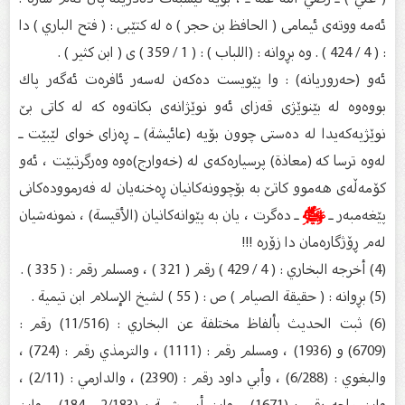
ئه‌مه‌ ووته‌ى ئیمامى ( الحافظ بن حجر ) ه‌ له‌ كتێبی : ( فتح الباري ) دا
: ( 4 / 424 ) . وه‌ بڕوانه‌ : (اللباب ) : ( 1 / 359 ) ى ( ابن كثير ) .
ئه‌و (حه‌روریانه‌) : وا پێویست ده‌كه‌ن له‌سه‌ر ئافره‌ت ئه‌گه‌ر پاك
بووه‌وه‌ له‌ بێنوێژى قه‌زاى ئه‌و نوێژانه‌ى بكاته‌وه‌ كه‌ له‌ كاتى بێ
نوێژیه‌كه‌یدا له‌ ده‌ستى چوون بۆیه‌ (عائيشة) ـ ڕه‌زاى خواى لێبێت ـ
له‌وه‌ ترسا كه‌ (معاذة) پرسیاره‌كه‌ى له‌ (خه‌وارج)ه‌وه‌ وه‌رگرتبێت ، ئه‌و
كۆمه‌ڵه‌ى هه‌موو كاتێ به‌ بۆچوونه‌كانیان ڕه‌خنه‌یان له‌ فه‌رمووده‌كانى
پێغه‌مبه‌ر ـ
ﷺ
ـ ده‌گرت ، یان به‌ پێوانه‌كانیان (الأقيسة) ، نمونه‌شیان
له‌م ڕۆژگاره‌مان دا زۆره‌ !!!
(4) أخرجه البخاري : ( 4 / 429 ) رقم ( 321 ) ، ومسلم رقم : ( 335 ) .
(5) بڕوانه‌ : ( حقيقة الصيام ) ص : ( 55 ) لشيخ الإسلام ابن تيمية .
(6) ثبت الحديث بألفاظ مختلفة عن البخاري : (11/516) رقم :
(6709) و (1936) ، ومسلم رقم : (1111) ، والترمذي رقم : (724) ،
والبغوي : (6/288) ، وأبي داود رقم : (2390) ، والدارمي : (2/11) ،
وابن ماجه رقم : (1671) ، وابن أبي شيبة : (2/183 ـ 184) ، وابن