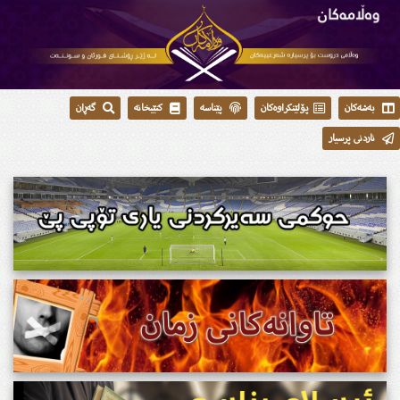
بەشەکان
پۆلێنکراوەکان
پێناسە
کتێبخانە
گەڕان
ناردنی پرسیار