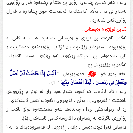
واته‌ : هه‌ر كه‌سێ ڕشانه‌وه‌ زۆرى پێ هێنا و ڕشایه‌وه‌ قه‌زاى ڕۆژووى
له‌سه‌ر نى یه‌ ، به‌ڵام كه‌سێك به‌ ئه‌نقه‌ست خوَى ڕشانه‌وه‌ با قه‌زاى
ڕۆژووه‌كه‌ى بكاته‌وه‌ .
3 ـ بێ نوێژى و زه‌یستانى :
ئه‌گه‌ر ئافره‌ت بێ نوێژى و زه‌یستانى به‌سه‌ردا هات له‌ كاتى به‌
ڕۆژووبوندا ـ سه‌ره‌تاى ڕۆژ بێت یان كۆتاى ـ ڕۆژووه‌كه‌ى ده‌شكێنێت و
نابێ به‌رده‌وام بێ ،چونكه‌ ڕۆژووى ئه‌و ڕۆژه‌ى له‌سه‌ر ناكه‌وێت
ئه‌گه‌ر به‌ ڕۆژوویش بێ
پێغه‌مبه‌رى خوا ـ
ﷺ
ـ فه‌رموویه‌تى : "
ألَيْسَ إِذَا حَاضَتْ لَمْ تُصَلِّ ،
وَتُفْطِرُ في رَمَضَان ، فَهَذَا نُقْصَانُ دِيْنِهَا
" (1) .
واته‌ : ئایا ئافره‌ت كه‌ كه‌وته‌ بێنوێژیه‌وه‌ واز له‌ نوێژ و ڕۆژوویش
ناهێنێت ؟ فه‌رموویان : به‌ڵێ ، فه‌رمووى : ئه‌وه‌یه‌ كه‌مى ئایینه‌كه‌ى .
وه‌ له‌ ڕیوایه‌تێكى تردا : چه‌نده‌ها شه‌و ده‌مێنێته‌وه‌ نوێژ ناكات و
ڕۆژووش ناگرێت له‌ ڕه‌مه‌زان دا ئه‌وه‌یه‌ كه‌مى ئایینه‌كه‌ى (2).
فه‌رمانى قه‌زا كردنه‌وه‌شی ـ واته‌ : ڕۆژووش له‌ فه‌رمووده‌یه‌ك دا له‌ (