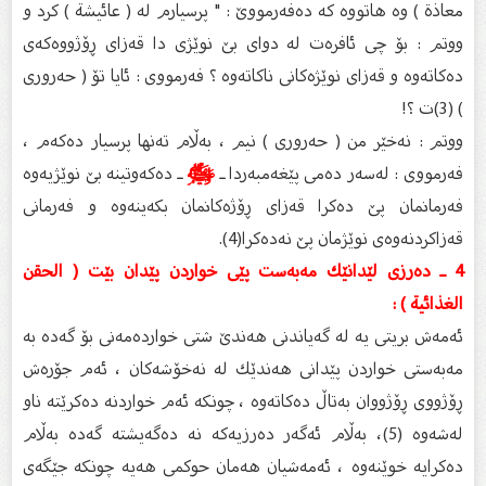
معاذة ) وه‌ هاتووه‌ كه‌ ده‌فه‌رمووێ : " پرسیارم له‌ ( عائيشة ) كرد و
ووتم : بۆ چی ئافره‌ت له‌ دواى بێ نوێژى دا قه‌زاى ڕۆژووه‌كه‌ى
ده‌كاته‌وه‌ و قه‌زاى نوێژه‌كانى ناكاته‌وه‌ ؟ فه‌رمووى : ئایا تۆ ( حه‌رورى
) (3)ت ؟!
ووتم : نه‌خێر من ( حه‌رورى ) نیم ، به‌ڵام ته‌نها پرسیار ده‌كه‌م ،
فه‌رمووى : له‌سه‌ر ده‌مى پێغه‌مبه‌ردا ـ
ﷺ
ـ ده‌كه‌وتینه‌ بێ نوێژیه‌وه‌
فه‌رمانمان پێ ده‌كرا قه‌زاى ڕۆژه‌كانمان بكه‌ینه‌وه‌ و فه‌رمانى
قه‌زاكردنه‌وه‌ى نوێژمان پێ نه‌ده‌كرا(4).
4 ـ ده‌رزى لێدانێك مه‌به‌ست پێى خواردن پێدان بێت ( الحقن
الغذائية ) :
ئه‌مه‌ش بریتى یه‌ له‌ گه‌یاندنى هه‌ندێ شتى خوارده‌مه‌نى بۆ گه‌ده‌ به‌
مه‌به‌ستى خواردن پێدانى هه‌ندێك له‌ نه‌خۆشه‌كان ، ئه‌م جۆره‌ش
ڕۆژووى ڕۆژووان به‌تاڵ ده‌كاته‌وه‌ ، چونكه‌ ئه‌م خواردنه‌ ده‌كرێته‌ ناو
له‌شه‌وه‌ (5)، به‌ڵام ئه‌گه‌ر ده‌رزیه‌كه‌ نه‌ ده‌گه‌یشته‌ گه‌ده‌ به‌ڵام
ده‌كرایه‌ خوێنه‌وه‌ ، ئه‌مه‌شیان هه‌مان حوكمى هه‌یه‌ چونكه‌ جێگه‌ى