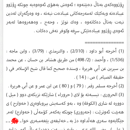
ڕۆژووه‌كه‌ی به‌تاڵ ده‌بێته‌وه ؛ ئه‌وه‌ش به‌هۆی ئه‌وه‌وه‌یه‌ چونكه‌ ڕۆژوو
عیباده‌ته‌ ویه‌كێك له‌مه‌رجه‌كانی عیباده‌ت نیه‌ته‌ ، وه‌ وه‌رگه‌ڕان له‌دین
نیه‌ت به‌تاڵ ده‌كاته‌وه‌ ، وه‌ك نوێژ ، وحه‌ج ، وه‌هه‌روه‌ها له‌به‌ر
ئه‌وه‌ی ڕۆژوو عیباده‌تێكی سڕفه‌ وكوفر نه‌فی ده‌كات .
===============
(1) أخرجه أبو داود : (2/310) ، والترمذي : (3/79) ، وابن ماجه :
(1/536) ، وأحمد : (2/ 498) من طريق هشام بن حسان ، عن محمد
بن سيرين عن أبي هريرة ، وسنده صحيح كما قال شيخ الإسلام في (
حقيقة الصيام ) ص : ( 14 ) .
(2) أخرجه مسلم رقم : ( 79 ) و ( 80 ) عن ابن عمر و عن أبي هريرة .
(3) الحرورى : نیسبه‌ته‌ بۆ لاى ( حروراء ) شارێكه‌ نزیكه‌ى دوو ( ميل )
دووره‌ له‌ شارى (الكوفة) وه‌ ، به‌و كه‌سه‌یش بیروباوه‌ڕى ( خه‌وارج ) ى
هه‌بێت ئه‌وترێت : (حه‌رورى) چونكه‌ یه‌كه‌م كۆمه‌ڵى ( خه‌وارج) له‌م
جێگایه‌وه‌ سه‌رى هه‌ڵداوه‌ دژ به‌ ـ خه‌لیفه‌ى پێغه‌مبه‌رى خوا ـ
ﷺ
ـ ـ
( علي ) ـ رضي الله عنه ـ ، بۆیه‌ نیسبه‌ت ده‌درێنه‌ پاڵ ئه‌م شاره‌ .