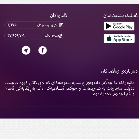
پلیکەیشنەکانمان
ئامارەکان
٣,٦٧٥
کۆی پرسیارەکان
٢٧,٩٥٩,٧٠٦
سەردانەکان
ربارەی وەڵامەکان
اڵپەڕێکە بۆ وەڵام دانەوەی پرسیارە شەرعیەکان کە لای تاکی کورد دروست
ەبێت سەبارەت بە شەریعەت و حوکمە ئیسلامیەکان، کە بەڕێگایەکی ئاسان
 خێرا وەڵام دەدرێنەوە.