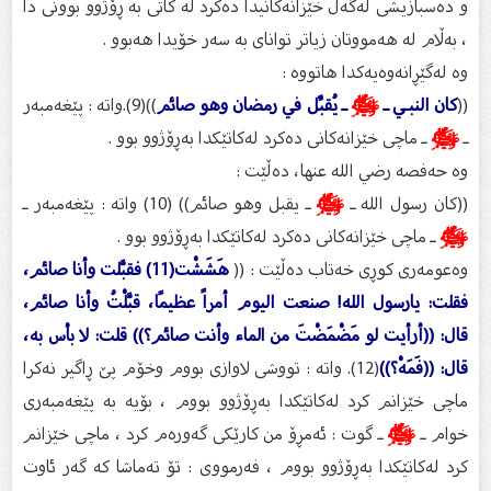
و ده‌سبازیشى له‌گه‌ڵ خێزانه‌كانیدا ده‌كرد له‌ كاتى به‌ ڕۆژوو بوونى دا
، به‌ڵام له‌ هه‌مووتان زیاتر تواناى به‌ سه‌ر خۆیدا هه‌بوو .
وه‌ له‌گێڕانه‌وه‌یه‌كدا هاتووه‌ :
((
كان النبـي ـ
ﷺ
ـ يُقبِّل في رمضان وهو صائم
))(9).واته‌ : پێغه‌مبه‌ر
ـ
ﷺ
ـ ماچی خێزانه‌كانی ده‌كرد له‌كاتێكدا به‌ڕۆژوو بوو .
وه‌ حه‌فصه‌ رضي الله عنها، ده‌ڵێت :
((كان رسول الله ـ
ﷺ
ـ يقبل وهو صائم)) (10) واته‌ : پێغه‌مبه‌ر ـ
ﷺ
ـ ماچی خێزانه‌كانی ده‌كرد له‌كاتێكدا به‌ڕۆژوو بوو .
وه‌عومه‌ری كوڕی خه‌تاب ده‌ڵێت : ((
هَشَشْت(11) فقبَّلت وأنا صائم،
فقلت: يارسول الله! صنعت اليوم أمراً عظيمًا، قبَّلْتُ وأنا صائم،
قال: ((أرأيت لو مَضْمَضْتَ من الماء وأنت صائم؟)) قلت: لا بأس به،
قال: ((فَمَهْ؟))
(12). واته‌ : تووشی لاوازی بووم وخۆم پێ ڕاگیر نه‌كرا
ماچی خێزانم كرد له‌كاتێكدا به‌ڕۆژوو بووم ، بۆیه‌ به‌ پێغه‌مبه‌ری
خوام ـ
ﷺ
ـ گوت : ئه‌مڕۆ من كارێكی گه‌وره‌م كرد ، ماچی خێزانم
كرد له‌كاتێكدا به‌ڕۆژوو بووم ، فه‌رمووی : تۆ ته‌ماشا كه‌ گه‌ر ئاوت