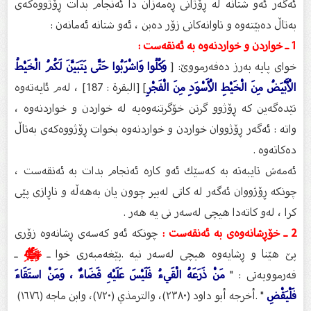
ئه‌گه‌ر ئه‌و شتانه‌ له‌ ڕۆژانى ڕه‌مه‌زان دا ئه‌نجام بدات ڕۆژووه‌كه‌ى
به‌تاڵ ده‌بێته‌وه‌ و تاوانه‌كانى زۆر ده‌بن ، ئه‌و شتانه‌ ئه‌مانه‌ن :
1 ـ خواردن و خواردنه‌وه‌ به‌ ئه‌نقه‌ست :
خواى پایه‌ به‌رز ده‌فه‌رمووێ: [
وَكُلُوا وَاشْرَبُوا حَتَّى يَتَبَيَّنَ لَكُمُ الْخَيْطُ
الْأَبْيَضُ مِنَ الْخَيْطِ الْأَسْوَدِ مِنَ الْفَجْرِ
] [البقرة : 187] ، له‌م ئایه‌ته‌وه‌
تێده‌گه‌ین كه‌ ڕۆژوو گرتن خۆگرتنه‌وه‌یه‌ له‌ خواردن و خواردنه‌وه‌ ،
واته‌ : ئه‌گه‌ر ڕۆژووان خواردن و خواردنه‌وه‌ بخوات ڕۆژووه‌كه‌ى به‌تاڵ
ده‌كاته‌وه‌ .
ئه‌مه‌ش تایبه‌ته‌ به‌ كه‌سێك ئه‌و كاره‌ ئه‌نجام بدات به‌ ئه‌نقه‌ست ،
چونكه‌ ڕۆژووان ئه‌گه‌ر له‌ كاتى له‌بیر چوون یان به‌هه‌ڵه‌ و ناڕازى پێی
كرا ، له‌و كاته‌دا هیچی له‌سه‌ر نى یه‌ هه‌ر .
2 ـ خۆڕشانه‌وه‌ى به‌ ئه‌نقه‌ست :
چونكه‌ ئه‌و كه‌سه‌ى ڕشانه‌وه‌ زۆرى
پێ هێنا و ڕشایه‌وه‌ هیچی له‌سه‌ر نیه‌ .پێغه‌مبه‌رى خوا ـ
ﷺ
ـ
فه‌رموویه‌تى : "
مَنْ ذَرَعَهُ الْقَيءُ فَلَيْسَ عَلَيْهِ قَضَاءٌ ، وَمَنْ استَقَاءَ
فَلْيَقْضِ
" .أخرجه أبو داود (٢٣٨٠)، والترمذي (٧٢٠)، وابن ماجه (١٦٧٦)