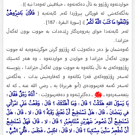
خواردنه‌وه‌ ڕۆژوو به‌ تاڵ ده‌كه‌نه‌وه‌ ، خیلافیش له‌وه‌دا نیه‌ )) .
به‌ڵگه‌كه‌شی له‌ قورئانى پیرۆزدا ئه‌م ئایه‌ته‌یه‌ {
فَالْآنَ بَاشِرُوهُنَّ
وَابْتَغُوا مَا كَتَبَ اللَّهُ لَكُمْ
}: [سورة البقرة : 187] .
له‌م ئایه‌ته‌دا خواى په‌روه‌ردگار ڕێده‌دات به‌ جووت بوون له‌گه‌ڵ
خێزاندا .
ئه‌وه‌شمان بۆ ده‌ر ده‌كه‌وێت كه‌ ڕۆژوو گرتن خوَگرتنه‌وه‌یه‌ له‌ جووت
بوون له‌گه‌ڵ خێزاندا و خواردن و خواردنه‌وه‌ ، وه‌ هه‌ر كه‌سێك
ڕۆژووه‌كه‌ى به‌ تاڵ بكاته‌وه‌ به‌ جووت بوون له‌گه‌ڵ خێزاندا ، پێویسته‌
له‌سه‌ر ڕۆژووه‌كه‌ى قه‌زا بكاته‌وه‌ و كه‌فاره‌تیش بدات ، به‌ڵگه‌ش
له‌سه‌ر ئه‌مه‌ فه‌رمووده‌ى (أبو هريرة) یه‌ ـ رضي الله عنه ـ كه‌ له‌
پێغه‌مبه‌ره‌وه‌ ـ
ﷺ
ـ ده‌گێڕێته‌وه‌ و ده‌فه‌رمووێت : "
أَتَاهُ رَجُلٌ فَقََالَ :
يَا رَسَوُلَ اللهِ هَلَكْتُ ؟ قَالَ : وَمَا أَهْلَكَكَ ؟ قَالَ : وَقَعْتُ عَلَي امْرَأَتي
في رَمَضَانَ ، قَالَ : هَلْ تَسْتَطِيعُ أَنْ تَعْتِقَ رَقَبَةً ؟ قَالَ : لا ، قَالَ : هَلْ
تَسْتَطِيعُ أَنْ تَصُومَ شَهْرَيْنِ مُتَتَابِعَيْنِ ؟ قَالَ : لا ، قَالَ: فَهَلْ تَسْتَطِيعُ
أَنْ تُطْعِمُ سَتِّينَ مِسْكِينَا ؟ قَالَ : لا قَالَ : اجْلِسْ ، فَجَلَسَ ، فَأُتِيَ النَّبيُّ ـ