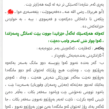
په‌ڕى ئه‌م شاره‌دا كه‌سێكى تر نیه‌ له‌ ئێمه‌ هه‌ژارتر بێت .
(أبو هريرة) ـ رضي الله عنه ـ ده‌فه‌رمووێت : پێغه‌مبه‌رى خوا ـ
ﷺ
ـ
پێكه‌نى تا دانه‌كانى ده‌ركه‌وت و فه‌رمووى : بیبه‌ ، به‌ خواردنى
خێزانه‌كه‌تى ده‌ .
كه‌واته‌ هه‌ركه‌سێك له‌گه‌ڵ خێزانیدا جووت ببێت له‌مانگی ڕه‌مه‌زاندا
، ئه‌وا چوار شتی له‌سه‌ر واجب ده‌بێت :
یه‌كه‌م
: كه‌فاره‌ت ، كه‌ئه‌ویش به‌م شێوه‌یه‌یه‌ :
ٲ-ئازادكردنی به‌نده‌یه‌یه‌كی باوه‌ڕدار ،
ب- گه‌ر به‌نده‌ نه‌بوو ئه‌وا پێویسته‌ دوو مانگ به‌سه‌ر یه‌كه‌وه‌
به‌ڕۆژوو بێت ، وه‌نابێت هیچ ڕۆژێك له‌نێوان ئه‌و دوو مانگه‌دا
به‌ڕۆژوو نه‌بێت مه‌گه‌ر عوزرێكی شه‌رعی هه‌بێت ، وه‌ك : ئه‌وه‌ی
یه‌كێك له‌دوو جه‌ژنه‌كه‌ (جه‌ژنی ڕه‌مه‌زان وقوربان) به‌سه‌ریدا بێت ،
یاخود تووشی نه‌خۆشی بێت ویاخود سه‌فه‌ر بكات ، به‌ڵام ده‌بێ
تێبینی ئه‌وه‌ بكرێت : نابێت له‌به‌ر به‌ڕۆژوو نه‌بوون سه‌فه‌ر بكات ، جا
ئه‌گه‌ر یه‌ك ڕۆژ له‌نێوان ئه‌و مانگه‌دا به‌بێ عوزر به‌ڕۆژوو نه‌بوو ، ئه‌وا