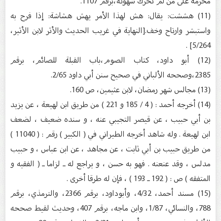
محرمة على من لم تحرك شهوته،برقم 1107.
(11) هششت: يقال: هش لهذا الأمر يهش هشاشة: إذا فرح به
واستبشر وارتاح وخف.[النهاية في غريب الحديث والأثر لابن الأثير،
5/264] .
(12) أبو داود، كتاب الصوم،باب القبلة للصائم، برقم
2385،وصححه الألباني في صحيح سنن أبي داود 2/65.
(13) مجالس شهر رمضان، لابن عثيمين، ص 160.
(14) أخرجه أحمد : ( 4 / 185 و 221 ) من طريق ابن لهيعة ، عن يزيد
بن أبي حبيب ، عن قيصر التجيبي عنه ، و سنده ضعيف ، لضعف
ابن لهيعة . وله شاهد أخرجه الطبراني في ( الكبير ) رقم : ( 11040 )
من طريق حبيب بن أبي ثابت ، عن مجاهد ، عن ابن عباس ، و حبيب
مدلس ، وقد عنعنه . فهو به حسن ، و يراجع له ـ لزاما ـ ( الفقيه و
المتفقه ) ص : ( 192 ـ 193 ) ، فإن له طرقا أخرى .
(15) مسند أحمد، 4/32، وأبوداود، برقم 2366، والترمذي، برقم
788، والنسائي، 1/87، وابن ماجه، برقم 407، وحديث لقيط صححه