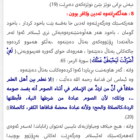
نیه‌تی بڕانی نوێژ بێنێ نوێژه‌كه‌ی ده‌بڕێت (19).
8 : هه‌ڵگه‌ڕانه‌وه‌ له‌دین وكافر بوون :
هه‌ركه‌سێك وه‌رگه‌ڕێته‌وه‌ له‌دین جا به‌قسه‌ بێت یاخود كردار ، یاخود
گومان ، یاخود هه‌ر هه‌ڵوه‌شێنه‌ره‌وه‌یه‌كی تری ئیسلام ئه‌وا له‌م
حاڵه‌ته‌دا ڕۆژووه‌كه‌ی به‌تاڵ ده‌بێته‌وه‌ ،به‌ڵكو هه‌موو كرده‌وه‌
چاكه‌كانی په‌تاڵ ده‌بێته‌وا ، هه‌روه‌ك خوای گه‌وره‌ فه‌رموویه‌تی:{
لَئِنْ
أَشْرَكْتَ لَيَحْبَطَنَّ عَمَلُكَ
} سورة الزمر: 65.
واته‌ : گه‌ر هاوبه‌شت بڕیاردا ئه‌وا كرده‌وه‌كانت به‌تاڵ ده‌بێته‌وه‌ .
وه‌ ئیمامى ابن قدامة رحمه الله ده‌ڵێت : ((
لا نعلم بين أهل العلم
خلافاً في أنَّ من ارتدَّ عن الإسلام في أثناء الصوم أنه يفسد صومه
...، وذلك؛ لأن الصوم عبادة من شرطها النية، فأبطلتها
الردة،كالصلاة والحج؛ ولأنه عبادة محضة فنافاها الكفر، كالصلاة
))
(20).
واته‌ : هیچ خیلاف وجیاوازیه‌ك نابینین له‌نێوان زانایاندا له‌سه‌ر ئه‌وه‌ی
كه‌هه‌ركه‌سێك له‌ئیسلام وه‌رگه‌ڕێت له‌كاتی به‌ڕۆژوو بوونیدا