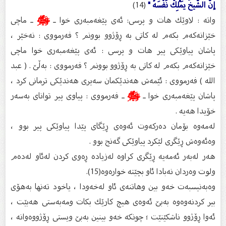
إنَّ الشَّيخَ يَمْلِكُ نَفْسَهُ "
(14)
واته‌ : لاوێك هات و پرسی: ئه‌ى پێغه‌مبه‌رى خوا ـ
ﷺ
ـ ماچی
خێزانه‌كه‌م بكه‌م له‌ كاتى به‌ ڕۆژوو بوونم ؟ فه‌رمووى : نه‌خێر ،
پاشان پیاوێكى پیر هات و پرسی : ئه‌ى پێغه‌مبه‌رى خوا ماچی
خێزانه‌كه‌م بكه‌م له‌ كاتى به‌ ڕۆژوو بوونم ؟ فه‌رمووى : به‌ڵێ . ( عبد
الله ) فه‌رمووى : ئێمه‌ش هه‌ندێكمان سه‌یرى هه‌ندێكى ترمانى كرد ،
پاشان پێغه‌مبه‌رى خوا ـ
ﷺ
ـ فه‌رمووى : پیاوى پیر تواناى به‌سه‌ر
خۆیدا هه‌یه‌ .
له‌مه‌وه‌ بۆمان ده‌ركه‌وت ئه‌وه‌ی ڕێگای پێدا پیاوێكی پیر بوو ،
وه‌ئه‌وه‌ش ڕێگری لێكرد پیاوێكی گه‌نج بوو .
هه‌ر له‌به‌ر ئه‌مه‌یه‌ ڕێگری كراوه‌ له‌زیاده‌ ڕه‌وی كردن له‌ئاو له‌ده‌م
ولوت وه‌ردان نه‌بادا ئاو بچێته‌ خواره‌وه‌(15).
وه‌به‌نیسبه‌ت خه‌و بین وهاتنه‌ی ئاو له‌خه‌ودا ، یاخود ته‌نها به‌هۆی
بیر كردنه‌وه‌وه‌ به‌بێ ئه‌وه‌ی هیچ كارێك بكات ومه‌به‌ستی هه‌بێت ،
ئه‌وا ڕۆژوو ناشكێنێت ؛ چونكه‌ خه‌و بینین به‌بێ ویستی ڕۆژووه‌وانه‌ ،