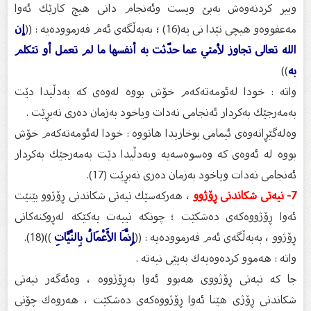
وبیر كردنه‌وه‌ش به‌بێ ویست وئه‌نجام دانی هیچ كارێك ئه‌وا
مه‌عفووه‌و هیچی تێدا نی یه‌(16) ؛ به‌به‌ڵگه‌ی ئه‌م فه‌رمووده‌یه‌ : ((
إن
الله تعالى تجاوز لأمتي عما حدّثت به أنفسها ما لم تعمل أو تتكلم
به
))
واته‌ : خودا له‌ئومه‌ته‌كه‌م خۆش بووه‌ له‌وه‌ی كه‌ به‌دڵیدا دێت
به‌مه‌رجێك به‌كردار ئه‌نجامی نه‌دات ویاخود به‌زمان ده‌ری نه‌بڕێت .
وه‌له‌گێڕانه‌وه‌ی ئیمامی بوخاریدا هاتووه‌ : خودا له‌ئومه‌ته‌كه‌م خۆش
بووه‌ له‌ ئه‌وه‌ی كه‌ وه‌سوه‌سه‌یه‌ وبه‌دڵیدا دێت به‌مه‌رجێك به‌كردار
ئه‌نجامی نه‌دات ویاخود به‌زمان ده‌ری نه‌بڕێت (17).
7- نیه‌تی شكاندنی ڕۆژوو
، هه‌ركه‌سێك نیه‌تی شكاندنی ڕۆژوو بێنێت
ئه‌وا ڕۆژووه‌كه‌ی ده‌شكێت ؛ چونكه‌ نییه‌ت یه‌كێكه‌ له‌ڕوكنه‌كانی
ڕۆژوو ، به‌به‌ڵگه‌ی ئه‌م فه‌رمووده‌یه‌ : ((
إِنَّمَا الأَعْمَالُ بِالنِّيَّاتِ
))(18).
واته‌ : هه‌موو كرده‌وه‌یه‌ك به‌پێی نیه‌ته‌ .
جا كه‌ نیه‌تی ڕۆژووی هه‌بوو ئه‌وا به‌ڕۆژووه‌ ، وه‌ئه‌گه‌ر نیه‌تی
شكاندنی ڕۆژی هێنا ئه‌وا ڕۆژووه‌كه‌ی ده‌شكێت ، هه‌روه‌ك چۆنی