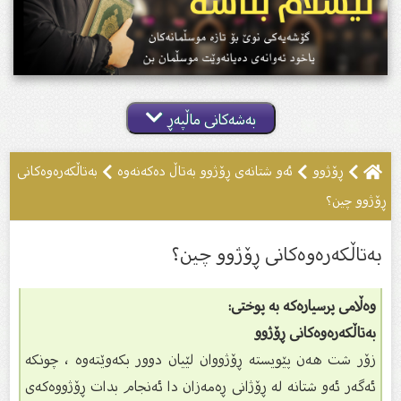
بەشەکانی ماڵپەڕ
ڕۆژوو
ئەو شتانەى ڕۆژوو بەتاڵ دەکەنەوە
بەتاڵكەرەوەكانی
ڕۆژوو چین؟
بەتاڵكەرەوەكانی ڕۆژوو چین؟
وەڵامی پرسیارەکە بە پوختی:
بەتاڵكەرەوەكانی ڕۆژوو
زۆر شت هه‌ن پێویسته‌ ڕۆژووان لێیان دوور بكه‌وێته‌وه‌ ، چونكه‌
ئه‌گه‌ر ئه‌و شتانه‌ له‌ ڕۆژانى ڕه‌مه‌زان دا ئه‌نجام بدات ڕۆژووه‌كه‌ى