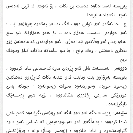
پێویسته‌ له‌سه‌ره‌تاوه‌ ده‌ست پێ بكات ، بۆ ئه‌وه‌ی ته‌رتیپی له‌ده‌س
نه‌چێت كه‌واجبه‌ لێره‌دا .
ج - جا ئه‌گه‌ر نه‌ی توانی دوو مانگ به‌سه‌ر یه‌كه‌وه‌ به‌ڕۆژوو بێت ؛
ئه‌وا خواردنی شه‌ست هه‌ژار ده‌دات بۆ هه‌ر هه‌ژارێك نیو ساع
له‌خواردنی ئه‌و وه‌ڵاته‌ی تێدا ده‌ژی ، ئه‌و خواردنه‌ی كه‌ عاده‌ته‌ن زۆر
به‌كاری ده‌هێنن ، وه‌ك برنج ، جا نیو ساعه‌كه‌ ده‌كاته‌ كیلۆ ونیوێك
برنج .
دووه‌م
: به‌نیسبه‌ت باقی ئه‌و ڕۆژه‌ی ماوه‌ كه‌جیماعی تیادا كردووه‌ ،
پێویسته‌ به‌ڕۆژوو بێت ونابێت ئه‌و شتانه‌ بكات كه‌ڕۆژوو ده‌شكێنن
ویاخود خوردن وخواردنه‌وه‌ بخوات وبخواته‌وه‌ ؛ چونكه‌ به‌بێ
عوزرێكی شه‌رعی ڕۆژووی شكاندووه‌ ، بۆیه‌ هیچ ڕوخسه‌ێك
نایگرێته‌وه‌ .
سێیه‌م
: پێویسته‌ جگه‌ له‌و دوومانگه‌ ئه‌و ڕۆژه‌ش بگرێته‌وه‌ كه‌جیماعی
تیادا كردووه‌ ؛ به‌به‌ڵگه‌ی ئه‌و فه‌رمووده‌یه‌یی كه‌ ئیمامی ئه‌بو داود
گێڕاویه‌تیه‌وه‌ و تیادا هاتووه‌ : ((وصم یوماً)) واته‌ : وڕۆژێكیش