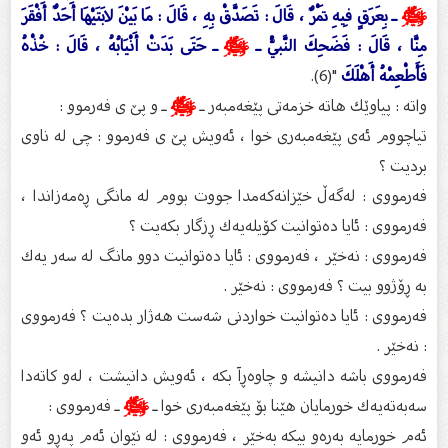
ﷺ
ـ بِعَرَقٍ فِيهِ تَمْرٌ ، قَالَ : تَصَدَّقْ بِهِ ، قَالَ : مَا بَيْنَ لابَتَيْهَا أَحَدٌ أَفْقَرَ
مِنَّا ، قَالَ : فَضَحِكَ النَّبيُّ ـ
ﷺ
ـ حَتَى بَدَتْ أَنْيَابُهُ ، قَالَ : خُذْهُ
فَأَطْعِمْهُ أَهْلَكَ
"(6).
واته‌ : پیاوێك هاته‌ خزمه‌تى پێغه‌مبه‌ر ـ
ﷺ
ـ و پێ ی فه‌رموو :
تیاچووم ئه‌ى پێغه‌مبه‌رى خوا ، ئه‌ویش پێ ی فه‌رموو : چی له‌ ناوى
بردیت ؟
فه‌رمووى : له‌گه‌ڵ خێزانه‌كه‌مدا جووت بووم له‌ مانگى ڕه‌مه‌زاندا ،
فه‌رمووى : ئایا ده‌توانیت كۆیله‌یه‌ك ڕزگار بكه‌یت ؟
فه‌رمووى : نه‌خێر ، فه‌رمووى : ئایا ده‌توانیت دوو مانگ له‌ سه‌ر یه‌ك
به‌ ڕۆژوو بیت ؟ فه‌رمووى : نه‌خێر .
فه‌رمووى : ئایا ده‌توانیت خواردنى شه‌ست هه‌ژار بده‌یت ؟ فه‌رمووى
: نه‌خێر .
فه‌رمووى باشه‌ دانیشه‌ و چاوه‌ڕآ بكه‌ ، ئه‌ویش دانیشت ، له‌و كاته‌دا
سه‌به‌ته‌یه‌ك خورمایان هێنا بۆ پێغه‌مبه‌رى خوا ـ
ﷺ
ـ فه‌رمووى :
ئه‌م خورمایه‌ به‌ره‌و بیكه‌ به‌خێر ، فه‌رمووى : له‌ نێوان ئه‌م په‌ڕو ئه‌و