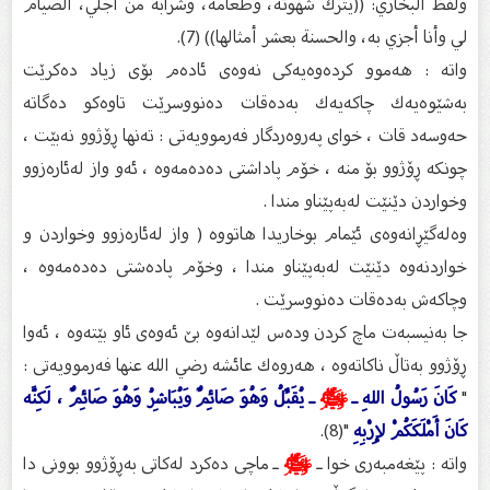
ولفظ البخاري: ((يترك شهوته، وطعامه، وشرابه من أجلي، الصيام
لي وأنا أجزي به، والحسنة بعشر أمثالها)) (7).
واته‌ : هه‌موو كرده‌وه‌یه‌كی نه‌وه‌ی ئاده‌م بۆی زیاد ده‌كرێت
به‌شێوه‌یه‌ك چاكه‌یه‌ك به‌ده‌قات ده‌نووسرێت تاوه‌كو ده‌گاته‌
حه‌وسه‌د قات ، خوای په‌روه‌ردگار فه‌رموویه‌تی : ته‌نها ڕۆژوو نه‌بێت ،
چونكه‌ ڕۆژوو بۆ منه‌ ، خۆم پاداشتی ده‌ده‌مه‌وه‌ ، ئه‌و واز له‌ئاره‌زوو
وخواردن دێنێت له‌به‌پێناو مندا .
وه‌له‌گێڕانه‌وه‌ی ئێمام بوخاریدا هاتووه‌ ( واز له‌ئاره‌زوو وخواردن و
خواردنه‌وه‌ دێنێت له‌به‌پێناو مندا ، وخۆم پاده‌شتی ده‌ده‌مه‌وه‌ ،
وچاكه‌ش به‌ده‌قات ده‌نووسرێت .
جا به‌نیسبه‌ت ماچ كردن وده‌س لێدانه‌وه‌ بێ ئه‌وه‌ی ئاو بێته‌وه‌ ، ئه‌وا
ڕۆژوو به‌تاڵ ناكاته‌وه‌ ، هه‌روه‌ك عائشه‌ رضي الله عنها فه‌رموویه‌تى :
"
كَانَ رَسُولُ اللهِ ـ
ﷺ
ـ يُقَبِّلُ وَهُوَ صَائِمٌ وَيُبَاشِرُ وَهُوَ صَائِمٌ ، لَكِنَّه
كَانَ أَمْلَكَكُمْ لإِرْبِهِ
"(8).
واته‌ : پێغه‌مبه‌رى خوا ـ
ﷺ
ـ ماچی ده‌كرد له‌كاتى به‌ڕۆژوو بوونى دا