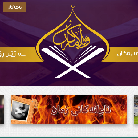
بەشەکان