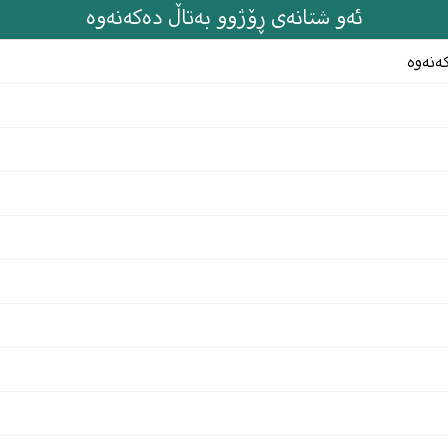
ئەو شتانەى ڕۆژوو بەتاڵ دەکەنەوە
کەنەوە