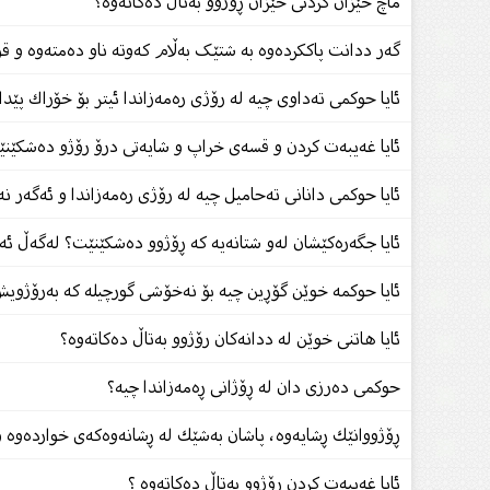
ماچ خێزان کردنى خێزان ڕۆژوو بەتاڵ دەکاتەوە؟
گەر ددانت پاککردەوە بە شتێک بەڵام کەوتە ناو دەمتەوە و ق
ئایا حوكمی تەداوی چیە لە رۆژی رەمەزاندا ئیتر بۆ خۆراك پێدا
ئایا غەیبەت كردن و قسەى خراپ و شایەتى درۆ رۆژو دەشكێن
ئایا حوكمی دانانی تەحامیل چیە لە رۆژی رەمەزاندا و ئەگەر
ئایا جگەرەكێشان لەو شتانەیە کە ڕۆژوو دەشکێنێت؟ لەگەڵ ئە
ئایا حوكمە خوێن گۆڕین چیە بۆ نەخۆشی گورچیلە كە بەرۆژوی
ئایا هاتنی خوێن لە ددانەکان رۆژوو بەتاڵ دەکاتەوە؟
حوکمی دەرزی دان لە ڕۆژانی ڕەمەزاندا چیە؟
ڕۆژووانێك ڕشایەوە، پاشان بەشێك لە ڕشانەوەكەی خواردەوە و
ئایا غەیبەت كردن ڕۆژوو بەتاڵ دەکاتەوە ؟