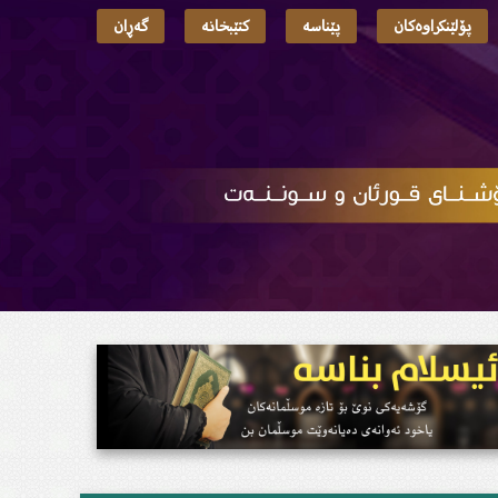
پۆلێنکراوەکان
پێناسە
کتێبخانە
گەڕان