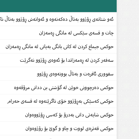
ئەو شتانەی ڕۆژوو بەتاڵ دەکەنەوە و ئەوانەش ڕۆژوو بەتاڵ نا
چات و قسەى سێکسی لە مانگى ڕەمەزان
حوکمى جیماع کردن لە کاتى بانگى بەیانى لە مانگى ڕەمەزان
سەفەر کردن لە ڕەمەزاندا بۆ ئەوەى ڕۆژوو نەگرێت
سفوورى ئافرەت و بەتاڵ بوونەوەى ڕۆژوو
حوکمی دەرچوونی خوێن لە گۆشتى بن ددانى مرۆڤەوە
حوكمی کەسێکی بەڕۆژوو خۆی ناگرێتەوە لە قسەی حەرام
حوکمی شایەتی دانی بەدرۆ بۆ کەسی ڕۆژووەوان
حوكمى قەترەى لووت و چاو و گوێ بۆ رۆژوەوان