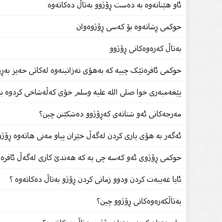
ئاو هێنانەوە بە دەست ڕۆژوو بەتاڵ دەکاتەوە
حوکمی ڕشانەوە بۆ کەسی ڕۆژوەوان
بەتاڵ کەرەوەکانی ڕۆژوو
حوکمی ئافرەتێک چییە کە بەهۆی نەزانینەوە لەکاتی حەیز بەڕۆ
پێغەمبەری خوا صلى الله علیه وسلم خۆی كەڵەشاخی كردوە بە 
مەرجەكانی ئەو شتانەی كەڕۆژوو دەشكێنن چین؟
ئەگەر بە هۆى یارى کردن لەگەڵ خێزان پیاو مەنى هاتەوە ڕ
حوکمی ڕۆژوی ئەو کەسە چی یە کە هەندێ کارى لەگەڵ ئافرەتێک
ئایا غەیبەت کردن ودوو زمانی کردن ڕۆژو بەتاڵ دەکاتەوە ؟
بەتاڵكەرەوەكانی ڕۆژوو چین؟