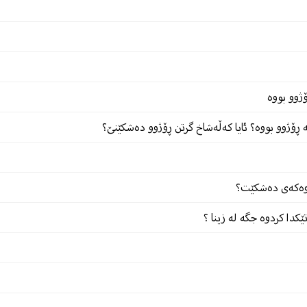
ژوو بووە
ڕۆژوو بووە؟ ئایا کەڵەشاخ گرتن ڕۆژوو دەشکێنێ؟
ۆژوەکەى دەشکێت؟
دا کردوە جگە لە زینا ؟