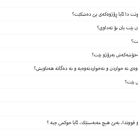
وتت دا ئایا ڕۆژوەکەى پێ دەشکێت؟
ن بێت یان بۆ تەداوی؟
ێت؟
 نەخۆشەكەش بەرۆژو بێت؟
وەی نە خواردن و نەخواردنەوەیە و نە دەگاتە هەناویش؟
ش بێت؟
 قووتدا، بەبێ هیچ مەبەستێك، ئایا حوكمی چیە ؟