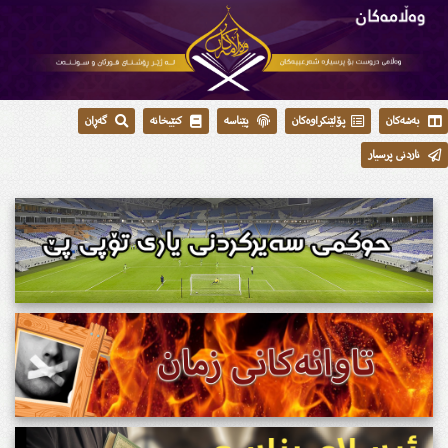
بەشەکان
پۆلێنکراوەکان
پێناسە
کتێبخانە
گەڕان
ناردنی پرسیار