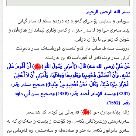
بسم الله الرحمن الرحیم
سوپاس و ستایش بۆ خواى گەورە وە درودو سڵاو لە سەر گیانى
پێغەمبەرى خوا وە لەسەر خێزان و كەس وكارى ئیماندارو هاوەڵان و
شوێن كەوتوانى تا رۆژى دوایى.
دروست نییە قەصاب یان ئەو كەسەی قوربانییەكە سەر دەبڕێت
كرێی سەر بڕینەكەی لە قوربانییەكە پێ بدرێـت.
عَنْ عَلِيٍّ (رضي الله عنه) قَالَ: ((أَمَرَنِي رَسُولُ اللَّهِ (
ﷺ
) أَنْ أَقُومَ عَلَى
بُدْنِهِ، وَأَنْ أَتَصَدَّقَ بِلُحُومِهَا وَجُلُودِهَا وَجِلاَلَهَا، وَأَمَرَنِي أَنْ لاَ أُعْطِيَ
الْجَزَّارَ مِنْهَا شَيْئَاً، وَقَالَ: نَحْنُ نُعْطِيهِ مِنْ عِنْدِنَا)) صحيح مسلم رقم:
(3241) ومسند الإمام أحمد رقم: (1338) وصحيح سنن أبي داود
رقم: (1552).
واتە: پێغەمبەری خوا (
ﷺ
) فەرمانی پێ كردم كە هەستم
سەرپەرشتی ووشترەكانی بكەم، وە گۆشت و پێست و جلەكەی كە لە
سەری دانرابوو بكەم بە خێر و صەدەقە و بیبەخشم، وە فەرمانی پێ