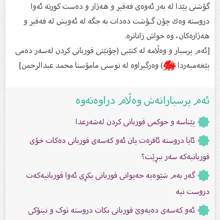
گۆشتی پێدا لە بەر ئەوەی فەقیر و هەژار و دەست كورتە ئەوا
دروستە وەك چۆن گـۆشت دەدات بە جگە لە ئەویش لە فەقیر و
هەژارەكان، وە خواش زاناترە.
[ئەم پرسیار و وەڵامە لە كتێبی (چۆنێتى قوربانى كردن لەسەر دەمى
پێغەمبەردا
ﷺ
) وەرگیراوە لە نوسنی مامۆستا محمد عبدالرحمن]
ئەم پرسیارانەش وەڵام دراوەتەوە
پێناسە و حوكمی قوربانی كردن لەشەرعدا
ئایا دروستە ئافرەت یان ئەو کەسەى قوربانى دەکات خۆی
قوربانیەکە سه‌ر ببڕێت؟
گەر بەم شێوەیە حەیوانی قوربانی بكڕی ئەوا قوربانیەكەت
دروست نیە
ئەو کەسەى دەیەوێ قوربانى بکات دروستە توک و نینۆکى