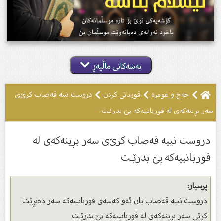
بەشەکانی ماڵپەڕ
حەج و عومرە
قوربانى كردن
دروست نییە قەصاب كرێ‌ی
سەر بڕینەكەی لە ‏قوربانییەكە پێ‌ بدرێـت
دروست نییە قەصاب كرێ‌ی سەر بڕینەكەی لە
‏قوربانییەكە پێ‌ بدرێـت
پرسیار:
دروست نییە قەصاب یان ئەو كەسەی قوربانییەكە سەر دەبڕێت
كرێی سەر بڕینەكەی لە قوربانییەكە پێ بدرێـت