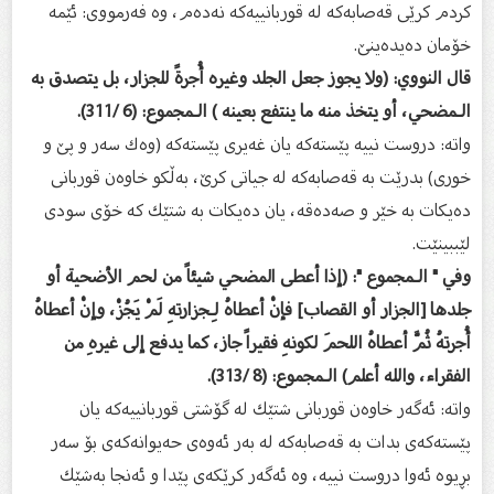
كردم كرێی قەصابەكە لە قوربانییەكە نەدەم، وە فەرمووی: ئێمە
خۆمان دەیدەینێ.
قال النووي: (ولا يجوز جعل الجلد وغيره أُجرةً للجزار، بل يتصدق به
الـمضحي، أو يتخذ منه ما ينتفع بعينه ) الـمجموع: (6 /311).
واتە: دروست نییە پێستەكە یان غەیری پێستەكە (وەك سەر و پێ و
خوری) بدرێت بە قەصابەكە لە جیاتی كرێ، بەڵكو خاوەن قوربانی
دەیكات بە خێر و صەدەقە، یان دەیكات بە شتێك كە خۆی سودی
لێببینێت.
وفي " الـمجموع ": (إذا أعطى المضحي شيئاً من لحم الأضحية أو
جلدها [الجزار أو القصاب] فإنْ أعطاهُ لِـجزارتهِ لَمْ يَجُزْ، وإنْ أعطاهُ
أُجرتهُ ثُمَّ أعطاهُ اللحمَ لكونهِ فقيراً جاز، كما يدفع إلى غيرهِ من
الفقراء، والله أعلم) الـمجموع: (8 /313).
واتە: ئەگەر خاوەن قوربانی شتێك لە گۆشتی قوربانییەكە یان
پێستەكەی بدات بە قەصابەكە لە بەر ئەوەی حەیوانەكەی بۆ سەر
بڕیوە ئەوا دروست نییە، وە ئەگەر كرێكەی پێدا و ئەنجا بەشێك