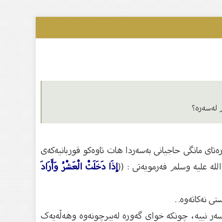
م لەسەرە؟
تای مانگی حاجیانی بەسەردا هات تاوەکو قوربانیەکەی
له عليه وسلم فەرمویەتی : ((
إذَا دَخَلَتْ الْعَشْرُ وَأَرَادَ
 نه‌كاته‌وه‌. .
ەر نییە، چونکە خوای گەورە لەبیرچونەوە وهەڵەیەک