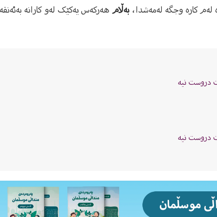
ە لەم کارە وجگە لەمەشدا،
بەڵام
هەرکەس یەکێک لەو کارانە بەئەنقەس
ەت دروست نیە
ەت دروست نیە