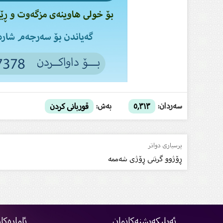
سەردان:
بەش:
٥,٣١٣
قوربانى كردن
پرسیاری دواتر
ڕۆژوو گرتنى ڕۆژى شەممە
ئەپلیکەیشنەکانمان
ئامارەکا