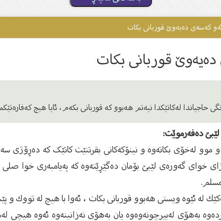
ئەو کەسەى دەیەوێ قوربانى بکات
دەیەوێ قوربانى بکات
 حاجیاندا لەکاتێکدا نیەتم هەبوو کە قوربانی بکەم، ئایا هیچ کەفارەتێک
 لێبێ دەفەرموێت:
موو لەخۆی بکاتەوە و نینۆکەکانی بقرتنێت کاتێک کە دەڕۆژی سەرە
ی خوای گەورەی لێبێ بۆمان دەگێڕێتەوە کە پەیامبەری خوا صلی ال
مسلم.
كێك له‌ ئێوه‌ ویستی هه‌بوو قوربانی بكات ، ئه‌وا با هیچ له‌ تووك و پێستی
وە بەهۆی لەبیرچونەوەوە یان بەهۆی نەزانینەوە ئەوە هیچی لەس