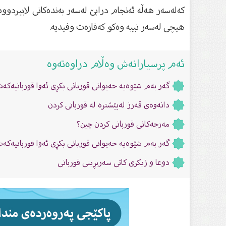
کەلەسەر هەڵە ئەنجام درابێ لەسەر بەندەکانی لایبردوو
هیچی لەسەر نییە وەکو کەفارەت وفیدیە.
ئەم پرسیارانەش وەڵام دراوەتەوە
گەر بەم شێوەیە حەیوانی قوربانی بكڕی ئەوا قوربانیەك
دانەوەى قەرز لەپێشترە لە قوربانى کردن
مەرجەکانی قوربانی کردن چین؟
گەر بەم شێوەیە حەیوانی قوربانی بكڕی ئەوا قوربانیەك
دوعا و زیکرى کاتى سەربڕینى قوربانی