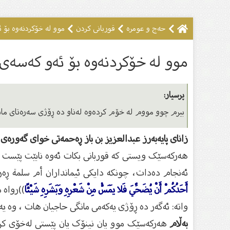
حەج و عومرە
قوربانى كردن
موو لە خۆکردنەوە بۆ 
موو لە خۆکردنەوە بۆ ئەو کەسەى 
پرسیار:
بیرم چوو مووم لە خۆم کردەوە لەناو دە ڕۆژی سەرەتای مانگی
زانای پایەبەرز عبدالعزیز بن باز ڕەحمەتی خوای گەورەی
هەرکەسێک ویستی کە قوربانی بکات ئەوە نابێت پێست و 
ئەنجام دەدات، چونکە دایکی ئیمانداران أم سلمة ڕەزا
أَحَدُكُمْ أَنْ يُضَحِّيَ فَلا يَمَسُّ مِنْ شَعْرِهِ وَبَشَرِهِ شَيْئًا
))رواه 
واته‌: ئه‌گه‌ر ده‌ ڕۆژی یه‌كه‌می مانگى حاجیان هات ، وه‌ یه‌
بەڵام
هەرکەسێک موو یان نینۆک یان پێستى لەخۆی کردە