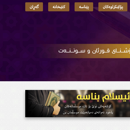
پۆلێنکراوەکان
پێناسە
کتێبخانە
گەڕان