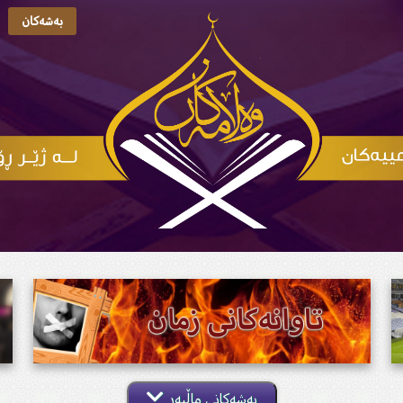
بەشەکان
بەشەکانی ماڵپەڕ