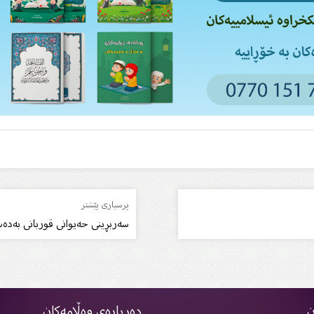
پرسیاری پێشتر
سەربڕینى حەیوانى قوربانى بەدەس
ن
دەربارەی وەڵامەکان